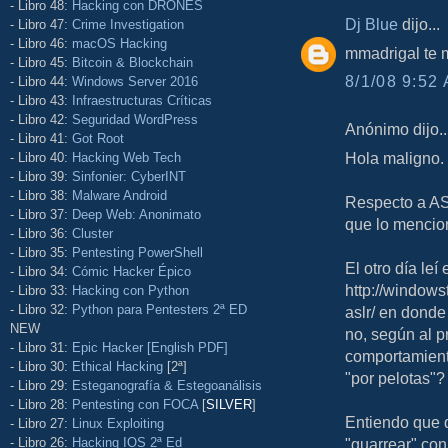
- Libro 48:
Hacking con DRONES
Dj Blue
dijo...
- Libro 47:
Crime Investigation
- Libro 46:
macOS Hacking
mmadrigal te m
- Libro 45:
Bitcoin & Blockchain
8/1/08 9:52 
- Libro 44:
Windows Server 2016
- Libro 43:
Infraestructuras Críticas
- Libro 42:
Seguridad WordPress
Anónimo dijo..
- Libro 41:
Got Root
Hola maligno.
- Libro 40:
Hacking Web Tech
- Libro 39:
Sinfonier: CyberINT
- Libro 38:
Malware Android
Respecto a AS
- Libro 37:
Deep Web: Anonimato
que lo mencio
- Libro 36:
Cluster
- Libro 35:
Pentesting PowerShell
El otro día leí
- Libro 34:
Cómic Hacker Épico
http://window
- Libro 33:
Hacking con Python
- Libro 32:
Python para Pentesters 2ª ED
aslr/ en dond
NEW
no, según al p
- Libro 31:
Epic Hacker [English PDF]
comportamient
- Libro 30:
Ethical Hacking
[2ª]
"por pelotas"?
- Libro 29:
Esteganografía & Estegoanálisis
- Libro 28:
Pentesting con FOCA
[
SILVER
]
Entiendo que 
- Libro 27:
Linux Exploiting
- Libro 26:
Hacking IOS 2ª Ed
"guarrear" con