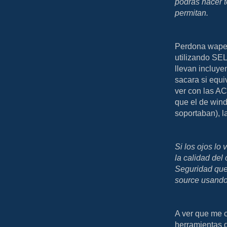
podrás hacer t
permitan.
Perdona waper
utilizando SEL
llevan incluye
sacara si equi
ver con las A
que el de win
soportaban), l
Si los ojos lo 
la calidad del
Seguridad que
source usando 
A ver que me c
herramientas d