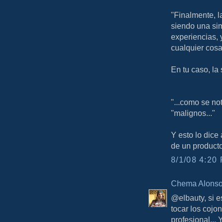
"Finalmente, l
siendo una si
experiencias, 
cualquier cosa
En tu caso, la
"...como se no
"malignos..."
Y esto lo dice
de un producto
8/1/08 4:20 
Chema Alons
@elbauty, si e
tocar los cojo
profesional...