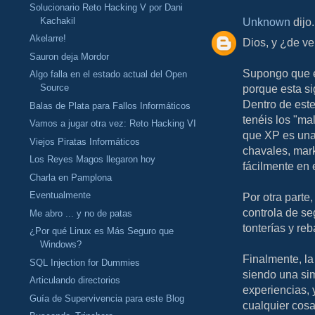
Solucionario Reto Hacking V por Dani
Kachakil
Unknown
dijo.
Akelarre!
Dios, y ¿de ve
Sauron deja Mordor
Supongo que en
Algo falla en el estado actual del Open
Source
porque esta si
Dentro de este
Balas de Plata para Fallos Informáticos
tenéis los "ma
Vamos a jugar otra vez: Reto Hacking VI
que XP es una 
Viejos Piratas Informáticos
chavales, mark
Los Reyes Magos llegaron hoy
fácilmente en 
Charla en Pamplona
Eventualmente
Por otra parte
controla de se
Me abro ... y no de patas
tonterías y reb
¿Por qué Linux es Más Seguro que
Windows?
Finalmente, la
SQL Injection for Dummies
siendo una si
Articulando directorios
experiencias, 
Guía de Supervivencia para este Blog
cualquier cosa