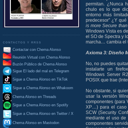
permitan. ¿Nunca h
chulo es lo que di
entorno más limita
predecesor” ¿Y qué 
is more Secure tha
Windows Vista es de
el SO de Spectra y 
marcha… cambia el tí
CONTACTOS Y RRSS
Contactar con Chema Alonso
Axioma 3: Diseño M
Reunión Virtual con Chema Alonso
No, no puedes quitar
Buzón Público de Chema Alonso
instalarte un fire
Sigue El lado del mal en Telegram
Windows Server R2 
POSIX que trae (Inte
Sigue a Chema Alonso en TikTok
Sigue a Chema Alonso en Whakoom
No obstante, si quie
usar la versión Wi
Chema Alonso en Threads
componentes (para V
Sigue a Chema Alonso en Spotify
XP…) para el caso 
SCW (Security Config
Sigue a Chema Alonso en Twitter / X
mediante el uso de R
Chema Alonso en Mastodon
componentes servid