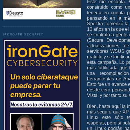
Este me encanta. 
construido como u
tenerlo en cuenta 
pensando en la máx
Spectra comenzó la T
10 años en la que el 
se contrató a gente 
IRONGATE SECURITY
(Secure Developmen
actualizaciones d
servidores WSUS gra
gratuito y se fortific
esta campaña. Lo pr
más fortificada que
una recompilaci
herramientas de An
Esto fue un avance 
desde cero pensand
Vista, y por tanto su
Bien, hasta aquí la i
más seguro que XP 
Linux este sólo t
waperas, pero si pet
un Linux podrás ha