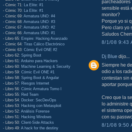
parcheadores 
- Cómic 71:
La Elite: #1
sensible está 
- Cómic 70:
La Elite: #1
monitor?
- Cómic 69:
Armatura UNO: #4
Porque yo si q
- Cómic 68:
Armatura UNO: #3
Pero claro yo
- Cómic 67:
Armatura UNO: #2
- Cómic 66:
Armatura UNO: #1
Saludos Che
- Libro 65:
Empire: Hacking Avanzado
8/1/08 9:43 
- Cómic 64:
Tiras Cálico Electrónico
- Cómic 63:
Cómic Evil ONE #2
- Libro 62:
Spring Boot
Dj Blue
dijo...
- Libro 61:
Arduino para Hackers
Siempre he def
- Libro 60:
Machine Learning & Security
odio a los rad
- Libro 59:
Cómic Evil ONE #1
contestan sin 
- Libro 58:
Spring Boot & Angular
- Libro 57:
Riesgos Internet
aportar porque
- Libro 56:
Cómic Armatura Tomo I
- Libro 55:
Red Team
Creo que la s
- Libro 54:
Docker: SecDevOps
lo administre
- Libro 53:
Hacking con Metasploit
el sistema oper
- Libro 52:
Análisis Forense
con su passwo
- Libro 51:
Hacking Windows
- Libro 50:
Client-Side Attacks
8/1/08 9:50 
- Libro 49:
A hack for the destiny