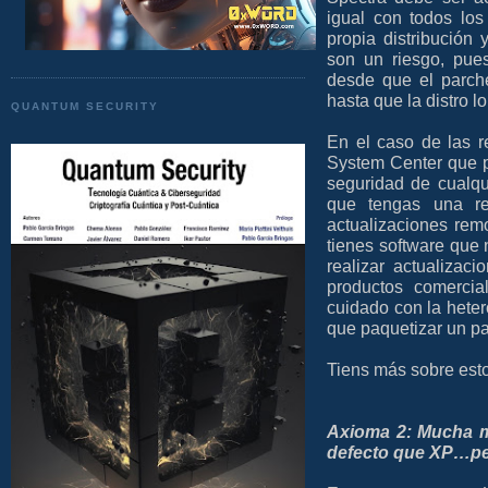
igual con todos los
propia distribución 
son un riesgo, pue
desde que el parche
hasta que la distro l
QUANTUM SECURITY
En el caso de las r
System Center que pe
seguridad de cualqu
que tengas una re
actualizaciones rem
tienes software que 
realizar actualizaci
productos comercia
cuidado con la hete
que paquetizar un pa
Tiens más sobre est
Axioma 2: Mucha m
defecto que XP…pe