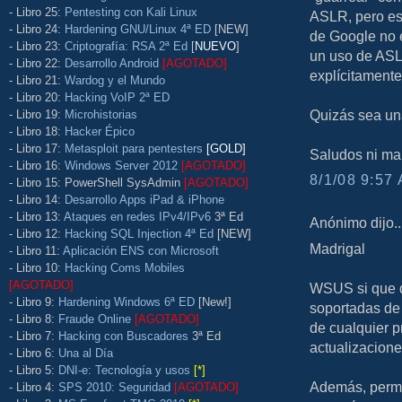
- Libro 25:
Pentesting con Kali Linux
ASLR, pero est
- Libro 24:
Hardening GNU/Linux 4ª ED
[NEW]
de Google no 
- Libro 23:
Criptografía: RSA 2ª Ed
[
NUEVO
]
un uso de ASLR
- Libro 22:
Desarrollo Android
[AGOTADO]
explícitament
- Libro 21:
Wardog y el Mundo
- Libro 20:
Hacking VoIP 2ª ED
Quizás sea una
- Libro 19:
Microhistorias
- Libro 18:
Hacker Épico
- Libro 17:
Metasploit para pentesters
[GOLD]
Saludos ni ma
- Libro 16:
Windows Server 2012
[AGOTADO]
8/1/08 9:57 
- Libro 15: PowerShell SysAdmin
[AGOTADO]
- Libro 14:
Desarrollo Apps iPad & iPhone
- Libro 13:
Ataques en redes IPv4/IPv6
3ª Ed
Anónimo dijo..
- Libro 12:
Hacking SQL Injection 4ª Ed
[NEW]
Madrigal
- Libro 11:
Aplicación ENS con Microsoft
- Libro 10:
Hacking Coms Mobiles
[AGOTADO]
WSUS si que di
- Libro 9:
Hardening Windows 6ª ED
[New!]
soportadas de 
- Libro 8:
Fraude Online
[AGOTADO]
de cualquier p
- Libro 7:
Hacking con Buscadores
3ª Ed
actualizacione
- Libro 6:
Una al Día
- Libro 5:
DNI-e: Tecnología y usos
[*]
Además, permit
- Libro 4:
SPS 2010: Seguridad
[AGOTADO]