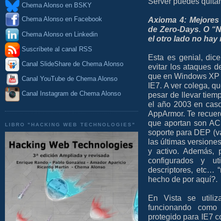
Server puedes quitar 
Chema Alonso en BSKY
Axioma 4: Mejores 
Chema Alonso en Facebook
de Zero-Days. O “
Chema Alonso en Linkedin
el otro lado no hay
Suscríbete al canal RSS
Esta es genial, di
Canal SlideShare de Chema Alonso
evitar los ataques 
que en Windows XP n
Canal YouTube de Chema Alonso
IE7. A ver colega, q
Canal Instagram de Chema Alonso
pesar de llevar tiemp
el año 2003 en cas
AppArmor. Te recuer
que aportan son AC
LIBRO "HACKING WEB TECHNOLOGIES"
soporte para DEP (v
las últimas versione
y activo. Además, 
configurados y uti
descriptores, etc… 
hecho de por aquí?.
En Vista se utili
funcionando como
protegido para IE7 co