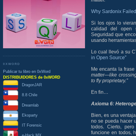
Why Sardonix Faile
Si los ojos lo viera
calidad del open 
Seguridad que encon
usando herramientas 
Lo cual llevó a su C
in Open Source”
0XWORD
Me encanta la fras
Publicar tu libro en 0xWord
matter—like crossing
DISTRIBUIDORES de 0xWORD
to fly proprietary.”
DragonJAR
En fin…
8.8 Chile
Axioma 6: Heteroge
Dreamlab
Bien, es una ventaj
Ekoparty
no se pueda hacer u
IT Forensic
todos. Cierto, per
funcione en todos, 
e-Hack MX