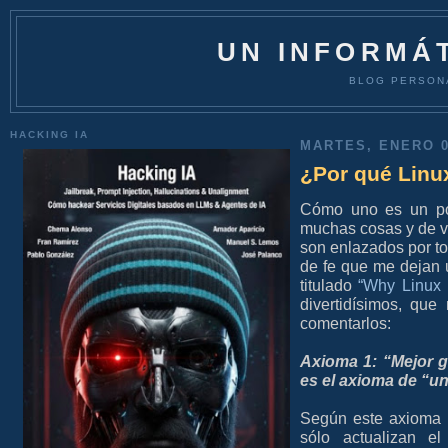
UN INFORMÁT
BLOG PERSON
HACKING IA
MARTES, ENERO 0
¿Por qué Lin
Cómo uno es un poc
muchas cosas y de v
son enlazados por t
de fe que me dejan 
titulado
“Why Linux 
divertidísimos, qu
comentarlos:
Axioma 1: “Mejor g
es el axioma de “un
Según este axioma 
sólo actualizan e