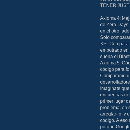
TENER JUST
Axioma 4: Mej
de Zero-Days.
en el otro lad
Solo comparam
XP...Comparam
empotrado en 
suena el Blast
Axioma 5: Códi
código para fo
Comparame un 
desarrolladore
Imaginate que
encuentras (o 
primer lugar d
problema, en 
arreglar-lo, y
codigo. A eso 
porque Google