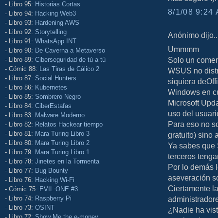
- Libro 95:
Historias Cortas
8/1/08 9:24 
- Libro 94:
Hacking Web3
- Libro 93:
Hardening AWS
- Libro 92:
Storytelling
Anónimo dijo..
- Libro 91:
WhatsApp INT
Ummmm
- Libro 90:
De Caverna a Metaverso
Solo un comen
- Libro 89:
Ciberseguridad de tú a tú
- Cómic 88:
Las Tiras de Cálico 2
WSUS no distr
- Libro 87:
Social Hunters
siquiera deOff
- Libro 86:
Kubernetes
Windows en cu
- Libro 85:
Sombrero Negro
Microsoft Upda
- Libro 84:
CiberEstafas
uso del usuari
- Libro 83:
Malware Moderno
Para eso no s
- Libro 82:
Relatos Hackear tiempo
- Libro 81:
Mara Turing Libro 3
gratuito) sin
- Libro 80:
Mara Turing Libro 2
Ya sabes que 
- Libro 79:
Mara Turing Libro 1
terceros tenga
- Libro 78:
Jinetes en la Tormenta
Por lo demás l
- Libro 77:
Bug Bounty
aseveración so
- Libro 76:
Hacking Wi-Fi
Ciertamente l
- Cómic 75:
EVIL:ONE #3
- Libro 74:
Raspberry Pi
administradore
- Libro 73:
OSINT
¿Nadie ha vist
- Libro 72:
Show Me the e-money