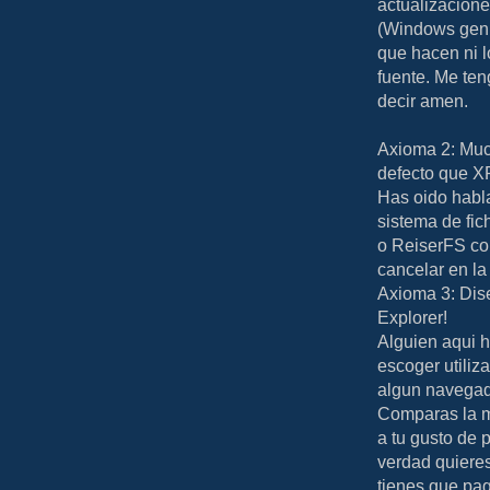
actualizacion
(Windows genu
que hacen ni 
fuente. Me ten
decir amen.
Axioma 2: Muc
defecto que X
Has oido habl
sistema de fic
o ReiserFS co
cancelar en la
Axioma 3: Dis
Explorer!
Alguien aqui h
escoger utiliz
algun navegad
Comparas la m
a tu gusto de 
verdad quieres
tienes que 