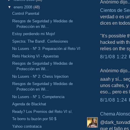
Anónimo dijo..
▼
enero 2008
(48)
Cientos de Se
Control Parental
verdad o es u
Riesgos de Seguridad y Medidas de
dices en todos
Protección en Wi...
Estoy perdiendo mi Mojo!
"It's possible
Spectra: The Band!. Confesiones
hacked with thi
relies on the s
No Lusers - Nº 3: Preparación al Reto VI
Reto Hacking VI - Apuestas
8/1/08 1:22 
Riesgos de Seguridad y Medidas de
Protección en Wi...
Anónimo dijo..
No Lusers - Nº 2: Chess Injection
aaah y sí... s
Riesgos de Seguridad y Medidas de
unos cafres, y
Protección en Wi...
eso... pero es 
No Lusers - Nº 1: Competencia
8/1/08 1:24 
Agenda de Blackhat
Ready? Los Premios del Reto VI sí.
Chema Alons
Te borro tu buzón por 50 $
@dark_tuxvader
Yahoo contrataca
que el fallo e