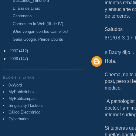
Buscando_Trinchera
intentas rebati
El año de Linux
y ensuciarte c
de terceros.
Centenario
Correos en la Web (III de IV)
Saludos
¡Qué vengan con los Camellos!
8/1/08 3:17 
Gana Google, Pierde Ubuntu
►
2007
(412)
elBauty
dijo...
►
2006
(147)
Hola.
Chema, no te q
BLOGS Y LINKS
post, pero si l
0xWord
médico.
MyPublicInbox
MyPublicimpact
"A pathologist
Singularity-Hackers
doctor, I am m
Cálico Electrónico
internet surfing
Cyberhades
Si tubieras que
huellas dactil