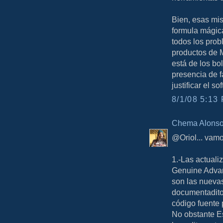
Bien, esas mis
formula mágic
todos los prob
productos de M
está de los bol
presencia de 
justificar el so
8/1/08 5:13 
Chema Alons
@Oriol... vamo
1.-Las actual
Genuine Advan
son las nueva
documentadito 
código fuente 
No obstante E