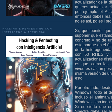
actualizador de la d
quieres actualizar 
por ejemplo el Acr
entonces debes reali
no es así, pq es l pro
HACKING & PENTESTING CON
Sí, que bonito, que
INTELIGENCIA ARTIFICIAL
suponer que estamo
concreto y no de u
esto porque en el úl
de la heterogeneida
con 50 RHES y 50
actualizaciones dist
es que, como las d
vivos es casi imposi
misma versión de un 
esto.
Por otro lado, desde
Windows, todo el de
incluso el antimalw
Windows, sino todo e
Sí es cierto que e
Spectra debe ser a