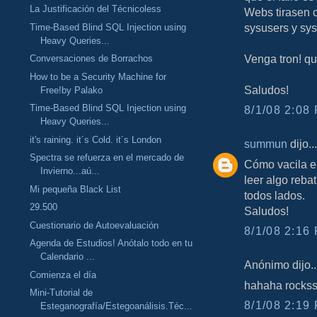
La Justificación del Técnicoless
Webs tirasen 
sysusers y syso
Time-Based Blind SQL Injection using
Heavy Queries...
Venga tron! qu
Conversaciones de Borrachos
How to be a Security Machine for
Saludos!
Free!by Palako
Time-Based Blind SQL Injection using
8/1/08 2:08 
Heavy Queries...
it's raining. it´s Cold. it´s London
summun
dijo...
Spectra se refuerza en el mercado de
Cómo vacila el
Invierno...aú...
leer algo reba
Mi pequeña Black List
todos lados.
29.500
Saludos!
Cuestionario de Autoevaluación
8/1/08 2:16 
Agenda de Estudios! Anótalo todo en tu
Calendario ...
Anónimo dijo..
Comienza el día
hahaha rocks
Mini-Tutorial de
8/1/08 2:19 
Esteganografía/Estegoanálisis.Téc...