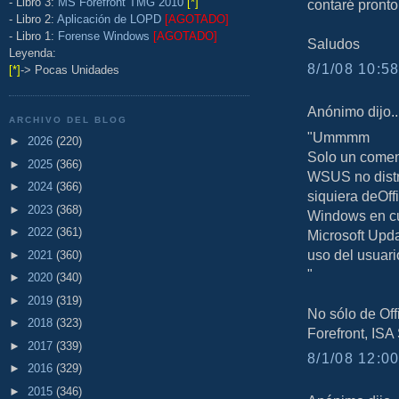
- Libro 3:
MS Forefront TMG 2010
[*]
contaré pronto 
- Libro 2:
Aplicación de LOPD
[AGOTADO]
- Libro 1:
Forense Windows
[AGOTADO]
Saludos
Leyenda:
8/1/08 10:58
[*]
-> Pocas Unidades
Anónimo dijo..
ARCHIVO DEL BLOG
"Ummmm
►
2026
(220)
Solo un comen
►
2025
(366)
WSUS no distr
►
2024
(366)
siquiera deOff
►
2023
(368)
Windows en cu
►
2022
(361)
Microsoft Upda
uso del usuari
►
2021
(360)
"
►
2020
(340)
►
2019
(319)
No sólo de Off
►
2018
(323)
Forefront, ISA 
►
2017
(339)
8/1/08 12:00
►
2016
(329)
►
2015
(346)