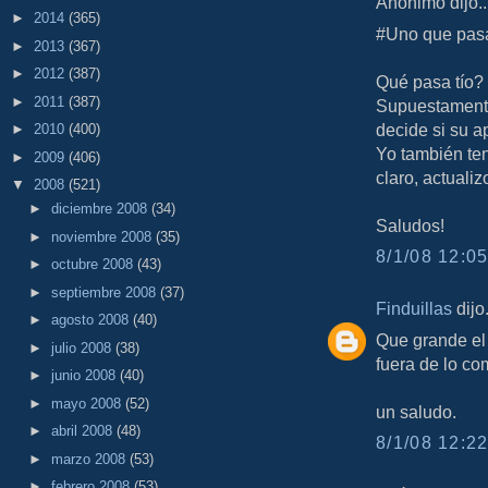
Anónimo dijo..
►
2014
(365)
#Uno que pasa
►
2013
(367)
►
2012
(387)
Qué pasa tío?
►
2011
(387)
Supuestamente
decide si su ap
►
2010
(400)
Yo también te
►
2009
(406)
claro, actualiz
▼
2008
(521)
►
diciembre 2008
(34)
Saludos!
►
noviembre 2008
(35)
8/1/08 12:05
►
octubre 2008
(43)
►
septiembre 2008
(37)
Finduillas
dijo.
►
agosto 2008
(40)
Que grande el 
►
julio 2008
(38)
fuera de lo co
►
junio 2008
(40)
►
mayo 2008
(52)
un saludo.
►
abril 2008
(48)
8/1/08 12:22
►
marzo 2008
(53)
►
febrero 2008
(53)