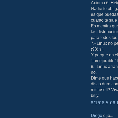
Axioma 6: Het
Nadie te obliga
es que puedas 
cuanto te sale 
Es mentira qu
las distribuci
para todos lo
7.- Linux no p
(98) sí.
Y porque en el
"inmejorable" 
8.- Linux arra
no.
Dime que hace
disco duro con
microsoft? Viv
billy.
8/1/08 5:06 
Diego
dijo...