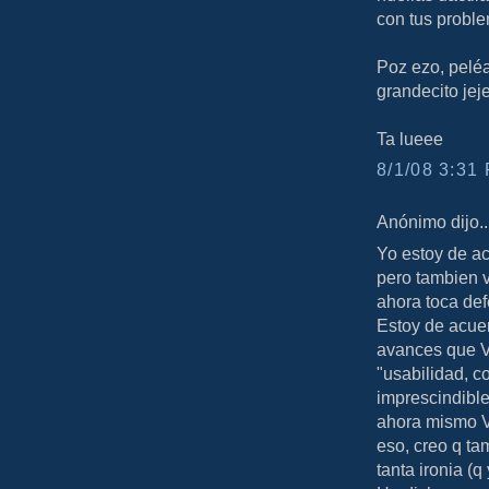
con tus problem
Poz ezo, peléa
grandecito jej
Ta lueee
8/1/08 3:31 
Anónimo dijo..
Yo estoy de a
pero tambien 
ahora toca de
Estoy de acuer
avances que V
"usabilidad, c
imprescindibl
ahora mismo VI
eso, creo q ta
tanta ironia (q