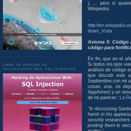
), … pero si quier
Wikipedia:
-
http://en.wikipedia.
dows_Vista
Axioma 5: Código A
código para fortifi
En fin, que en el 
Si todos los ojos vi
LIBRO DE HACKING DE
análisis de código e
APLICACIONES WEB: SQL INJECTION
que discutir esto 
Septiembre con mi a
cosas, una, os dej
AppArmor) y un resum
de mi parecer :
La R
"In discussing Sardon
harsh in his apprais
security researchers
posting them to secur
matter."