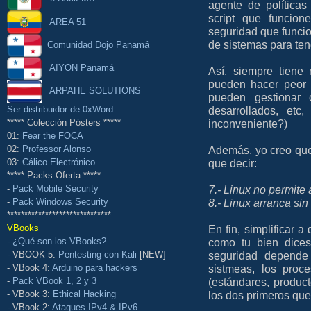
agente de política
script que funcion
AREA 51
seguridad que funcio
de sistemas para ten
Comunidad Dojo Panamá
AIYON Panamá
Así, siempre tiene
pueden hacer peor (
ARPAHE SOLUTIONS
pueden gestionar 
desarrollados, et
Ser distribuidor de 0xWord
inconveniente?)
***** Colección Pósters *****
01:
Fear the FOCA
Además, yo creo que
02:
Professor Alonso
que decir:
03:
Cálico Electrónico
***** Packs Oferta *****
7.- Linux no permite 
-
Pack Mobile Security
8.- Linux arranca sin
-
Pack Windows Security
******************************
En fin, simplificar 
VBooks
como tu bien dices
-
¿Qué son los VBooks?
seguridad depende
- VBOOK 5:
Pentesting con Kali
[NEW]
sistmeas, los proc
- VBook 4:
Arduino para hackers
(estándares, product
-
Pack VBook 1, 2 y 3
los dos primeros que
- VBook 3:
Ethical Hacking
- VBook 2:
Ataques IPv4 & IPv6