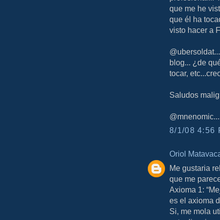
que me he vis
que él ha toc
visto hacer a
@ubersoldat...
blog... ¿de qu
tocar, etc...cr
Saludos malig
@mnenomic.... 
8/1/08 4:56 
Oriol Matavac
Me gustaria r
que me parece
Axioma 1: “Mej
es el axioma d
Si, me mola ut