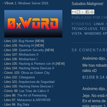
Saludos Malignos!
- VBook 1:
Windows Server 2016
PUBLICADO POR C
ETIQUETAS:
LINUX
,
TÉCNICO-LESS
,
TÉC
VISTA
,
WINDOWS X
- Libro 110:
Bug Hunter
[NEW]
- Libro 109:
Hacking IA
[NEW]
58 COMENTAR
- Libro 108:
Quantum Security
[NEW]
- Libro 107:
Minihackers II
Anónimo dijo..
- Libro 106:
Minihackers I
- Libro 105:
Hacking & Pentest con IA
[NEW]
Me has robado 
- Libro 104:
Hacking Home Devices II
rabia xD
- Cómic 103:
Olivia en Golem City
8/1/08 9:14 
- Libro 102:
Ciberguerra
- Libro 101:
Arquitectura de Seguridad
- Libro 100:
Hacking Home Devices I
Anónimo dijo..
- Cómic 99:
Las Tiras de Cálico 3
Jeje. No está 
- Libro 98:
The Art of Pentesting
- Libro 97:
Metaverso & AR/VR/XR
En el tema de 
- Libro 96:
Big Data
más seguro :).