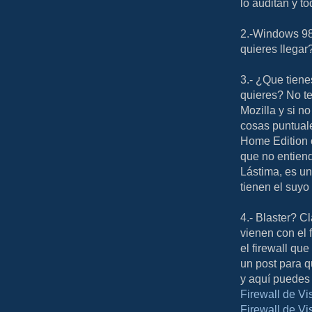
lo auditan y to
2.-Windows 98?
quieres llegar
3.- ¿Que tiene
quieres? No te
Mozilla y si n
cosas puntual
Home Edition o
que no entien
Lástima, es un
tienen el suyo
4.- Blaster? 
vienen con el 
el firewall que
un post para q
y aquí puedes 
Firewall de Vis
Firewall de Vist