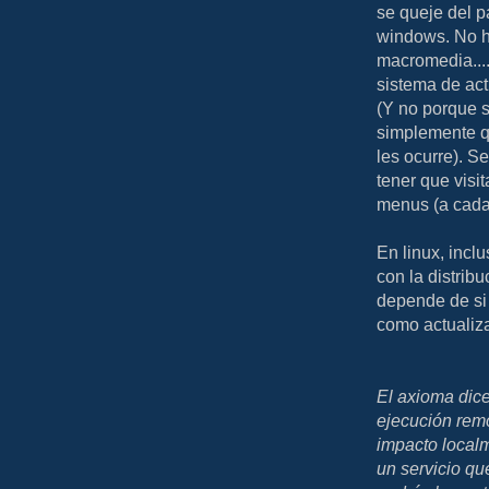
se queje del p
windows. No h
macromedia....
sistema de act
(Y no porque s
simplemente q
les ocurre). S
tener que visi
menus (a cada 
En linux, incl
con la distri
depende de si 
como actualiza
El axioma dic
ejecución remo
impacto local
un servicio q