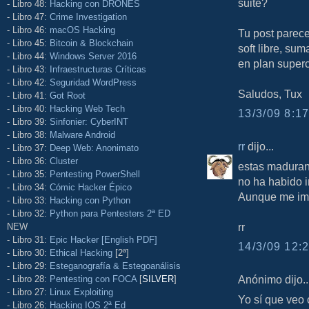
suite?
- Libro 48:
Hacking con DRONES
- Libro 47:
Crime Investigation
- Libro 46:
macOS Hacking
Tu post parece
- Libro 45:
Bitcoin & Blockchain
soft libre, su
- Libro 44:
Windows Server 2016
en plan superc
- Libro 43:
Infraestructuras Críticas
- Libro 42:
Seguridad WordPress
Saludos, Tux
- Libro 41:
Got Root
- Libro 40:
Hacking Web Tech
13/3/09 8:17
- Libro 39:
Sinfonier: CyberINT
- Libro 38:
Malware Android
rr
dijo...
- Libro 37:
Deep Web: Anonimato
- Libro 36:
Cluster
estas madurand
- Libro 35:
Pentesting PowerShell
no ha habido i
- Libro 34:
Cómic Hacker Épico
Aunque me ima
- Libro 33:
Hacking con Python
- Libro 32:
Python para Pentesters 2ª ED
rr
NEW
- Libro 31:
Epic Hacker [English PDF]
14/3/09 12:2
- Libro 30:
Ethical Hacking
[2ª]
- Libro 29:
Esteganografía & Estegoanálisis
Anónimo dijo..
- Libro 28:
Pentesting con FOCA
[
SILVER
]
- Libro 27:
Linux Exploiting
Yo sí que veo 
- Libro 26:
Hacking IOS 2ª Ed