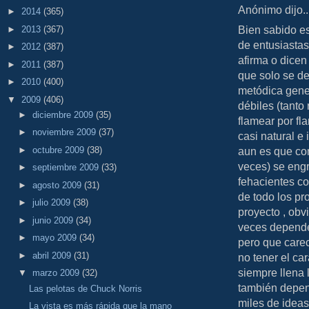
Anónimo dijo..
►
2014
(365)
Bien sabido es
►
2013
(367)
de entusiasta
►
2012
(387)
afirma o dicen 
►
2011
(387)
que solo se de
►
2010
(400)
metódica gene
▼
2009
(406)
débiles (tanto
►
diciembre 2009
(35)
flamear por fl
►
noviembre 2009
(37)
casi natural e
►
octubre 2009
(38)
aun es que con
veces) se engr
►
septiembre 2009
(33)
fehacientes co
►
agosto 2009
(31)
de todo los p
►
julio 2009
(38)
proyecto , obvi
►
junio 2009
(34)
veces dependen
►
mayo 2009
(34)
pero que carec
►
abril 2009
(31)
no tener el ca
siempre llena 
▼
marzo 2009
(32)
también depend
Las pelotas de Chuck Norris
miles de ideas
La vista es más rápida que la mano