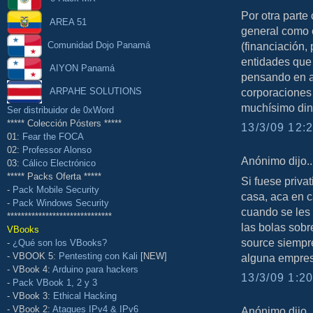
Por otra parte
AREA 51
general como 
Comunidad Dojo Panamá
(financiación,
entidades que
AIYON Panamá
pensando en a
ARPAHE SOLUTIONS
corporaciones 
muchísimo din
Ser distribuidor de 0xWord
***** Colección Pósters *****
13/3/09 12:2
01:
Fear the FOCA
02:
Professor Alonso
Anónimo dijo..
03:
Cálico Electrónico
***** Packs Oferta *****
Si fuese privat
-
Pack Mobile Security
casa, aca en c
-
Pack Windows Security
cuando se les
******************************
las bolas sobr
VBooks
source siempr
-
¿Qué son los VBooks?
- VBOOK 5:
Pentesting con Kali
[NEW]
alguna empre
- VBook 4:
Arduino para hackers
13/3/09 1:20
-
Pack VBook 1, 2 y 3
- VBook 3:
Ethical Hacking
- VBook 2:
Ataques IPv4 & IPv6
Anónimo dijo..