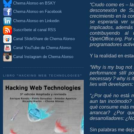
Chema Alonso en BSKY
“Crudo como es – la
desconexión de Su
Chema Alonso en Facebook
crecimiento en la c
Chema Alonso en Linkedin
se esperaría ver u
implicados, además
Suscríbete al canal RSS
contribuyendo al
OpenOffice.org. Por
Canal SlideShare de Chema Alonso
programadores activ
Canal YouTube de Chema Alonso
Y la realidad en esta
Canal Instagram de Chema Alonso
“Why is my bug not f
performance still 
LIBRO "HACKING WEB TECHNOLOGIES"
necessary ? why is it
lies with developers:
“¿Por qué no está m
aun tan incómodo? 
qué consume más mem
arrancar? ¿Por qu
desarrolladores: ¿N
Sin palabras me deja