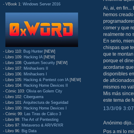
- VBook 1:
Windows Server 2016
Ai, ai, en fin.
hemos creado 
programadores
comer y que re
realmente no s
En serio, mien
chispas que te
- Libro 110:
Bug Hunter
[NEW]
que te montan
- Libro 109:
Hacking IA
[NEW]
porque el dine
- Libro 108:
Quantum Security
[NEW]
acordarse que
- Libro 107:
Minihackers II
disponibles e
- Libro 106:
Minihackers I
- Libro 105:
Hacking & Pentest con IA
[NEW]
de aficionados
- Libro 104:
Hacking Home Devices II
mismos no valo
- Cómic 103:
Olivia en Golem City
Mis más sincer
- Libro 102:
Ciberguerra
este tema de fo
- Libro 101:
Arquitectura de Seguridad
13/3/09 3:07
- Libro 100:
Hacking Home Devices I
- Cómic 99:
Las Tiras de Cálico 3
- Libro 98:
The Art of Pentesting
Anónimo dijo..
- Libro 97:
Metaverso & AR/VR/XR
- Libro 96:
Big Data
Pos a mi lo mi