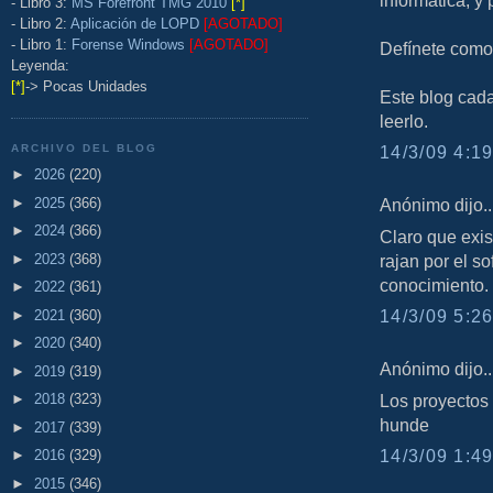
informática, y
- Libro 3:
MS Forefront TMG 2010
[*]
- Libro 2:
Aplicación de LOPD
[AGOTADO]
- Libro 1:
Forense Windows
[AGOTADO]
Defínete como 
Leyenda:
[*]
-> Pocas Unidades
Este blog cad
leerlo.
ARCHIVO DEL BLOG
14/3/09 4:19
►
2026
(220)
►
2025
(366)
Anónimo dijo..
►
2024
(366)
Claro que exist
►
2023
(368)
rajan por el so
conocimiento.
►
2022
(361)
14/3/09 5:26
►
2021
(360)
►
2020
(340)
Anónimo dijo..
►
2019
(319)
►
2018
(323)
Los proyectos 
hunde
►
2017
(339)
14/3/09 1:49
►
2016
(329)
►
2015
(346)