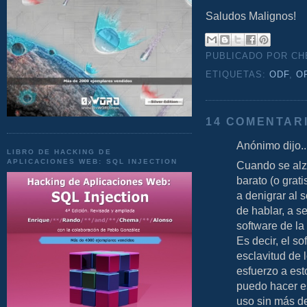
Saludos Malignos!
PUBLICADO POR C
ETIQUETAS:
ODF
,
O
14 COMENTAR
Anónimo dijo..
LIBRO DE HACKING DE
APLICACIONES WEB: SQL INJECTION
Cuando se alza
barato (o grati
a denigrar al 
de hablar, a s
software de la
Es decir, el s
esclavitud de 
esfuerzo a est
puedo hacer e
uso sin más de