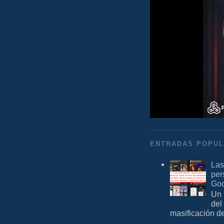
ENTRADAS POPU
Las
per
Goo
Un 
del
masificación d