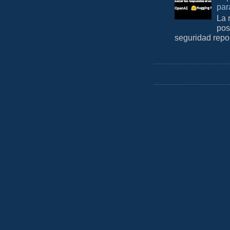
par
La 
pos
seguridad repo