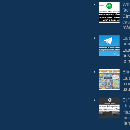
Wha
fác
Cir
cas
más
La 
núm
Las
bus
lo 
Bli
La 
mod
usu
El 
chi
Hac
Inc
lla