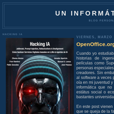
UN INFORMÁT
BLOG PERSON
HACKING IA
VIERNES, MARZO 
OpenOffice.or
Cuando yo estudiab
historias de ingen
películas como Sup
personas especiales,
creadores. Sin emb
al software a veces 
oía en mi juventud y
informática que no
estátus social o e
bastantes universida
En este post vienen
que se queja de la fa