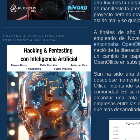
año tuvimos la quej
de manifiesto la prec
proyecto pero no er
así de mal y se quej
A finales de año 
HACKING & PENTESTING CON
empleado de Nove
INTELIGENCIA ARTIFICIAL
encontraba OpenOff
nació de la liberaci
un cambio de papel
OpenOffice en subsi
Sun ha sido una de
desde ese momento pu
Office intentando s
comunidad. En su mo
alcanzar una cota 
empresas entre las 
que más desarrollad