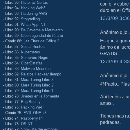
- Libro 95:
Historias Cortas
con él y cubre
- Libro 94:
Hacking Web3
duro en el Off
- Libro 93:
Hardening AWS
13/3/09 3:36
- Libro 92:
Storytelling
- Libro 91:
WhatsApp INT
- Libro 90:
De Caverna a Metaverso
Anónimo dijo..
- Libro 89:
Ciberseguridad de tú a tú
Es que alguno
- Cómic 88:
Las Tiras de Cálico 2
- Libro 87:
Social Hunters
ánimo de lucro
- Libro 86:
Kubernetes
GRATÍS.
- Libro 85:
Sombrero Negro
13/3/09 4:33
- Libro 84:
CiberEstafas
- Libro 83:
Malware Moderno
- Libro 82:
Relatos Hackear tiempo
Anónimo dijo..
- Libro 81:
Mara Turing Libro 3
@Paolo.. Plas
- Libro 80:
Mara Turing Libro 2
- Libro 79:
Mara Turing Libro 1
- Libro 78:
Jinetes en la Tormenta
Ahí tenéis a 
- Libro 77:
Bug Bounty
antes..
- Libro 76:
Hacking Wi-Fi
- Cómic 75:
EVIL:ONE #3
Tienes mas raz
- Libro 74:
Raspberry Pi
pedradas.
- Libro 73:
OSINT
- Libro 72:
Show Me the e-money