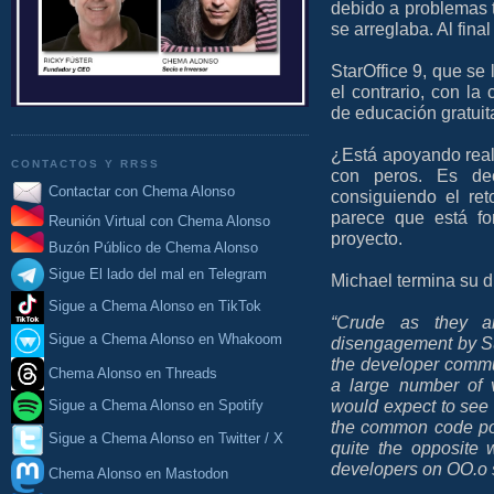
debido a problemas 
se arreglaba. Al fina
StarOffice 9, que se
el contrario, con la
de educación gratuita
¿Está apoyando real
CONTACTOS Y RRSS
con peros. Es de
Contactar con Chema Alonso
consiguiendo el re
parece que está f
Reunión Virtual con Chema Alonso
proyecto.
Buzón Público de Chema Alonso
Sigue El lado del mal en Telegram
Michael termina su d
Sigue a Chema Alonso en TikTok
“Crude as they ar
Sigue a Chema Alonso en Whakoom
disengagement by Su
the developer commun
Chema Alonso en Threads
a large number of v
would expect to see 
Sigue a Chema Alonso en Spotify
the common code poo
Sigue a Chema Alonso en Twitter / X
quite the opposite
developers on OO.o 
Chema Alonso en Mastodon