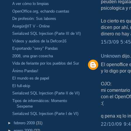
peuden regala
A ver cómo lo limpias
psicologica y 
OpenOffice.org, echando cuentas
De profesión: Sus labores
Lo cierto es 
Asegúr@IT V - Online
dicen por ahí,
dinero no hay
Serialized SQL Injection (Parte III de VI)
Vídeos y audios de la Defcon16
15/3/09 5:45
Exportando "sexy" Pandas
Unknown
dijo.
2008, una gran cosecha
Vida de feriante por los pueblos del Sur
El openoffice 
y lo digo por 
Ánimo Pandas!
El mundo es de papel
OJO:
El full-ekip
mi comentario 
Serialized SQL Injection (Parte II de VI)
con el OpenOff
Tipos de informáticos: Momento
:(
Sexpeme
Serialized SQL Injection (Parte I de VI)
q pena xq lo in
►
febrero 2009
(31)
22/10/09 9:4
►
enero 2009
(32)