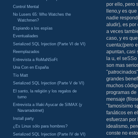
por ello, pero
Control Mental
lleno,y es qu
No Lusers 65: Who Watches the
nadie responde
Watchmen?
aludir), es por
Espiando a los espías
a veces tambi
Eventualiades
caso, y es qu
Serialized SQL Injection (Parte VI de VI)
cuenta;(pero e
apuntan, casi 
Reemplazados
la u, el seSSo 
Entrevista a RoMaNSoFt
son mas serio
Una Con en España
"patrocinados"
Tío Matt
grandes benef
Serialized SQL Injection (Parte V de VI)
muchos código
El santo, la religión y los regalos de
programas de p
turno
mensaje (filo
Entrevista a Iñaki Ayucar de SIMAX (y
"famosísimo sp
Navarradotnet)
fanáticos en e
Install party
esfuerzan por 
idealismo, per
¿Es Linux sólo para hombres?
conste no esto
Serialized SQL Injection (Parte IV de VI)