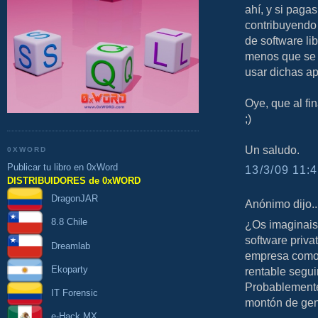
ahí, y si pagas
contribuyendo
de software li
menos que se 
usar dichas ap
Oye, que al fin
;)
Un saludo.
0XWORD
Publicar tu libro en 0xWord
13/3/09 11:4
DISTRIBUIDORES de 0xWORD
DragonJAR
Anónimo dijo..
8.8 Chile
¿Os imaginais
software priva
Dreamlab
empresa como 
Ekoparty
rentable segu
Probablemente 
IT Forensic
montón de gent
e-Hack MX