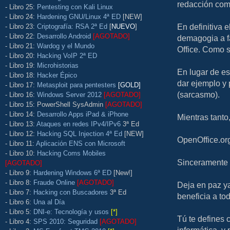
redacción com
- Libro 25:
Pentesting con Kali Linux
- Libro 24:
Hardening GNU/Linux 4ª ED
[NEW]
En definitiva
- Libro 23:
Criptografía: RSA 2ª Ed
[
NUEVO
]
- Libro 22:
Desarrollo Android
[AGOTADO]
demagogia a fa
- Libro 21:
Wardog y el Mundo
Office. Como 
- Libro 20:
Hacking VoIP 2ª ED
- Libro 19:
Microhistorias
En lugar de es
- Libro 18:
Hacker Épico
dar ejemplo y 
- Libro 17:
Metasploit para pentesters
[GOLD]
(sarcasmo).
- Libro 16:
Windows Server 2012
[AGOTADO]
- Libro 15: PowerShell SysAdmin
[AGOTADO]
- Libro 14:
Desarrollo Apps iPad & iPhone
Mientras tanto,
- Libro 13:
Ataques en redes IPv4/IPv6
3ª Ed
- Libro 12:
Hacking SQL Injection 4ª Ed
[NEW]
OpenOffice.or
- Libro 11:
Aplicación ENS con Microsoft
- Libro 10:
Hacking Coms Mobiles
Sinceramente t
[AGOTADO]
- Libro 9:
Hardening Windows 6ª ED
[New!]
- Libro 8:
Fraude Online
[AGOTADO]
Deja en paz y
- Libro 7:
Hacking con Buscadores
3ª Ed
beneficia a tod
- Libro 6:
Una al Día
- Libro 5:
DNI-e: Tecnología y usos
[*]
Tú te defines 
- Libro 4:
SPS 2010: Seguridad
[AGOTADO]