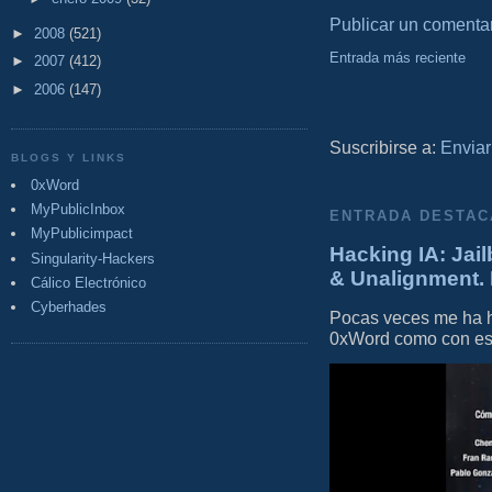
Publicar un comenta
►
2008
(521)
Entrada más reciente
►
2007
(412)
►
2006
(147)
Suscribirse a:
Enviar
BLOGS Y LINKS
0xWord
MyPublicInbox
ENTRADA DESTAC
MyPublicimpact
Hacking IA: Jail
Singularity-Hackers
& Unalignment. 
Cálico Electrónico
Cyberhades
Pocas veces me ha he
0xWord como con este 