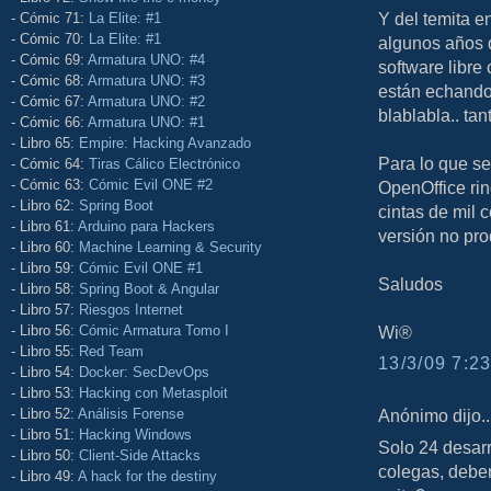
Y del temita e
- Cómic 71:
La Elite: #1
- Cómic 70:
La Elite: #1
algunos años d
- Cómic 69:
Armatura UNO: #4
software libre
- Cómic 68:
Armatura UNO: #3
están echando 
- Cómic 67:
Armatura UNO: #2
blablabla.. tan
- Cómic 66:
Armatura UNO: #1
- Libro 65:
Empire: Hacking Avanzado
Para lo que se
- Cómic 64:
Tiras Cálico Electrónico
- Cómic 63:
Cómic Evil ONE #2
OpenOffice rin
- Libro 62:
Spring Boot
cintas de mil 
- Libro 61:
Arduino para Hackers
versión no pr
- Libro 60:
Machine Learning & Security
- Libro 59:
Cómic Evil ONE #1
Saludos
- Libro 58:
Spring Boot & Angular
- Libro 57:
Riesgos Internet
- Libro 56:
Cómic Armatura Tomo I
Wi®
- Libro 55:
Red Team
13/3/09 7:23
- Libro 54:
Docker: SecDevOps
- Libro 53:
Hacking con Metasploit
- Libro 52:
Análisis Forense
Anónimo dijo..
- Libro 51:
Hacking Windows
Solo 24 desarr
- Libro 50:
Client-Side Attacks
colegas, debe
- Libro 49:
A hack for the destiny