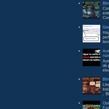
Bli
Con
est
Com
Goo
Hay
per
tie
Ave
núm
Aye
de 
ele
Bli
Lle
tra
, B
Ope
Exp