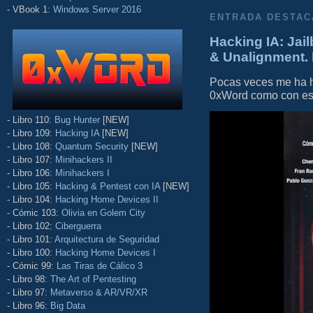
- VBook 1:
Windows Server 2016
ENTRADA DESTAC
Hacking IA: Jail
& Unalignment. 
Pocas veces me ha he
0xWord como con este 
- Libro 110:
Bug Hunter
[NEW]
- Libro 109:
Hacking IA
[NEW]
- Libro 108:
Quantum Security
[NEW]
- Libro 107:
Minihackers II
- Libro 106:
Minihackers I
- Libro 105:
Hacking & Pentest con IA
[NEW]
- Libro 104:
Hacking Home Devices II
- Cómic 103:
Olivia en Golem City
- Libro 102:
Ciberguerra
- Libro 101:
Arquitectura de Seguridad
- Libro 100:
Hacking Home Devices I
- Cómic 99:
Las Tiras de Cálico 3
- Libro 98:
The Art of Pentesting
- Libro 97:
Metaverso & AR/VR/XR
- Libro 96:
Big Data