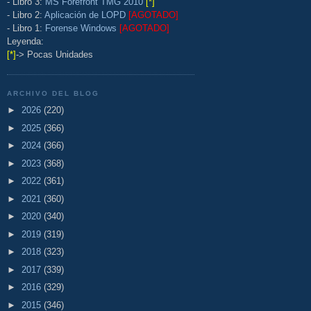
- Libro 3:
MS Forefront TMG 2010
[*]
- Libro 2:
Aplicación de LOPD
[AGOTADO]
- Libro 1:
Forense Windows
[AGOTADO]
Leyenda:
[*]
-> Pocas Unidades
ARCHIVO DEL BLOG
►
2026
(220)
►
2025
(366)
►
2024
(366)
►
2023
(368)
►
2022
(361)
►
2021
(360)
►
2020
(340)
►
2019
(319)
►
2018
(323)
►
2017
(339)
►
2016
(329)
►
2015
(346)