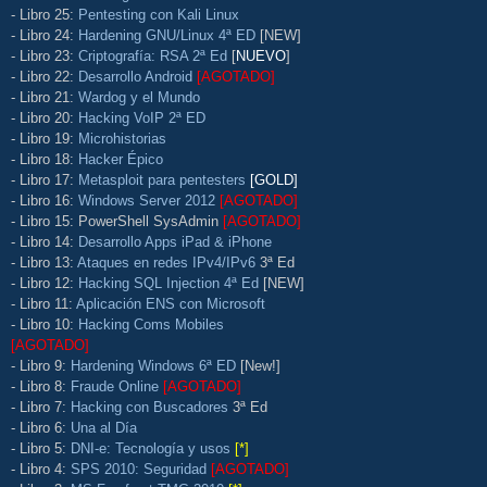
- Libro 25:
Pentesting con Kali Linux
- Libro 24:
Hardening GNU/Linux 4ª ED
[NEW]
- Libro 23:
Criptografía: RSA 2ª Ed
[
NUEVO
]
- Libro 22:
Desarrollo Android
[AGOTADO]
- Libro 21:
Wardog y el Mundo
- Libro 20:
Hacking VoIP 2ª ED
- Libro 19:
Microhistorias
- Libro 18:
Hacker Épico
- Libro 17:
Metasploit para pentesters
[GOLD]
- Libro 16:
Windows Server 2012
[AGOTADO]
- Libro 15: PowerShell SysAdmin
[AGOTADO]
- Libro 14:
Desarrollo Apps iPad & iPhone
- Libro 13:
Ataques en redes IPv4/IPv6
3ª Ed
- Libro 12:
Hacking SQL Injection 4ª Ed
[NEW]
- Libro 11:
Aplicación ENS con Microsoft
- Libro 10:
Hacking Coms Mobiles
[AGOTADO]
- Libro 9:
Hardening Windows 6ª ED
[New!]
- Libro 8:
Fraude Online
[AGOTADO]
- Libro 7:
Hacking con Buscadores
3ª Ed
- Libro 6:
Una al Día
- Libro 5:
DNI-e: Tecnología y usos
[*]
- Libro 4:
SPS 2010: Seguridad
[AGOTADO]