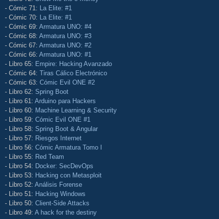
- Cómic 71:
La Elite: #1
- Cómic 70:
La Elite: #1
- Cómic 69:
Armatura UNO: #4
- Cómic 68:
Armatura UNO: #3
- Cómic 67:
Armatura UNO: #2
- Cómic 66:
Armatura UNO: #1
- Libro 65:
Empire: Hacking Avanzado
- Cómic 64:
Tiras Cálico Electrónico
- Cómic 63:
Cómic Evil ONE #2
- Libro 62:
Spring Boot
- Libro 61:
Arduino para Hackers
- Libro 60:
Machine Learning & Security
- Libro 59:
Cómic Evil ONE #1
- Libro 58:
Spring Boot & Angular
- Libro 57:
Riesgos Internet
- Libro 56:
Cómic Armatura Tomo I
- Libro 55:
Red Team
- Libro 54:
Docker: SecDevOps
- Libro 53:
Hacking con Metasploit
- Libro 52:
Análisis Forense
- Libro 51:
Hacking Windows
- Libro 50:
Client-Side Attacks
- Libro 49:
A hack for the destiny