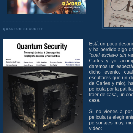
QUANTUM SECURITY
Está un poco desori
y ha perdido algo d
"cual esclavo sin va
Carles y yo, acomp
daremos un espectác
dicho evento, cua
escultares que un d
de Carles y mio), ha
película por la patill
traer de casa, un co
casa.
Si no vienes a po
película (a elegir en
personajes muy, muy
video: