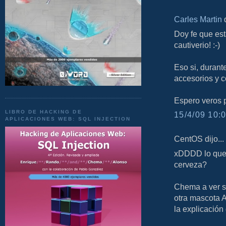
Carles Martin
d
Doy fe que es
cautiverio! :-)
Eso si, durant
accesorios y 
Espero veros po
LIBRO DE HACKING DE
15/4/09 10:0
APLICACIONES WEB: SQL INJECTION
CentOS dijo...
xDDDD lo que p
cerveza?
Chema a ver si
otra mascota A
la explicación 