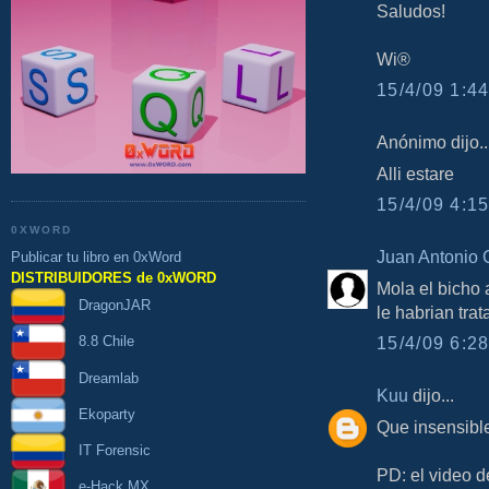
Saludos!
Wi®
15/4/09 1:44
Anónimo dijo..
Alli estare
15/4/09 4:15
0XWORD
Juan Antonio 
Publicar tu libro en 0xWord
DISTRIBUIDORES de 0xWORD
Mola el bicho 
DragonJAR
le habrian trat
15/4/09 6:28
8.8 Chile
Dreamlab
Kuu
dijo...
Ekoparty
Que insensible
IT Forensic
PD: el video 
e-Hack MX