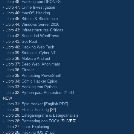
- Libro 48:
Hacking con DRONES
- Libro 47:
Crime Investigation
- Libro 46:
macOS Hacking
- Libro 45:
Bitcoin & Blockchain
- Libro 44:
Windows Server 2016
- Libro 43:
Infraestructuras Críticas
- Libro 42:
Seguridad WordPress
- Libro 41:
Got Root
- Libro 40:
Hacking Web Tech
- Libro 39:
Sinfonier: CyberINT
- Libro 38:
Malware Android
- Libro 37:
Deep Web: Anonimato
- Libro 36:
Cluster
- Libro 35:
Pentesting PowerShell
- Libro 34:
Cómic Hacker Épico
- Libro 33:
Hacking con Python
- Libro 32:
Python para Pentesters 2ª ED
NEW
- Libro 31:
Epic Hacker [English PDF]
- Libro 30:
Ethical Hacking
[2ª]
- Libro 29:
Esteganografía & Estegoanálisis
- Libro 28:
Pentesting con FOCA
[
SILVER
]
- Libro 27:
Linux Exploiting
- Libro 26:
Hacking IOS 2ª Ed