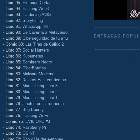
- Libro 95:
Historias Cortas
- Libro 94:
Hacking Web3
- Libro 93:
Hardening AWS
- Libro 92:
Storytelling
- Libro 91:
WhatsApp INT
- Libro 90:
De Caverna a Metaverso
ENTRADAS POPU
- Libro 89:
Ciberseguridad de tú a tú
- Cómic 88:
Las Tiras de Cálico 2
- Libro 87:
Social Hunters
- Libro 86:
Kubernetes
- Libro 85:
Sombrero Negro
- Libro 84:
CiberEstafas
- Libro 83:
Malware Moderno
- Libro 82:
Relatos Hackear tiempo
- Libro 81:
Mara Turing Libro 3
- Libro 80:
Mara Turing Libro 2
- Libro 79:
Mara Turing Libro 1
- Libro 78:
Jinetes en la Tormenta
- Libro 77:
Bug Bounty
- Libro 76:
Hacking Wi-Fi
- Cómic 75:
EVIL:ONE #3
- Libro 74:
Raspberry Pi
- Libro 73:
OSINT
- Libro 72:
Show Me the e-money