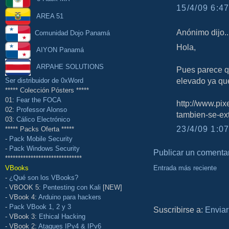
15/4/09 6:47
AREA 51
Anónimo dijo..
Comunidad Dojo Panamá
Hola,
AIYON Panamá
ARPAHE SOLUTIONS
Pues parece qu
elevado ya qu
Ser distribuidor de 0xWord
***** Colección Pósters *****
01:
Fear the FOCA
http://www.pix
02:
Professor Alonso
tambien-se-ex
03:
Cálico Electrónico
23/4/09 1:07
***** Packs Oferta *****
-
Pack Mobile Security
-
Pack Windows Security
Publicar un comenta
******************************
Entrada más reciente
VBooks
-
¿Qué son los VBooks?
- VBOOK 5:
Pentesting con Kali
[NEW]
- VBook 4:
Arduino para hackers
-
Pack VBook 1, 2 y 3
Suscribirse a:
Enviar
- VBook 3:
Ethical Hacking
- VBook 2:
Ataques IPv4 & IPv6