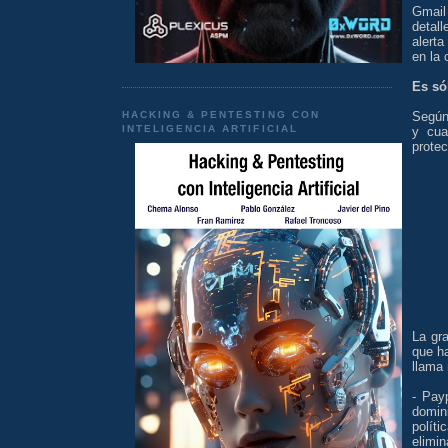
Gmail
detal
alerta
en la
Es só
HACKING & PENTESTING CON
Según
INTELIGENCIA ARTIFICIAL
y cua
protec
La gr
que h
llama 
- Pay
domin
polít
elimin