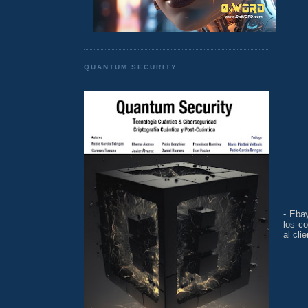
QUANTUM SECURITY
- Ebay
los c
al clie