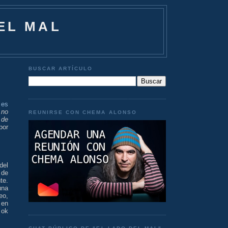
EL MAL
BUSCAR ARTÍCULO
 es
 no
REUNIRSE CON CHEMA ALONSO
 de
por
del
 de
te.
una
eo,
 en
 ok