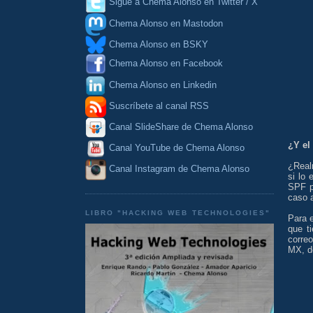
Sigue a Chema Alonso en Twitter / X
Chema Alonso en Mastodon
Chema Alonso en BSKY
Chema Alonso en Facebook
Chema Alonso en Linkedin
Suscríbete al canal RSS
Canal SlideShare de Chema Alonso
¿Y el
Canal YouTube de Chema Alonso
¿Real
Canal Instagram de Chema Alonso
si lo 
SPF p
caso a
LIBRO "HACKING WEB TECHNOLOGIES"
Para 
que t
correo
MX, d