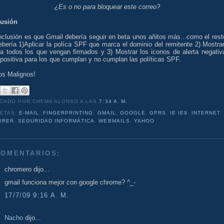
¿Es o no para bloquear este correo?
usión
nclusión es que Gmail debería seguir en beta unos añitos más...como el rest
bería 1)Aplicar la políca SPF que marca el dominio del remitente 2) Mostrar
 a todos los que vengan firmados y 3) Mostrar los iconos de alerta negativ
 positiva para los que cumplan y no cumplan las políticas SPF.
os Malignos!
ICADO POR CHEMA ALONSO
A LAS
7:34 A. M.
UETAS:
E-MAIL
,
FINGERPRINTING
,
GMAIL
,
GOOGLE
,
GPRS
,
IE IE9
,
INTERNET
ORER
,
SEGURIDAD INFORMÁTICA
,
WEBMAILS
,
YAHOO
COMENTARIOS:
chromero dijo...
gmail funciona mejor con google chrome? ^_-
17/7/09 9:16 A. M.
Nacho
dijo...