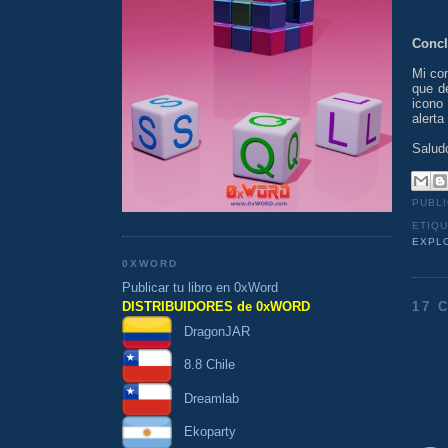
Concl
Mi co
que de
icono
alerta
Salud
PUBL
ETIQ
EXPL
0XWORD
Publicar tu libro en 0xWord
17 
DISTRIBUIDORES de 0xWORD
DragonJAR
8.8 Chile
Dreamlab
Ekoparty