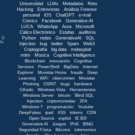
Universidad
LLMs
Metadatos
Reto
Hacking
Entrevistas
Análisis Forense
personal
iOS
ChatGPT
e-mail
Cómics
Facebook
Generative-AI
LUCA
WhatsApp
Aura
Microsoft
Cálico Electrónico
Estafas
auditoría
 (y
Python
redes
GenerativeAI
SQL
ta.
Injection
bug
twitter
Spam
Web3
Criptografía
big data
metasploit
mitm
Música
Cognitive Intelligence
Blockchain
innovación
Cognitive
Services
PowerShell
BigData
Internet
Explorer
Movistar Home
fraude
Deep
Learning
WiFi
cibercrimen
Movistar
Phishing
OSINT
bugs
hardware
Cifrado
Windows Vista
Herramientas
Windows Server
bitcoin
Blind SQL
Injection
criptomonedas
2FA
Windows 7
programación
Youtube
DeepFakes
ipad
XSS
tokens
CON
Open Source
exploit
IE IE9
Generative AI
Juegos
IPv6
BING
Seguridad Física
Bitcoins
tokenomics