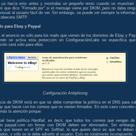
 ya hacía esto antes y mostraba un pequeño texto cuando se muestran 
les que dice
"Firmado por"
si el mensaje viene por DKIM, pero no daba ning
 visual al usuario fácil de ver. Sin embargo, se puede ver siempre la informac
 cabecera SMTP.
lo para Ebay y Paypal
 el anuncio es sólo para los mails que vienen de los dominios de Ebay y Pay
ndo se activa esta protección en Configuración/Labs se especifica que
ción será sólo para ellos.
Configuración Antiphising
acia de DKIM está en que se debe comprobar la política en el DNS para sa
ay que hacer con los correos que no vienen firmados. En este caso concreto
más la atención porque:
pal tiene política
Hardfail
, es decir, que todos los correos que vengan de
io paypal.com sin firmar con DKIM deben ser eliminados. Sin embargo,
ica que tienen en el SPF es
Softfail
, lo que quiere decir es que no deben 
ados, y sólo se le debe advertir al usuario. Esto es totalmente incongruente.