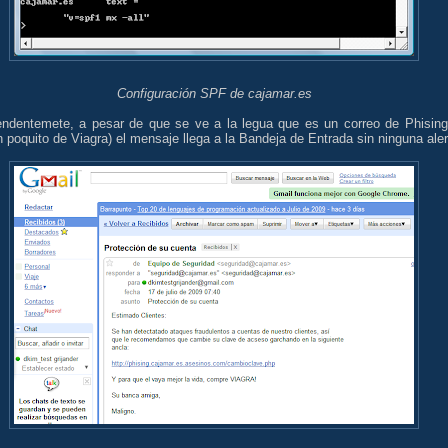
Configuración SPF de cajamar.es
endentemete, a pesar de que se ve a la legua que es un correo de Phising
 poquito de Viagra) el mensaje llega a la Bandeja de Entrada sin ninguna aler