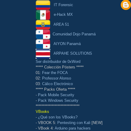
IT Forensic
e-Hack MX
AREA 51
Comunidad Dojo Panamá
AIYON Panamá
ARPAHE SOLUTIONS
Ser distribuidor de 0xWord
***** Colección Pósters *****
01:
Fear the FOCA
02:
Professor Alonso
03:
Cálico Electrónico
***** Packs Oferta *****
-
Pack Mobile Security
-
Pack Windows Security
******************************
VBooks
-
¿Qué son los VBooks?
- VBOOK 5:
Pentesting con Kali
[NEW]
- VBook 4:
Arduino para hackers