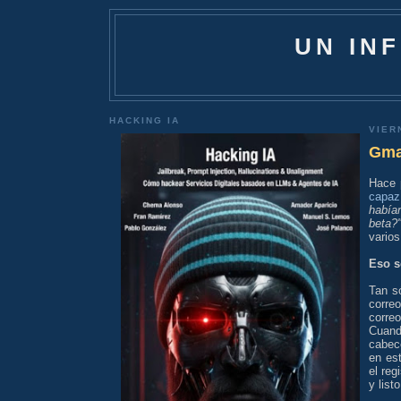
UN IN
HACKING IA
VIER
Gmai
Hace p
capaz 
había
beta?
vario
Eso s
Tan só
corre
corre
Cuand
cabece
en es
el reg
y listo