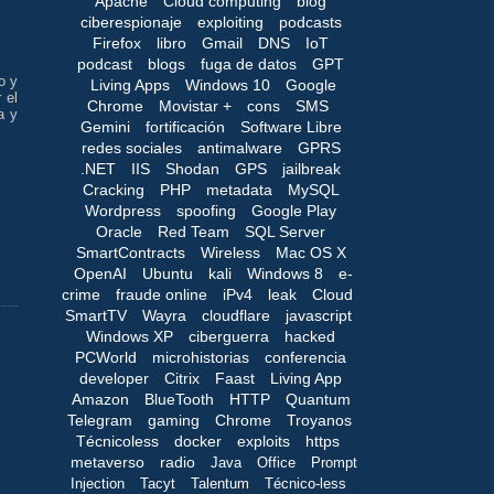
Apache
Cloud computing
blog
ciberespionaje
exploiting
podcasts
Firefox
libro
Gmail
DNS
IoT
podcast
blogs
fuga de datos
GPT
o y
Living Apps
Windows 10
Google
 el
Chrome
Movistar +
cons
SMS
a y
Gemini
fortificación
Software Libre
redes sociales
antimalware
GPRS
.NET
IIS
Shodan
GPS
jailbreak
Cracking
PHP
metadata
MySQL
Wordpress
spoofing
Google Play
Oracle
Red Team
SQL Server
SmartContracts
Wireless
Mac OS X
OpenAI
Ubuntu
kali
Windows 8
e-
crime
fraude online
iPv4
leak
Cloud
SmartTV
Wayra
cloudflare
javascript
Windows XP
ciberguerra
hacked
PCWorld
microhistorias
conferencia
developer
Citrix
Faast
Living App
Amazon
BlueTooth
HTTP
Quantum
Telegram
gaming
Chrome
Troyanos
Técnicoless
docker
exploits
https
metaverso
radio
Java
Office
Prompt
Injection
Tacyt
Talentum
Técnico-less