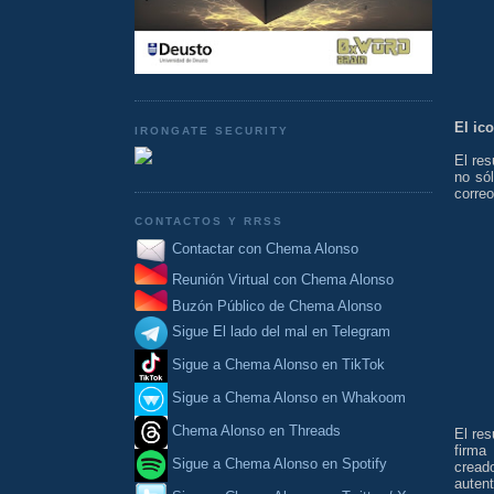
El ic
IRONGATE SECURITY
El re
no só
correo
CONTACTOS Y RRSS
Contactar con Chema Alonso
Reunión Virtual con Chema Alonso
Buzón Público de Chema Alonso
Sigue El lado del mal en Telegram
Sigue a Chema Alonso en TikTok
Sigue a Chema Alonso en Whakoom
Chema Alonso en Threads
El res
firma
Sigue a Chema Alonso en Spotify
cread
auten