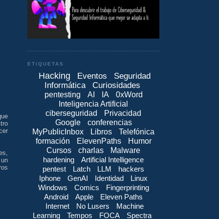
ETIQUETAS
Hacking
Eventos
Seguridad
Informática
Curiosidades
pentesting
AI
IA
0xWord
Inteligencia Artificial
ciberseguridad
Privacidad
que
Google
conferencias
tro
cer
MyPublicInbox
Libros
Telefónica
formación
ElevenPaths
Humor
Cursos
charlas
Malware
es,
hardening
Artificial Intelligence
 un
ros
pentest
Latch
LLM
hackers
Iphone
GenAI
Identidad
Linux
Windows
Comics
Fingerprinting
Android
Apple
Eleven Paths
Internet
No Lusers
Machine
Learning
Tempos
FOCA
Spectra