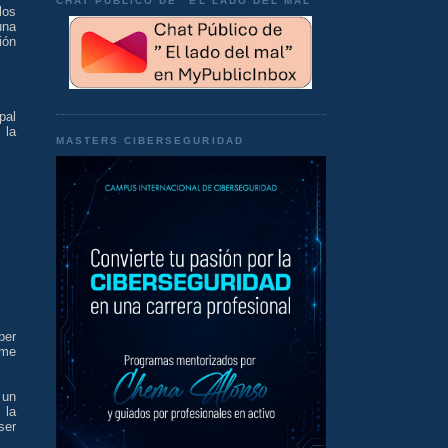
CHAT PÚBLICO DE "EL LADO DEL MAL"
los
una
ión
pal
 la
MASTERS CIBERSEGURIDAD
ber
 me
 un
 la
ser