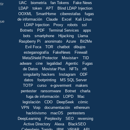
UAC
biometría
fan Tokens
Fake News
tir
LDAP
token
APT
Blind LDAP Injection
OOXML
SmartHome
ciberestafas
fugas
de información
Claude
Excel
Kali Linux
que
LDAP Injection
Proxy
robots
ssl
Botnets
PDF
Terminal Services
apps
bots
smartphone
Hijacking
Llama
Raspberry Pi
anonimato
Azure
Bit2Me
Evil Foca
TOR
chatbot
dibujos
esteganografía
FakeNews
Firewall
MetaShield Protector
Movistar+
TID
adware
cine
legalidad
Agentic
Fugas
de Datos
Movistar Plus
NFTs
nft
singularity hackers
Instagram
ODF
datos
footprinting
MS SQL Server
TOTP
curso
e-goverment
makers
pentester
ransomware
Botnet
charla
fuga de información
LOPD
Mac
legislación
CDO
DeepSeek
cómic
VPN
Voip
documentación
ethereum
hacktivismo
macOS
pentesters
DeepLearning
Perplexity
SEO
reversing
Active Directory
Alexa
BlackSEO
Calendario_Torrido
IBM
VR/AR
API