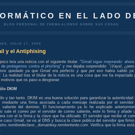
FORMÁTICO EN EL LADO D
BLOG PERSONAL DE CHEMA ALONSO SOBRE SUS COSAS.
NES, JULIO 17, 2009
l y el Antiphising
oco leía una noticia con el siguiente titular:
"Gmail sigue mejorando: ahora
de protegernos contra el phishing"
y me dejaba sorprendido:
"¡Vaya!, ¿pero
mos quedado ya que Gmail era perfecto y que por eso había salido ya
"
. La realidad tras el titular de la noticia es una cosa que me ha impactado 
s motivos que os paso a desgranar.
ólo DKIM
lo y tan tanto. DKIM es una buena solución para garantizar la autenticidad 
o mediante una firma asociada a cada mensaje realizada por el servidor
o saliente del dominio. El funcionamiento ya lo he explicado anteriormen
o sale el correo por el servidor de correo saliente, este lo firma y añade 
ra con el la firma y la clave que ha utilizado. El servidor que recibe el corr
te caso Gmail, se va al DNS y busca la clave publica del servidor que firmo
istro
nombredeclave._domainkey.remitentente.com
. Verifica que la firma está
.