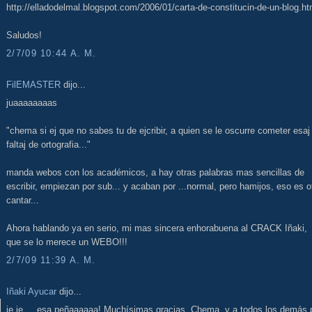
http://elladodelmal.blogspot.com/2006/01/carta-de-constitucin-de-un-blog.ht
Saludos!
2/7/09 10:44 A. M.
FilEMASTER
dijo...
juaaaaaaaas
"chema si ej que no sabes tu de ejcribir, a quien se le oscurre cometer esaj
faltaj de ortografia..."
manda webos con los académicos, a hay otras palabras mas sencillas de
escribir, empiezan por sub... y acaban por ...normal, pero hamijos, eso es o
cantar...
Ahora hablando ya en serio, mi mas sincera enhorabuena al CRACK Iñaki,
que se lo merece un WEBO!!!
2/7/09 11:39 A. M.
Iñaki Ayucar
dijo...
je je.... esa peñaaaaaa! Muchísimas gracias, Chema, y a todos los demás 