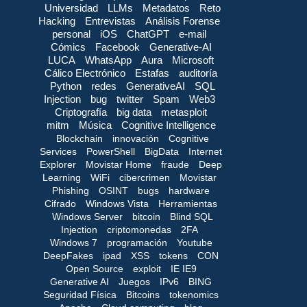
Universidad
LLMs
Metadatos
Reto
Hacking
Entrevistas
Análisis Forense
personal
iOS
ChatGPT
e-mail
Cómics
Facebook
Generative-AI
LUCA
WhatsApp
Aura
Microsoft
Cálico Electrónico
Estafas
auditoría
Python
redes
GenerativeAI
SQL
Injection
bug
twitter
Spam
Web3
Criptografía
big data
metasploit
mitm
Música
Cognitive Intelligence
Blockchain
innovación
Cognitive
Services
PowerShell
BigData
Internet
Explorer
Movistar Home
fraude
Deep
Learning
WiFi
cibercrimen
Movistar
Phishing
OSINT
bugs
hardware
Cifrado
Windows Vista
Herramientas
Windows Server
bitcoin
Blind SQL
Injection
criptomonedas
2FA
Windows 7
programación
Youtube
DeepFakes
ipad
XSS
tokens
CON
Open Source
exploit
IE IE9
Generative AI
Juegos
IPv6
BING
Seguridad Física
Bitcoins
tokenomics