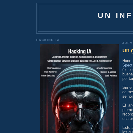
UN IN
HACKING IA
JUEV
Un 
Hace 
Spec
éxito
buena
por ta
Sin e
de tr
se no
El añ
premi
recon
una e
Este 
los qu