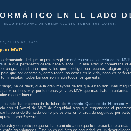
FORMÁTICO EN EL LADO D
BLOG PERSONAL DE CHEMA ALONSO SOBRE SUS COSAS.
ES, JULIO 02, 2009
gran MVP
no demasiado dediqué un post a explicar
qué es eso de la secta de los MVP
tra
a la que pertenezco desde hace 5 años. En ese artículo comentaba que
 del programa radica en que si los que se eligen son buenos, elegirán a ge
 pero que por desgracia, como todas las cosas en la vida, nada es perfecto
nto, ni estaban todos los que son ni son todos los que están.
mbargo, he de decir, que la gran mayoría de los que están son unas máqui
es pares de huevos y, por lo menos yo y los MVP que más trato, intentamos 
mine a gente buena.
o pasado fue reconocida la labor de
Bernardo Quintero de Hispasec
y 
ado con el Award de MVP de Seguridad algo que engrandece al program
oce la valía de Bernardo como profesional en el area de seguridad por parte
mpresa como Spectra.
año estoy contento porque se ha premiado a uno que lo merece tanto o más 
e están galardonados. Este no es del área de seguridad, es un desarrollador,