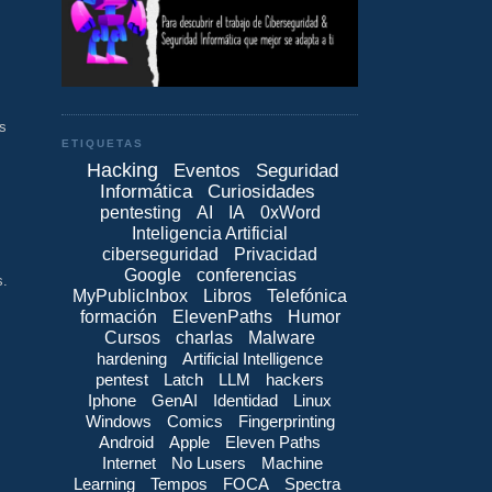
ts
ETIQUETAS
Hacking
Eventos
Seguridad
Informática
Curiosidades
pentesting
AI
IA
0xWord
Inteligencia Artificial
ciberseguridad
Privacidad
Google
conferencias
s.
MyPublicInbox
Libros
Telefónica
formación
ElevenPaths
Humor
Cursos
charlas
Malware
hardening
Artificial Intelligence
pentest
Latch
LLM
hackers
Iphone
GenAI
Identidad
Linux
Windows
Comics
Fingerprinting
Android
Apple
Eleven Paths
Internet
No Lusers
Machine
Learning
Tempos
FOCA
Spectra