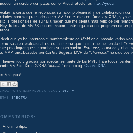
ndedor, un cerebro con patas con el Visual Studio, es
Iñaki Ayucar
.
ecibió la carta que le reconocía su labor profesional y de colaboración con 
idades para ser premiado como MVP en el área de Directx y XNA, y yo es
eliz. Profesionales de su talla hacen que me sienta más feliz de ser nombr
Hoy, la lista de MVPS que me hacen sentir orgulloso del programa es un p
rande.
 decir que yo he intentado el nombramiento de
Iñaki
en el pasado varias vec
como su área profesional no es la misma que la mía no he tenido el
"kar
ente para lograr que se aprobara su nominación. Esta vez, la ayuda y el emp
ros MVP, encabezados por
Carlos Segura
, MVP de
"charepoin"
ha sido posib
i
, bienvenido y gracias por aceptar ser parte de los MVP. Para todos los dem
amante MVP de DirectX/XNA
"atiende"
en su blog:
GraphicDNA
.
os Malignos!
ICADO POR CHEMA ALONSO
A LAS
7:36 A. M.
UETAS:
SPECTRA
COMENTARIOS:
Anónimo dijo...