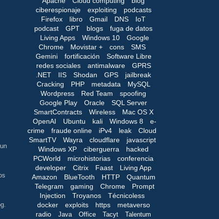
Apache
Cloud computing
blog
ciberespionaje
exploiting
podcasts
Firefox
libro
Gmail
DNS
IoT
podcast
GPT
blogs
fuga de datos
Living Apps
Windows 10
Google
Chrome
Movistar +
cons
SMS
Gemini
fortificación
Software Libre
redes sociales
antimalware
GPRS
.NET
IIS
Shodan
GPS
jailbreak
Cracking
PHP
metadata
MySQL
Wordpress
Red Team
spoofing
Google Play
Oracle
SQL Server
SmartContracts
Wireless
Mac OS X
OpenAI
Ubuntu
kali
Windows 8
e-
crime
fraude online
iPv4
leak
Cloud
SmartTV
Wayra
cloudflare
javascript
 un
Windows XP
ciberguerra
hacked
PCWorld
microhistorias
conferencia
developer
Citrix
Faast
Living App
os
Amazon
BlueTooth
HTTP
Quantum
Telegram
gaming
Chrome
Prompt
Injection
Troyanos
Técnicoless
docker
exploits
https
metaverso
og.
radio
Java
Office
Tacyt
Talentum