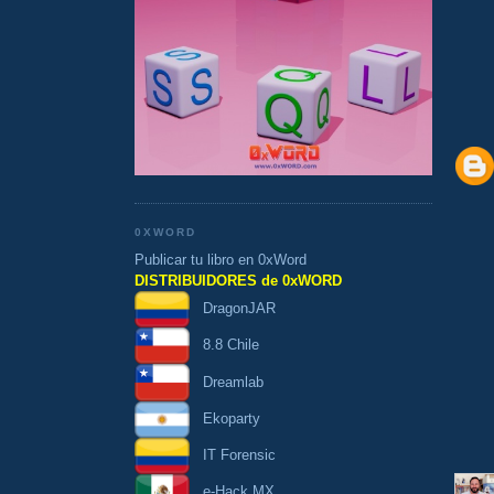
0XWORD
Publicar tu libro en 0xWord
DISTRIBUIDORES de 0xWORD
DragonJAR
8.8 Chile
Dreamlab
Ekoparty
IT Forensic
e-Hack MX