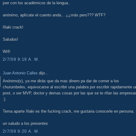
joer con los académicos de la lengua..
anónimo, aplícate el cuento anda... ¿¿más pero??? WTF?
Iñaki crack!
Saludos!
Wi®
2/7/09 9:19 A. M.
Juan Antonio Calles
dijo...
Anónimo(s), ya me dirás que da mas dinero pa dar de comer a los
churumbeles, equivocarse al escribir una palabra por escribir rapidamente u
post, o ser MVP, doctor y demas cosas por las que se te rifan las empresa
:).
Tema aparte Iñaki es the fucking crack, me gustaria conocerle en persona.
un saludo a los presentes
2/7/09 9:20 A. M.