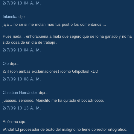
2/7/09 10:04 A. M.
frikineka
dijo...
jaja .. no se si me molan mas tus post o los comentarios ...
Pues nada .. enhorabuena a Iñaki que seguro que se lo ha ganado y no ha
sido cosa de un día de trabajo ..
2/7/09 10:04 A. M.
Ole
dijo...
¡Sí! (con ambas exclamaciones) ¡como GIlipollas! xDD
2/7/09 10:08 A. M.
Christian Hernández
dijo...
juaaaas, señoooo, Manolito me ha quitado el bocadilloooo.
2/7/09 10:13 A. M.
Anónimo dijo...
¡Anda! El procesador de texto del maligno no tiene corrector ortográfico.