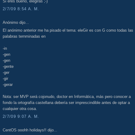
Si eres bueno, elegirás ;-)
2/7/09 8:54 A. M.
Anónimo dijo...
El anónimo anterior me ha pisado el tema: eleGir es con G como todas las
palabras ternminadas en
-in
-gen
-gen
-gente
-ger
-gir
-gerar
Nota: ser MVP será cojonudo, doctor en Informática, más pero conocer a
fondo la ortografía castellana debería ser imprescindible antes de optar a
cualquier otra cosa.
2/7/09 9:07 A. M.
CentOS ooohh holidays!! dijo...