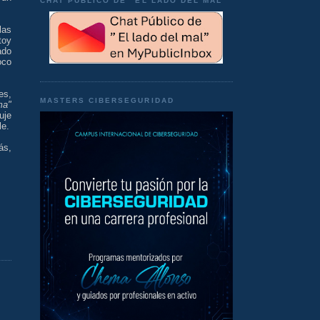
CHAT PÚBLICO DE "EL LADO DEL MAL"
las
toy
ado
oco
es,
MASTERS CIBERSEGURIDAD
ma"
uje
le.
ás,