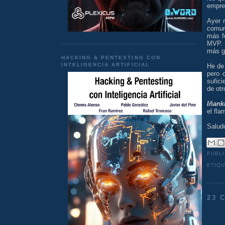
empre
Ayer r
comun
más f
MVP. 
más g
HACKING & PENTESTING CON
INTELIGENCIA ARTIFICIAL
He de
pero 
sufici
de ot
Iñank
el fl
Salud
PUBL
ETIQ
23 