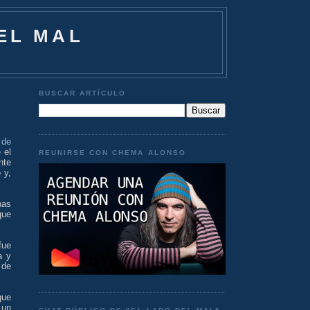
EL MAL
BUSCAR ARTÍCULO
 de
 el
REUNIRSE CON CHEMA ALONSO
nte
 y,
nas
que
fue
a y
 de
que
 un