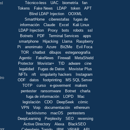
Técnico-less
UAC
biometría
fan
ml
Tokens
Fake News
LDAP
token
APT
Blind LDAP Injection
OOXML
SmartHome
ciberestafas
fugas de
información
Claude
Excel
Kali Linux
LDAP Injection
Proxy
bots
robots
ssl
Botnets
PDF
Terminal Services
apps
smartphone
Hijacking
Llama
Raspberry
Pi
anonimato
Azure
Bit2Me
Evil Foca
TOR
chatbot
dibujos
esteganografía
Agentic
FakeNews
Firewall
MetaShield
Protector
Movistar+
TID
adware
cine
legalidad
Fugas de Datos
Movistar Plus
NFTs
nft
singularity hackers
Instagram
tro
ODF
datos
footprinting
MS SQL Server
TOTP
curso
e-goverment
makers
pentester
ransomware
Botnet
charla
fuga de información
LOPD
Mac
legislación
CDO
DeepSeek
cómic
VPN
Voip
documentación
ethereum
hacktivismo
macOS
pentesters
DeepLearning
Perplexity
SEO
reversing
Active Directory
Alexa
BlackSEO
por
Calendario_Torrido
IBM
VR/AR
API