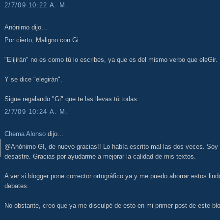
2/7/09 10:22 A. M.
Anónimo dijo...
Por cierto, Maligno con Gi:
"Elijirán" no es como tú lo escribes, ya que es del mismo verbo que eleGir.
Y se dice "elegirán".
Sigue regalando "Gi" que te las llevas tú todas.
2/7/09 10:24 A. M.
Chema Alonso
dijo...
@Anónimo GI, de nuevo gracias!! Lo había escrito mal las dos veces. Soy
desastre. Gracias por ayudarme a mejorar la calidad de mis textos.
A ver si blogger pone corrector ortográfico ya y me puedo ahorrar estos lind
debates.
No obstante, creo que ya me disculpé de esto en mi primer post de este bl