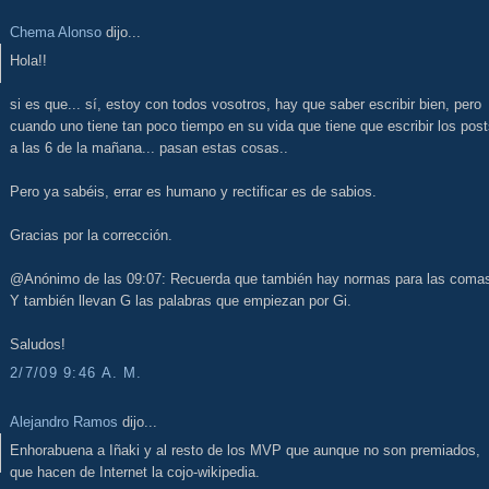
Chema Alonso
dijo...
Hola!!
si es que... sí, estoy con todos vosotros, hay que saber escribir bien, pero
cuando uno tiene tan poco tiempo en su vida que tiene que escribir los pos
a las 6 de la mañana... pasan estas cosas..
Pero ya sabéis, errar es humano y rectificar es de sabios.
Gracias por la corrección.
@Anónimo de las 09:07: Recuerda que también hay normas para las coma
Y también llevan G las palabras que empiezan por Gi.
Saludos!
2/7/09 9:46 A. M.
Alejandro Ramos
dijo...
Enhorabuena a Iñaki y al resto de los MVP que aunque no son premiados,
que hacen de Internet la cojo-wikipedia.