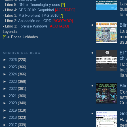
Las
- Libro 5:
DNI-e: Tecnología y usos
[*]
bus
- Libro 4:
SPS 2010: Seguridad
[AGOTADO]
lo 
- Libro 3:
MS Forefront TMG 2010
[*]
- Libro 2:
Aplicación de LOPD
[AGOTADO]
Bli
- Libro 1:
Forense Windows
[AGOTADO]
La 
Leyenda:
mod
[*]
-> Pocas Unidades
usu
El 
ARCHIVO DEL BLOG
chi
►
2026
(220)
Hac
►
2025
(366)
Inc
►
2024
(366)
lla
►
2023
(368)
Bli
►
2022
(361)
Con
►
2021
(360)
est
Com
►
2020
(340)
►
2019
(319)
Goo
►
2018
(323)
Hay
per
►
2017
(339)