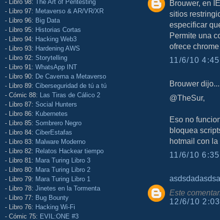
- Libro 98:
The Art of Pentesting
Brouwer, en IE
- Libro 97:
Metaverso & AR/VR/XR
sitios restring
- Libro 96:
Big Data
especificar qu
- Libro 95:
Historias Cortas
Permite una c
- Libro 94:
Hacking Web3
ofrece chrome
- Libro 93:
Hardening AWS
- Libro 92:
Storytelling
11/6/10 4:45
- Libro 91:
WhatsApp INT
- Libro 90:
De Caverna a Metaverso
Brouwer dijo...
- Libro 89:
Ciberseguridad de tú a tú
- Cómic 88:
Las Tiras de Cálico 2
@TheSur,
- Libro 87:
Social Hunters
- Libro 86:
Kubernetes
Eso no funcion
- Libro 85:
Sombrero Negro
bloquea scripts
- Libro 84:
CiberEstafas
hotmail con la
- Libro 83:
Malware Moderno
- Libro 82:
Relatos Hackear tiempo
11/6/10 6:35
- Libro 81:
Mara Turing Libro 3
- Libro 80:
Mara Turing Libro 2
asdsdadasds
- Libro 79:
Mara Turing Libro 1
- Libro 78:
Jinetes en la Tormenta
Este comentari
- Libro 77:
Bug Bounty
12/6/10 2:03
- Libro 76:
Hacking Wi-Fi
- Cómic 75:
EVIL:ONE #3