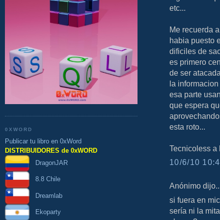
etc...
Me recuerda a
habia puesto 
dificiles de s
es primero ce
de ser atacada
la informacion
esa parte usan
que espera qu
aprovechandos
esta roto...
0XWORD
Publicar tu libro en 0xWord
Tecnicoless a l
DISTRIBUIDORES de 0xWORD
10/6/10 10:4
DragonJAR
8.8 Chile
Anónimo dijo..
Dreamlab
si fuera en mi
sería ni la mit
Ekoparty