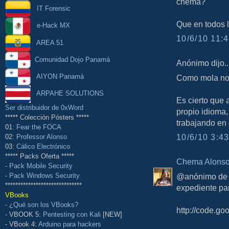
chema?
IT Forensic
Que en todos 
e-Hack MX
10/6/10 11:4
AREA 51
Comunidad Dojo Panamá
Anónimo dijo..
AIYON Panamá
Como mola n
ARPAHE SOLUTIONS
Es cierto que 
Ser distribuidor de 0xWord
propio idioma,
***** Colección Pósters *****
trabajando en 
01:
Fear the FOCA
10/6/10 3:43
02:
Professor Alonso
03:
Cálico Electrónico
***** Packs Oferta *****
Chema Alons
-
Pack Mobile Security
-
Pack Windows Security
@anónimo de la
******************************
expediente par
VBooks
-
¿Qué son los VBooks?
http://code.g
- VBOOK 5:
Pentesting con Kali
[NEW]
- VBook 4:
Arduino para hackers