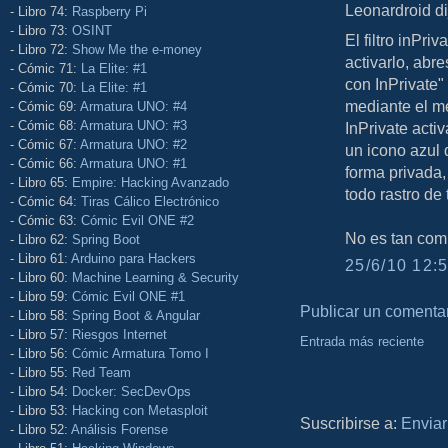
Leonardroid dij
- Libro 74:
Raspberry Pi
- Libro 73:
OSINT
El filtro inPr
- Libro 72:
Show Me the e-money
activarlo, abr
- Cómic 71:
La Elite: #1
con InPrivate"
- Cómic 70:
La Elite: #1
mediante el me
- Cómic 69:
Armatura UNO: #4
- Cómic 68:
Armatura UNO: #3
InPrivate activ
- Cómic 67:
Armatura UNO: #2
un icono azul
- Cómic 66:
Armatura UNO: #1
forma privada,
- Libro 65:
Empire: Hacking Avanzado
todo rastro de
- Cómic 64:
Tiras Cálico Electrónico
- Cómic 63:
Cómic Evil ONE #2
No es tan com
- Libro 62:
Spring Boot
- Libro 61:
Arduino para Hackers
25/6/10 12:5
- Libro 60:
Machine Learning & Security
- Libro 59:
Cómic Evil ONE #1
Publicar un comenta
- Libro 58:
Spring Boot & Angular
- Libro 57:
Riesgos Internet
Entrada más reciente
- Libro 56:
Cómic Armatura Tomo I
- Libro 55:
Red Team
- Libro 54:
Docker: SecDevOps
- Libro 53:
Hacking con Metasploit
Suscribirse a:
Enviar
- Libro 52:
Análisis Forense