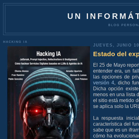
UN INFORMÁT
BLOG PERSON
HACKING IA
JUEVES, JUNIO 10
Estado del ex
El 25 de Mayo repor
entender era, un fa
las opciones de pr
versión 4
, dicho fu
Dicha opción existe
menos en una lista 
el sitio está metido 
se aplica solo la UR
La respuesta inici
característica del fu
sabe que es un ifram
cómo ha evolucionad