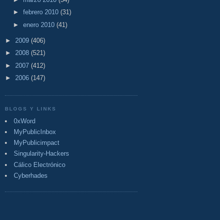
►
febrero 2010
(31)
►
enero 2010
(41)
►
2009
(406)
►
2008
(521)
►
2007
(412)
►
2006
(147)
BLOGS Y LINKS
0xWord
MyPublicInbox
MyPublicimpact
Singularity-Hackers
Cálico Electrónico
Cyberhades