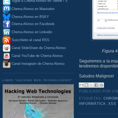
Sigue a Chema Alonso en Twitter / X
Chema Alonso en Mastodon
Chema Alonso en BSKY
Chema Alonso en Facebook
Chema Alonso en Linkedin
Suscríbete al canal RSS
Canal SlideShare de Chema Alonso
Figura 4:
Canal YouTube de Chema Alonso
Seguiremos a la espe
Canal Instagram de Chema Alonso
tendremos disponibl
Saludos Malignos!
LIBRO "HACKING WEB TECHNOLOGIES"
PUBLICADO POR C
ETIQUETAS:
CHROM
INFORMÁTICA
,
XSS