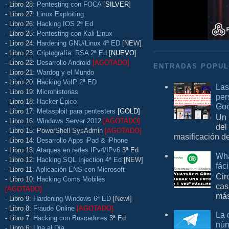
- Libro 28:
Pentesting con FOCA
[
SILVER
]
- Libro 27:
Linux Exploiting
- Libro 26:
Hacking IOS 2ª Ed
- Libro 25:
Pentesting con Kali Linux
- Libro 24:
Hardening GNU/Linux 4ª ED
[NEW]
- Libro 23:
Criptografía: RSA 2ª Ed
[
NUEVO
]
- Libro 22:
Desarrollo Android
[AGOTADO]
ENTRADAS POPU
- Libro 21:
Wardog y el Mundo
- Libro 20:
Hacking VoIP 2ª ED
Las
- Libro 19:
Microhistorias
per
- Libro 18:
Hacker Épico
Goo
- Libro 17:
Metasploit para pentesters
[GOLD]
Un 
- Libro 16:
Windows Server 2012
[AGOTADO]
del
- Libro 15: PowerShell SysAdmin
[AGOTADO]
masificación d
- Libro 14:
Desarrollo Apps iPad & iPhone
- Libro 13:
Ataques en redes IPv4/IPv6
3ª Ed
Wha
- Libro 12:
Hacking SQL Injection 4ª Ed
[NEW]
fác
- Libro 11:
Aplicación ENS con Microsoft
Cir
- Libro 10:
Hacking Coms Mobiles
cas
[AGOTADO]
más
- Libro 9:
Hardening Windows 6ª ED
[New!]
- Libro 8:
Fraude Online
[AGOTADO]
La 
- Libro 7:
Hacking con Buscadores
3ª Ed
núm
- Libro 6:
Una al Día