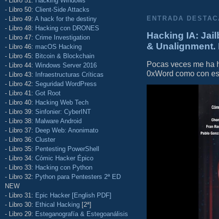
- Libro 51:
Hacking Windows
- Libro 50:
Client-Side Attacks
- Libro 49:
A hack for the destiny
ENTRADA DESTAC
- Libro 48:
Hacking con DRONES
Hacking IA: Jail
- Libro 47:
Crime Investigation
& Unalignment. 
- Libro 46:
macOS Hacking
- Libro 45:
Bitcoin & Blockchain
Pocas veces me ha he
- Libro 44:
Windows Server 2016
0xWord como con este 
- Libro 43:
Infraestructuras Críticas
- Libro 42:
Seguridad WordPress
- Libro 41:
Got Root
- Libro 40:
Hacking Web Tech
- Libro 39:
Sinfonier: CyberINT
- Libro 38:
Malware Android
- Libro 37:
Deep Web: Anonimato
- Libro 36:
Cluster
- Libro 35:
Pentesting PowerShell
- Libro 34:
Cómic Hacker Épico
- Libro 33:
Hacking con Python
- Libro 32:
Python para Pentesters 2ª ED
NEW
- Libro 31:
Epic Hacker [English PDF]
- Libro 30:
Ethical Hacking
[2ª]
- Libro 29:
Esteganografía & Estegoanálisis