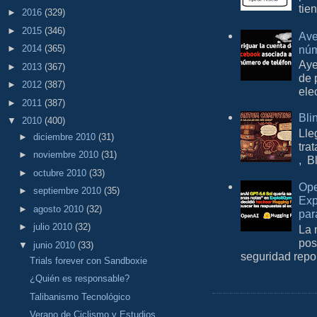
tie
►
2016
(329)
►
2015
(346)
Ave
núm
►
2014
(365)
Aye
►
2013
(367)
de 
►
2012
(387)
ele
►
2011
(387)
Bli
▼
2010
(400)
Lle
►
diciembre 2010
(31)
tra
►
noviembre 2010
(31)
, B
►
octubre 2010
(33)
Ope
►
septiembre 2010
(35)
Exp
►
agosto 2010
(32)
par
►
julio 2010
(32)
La 
pos
▼
junio 2010
(33)
seguridad repo
Trials forever con Sandboxie
¿Quién es responsable?
Talibanismo Tecnológico
Verano de Ciclismo y Estudios