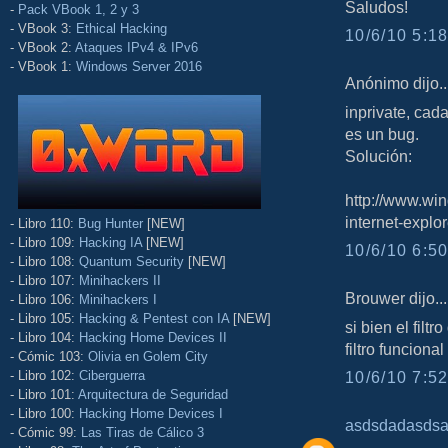
Saludos!
-
Pack VBook 1, 2 y 3
- VBook 3:
Ethical Hacking
10/6/10 5:18
- VBook 2:
Ataques IPv4 & IPv6
- VBook 1:
Windows Server 2016
Anónimo dijo..
inprivate, cad
es un bug.
Solución:
http://www.wi
internet-explo
- Libro 110:
Bug Hunter
[NEW]
- Libro 109:
Hacking IA
[NEW]
10/6/10 6:50
- Libro 108:
Quantum Security
[NEW]
- Libro 107:
Minihackers II
Brouwer dijo...
- Libro 106:
Minihackers I
- Libro 105:
Hacking & Pentest con IA
[NEW]
si bien el fil
- Libro 104:
Hacking Home Devices II
filtro funciona
- Cómic 103:
Olivia en Golem City
- Libro 102:
Ciberguerra
10/6/10 7:52
- Libro 101:
Arquitectura de Seguridad
- Libro 100:
Hacking Home Devices I
asdsdadasds
- Cómic 99:
Las Tiras de Cálico 3