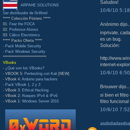
Saludos!
ARPAHE SOLUTIONS
10/6/10 5:18
Ser distribuidor de 0xWord
***** Colección Pósters *****
Anónimo dijo..
01:
Fear the FOCA
02:
Professor Alonso
inprivate, cad
03:
Cálico Electrónico
es un bug.
***** Packs Oferta *****
Solución:
-
Pack Mobile Security
-
Pack Windows Security
******************************
http://www.wi
VBooks
internet-explo
-
¿Qué son los VBooks?
10/6/10 6:50
- VBOOK 5:
Pentesting con Kali
[NEW]
- VBook 4:
Arduino para hackers
-
Pack VBook 1, 2 y 3
Brouwer dijo...
- VBook 3:
Ethical Hacking
si bien el fil
- VBook 2:
Ataques IPv4 & IPv6
filtro funciona
- VBook 1:
Windows Server 2016
10/6/10 7:52
asdsdadasds