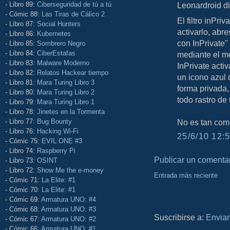
Leonardroid dij
- Libro 89:
Ciberseguridad de tú a tú
- Cómic 88:
Las Tiras de Cálico 2
El filtro inPr
- Libro 87:
Social Hunters
activarlo, abr
- Libro 86:
Kubernetes
con InPrivate"
- Libro 85:
Sombrero Negro
- Libro 84:
CiberEstafas
mediante el me
- Libro 83:
Malware Moderno
InPrivate activ
- Libro 82:
Relatos Hackear tiempo
un icono azul
- Libro 81:
Mara Turing Libro 3
forma privada,
- Libro 80:
Mara Turing Libro 2
todo rastro de
- Libro 79:
Mara Turing Libro 1
- Libro 78:
Jinetes en la Tormenta
No es tan com
- Libro 77:
Bug Bounty
- Libro 76:
Hacking Wi-Fi
25/6/10 12:5
- Cómic 75:
EVIL:ONE #3
- Libro 74:
Raspberry Pi
Publicar un comenta
- Libro 73:
OSINT
- Libro 72:
Show Me the e-money
Entrada más reciente
- Cómic 71:
La Elite: #1
- Cómic 70:
La Elite: #1
- Cómic 69:
Armatura UNO: #4
- Cómic 68:
Armatura UNO: #3
Suscribirse a:
Enviar
- Cómic 67:
Armatura UNO: #2
- Cómic 66:
Armatura UNO: #1