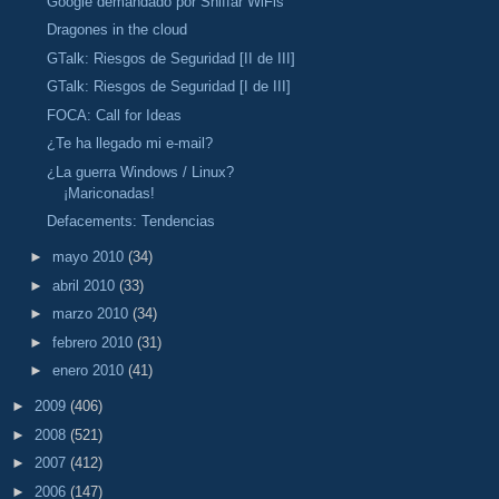
Google demandado por Sniffar WiFis
Dragones in the cloud
GTalk: Riesgos de Seguridad [II de III]
GTalk: Riesgos de Seguridad [I de III]
FOCA: Call for Ideas
¿Te ha llegado mi e-mail?
¿La guerra Windows / Linux?
¡Mariconadas!
Defacements: Tendencias
►
mayo 2010
(34)
►
abril 2010
(33)
►
marzo 2010
(34)
►
febrero 2010
(31)
►
enero 2010
(41)
►
2009
(406)
►
2008
(521)
►
2007
(412)
►
2006
(147)