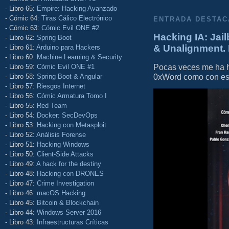
- Libro 65:
Empire: Hacking Avanzado
- Cómic 64:
Tiras Cálico Electrónico
ENTRADA DESTAC
- Cómic 63:
Cómic Evil ONE #2
Hacking IA: Jail
- Libro 62:
Spring Boot
& Unalignment. 
- Libro 61:
Arduino para Hackers
- Libro 60:
Machine Learning & Security
Pocas veces me ha he
- Libro 59:
Cómic Evil ONE #1
0xWord como con este 
- Libro 58:
Spring Boot & Angular
- Libro 57:
Riesgos Internet
- Libro 56:
Cómic Armatura Tomo I
- Libro 55:
Red Team
- Libro 54:
Docker: SecDevOps
- Libro 53:
Hacking con Metasploit
- Libro 52:
Análisis Forense
- Libro 51:
Hacking Windows
- Libro 50:
Client-Side Attacks
- Libro 49:
A hack for the destiny
- Libro 48:
Hacking con DRONES
- Libro 47:
Crime Investigation
- Libro 46:
macOS Hacking
- Libro 45:
Bitcoin & Blockchain
- Libro 44:
Windows Server 2016
- Libro 43:
Infraestructuras Críticas