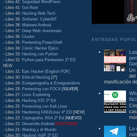
- Libro 42:
Seguridad WordPress
- Libro 41:
Got Root
- Libro 40:
Hacking Web Tech
- Libro 39:
Sinfonier: CyberINT
- Libro 38:
Malware Android
- Libro 37:
Deep Web: Anonimato
- Libro 36:
Cluster
ENTRADAS POPU
- Libro 35:
Pentesting PowerShell
- Libro 34:
Cómic Hacker Épico
Las
- Libro 33:
Hacking con Python
per
- Libro 32:
Python para Pentesters 2ª ED
Goo
NEW
Un 
- Libro 31:
Epic Hacker [English PDF]
del
- Libro 30:
Ethical Hacking
[2ª]
masificación d
- Libro 29:
Esteganografía & Estegoanálisis
- Libro 28:
Pentesting con FOCA
[
SILVER
]
Wha
- Libro 27:
Linux Exploiting
fác
- Libro 26:
Hacking IOS 2ª Ed
Cir
- Libro 25:
Pentesting con Kali Linux
cas
- Libro 24:
Hardening GNU/Linux 4ª ED
[NEW]
más
- Libro 23:
Criptografía: RSA 2ª Ed
[
NUEVO
]
- Libro 22:
Desarrollo Android
[AGOTADO]
La 
- Libro 21:
Wardog y el Mundo
núm
- Libro 20:
Hacking VoIP 2ª ED