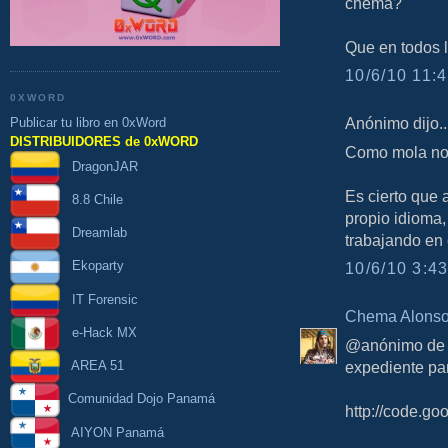
chema?
Que en todos 
10/6/10 11:4
0XWORD
Anónimo dijo..
Publicar tu libro en 0xWord
DISTRIBUIDORES de 0xWORD
Como mola n
DragonJAR
Es cierto que 
8.8 Chile
propio idioma,
Dreamlab
trabajando en 
Ekoparty
10/6/10 3:43
IT Forensic
Chema Alons
e-Hack MX
@anónimo de la
AREA 51
expediente par
Comunidad Dojo Panamá
http://code.g
AIYON Panamá