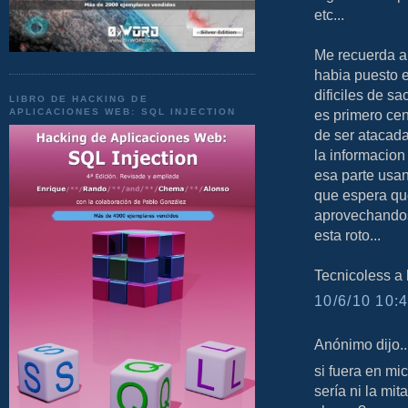
etc...
Me recuerda a
habia puesto 
dificiles de s
LIBRO DE HACKING DE
APLICACIONES WEB: SQL INJECTION
es primero ce
de ser atacada
la informacion
esa parte usan
que espera qu
aprovechandos
esta roto...
Tecnicoless a l
10/6/10 10:4
Anónimo dijo..
si fuera en mi
sería ni la mit