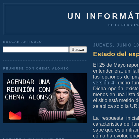
UN INFORMÁT
BLOG PERSON
BUSCAR ARTÍCULO
JUEVES, JUNIO 10
Estado del ex
El 25 de Mayo repor
REUNIRSE CON CHEMA ALONSO
entender era, un fa
las opciones de pr
versión 4
, dicho fu
Dicha opción existe
menos en una lista 
el sitio está metido 
se aplica solo la UR
La respuesta inici
característica del fu
sabe que es un ifram
cómo ha evolucionad