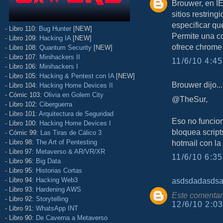
Brouwer, en IE
sitios restring
especificar qu
- Libro 110:
Bug Hunter
[NEW]
Permite una c
- Libro 109:
Hacking IA
[NEW]
ofrece chrome
- Libro 108:
Quantum Security
[NEW]
- Libro 107:
Minihackers II
11/6/10 4:45
- Libro 106:
Minihackers I
- Libro 105:
Hacking & Pentest con IA
[NEW]
Brouwer dijo...
- Libro 104:
Hacking Home Devices II
- Cómic 103:
Olivia en Golem City
@TheSur,
- Libro 102:
Ciberguerra
- Libro 101:
Arquitectura de Seguridad
Eso no funcion
- Libro 100:
Hacking Home Devices I
bloquea scripts
- Cómic 99:
Las Tiras de Cálico 3
- Libro 98:
The Art of Pentesting
hotmail con la
- Libro 97:
Metaverso & AR/VR/XR
11/6/10 6:35
- Libro 96:
Big Data
- Libro 95:
Historias Cortas
asdsdadasds
- Libro 94:
Hacking Web3
- Libro 93:
Hardening AWS
Este comentari
- Libro 92:
Storytelling
12/6/10 2:03
- Libro 91:
WhatsApp INT
- Libro 90:
De Caverna a Metaverso