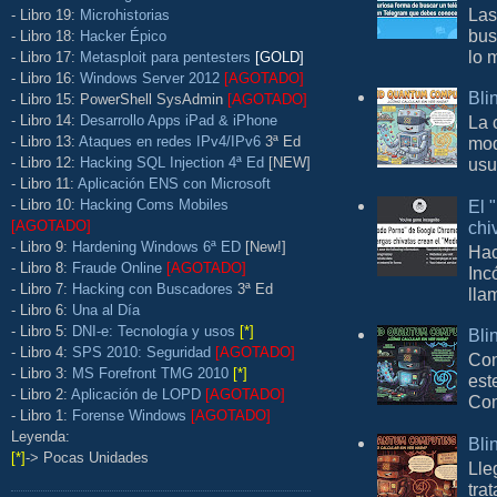
Las
- Libro 19:
Microhistorias
bus
- Libro 18:
Hacker Épico
lo 
- Libro 17:
Metasploit para pentesters
[GOLD]
- Libro 16:
Windows Server 2012
[AGOTADO]
Bli
- Libro 15: PowerShell SysAdmin
[AGOTADO]
La 
- Libro 14:
Desarrollo Apps iPad & iPhone
mod
- Libro 13:
Ataques en redes IPv4/IPv6
3ª Ed
usu
- Libro 12:
Hacking SQL Injection 4ª Ed
[NEW]
- Libro 11:
Aplicación ENS con Microsoft
- Libro 10:
Hacking Coms Mobiles
El 
[AGOTADO]
chi
- Libro 9:
Hardening Windows 6ª ED
[New!]
Hac
- Libro 8:
Fraude Online
[AGOTADO]
Inc
- Libro 7:
Hacking con Buscadores
3ª Ed
lla
- Libro 6:
Una al Día
- Libro 5:
DNI-e: Tecnología y usos
[*]
Bli
- Libro 4:
SPS 2010: Seguridad
[AGOTADO]
Con
- Libro 3:
MS Forefront TMG 2010
[*]
est
- Libro 2:
Aplicación de LOPD
[AGOTADO]
Com
- Libro 1:
Forense Windows
[AGOTADO]
Leyenda:
Bli
[*]
-> Pocas Unidades
Lle
tra