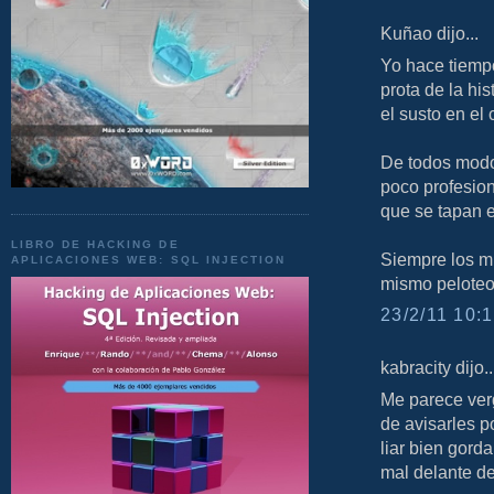
Kuñao dijo...
Yo hace tiempo
prota de la hi
el susto en el 
De todos modos
poco profesion
que se tapan e
LIBRO DE HACKING DE
Siempre los mi
APLICACIONES WEB: SQL INJECTION
mismo peloteo,
23/2/11 10:1
kabracity dijo..
Me parece ver
de avisarles p
liar bien gord
mal delante de