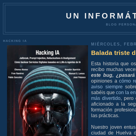
UN INFORMÁT
BLOG PERSON
HACKING IA
MIÉRCOLES, FEBR
Balada triste 
Esta historia que o
recibo muchas vece
este bug, ¿pasará 
opiniones a
cómo r
aviso siempre
sobre
sabéis que
con la e
más divertido
, pero
aficionado a la seg
formación profesio
las prácticas.
Nuestro joven entu
ciudad de Huelva d