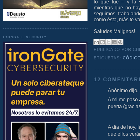
lo que fue – y la 
mientras que no ha
seguimos trabajand
como ésta, más te va
Saludos Malignos!
IRONGATE SECURITY
PUBLICADO POR C
ETIQUETAS:
CÓDIG
12 COMENTAR
Anónimo dijo..
A mi me paso 
puerta (gracias
A dia de hoy, l
que ellos verá