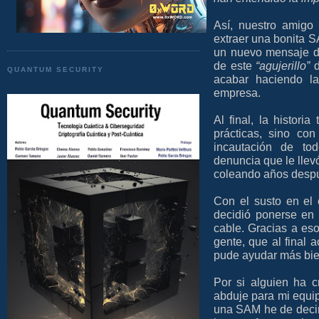
Así, nuestro amigo
extraer una bonita S
un nuevo mensaje de
de este
“agujerillo”
d
QUANTUM SECURITY
acabar haciendo la
empresa.
Al final, la histori
prácticas, sino co
incautación de to
denuncia que le llev
coleando años despu
Con el susto en el 
decidió ponerse en 
cable. Gracias a eso
gente, que al final 
pude ayudar más bie
Por si alguien ha c
abduje para mi equi
una SAM he de decir