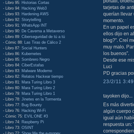
portátil, orden
- Libro 95:
Historias Cortas
tarjetas de an
- Libro 94:
Hacking Web3
querían llevar
- Libro 93:
Hardening AWS
- Libro 92:
Storytelling
momento.
- Libro 91:
WhatsApp INT
En un papel es
- Libro 90:
De Caverna a Metaverso
ellos dijo en 
- Libro 89:
Ciberseguridad de tú a tú
blog?”. Creí m
- Cómic 88:
Las Tiras de Cálico 2
muy malo. Para
- Libro 87:
Social Hunters
los buenos”.
- Libro 86:
Kubernetes
- Libro 85:
Sombrero Negro
Desde ese mism
- Libro 84:
CiberEstafas
Luci
- Libro 83:
Malware Moderno
PD gracias por 
- Libro 82:
Relatos Hackear tiempo
23/2/11 3:49
- Libro 81:
Mara Turing Libro 3
- Libro 80:
Mara Turing Libro 2
- Libro 79:
Mara Turing Libro 1
tayoken dijo...
- Libro 78:
Jinetes en la Tormenta
Es más divert
- Libro 77:
Bug Bounty
- Libro 76:
Hacking Wi-Fi
algún cuerpo 
- Cómic 75:
EVIL:ONE #3
igual aún hab
- Libro 74:
Raspberry Pi
respuesta un:
- Libro 73:
OSINT
correspondient
- Libro 72:
Show Me the e-money