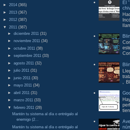
El 
►
2014
(365)
chi
►
2013
(367)
Hac
Inc
►
2012
(387)
lla
▼
2011
(387)
►
diciembre 2011
(31)
Bli
►
noviembre 2011
(34)
Con
est
►
octubre 2011
(38)
Com
►
septiembre 2011
(33)
►
agosto 2011
(32)
Bli
Lle
►
julio 2011
(31)
tra
►
junio 2011
(30)
, B
►
mayo 2011
(34)
Goo
►
abril 2011
(31)
Hay
►
marzo 2011
(33)
per
▼
febrero 2011
(28)
tie
Mantén tu sistema al día o entrégalo al
enemigo (2...
Ave
núm
Mantén tu sistema al día o entrégalo al