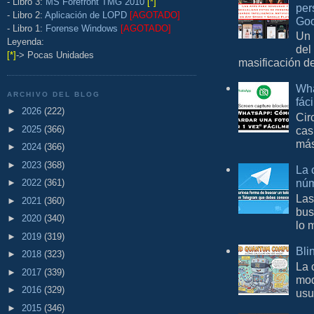
- Libro 3:
MS Forefront TMG 2010
[*]
per
- Libro 2:
Aplicación de LOPD
[AGOTADO]
Goo
- Libro 1:
Forense Windows
[AGOTADO]
Un 
Leyenda:
del
[*]
-> Pocas Unidades
masificación d
Wha
ARCHIVO DEL BLOG
fác
►
2026
(222)
Cir
►
2025
(366)
cas
más
►
2024
(366)
►
2023
(368)
La 
núm
►
2022
(361)
Las
►
2021
(360)
bus
►
2020
(340)
lo 
►
2019
(319)
Bli
►
2018
(323)
La 
►
2017
(339)
mod
►
2016
(329)
usu
►
2015
(346)