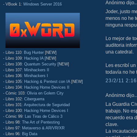
Anónimo dijo..
- VBook 1:
Windows Server 2016
Joder, justo m
menos no he t
ninguna respu
Lo mejor de to
auditoria infor
una catedral.
- Libro 110:
Bug Hunter
[NEW]
- Libro 109:
Hacking IA
[NEW]
- Libro 108:
Quantum Security
[NEW]
Les escribí un 
- Libro 107:
Minihackers II
todavía no he 
- Libro 106:
Minihackers I
23/2/11 2:16
- Libro 105:
Hacking & Pentest con IA
[NEW]
- Libro 104:
Hacking Home Devices II
- Cómic 103:
Olivia en Golem City
Anónimo dijo..
- Libro 102:
Ciberguerra
La Guardia Civ
- Libro 101:
Arquitectura de Seguridad
trabajo. No es
- Libro 100:
Hacking Home Devices I
- Cómic 99:
Las Tiras de Cálico 3
recuerdo era d
- Libro 98:
The Art of Pentesting
clave.
- Libro 97:
Metaverso & AR/VR/XR
La incautación
- Libro 96:
Big Data