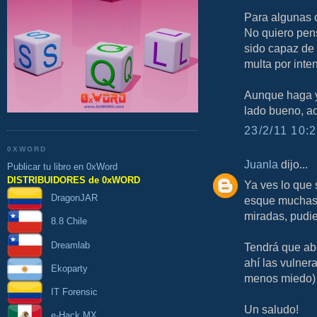
Para algunas 
No quiero pens
sido capaz de
multa por inte
Aunque haga ya
lado bueno, ac
23/2/11 10:2
0XWORD
Juanla
dijo...
Publicar tu libro en 0xWord
DISTRIBUIDORES de 0xWORD
Ya ves lo que 
DragonJAR
esque muchas 
miradas, pudie
8.8 Chile
Dreamlab
Tendrá que ab
ahí las vulner
Ekoparty
menos miedo)
IT Forensic
Un saludo!
e-Hack MX