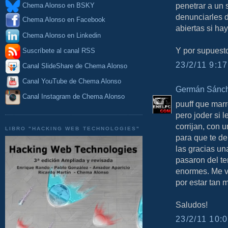
penetrar a un 
Chema Alonso en BSKY
denunciarles d
Chema Alonso en Facebook
abiertas si ha
Chema Alonso en Linkedin
Y por supuesto
Suscríbete al canal RSS
23/2/11 9:17
Canal SlideShare de Chema Alonso
Canal YouTube de Chema Alonso
Germán Sánch
Canal Instagram de Chema Alonso
puuff que mar
pero joder si 
corrijan, con 
LIBRO "HACKING WEB TECHNOLOGIES"
para que te d
las gracias u
pasaron del t
enormes. Me ve
por estar tan 
Saludos!
23/2/11 10:0