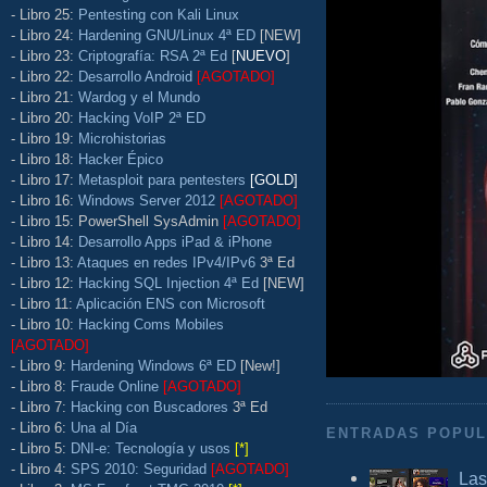
- Libro 25:
Pentesting con Kali Linux
- Libro 24:
Hardening GNU/Linux 4ª ED
[NEW]
- Libro 23:
Criptografía: RSA 2ª Ed
[
NUEVO
]
- Libro 22:
Desarrollo Android
[AGOTADO]
- Libro 21:
Wardog y el Mundo
- Libro 20:
Hacking VoIP 2ª ED
- Libro 19:
Microhistorias
- Libro 18:
Hacker Épico
- Libro 17:
Metasploit para pentesters
[GOLD]
- Libro 16:
Windows Server 2012
[AGOTADO]
- Libro 15: PowerShell SysAdmin
[AGOTADO]
- Libro 14:
Desarrollo Apps iPad & iPhone
- Libro 13:
Ataques en redes IPv4/IPv6
3ª Ed
- Libro 12:
Hacking SQL Injection 4ª Ed
[NEW]
- Libro 11:
Aplicación ENS con Microsoft
- Libro 10:
Hacking Coms Mobiles
[AGOTADO]
- Libro 9:
Hardening Windows 6ª ED
[New!]
- Libro 8:
Fraude Online
[AGOTADO]
- Libro 7:
Hacking con Buscadores
3ª Ed
- Libro 6:
Una al Día
ENTRADAS POPU
- Libro 5:
DNI-e: Tecnología y usos
[*]
- Libro 4:
SPS 2010: Seguridad
[AGOTADO]
Las