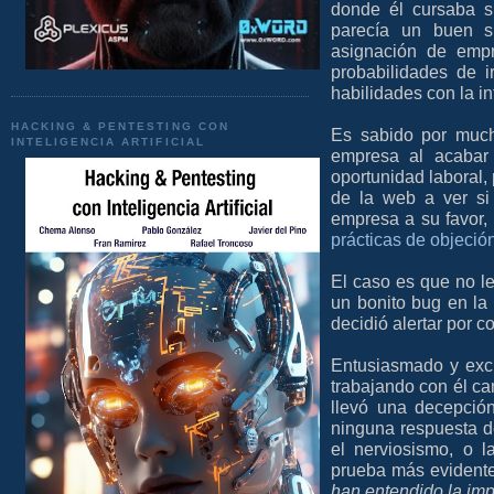
donde él cursaba su
parecía un buen si
asignación de empr
probabilidades de 
habilidades con la in
HACKING & PENTESTING CON
Es sabido por much
INTELIGENCIA ARTIFICIAL
empresa al acabar 
oportunidad laboral, 
de la web a ver si
empresa a su favor,
prácticas de objeció
El caso es que no le
un bonito bug en la
decidió alertar por c
Entusiasmado y exc
trabajando con él ca
llevó una decepció
ninguna respuesta d
el nerviosismo, o l
prueba más evident
han entendido la imp