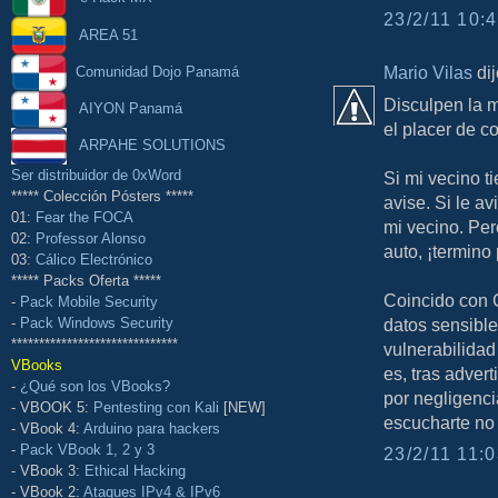
23/2/11 10:4
AREA 51
Mario Vilas
dij
Comunidad Dojo Panamá
Disculpen la m
AIYON Panamá
el placer de co
ARPAHE SOLUTIONS
Ser distribuidor de 0xWord
Si mi vecino ti
***** Colección Pósters *****
avise. Si le a
01:
Fear the FOCA
mi vecino. Per
02:
Professor Alonso
auto, ¡termino
03:
Cálico Electrónico
***** Packs Oferta *****
Coincido con G
-
Pack Mobile Security
-
Pack Windows Security
datos sensible
******************************
vulnerabilidad
VBooks
es, tras adver
-
¿Qué son los VBooks?
por negligenc
- VBOOK 5:
Pentesting con Kali
[NEW]
escucharte no
- VBook 4:
Arduino para hackers
-
Pack VBook 1, 2 y 3
23/2/11 11:0
- VBook 3:
Ethical Hacking
- VBook 2:
Ataques IPv4 & IPv6