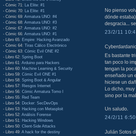
- Cómic 71:
La Elite: #1
No pienso volv
- Cómic 70:
La Elite: #1
dónde estaba),
- Cómic 69:
Armatura UNO: #4
- Cómic 68:
Armatura UNO: #3
desgracia... se
- Cómic 67:
Armatura UNO: #2
23/2/11 10:4
- Cómic 66:
Armatura UNO: #1
- Libro 65:
Empire: Hacking Avanzado
- Cómic 64:
Tiras Cálico Electrónico
Cyberdardanio 
- Cómic 63:
Cómic Evil ONE #2
Es bastante t
- Libro 62:
Spring Boot
tan poco lo i
- Libro 61:
Arduino para Hackers
tengan la poc
- Libro 60:
Machine Learning & Security
- Libro 59:
Cómic Evil ONE #1
enseñado un er
- Libro 58:
Spring Boot & Angular
hiciese un da
- Libro 57:
Riesgos Internet
Lo dicho, muy 
- Libro 56:
Cómic Armatura Tomo I
sino por la mal
- Libro 55:
Red Team
- Libro 54:
Docker: SecDevOps
Un saludo.
- Libro 53:
Hacking con Metasploit
- Libro 52:
Análisis Forense
24/2/11 6:50
- Libro 51:
Hacking Windows
- Libro 50:
Client-Side Attacks
Julián Sotos di
- Libro 49:
A hack for the destiny