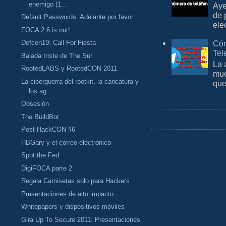
enemigo (1...
Aye
de 
Default Passwords: Adelante por favor
ele
FOCA 2.6 is out!
Defcon19: Call For Fiesta
Cóm
Tel
Balada triste de The Sur
La 
RootedLABS y RootedCON 2011
muc
La ciberguerra del rootkit, la caricatura y
que
los ag...
Obsesión
The BuildBot
Post HackCON #6
HBGary y el correo electrónico
Spot the Fed
DigiFOCA parte 2
Regala Camisetas solo para Hackers
Presentaciones de alto impacto
Whitepapers y dispositivos móviles
Gira Up To Secure 2011: Presentaciones