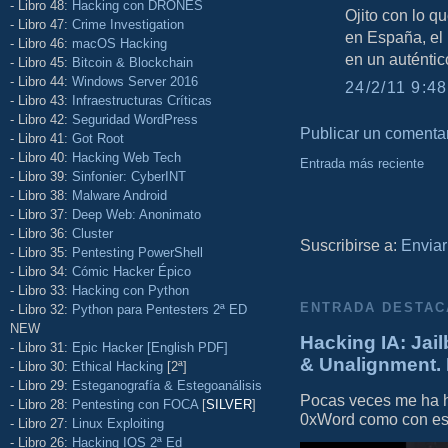
- Libro 48:
Hacking con DRONES
Ojito con lo q
- Libro 47:
Crime Investigation
en España, el
- Libro 46:
macOS Hacking
en un auténtico 
- Libro 45:
Bitcoin & Blockchain
- Libro 44:
Windows Server 2016
24/2/11 9:48
- Libro 43:
Infraestructuras Críticas
- Libro 42:
Seguridad WordPress
Publicar un comenta
- Libro 41:
Got Root
- Libro 40:
Hacking Web Tech
Entrada más reciente
- Libro 39:
Sinfonier: CyberINT
- Libro 38:
Malware Android
- Libro 37:
Deep Web: Anonimato
- Libro 36:
Cluster
Suscribirse a:
Enviar
- Libro 35:
Pentesting PowerShell
- Libro 34:
Cómic Hacker Épico
- Libro 33:
Hacking con Python
ENTRADA DESTAC
- Libro 32:
Python para Pentesters 2ª ED
NEW
Hacking IA: Jail
- Libro 31:
Epic Hacker [English PDF]
& Unalignment. 
- Libro 30:
Ethical Hacking
[2ª]
- Libro 29:
Esteganografía & Estegoanálisis
Pocas veces me ha he
- Libro 28:
Pentesting con FOCA
[
SILVER
]
0xWord como con este 
- Libro 27:
Linux Exploiting
- Libro 26:
Hacking IOS 2ª Ed