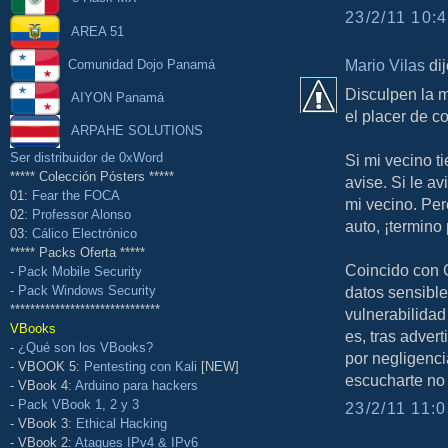
23/2/11 10:4
AREA 51
Mario Vilas
dij
Comunidad Dojo Panamá
Disculpen la m
AIYON Panamá
el placer de co
ARPAHE SOLUTIONS
Ser distribuidor de 0xWord
Si mi vecino ti
***** Colección Pósters *****
avise. Si le a
01:
Fear the FOCA
mi vecino. Per
02:
Professor Alonso
auto, ¡termino
03:
Cálico Electrónico
***** Packs Oferta *****
Coincido con G
-
Pack Mobile Security
-
Pack Windows Security
datos sensible
******************************
vulnerabilidad
VBooks
es, tras adver
-
¿Qué son los VBooks?
por negligenc
- VBOOK 5:
Pentesting con Kali
[NEW]
escucharte no
- VBook 4:
Arduino para hackers
-
Pack VBook 1, 2 y 3
23/2/11 11:0
- VBook 3:
Ethical Hacking
- VBook 2:
Ataques IPv4 & IPv6