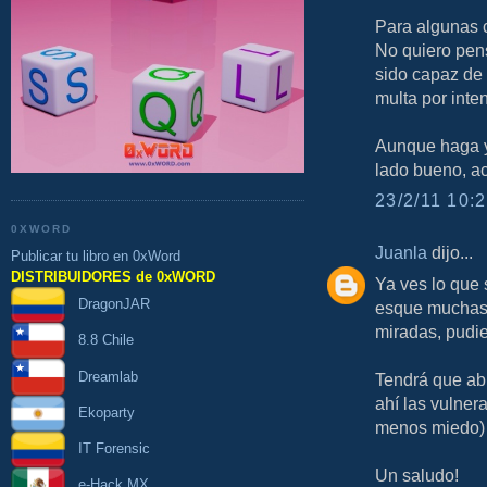
Para algunas 
No quiero pens
sido capaz de
multa por inte
Aunque haga ya
lado bueno, ac
23/2/11 10:2
0XWORD
Juanla
dijo...
Publicar tu libro en 0xWord
DISTRIBUIDORES de 0xWORD
Ya ves lo que 
DragonJAR
esque muchas 
miradas, pudie
8.8 Chile
Dreamlab
Tendrá que ab
ahí las vulner
Ekoparty
menos miedo)
IT Forensic
Un saludo!
e-Hack MX