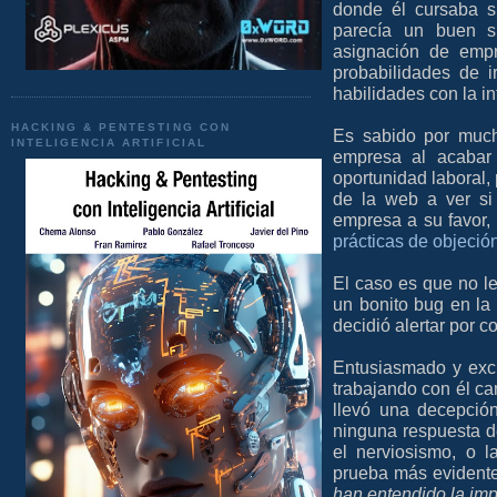
donde él cursaba su
parecía un buen si
asignación de empr
probabilidades de 
habilidades con la in
HACKING & PENTESTING CON
Es sabido por much
INTELIGENCIA ARTIFICIAL
empresa al acabar 
oportunidad laboral, 
de la web a ver si
empresa a su favor,
prácticas de objeció
El caso es que no le
un bonito bug en la
decidió alertar por c
Entusiasmado y exc
trabajando con él ca
llevó una decepció
ninguna respuesta d
el nerviosismo, o l
prueba más evident
han entendido la imp