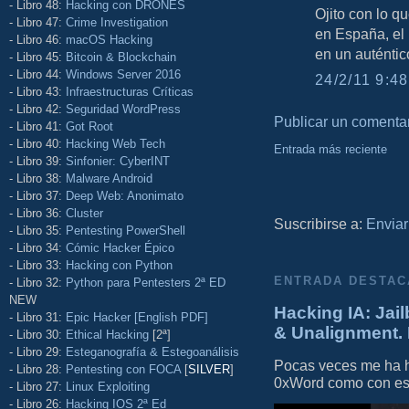
- Libro 48:
Hacking con DRONES
Ojito con lo q
- Libro 47:
Crime Investigation
en España, el
- Libro 46:
macOS Hacking
en un auténtico 
- Libro 45:
Bitcoin & Blockchain
- Libro 44:
Windows Server 2016
24/2/11 9:48
- Libro 43:
Infraestructuras Críticas
- Libro 42:
Seguridad WordPress
Publicar un comenta
- Libro 41:
Got Root
- Libro 40:
Hacking Web Tech
Entrada más reciente
- Libro 39:
Sinfonier: CyberINT
- Libro 38:
Malware Android
- Libro 37:
Deep Web: Anonimato
- Libro 36:
Cluster
Suscribirse a:
Enviar
- Libro 35:
Pentesting PowerShell
- Libro 34:
Cómic Hacker Épico
- Libro 33:
Hacking con Python
ENTRADA DESTAC
- Libro 32:
Python para Pentesters 2ª ED
NEW
Hacking IA: Jail
- Libro 31:
Epic Hacker [English PDF]
& Unalignment. 
- Libro 30:
Ethical Hacking
[2ª]
- Libro 29:
Esteganografía & Estegoanálisis
Pocas veces me ha he
- Libro 28:
Pentesting con FOCA
[
SILVER
]
0xWord como con este 
- Libro 27:
Linux Exploiting
- Libro 26:
Hacking IOS 2ª Ed