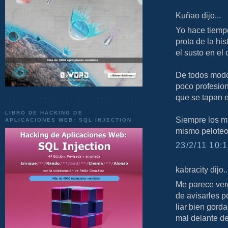
Kuñao dijo...
Yo hace tiempo
prota de la hi
el susto en el 
De todos modos
poco profesion
que se tapan e
LIBRO DE HACKING DE
Siempre los mi
APLICACIONES WEB: SQL INJECTION
mismo peloteo,
23/2/11 10:1
kabracity dijo..
Me parece ver
de avisarles p
liar bien gord
mal delante de