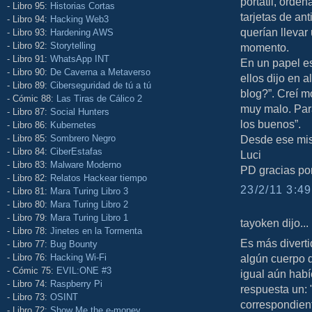
portátil, orden
- Libro 95:
Historias Cortas
tarjetas de an
- Libro 94:
Hacking Web3
querían llevar
- Libro 93:
Hardening AWS
- Libro 92:
Storytelling
momento.
- Libro 91:
WhatsApp INT
En un papel es
- Libro 90:
De Caverna a Metaverso
ellos dijo en 
- Libro 89:
Ciberseguridad de tú a tú
blog?”. Creí m
- Cómic 88:
Las Tiras de Cálico 2
muy malo. Para
- Libro 87:
Social Hunters
los buenos”.
- Libro 86:
Kubernetes
- Libro 85:
Sombrero Negro
Desde ese mism
- Libro 84:
CiberEstafas
Luci
- Libro 83:
Malware Moderno
PD gracias por 
- Libro 82:
Relatos Hackear tiempo
23/2/11 3:49
- Libro 81:
Mara Turing Libro 3
- Libro 80:
Mara Turing Libro 2
- Libro 79:
Mara Turing Libro 1
tayoken dijo...
- Libro 78:
Jinetes en la Tormenta
Es más divert
- Libro 77:
Bug Bounty
- Libro 76:
Hacking Wi-Fi
algún cuerpo 
- Cómic 75:
EVIL:ONE #3
igual aún hab
- Libro 74:
Raspberry Pi
respuesta un:
- Libro 73:
OSINT
correspondient
- Libro 72:
Show Me the e-money