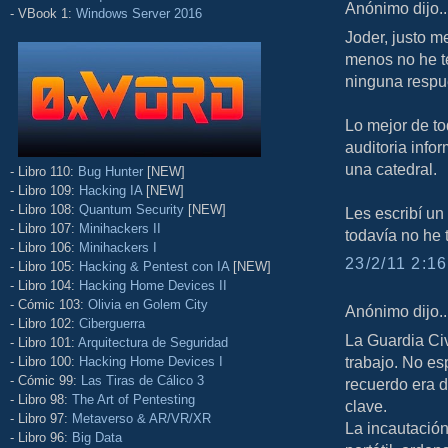
Anónimo dijo..
- VBook 1:
Windows Server 2016
Joder, justo m
menos no he t
ninguna respu
Lo mejor de to
auditoria infor
una catedral.
- Libro 110:
Bug Hunter
[NEW]
- Libro 109:
Hacking IA
[NEW]
- Libro 108:
Quantum Security
[NEW]
Les escribí un 
- Libro 107:
Minihackers II
todavía no he 
- Libro 106:
Minihackers I
23/2/11 2:16
- Libro 105:
Hacking & Pentest con IA
[NEW]
- Libro 104:
Hacking Home Devices II
- Cómic 103:
Olivia en Golem City
Anónimo dijo..
- Libro 102:
Ciberguerra
La Guardia Civ
- Libro 101:
Arquitectura de Seguridad
trabajo. No es
- Libro 100:
Hacking Home Devices I
- Cómic 99:
Las Tiras de Cálico 3
recuerdo era d
- Libro 98:
The Art of Pentesting
clave.
- Libro 97:
Metaverso & AR/VR/XR
La incautación
- Libro 96:
Big Data