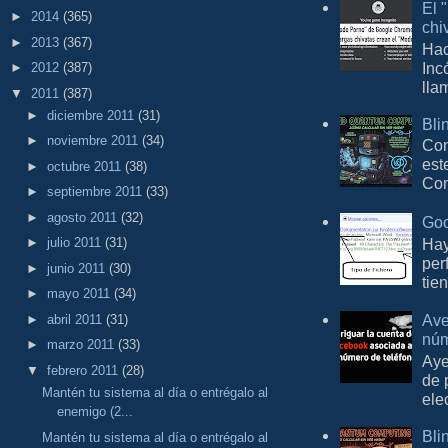
El 
►
2014
(365)
chi
►
2013
(367)
Hac
Inc
►
2012
(387)
lla
▼
2011
(387)
►
diciembre 2011
(31)
Bli
►
noviembre 2011
(34)
Con
est
►
octubre 2011
(38)
Com
►
septiembre 2011
(33)
►
agosto 2011
(32)
Goo
Hay
►
julio 2011
(31)
per
►
junio 2011
(30)
tie
►
mayo 2011
(34)
Ave
►
abril 2011
(31)
núm
►
marzo 2011
(33)
Aye
▼
febrero 2011
(28)
de 
Mantén tu sistema al día o entrégalo al
ele
enemigo (2...
Bli
Mantén tu sistema al día o entrégalo al