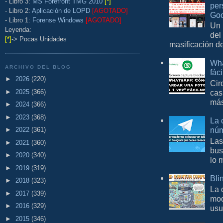
- Libro 3:
MS Forefront TMG 2010
[*]
per
- Libro 2:
Aplicación de LOPD
[AGOTADO]
Goo
- Libro 1:
Forense Windows
[AGOTADO]
Un 
Leyenda:
del
[*]
-> Pocas Unidades
masificación d
Wha
ARCHIVO DEL BLOG
fác
►
2026
(220)
Cir
►
2025
(366)
cas
más
►
2024
(366)
►
2023
(368)
La 
núm
►
2022
(361)
Las
►
2021
(360)
bus
►
2020
(340)
lo 
►
2019
(319)
Bli
►
2018
(323)
La 
►
2017
(339)
mod
►
2016
(329)
usu
►
2015
(346)