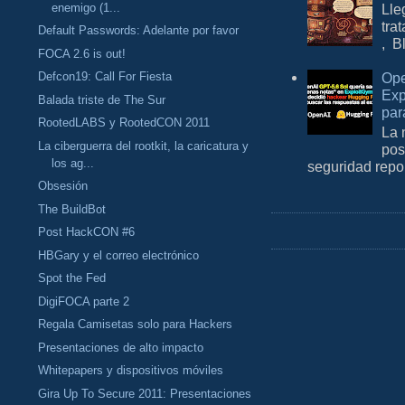
Lle
enemigo (1...
tra
Default Passwords: Adelante por favor
, B
FOCA 2.6 is out!
Defcon19: Call For Fiesta
Ope
Exp
Balada triste de The Sur
par
RootedLABS y RootedCON 2011
La 
La ciberguerra del rootkit, la caricatura y
pos
los ag...
seguridad repo
Obsesión
The BuildBot
Post HackCON #6
HBGary y el correo electrónico
Spot the Fed
DigiFOCA parte 2
Regala Camisetas solo para Hackers
Presentaciones de alto impacto
Whitepapers y dispositivos móviles
Gira Up To Secure 2011: Presentaciones