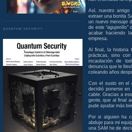
Así, nuestro amigo
extraer una bonita S
un nuevo mensaje de
de este
“agujerillo”
d
QUANTUM SECURITY
acabar haciendo la
empresa.
Al final, la histori
prácticas, sino co
incautación de to
denuncia que le llev
coleando años despu
Con el susto en el 
decidió ponerse en 
cable. Gracias a eso
gente, que al final 
pude ayudar más bie
Por si alguien ha c
abduje para mi equi
una SAM he de decir