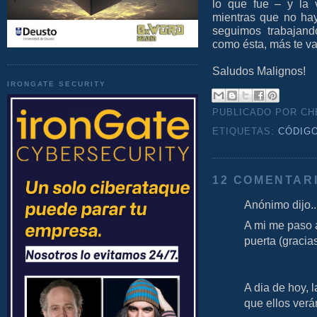
lo que fue – y la 
mientras que no ha
seguimos trabajand
como ésta, más te va
Saludos Malignos!
IRONGATE SECURITY
PUBLICADO POR C
ETIQUETAS:
CÓDIG
12 COMENTAR
Anónimo dijo..
A mi me paso 
puerta (gracias
A dia de hoy, l
que ellos verá