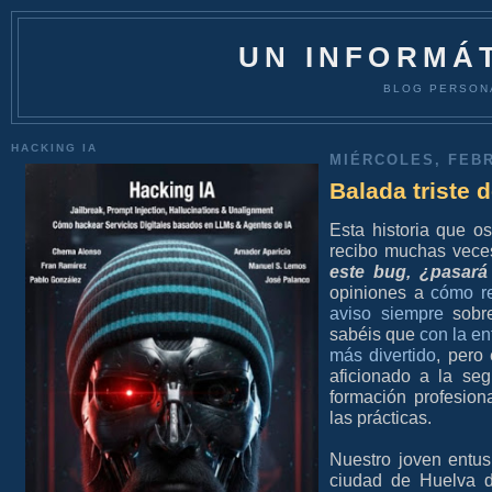
UN INFORMÁT
BLOG PERSON
HACKING IA
MIÉRCOLES, FEBR
Balada triste 
Esta historia que o
recibo muchas vece
este bug, ¿pasará 
opiniones a
cómo r
aviso siempre
sobre
sabéis que
con la e
más divertido
, pero
aficionado a la seg
formación profesio
las prácticas.
Nuestro joven entu
ciudad de Huelva d