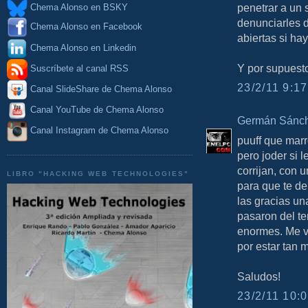
penetrar a un 
Chema Alonso en BSKY
denunciarles d
Chema Alonso en Facebook
abiertas si ha
Chema Alonso en Linkedin
Y por supuesto
Suscríbete al canal RSS
23/2/11 9:17
Canal SlideShare de Chema Alonso
Canal YouTube de Chema Alonso
Germán Sánch
Canal Instagram de Chema Alonso
puuff que mar
pero joder si 
corrijan, con 
LIBRO "HACKING WEB TECHNOLOGIES"
para que te d
las gracias u
pasaron del t
enormes. Me ve
por estar tan 
Saludos!
23/2/11 10:0