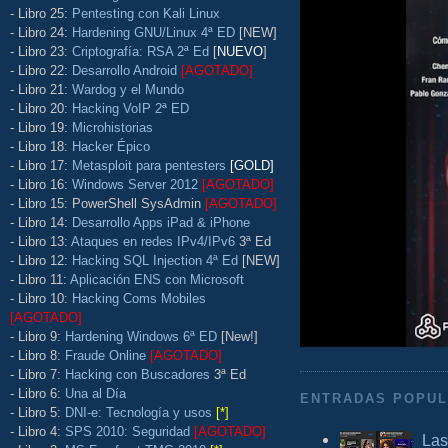
- Libro 25:
Pentesting con Kali Linux
- Libro 24:
Hardening GNU/Linux 4ª ED
[NEW]
- Libro 23:
Criptografía: RSA 2ª Ed
[
NUEVO
]
- Libro 22:
Desarrollo Android
[AGOTADO]
- Libro 21:
Wardog y el Mundo
- Libro 20:
Hacking VoIP 2ª ED
- Libro 19:
Microhistorias
- Libro 18:
Hacker Épico
- Libro 17:
Metasploit para pentesters
[GOLD]
- Libro 16:
Windows Server 2012
[AGOTADO]
- Libro 15: PowerShell SysAdmin
[AGOTADO]
- Libro 14:
Desarrollo Apps iPad & iPhone
- Libro 13:
Ataques en redes IPv4/IPv6
3ª Ed
- Libro 12:
Hacking SQL Injection 4ª Ed
[NEW]
- Libro 11:
Aplicación ENS con Microsoft
- Libro 10:
Hacking Coms Mobiles
[AGOTADO]
- Libro 9:
Hardening Windows 6ª ED
[New!]
- Libro 8:
Fraude Online
[AGOTADO]
- Libro 7:
Hacking con Buscadores
3ª Ed
- Libro 6:
Una al Día
ENTRADAS POPU
- Libro 5:
DNI-e: Tecnología y usos
[*]
- Libro 4:
SPS 2010: Seguridad
[AGOTADO]
Las