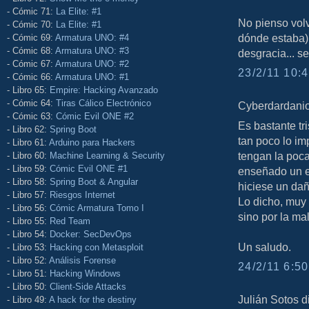
- Cómic 71:
La Elite: #1
No pienso volv
- Cómic 70:
La Elite: #1
dónde estaba),
- Cómic 69:
Armatura UNO: #4
- Cómic 68:
Armatura UNO: #3
desgracia... se
- Cómic 67:
Armatura UNO: #2
23/2/11 10:4
- Cómic 66:
Armatura UNO: #1
- Libro 65:
Empire: Hacking Avanzado
- Cómic 64:
Tiras Cálico Electrónico
Cyberdardanio 
- Cómic 63:
Cómic Evil ONE #2
Es bastante t
- Libro 62:
Spring Boot
tan poco lo i
- Libro 61:
Arduino para Hackers
tengan la poc
- Libro 60:
Machine Learning & Security
- Libro 59:
Cómic Evil ONE #1
enseñado un er
- Libro 58:
Spring Boot & Angular
hiciese un da
- Libro 57:
Riesgos Internet
Lo dicho, muy 
- Libro 56:
Cómic Armatura Tomo I
sino por la mal
- Libro 55:
Red Team
- Libro 54:
Docker: SecDevOps
Un saludo.
- Libro 53:
Hacking con Metasploit
- Libro 52:
Análisis Forense
24/2/11 6:50
- Libro 51:
Hacking Windows
- Libro 50:
Client-Side Attacks
Julián Sotos di
- Libro 49:
A hack for the destiny