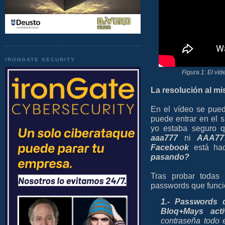
IRONGATE SECURITY
Figura 1: El ví
La resolución al m
En el vídeo se pue
puede entrar en el
yo estaba seguro 
aaa777
ni
AAA77
Facebook
está ha
pasando?
Tras probar todas
passwords que funci
1.- Passwords 
Bloq+Mays acti
contraseña todo 