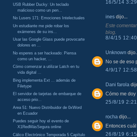
16/5/14 3:29
USB Rubber Ducky: Un teclado
malicioso como un pen...
ines
dijo...
No Lusers 171: Emociones Intelectuales
Este comentari
Un estudiante me pide robar los
exámenes de su ins...
blog.
8/4/15 12:40
Usar las Google Glass puede provocarte
dolores en ...
Unknown
dijo.
No esperes a ser hackeado: Piensa
como un hacker, ...
No se de eso 
Cómo comenzar a utilizar Latch en tu
4/9/17 12:58
vida digital ...
Bing implementa Ext ... además de
Dani farola
dijo
Filetype
Cómo me doy c
El servidor de tarjetas de embarque de
acceso prio...
25/8/19 2:21
Area 51: Nuevo Distribuidor de 0xWord
en Ecuador
rocha
dijo...
Puedes seguir hoy el evento de
Entonces cuál
X1RedMásSegura online
26/8/19 6:15
Cálico Electrónico Temporada 5 Capítulo