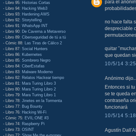
para el anóni
- Libro 95:
Historias Cortas
probabilidades
- Libro 94:
Hacking Web3
- Libro 93:
Hardening AWS
- Libro 92:
Storytelling
no hace falta 
- Libro 91:
WhatsApp INT
despreciable 
- Libro 90:
De Caverna a Metaverso
permutaciones
- Libro 89:
Ciberseguridad de tú a tú
- Cómic 88:
Las Tiras de Cálico 2
quitar "mucha
- Libro 87:
Social Hunters
- Libro 86:
Kubernetes
que quedan si
- Libro 85:
Sombrero Negro
10/5/14 3:25
- Libro 84:
CiberEstafas
- Libro 83:
Malware Moderno
- Libro 82:
Relatos Hackear tiempo
Anónimo dijo..
- Libro 81:
Mara Turing Libro 3
Entonces si t
- Libro 80:
Mara Turing Libro 2
se te queda en
- Libro 79:
Mara Turing Libro 1
contraseña or
- Libro 78:
Jinetes en la Tormenta
- Libro 77:
Bug Bounty
funcionará
- Libro 76:
Hacking Wi-Fi
10/5/14 5:18
- Cómic 75:
EVIL:ONE #3
- Libro 74:
Raspberry Pi
- Libro 73:
OSINT
Agustín Dall'Al
- Libro 72:
Show Me the e-money