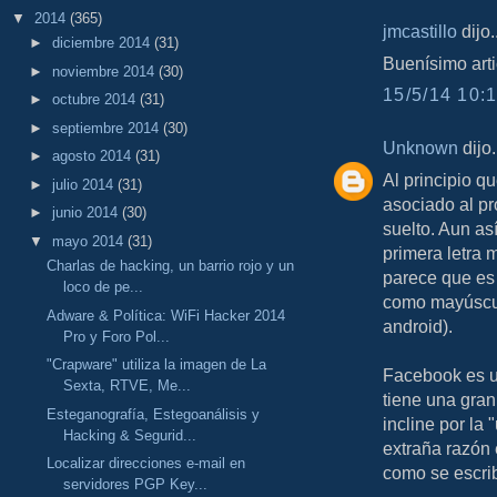
▼
2014
(365)
jmcastillo
dijo..
►
diciembre 2014
(31)
Buenísimo articu
►
noviembre 2014
(30)
15/5/14 10:1
►
octubre 2014
(31)
►
septiembre 2014
(30)
Unknown
dijo.
►
agosto 2014
(31)
Al principio q
►
julio 2014
(31)
asociado al p
►
junio 2014
(30)
suelto. Aun as
▼
mayo 2014
(31)
primera letra
Charlas de hacking, un barrio rojo y un
parece que es 
loco de pe...
como mayúscul
Adware & Política: WiFi Hacker 2014
android).
Pro y Foro Pol...
"Crapware" utiliza la imagen de La
Facebook es u
Sexta, RTVE, Me...
tiene una gran
Esteganografía, Estegoanálisis y
incline por la
Hacking & Segurid...
extraña razón 
Localizar direcciones e-mail en
como se escri
servidores PGP Key...