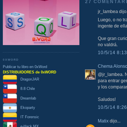
27 COMENTAR
jr_lambea dijo.
Luego, o no tr
ingente de ell
Que gran curi
no valdrá.
10/5/14 8:13
0XWORD
Chema Alons
Publicar tu libro en 0xWord
DISTRIBUIDORES de 0xWORD
@jr_lambea. N
DragonJAR
para entrar ge
y los comparan
8.8 Chile
Dreamlab
Saludos!
10/5/14 8:26
Ekoparty
IT Forensic
Matix
dijo...
e-Hack MX