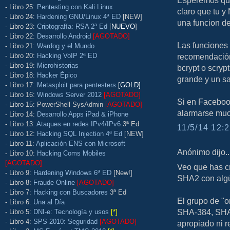
Esperemos que
- Libro 25:
Pentesting con Kali Linux
claro que tu y
- Libro 24:
Hardening GNU/Linux 4ª ED
[NEW]
una funcion d
- Libro 23:
Criptografía: RSA 2ª Ed
[
NUEVO
]
- Libro 22:
Desarrollo Android
[AGOTADO]
Las funciones 
- Libro 21:
Wardog y el Mundo
- Libro 20:
Hacking VoIP 2ª ED
recomendación
- Libro 19:
Microhistorias
bcrypt o scryp
- Libro 18:
Hacker Épico
grande y un sa
- Libro 17:
Metasploit para pentesters
[GOLD]
- Libro 16:
Windows Server 2012
[AGOTADO]
Si en Faceboo
- Libro 15: PowerShell SysAdmin
[AGOTADO]
alarmarse mu
- Libro 14:
Desarrollo Apps iPad & iPhone
- Libro 13:
Ataques en redes IPv4/IPv6
3ª Ed
11/5/14 12:2
- Libro 12:
Hacking SQL Injection 4ª Ed
[NEW]
- Libro 11:
Aplicación ENS con Microsoft
Anónimo dijo..
- Libro 10:
Hacking Coms Mobiles
[AGOTADO]
Veo que has c
- Libro 9:
Hardening Windows 6ª ED
[New!]
SHA2 con alg
- Libro 8:
Fraude Online
[AGOTADO]
- Libro 7:
Hacking con Buscadores
3ª Ed
El grupo de "
- Libro 6:
Una al Día
SHA-384, SHA
- Libro 5:
DNI-e: Tecnología y usos
[*]
- Libro 4:
SPS 2010: Seguridad
[AGOTADO]
apropiado ni 