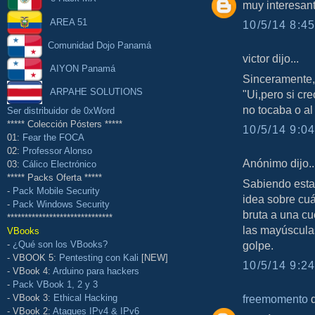
muy interesant
AREA 51
10/5/14 8:45
Comunidad Dojo Panamá
victor dijo...
AIYON Panamá
Sinceramente,
ARPAHE SOLUTIONS
"Ui,pero si c
no tocaba o al 
Ser distribuidor de 0xWord
***** Colección Pósters *****
10/5/14 9:04
01:
Fear the FOCA
02:
Professor Alonso
Anónimo dijo..
03:
Cálico Electrónico
***** Packs Oferta *****
Sabiendo esta
-
Pack Mobile Security
idea sobre cuá
-
Pack Windows Security
bruta a una cu
******************************
las mayúscula
VBooks
-
¿Qué son los VBooks?
golpe.
- VBOOK 5:
Pentesting con Kali
[NEW]
10/5/14 9:24
- VBook 4:
Arduino para hackers
-
Pack VBook 1, 2 y 3
freemomento
d
- VBook 3:
Ethical Hacking
- VBook 2:
Ataques IPv4 & IPv6