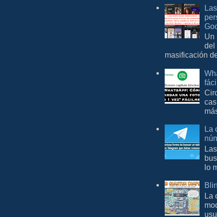
Las
per
Goo
Un 
del
masificación d
Wha
fác
Cir
cas
más
La 
núm
Las
bus
lo 
Bli
La 
mod
usu