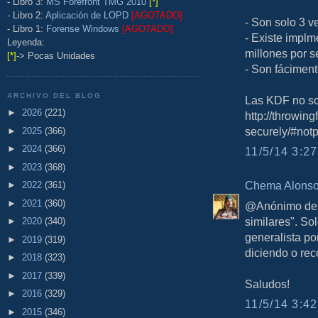
- Libro 3:
MS Forefront TMG 2010
[*]
- Libro 2:
Aplicación de LOPD
[AGOTADO]
- Son solo 3 
- Libro 1:
Forense Windows
[AGOTADO]
- Existe impl
Leyenda:
millones por 
[*]
-> Pocas Unidades
- Son fáciment
ARCHIVO DEL BLOG
Las KDF no so
►
2026
(221)
http://throwin
securely/#no
►
2025
(366)
►
2024
(366)
11/5/14 3:27
►
2023
(368)
Chema Alons
►
2022
(361)
►
2021
(360)
@Anónimo de K
similares". S
►
2020
(340)
generalista po
►
2019
(319)
diciendo o re
►
2018
(323)
►
2017
(339)
Saludos!
►
2016
(329)
11/5/14 3:42
►
2015
(346)