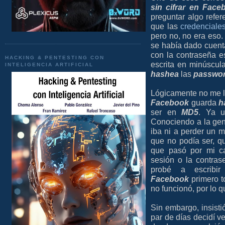
sin cifrar en Face
preguntar algo refer
que las
credenciales
pero no, no era eso
se había dado cuent
con la contraseña e
HACKING & PENTESTING CON
escrita en minúscul
INTELIGENCIA ARTIFICIAL
hashea
las
passwo
Lógicamente no me lo
Facebook
guarda
h
ser en
MD5
. Ya 
Conociendo a la gen
iba ni a perder un 
que no podía ser, q
que pasó por mi c
sesión o la contras
probé a escribi
Facebook
primero t
no funcionó, por lo 
Sin embargo, insist
par de días decidí v