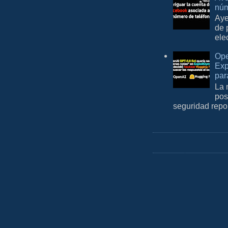
núm
Aye
de 
ele
Ope
Exp
par
La 
pos
seguridad repo