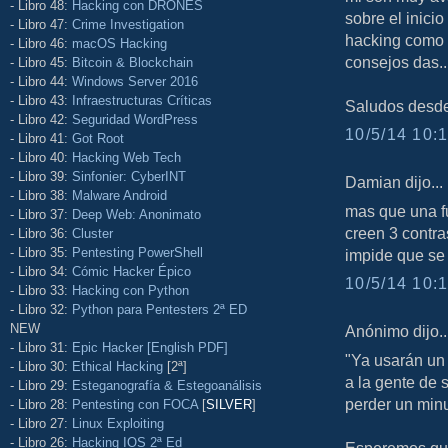
- Libro 48:
Hacking con DRONES
sobre el inicio
- Libro 47:
Crime Investigation
hacking como s
- Libro 46:
macOS Hacking
consejos das...
- Libro 45:
Bitcoin & Blockchain
- Libro 44:
Windows Server 2016
- Libro 43:
Infraestructuras Críticas
Saludos desd
- Libro 42:
Seguridad WordPress
10/5/14 10:1
- Libro 41:
Got Root
- Libro 40:
Hacking Web Tech
- Libro 39:
Sinfonier: CyberINT
Damian dijo...
- Libro 38:
Malware Android
mas que una f
- Libro 37:
Deep Web: Anonimato
creen 3 contra
- Libro 36:
Cluster
- Libro 35:
Pentesting PowerShell
impide que se 
- Libro 34:
Cómic Hacker Épico
10/5/14 10:1
- Libro 33:
Hacking con Python
- Libro 32:
Python para Pentesters 2ª ED
NEW
Anónimo dijo..
- Libro 31:
Epic Hacker [English PDF]
"Ya usarán u
- Libro 30:
Ethical Hacking
[2ª]
a la gente de 
- Libro 29:
Esteganografía & Estegoanálisis
perder un minu
- Libro 28:
Pentesting con FOCA
[
SILVER
]
- Libro 27:
Linux Exploiting
- Libro 26:
Hacking IOS 2ª Ed