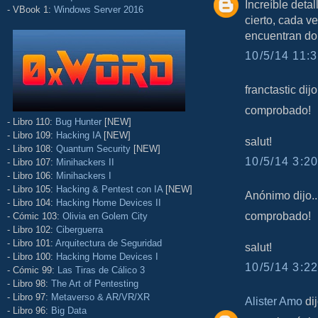
Increíble deta
- VBook 1:
Windows Server 2016
cierto, cada v
encuentran do
10/5/14 11:3
franctastic dijo.
comprobado!
- Libro 110:
Bug Hunter
[NEW]
- Libro 109:
Hacking IA
[NEW]
salut!
- Libro 108:
Quantum Security
[NEW]
10/5/14 3:20
- Libro 107:
Minihackers II
- Libro 106:
Minihackers I
- Libro 105:
Hacking & Pentest con IA
[NEW]
Anónimo dijo..
- Libro 104:
Hacking Home Devices II
comprobado!
- Cómic 103:
Olivia en Golem City
- Libro 102:
Ciberguerra
- Libro 101:
Arquitectura de Seguridad
salut!
- Libro 100:
Hacking Home Devices I
10/5/14 3:22
- Cómic 99:
Las Tiras de Cálico 3
- Libro 98:
The Art of Pentesting
- Libro 97:
Metaverso & AR/VR/XR
Alister Amo
dij
- Libro 96:
Big Data