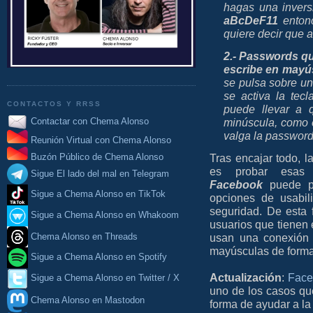
hagas una inversi
aBcDeF11
enton
quiere decir que 
2.- Passwords qu
escribe en mayú
se pulsa sobre un
se activa la tec
CONTACTOS Y RRSS
puede llevar a 
Contactar con Chema Alonso
minúscula, como 
valga la passwor
Reunión Virtual con Chema Alonso
Tras encajar todo, 
Buzón Público de Chema Alonso
es probar esas 
Sigue El lado del mal en Telegram
Facebook
puede pa
Sigue a Chema Alonso en TikTok
opciones de usabil
seguridad. De esta
Sigue a Chema Alonso en Whakoom
usuarios que tienen
Chema Alonso en Threads
usan una conexión 
mayúsculas de forma
Sigue a Chema Alonso en Spotify
Actualización
:
Face
Sigue a Chema Alonso en Twitter / X
uno de los casos qu
Chema Alonso en Mastodon
forma de ayudar a la