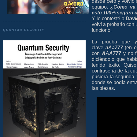
desde cero y volvió 
equipo.
¿Cómo va a
esto 100% seguro 
Y le contesté a
Dav
volví a probarlo con
funcionó.
QUANTUM SECURITY
La prueba que y
clave
aAa777
(en el
con
AAA777
y no f
diciéndolo que habí
tenido éxito. Quis
contraseña de la cu
pusiera la segunda
donde se podía entrar
las piezas.