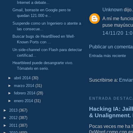
Internet a debate...
Unknown
dijo.
Gmail, borraste en Google pero te
quedan 121.000 e...
A mí me funcio
Suspende como un Ingeniero o atente a
puse mayúscul
las consecue...
14/11/20 1:0
Buscar bugs de HeartBleed en Well-
Known Ports con ...
Publicar un comenta
Un side-channel con Flash para detectar
certificad...
Entrada más reciente
Heartbleed puede desangrarte vivo.
Tómatelo en serio.
►
abril 2014
(30)
Suscribirse a:
Enviar
►
marzo 2014
(31)
►
febrero 2014
(28)
ENTRADA DESTAC
►
enero 2014
(31)
Hacking IA: Jail
►
2013
(367)
& Unalignment. 
►
2012
(387)
►
2011
(387)
Pocas veces me ha he
0xWord como con este 
►
2010
(400)