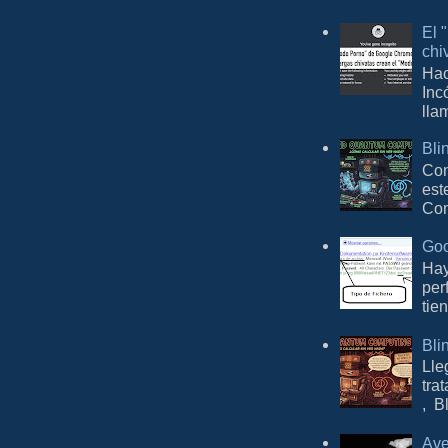
El 
chi
Hac
Inc
lla
Bli
Con
est
Com
Goo
Hay
per
tie
Bli
Lle
tra
, B
Ave