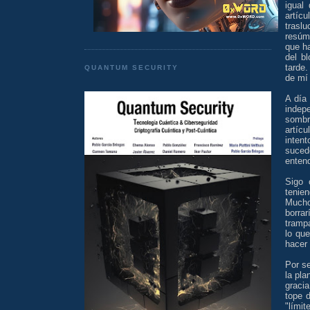
igual
artíc
trasl
resúm
que h
del b
tarde
QUANTUM SECURITY
de mí 
A día
indep
sombr
artíc
intent
suced
entend
Sigo 
tenie
Mucho
borra
trampa
lo que
hacer
Por se
la pla
gracia
tope d
"límit