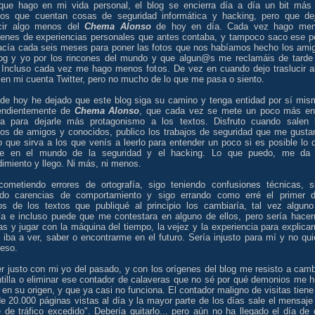
 que hago en mi vida personal, el blog se encierra día a día un bit más
ulos que cuentan cosas de seguridad informática y hacking, pero que de
ucir algo menos del
Chema Alonso
de hoy en día. Cada vez hago me
enes de experiencias personales que antes contaba, y tampoco saco ese p
acía cada seis meses para poner las fotos que nos habíamos hecho los ami
log y yo por los rincones del mundo y que algun@s me reclamáis de tarde
. Incluso cada vez me hago menos fotos. De vez en cuando dejo traslucir a
en mi cuenta Twitter, pero no mucho de lo que me pasa o siento.
 de hoy he dejado que este blog siga su camino y tenga entidad por sí mis
endientemente de
Chema Alonso
, que cada vez se mete un poco más en
a para dejarle más protagonismo a los textos. Disfruto cuando salen 
ulos de amigos y conocidos, publico los trabajos de seguridad que me gusta
o que sirva a los que venís a leerlo para entender un poco si es posible lo 
e en el mundo de la seguridad y el hacking. Lo que puedo, me da
imiento y llego. Ni más, ni menos.
cometiendo errores de ortografía, sigo teniendo confusiones técnicas, s
ndo carencias de comportamiento y sigo errando como erré el primer d
s de los textos que publiqué al principio los cambiaría, tal vez alguno
ría e incluso puede que me contestara en alguno de ellos, pero sería hace
s y jugar con la máquina del tiempo, la vejez y la experiencia para explica
 iba a ver, saber o encontrarme en el futuro. Sería injusto para mí y no qui
 eso.
r justo con mi yo del pasado, y con los orígenes del blog me resisto a camb
ntilla o eliminar ese contador de calaveras que no sé por qué demonios me h
 en su origen, y que ya casi no funciona. El contador maligno de visitas tiene
e 20.000 páginas vistas al día y la mayor parte de los días sale el mensaje
e de tráfico excedido". Debería quitarlo... pero aún no ha llegado el día de 