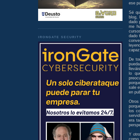
ese pa
Sé qu
blog,
dado 
me hu
curso
dado 
IRONGATE SECURITY
conve
leyen
capaz
De to
pueda
llevá
lo qu
preoc
porqu
sale e
en pub
Otros 
porqu
los c
servid
era t
perspe
Y otr
como 