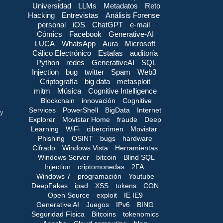
Universidad
LLMs
Metadatos
Reto
Hacking
Entrevistas
Análisis Forense
personal
iOS
ChatGPT
e-mail
Cómics
Facebook
Generative-AI
LUCA
WhatsApp
Aura
Microsoft
Cálico Electrónico
Estafas
auditoría
Python
redes
GenerativeAI
SQL
Injection
bug
twitter
Spam
Web3
Criptografía
big data
metasploit
mitm
Música
Cognitive Intelligence
Blockchain
innovación
Cognitive
Services
PowerShell
BigData
Internet
.y
Explorer
Movistar Home
fraude
Deep
Learning
WiFi
cibercrimen
Movistar
Phishing
OSINT
bugs
hardware
Cifrado
Windows Vista
Herramientas
Windows Server
bitcoin
Blind SQL
Injection
criptomonedas
2FA
Windows 7
programación
Youtube
DeepFakes
ipad
XSS
tokens
CON
Open Source
exploit
IE IE9
Generative AI
Juegos
IPv6
BING
Seguridad Física
Bitcoins
tokenomics