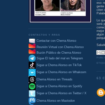
eso n
gente
citen
Palab
Lo qu
será 
corre
mejor
algún
CONTACTOS Y RRSS
porqué
Contactar con Chema Alonso
Salud
Reunión Virtual con Chema Alonso
Buzón Público de Chema Alonso
PUBL
Sigue El lado del mal en Telegram
ETIQ
Sigue a Chema Alonso en TikTok
Sigue a Chema Alonso en Whakoom
63 
Chema Alonso en Threads
Sigue a Chema Alonso en Spotify
Sigue a Chema Alonso en Twitter / X
Chema Alonso en Mastodon