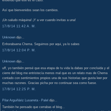
entiendo que ese es el caso.
Así que bienvenidos sean los cambios.
¡Un saludo máquina! ¡Y a ver cuando invitas a una!
17/8/14 11:42 A. M.
Unknown
dijo...
Enhorabuena Chema. Seguimos por aqui, ya lo sabes
17/8/14 12:04 P. M.
Unknown
dijo...
uff, yo también pensé que esa etapa de tu vida la dabas por concluida y el
cierre del blog me entristecía menos mal que es un relato mas de Chema
contado con sentimientos propios una de sus historias que gusta leer por
muchas razones. Gracias picha por no continuar sea como fuese.
17/8/14 12:25 P. M.
Pilar Arguiñáriz Lusarreta - Palel
dijo...
También he pensado que cerrabas el blog...