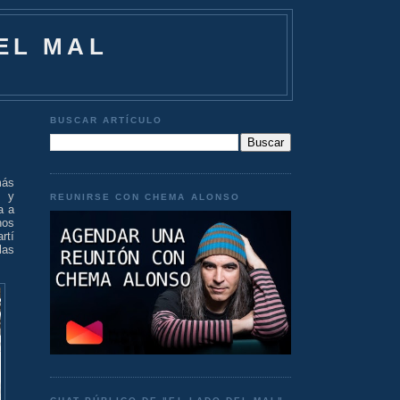
EL MAL
BUSCAR ARTÍCULO
más
s y
REUNIRSE CON CHEMA ALONSO
a a
hos
rtí
las