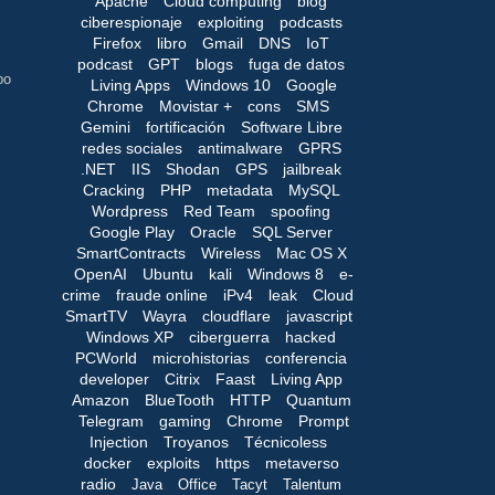
Apache
Cloud computing
blog
ciberespionaje
exploiting
podcasts
Firefox
libro
Gmail
DNS
IoT
podcast
GPT
blogs
fuga de datos
po
Living Apps
Windows 10
Google
Chrome
Movistar +
cons
SMS
Gemini
fortificación
Software Libre
redes sociales
antimalware
GPRS
.NET
IIS
Shodan
GPS
jailbreak
Cracking
PHP
metadata
MySQL
Wordpress
Red Team
spoofing
Google Play
Oracle
SQL Server
SmartContracts
Wireless
Mac OS X
OpenAI
Ubuntu
kali
Windows 8
e-
crime
fraude online
iPv4
leak
Cloud
SmartTV
Wayra
cloudflare
javascript
Windows XP
ciberguerra
hacked
PCWorld
microhistorias
conferencia
developer
Citrix
Faast
Living App
Amazon
BlueTooth
HTTP
Quantum
Telegram
gaming
Chrome
Prompt
Injection
Troyanos
Técnicoless
docker
exploits
https
metaverso
radio
Java
Office
Tacyt
Talentum