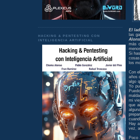
El la
las g
HACKING & PENTESTING CON
Alon
INTELIGENCIA ARTIFICIAL
más q
menos
Si has
cosas 
los m
Con e
años 
algo 
Yo pu
Puedo
malda
mi vi
que a
algun
prepa
cuand
Hay a
vez, 
Poco 