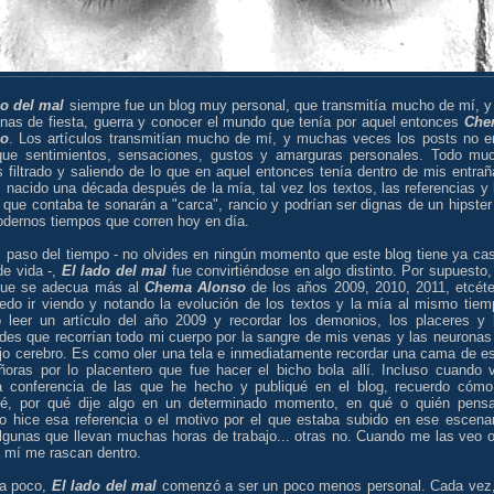
do del mal
siempre fue un blog muy personal, que transmitía mucho de mí, y
anas de fiesta, guerra y conocer el mundo que tenía por aquel entonces
Che
so
. Los artículos transmitían mucho de mí, y muchas veces los posts no e
ue sentimientos, sensaciones, gustos y amarguras personales. Todo mu
 filtrado y saliendo de lo que en aquel entonces tenía dentro de mis entrañ
 nacido una década después de la mía, tal vez los textos, las referencias y 
que contaba te sonarán a "carca", rancio y podrían ser dignas de un hipster
odernos tiempos que corren hoy en día.
l paso del tiempo - no olvides en ningún momento que este blog tiene ya cas
de vida -,
El lado del mal
fue convirtiéndose en algo distinto. Por supuesto,
que se adecua más al
Chema Alonso
de los años 2009, 2010, 2011, etcéte
edo ir viendo y notando la evolución de los textos y la mía al mismo tiem
 leer un artículo del año 2009 y recordar los demonios, los placeres y 
des que recorrían todo mi cuerpo por la sangre de mis venas y las neuronas
ejo cerebro. Es como oler una tela e inmediatamente recordar una cama de e
ñoras por lo placentero que fue hacer el bicho bola allí. Incluso cuando 
a conferencia de las que he hecho y publiqué en el blog, recuerdo cómo
ré, por qué dije algo en un determinado momento, en qué o quién pens
o hice esa referencia o el motivo por el que estaba subido en ese escenar
lgunas que llevan muchas horas de trabajo... otras no. Cuando me las veo o
a mí me rascan dentro.
a poco,
El lado del mal
comenzó a ser un poco menos personal. Cada vez,