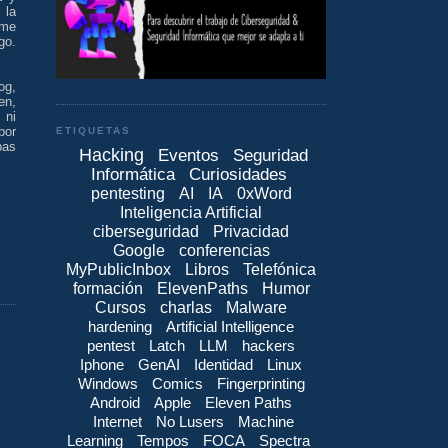
 la
 me
go.
og,
en,
 ni
por
ETIQUETAS
pas
Hacking
Eventos
Seguridad
Informática
Curiosidades
pentesting
AI
IA
0xWord
Inteligencia Artificial
ciberseguridad
Privacidad
Google
conferencias
MyPublicInbox
Libros
Telefónica
formación
ElevenPaths
Humor
Cursos
charlas
Malware
hardening
Artificial Intelligence
pentest
Latch
LLM
hackers
Iphone
GenAI
Identidad
Linux
Windows
Comics
Fingerprinting
Android
Apple
Eleven Paths
Internet
No Lusers
Machine
Learning
Tempos
FOCA
Spectra