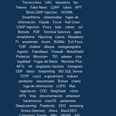
Técnico-less
UAC
biometría
fan
Tokens
Fake News
LDAP
token
APT
Blind LDAP Injection
OOXML
SmartHome
ciberestafas
fugas de
información
Claude
Excel
Kali Linux
LDAP Injection
Proxy
bots
robots
ssl
Botnets
PDF
Terminal Services
apps
smartphone
Hijacking
Llama
Raspberry
Pi
anonimato
Azure
Bit2Me
Evil Foca
TOR
chatbot
dibujos
esteganografía
Agentic
FakeNews
Firewall
MetaShield
Protector
Movistar+
TID
adware
cine
legalidad
Fugas de Datos
Movistar Plus
NFTs
nft
singularity hackers
Instagram
ODF
datos
footprinting
MS SQL Server
TOTP
curso
e-goverment
makers
pentester
ransomware
Botnet
charla
fuga de información
LOPD
Mac
legislación
CDO
DeepSeek
cómic
VPN
Voip
documentación
ethereum
hacktivismo
macOS
pentesters
DeepLearning
Perplexity
SEO
reversing
Active Directory
Alexa
BlackSEO
Calendario_Torrido
IBM
VR/AR
API