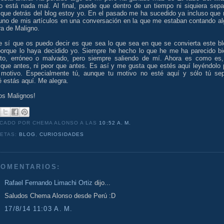
o está nada mal. Al final, puede que dentro de un tiempo ni siquiera sepa
 que detrás del blog estoy yo. En el pasado me ha sucedido ya incluso que
 uno de mis artículos en una conversación en la que me estaban contando al
ra de Maligno.
e sí que os puedo decir es que sea lo que sea en que se convierta este bl
porque lo haya decidido yo. Siempre he hecho lo que he me ha parecido bi
cto, erróneo o malvado, pero siempre saliendo de mí. Ahora es como es,
 que antes, ni peor que antes. Es así y me gusta que estés aquí leyéndolo 
 motivo. Especialmente tú, aunque tu motivo no esté aquí y sólo tú se
 estás aquí. Me alegra.
os Malignos!
ICADO POR CHEMA ALONSO
A LAS
10:52 A. M.
UETAS:
BLOG
,
CURIOSIDADES
COMENTARIOS:
Rafael Fernando Limachi Ortiz
dijo...
Saludos Chema Alonso desde Perú :D
17/8/14 11:03 A. M.