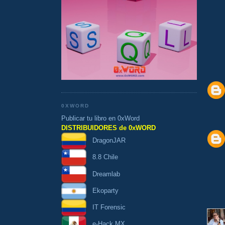
0XWORD
Publicar tu libro en 0xWord
DISTRIBUIDORES de 0xWORD
DragonJAR
8.8 Chile
Dreamlab
Ekoparty
IT Forensic
e-Hack MX