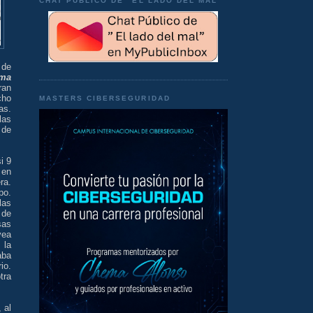
CHAT PÚBLICO DE "EL LADO DEL MAL"
 de
ma
ran
cho
MASTERS CIBERSEGURIDAD
as.
las
 de
i 9
 en
ra.
po.
las
 de
sas
vea
 la
aba
io.
tra
 al