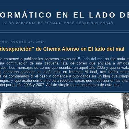
FORMÁTICO EN EL LADO D
BLOG PERSONAL DE CHEMA ALONSO SOBRE SUS COSAS.
NGO, AGOSTO 17, 2014
desaparición" de Chema Alonso en El lado del mal
o comencé a publicar los primeros textos de
El lado del mal
no fue nada 
na continuación de una pequeña lista de correo que enviaba a amigo
idos. Los mensajes de correo que escribía en aquel año 2005 y que enviab
ta acabaron colgados en algún sitio en Internet. Al final, tras recibir muc
s de compañeros di el paso y comencé a publicarlos en un blog que compa
migos, y que usaba como sitio para recordar cosas que mostraba en las char
ba por el año 2006 y 2007. Así de simple fue el nacimiento de este sitio.