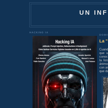
UN IN
HACKING IA
DOMI
La "
Cuand
que u
conoc
la lis
ánimo
con a
que da