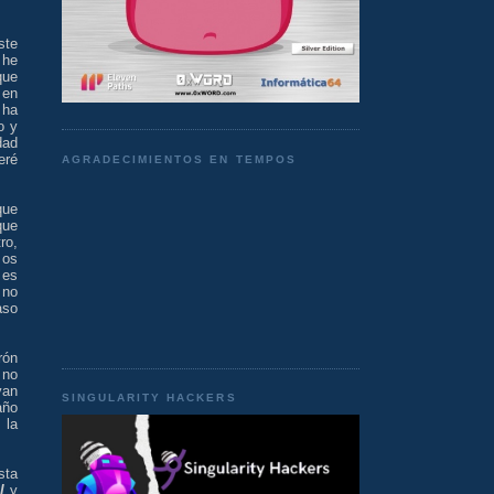
ste
 he
que
 en
 ha
o y
dad
eré
AGRADECIMIENTOS EN TEMPOS
que
que
ro,
 os
 es
 no
aso
rón
 no
yan
SINGULARITY HACKERS
año
 la
sta
l
y