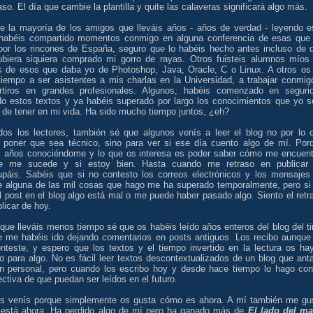
so. El día que cambie la plantilla y quite las calaveras significará algo más.
e la mayoría de los amigos que lleváis años - años de verdad - leyendo e
 habéis compartido momentos conmigo en alguna conferencia de esas que
por los rincones de España, seguro que lo habéis hecho antes incluso de 
biera siquiera comprado mi gorro de rayas. Otros fuisteis alumnos míos
s de esos que daba yo de Photoshop, Java, Oracle, C o Linux. A otros os
tiempo a ser asistentes a mis charlas en la Universidad, a trabajar conmig
rtiros en grandes profesionales. Algunos, habéis comenzado en seguri
do estos textos y ya habéis superado por largo los conocimientos que yo s
 de tener en mi vida. Ha sido mucho tiempo juntos, ¿eh?
dos los lectores, también sé que algunos venís a leer el blog no por lo 
 poner que sea técnico, sino para ver si ese día cuento algo de mí. Por
is años conociéndome y lo que os interesa es poder saber cómo me encuent
e me sucede y si estoy bien. Hasta cuando me retraso en publicar
upáis. Sabéis que si no contesto los correos electrónicos y los mensajes
e alguna de las mil cosas que hago me ha superado temporalmente, pero si
l post en el blog algo está mal o me puede haber pasado algo. Siento el retr
licar de hoy.
que lleváis menos tiempo sé que os habéis leído años enteros del blog del ti
e me habéis ido dejando comentarios en posts antiguos. Los recibo aunque
onteste, y espero que los textos y el tiempo invertido en la lectura os ha
o para algo. No es fácil leer textos descontextualizados de un blog que ant
an personal, pero cuando los escribo hoy y desde hace tiempo lo hago con
ctiva de que puedan ser leídos en el futuro.
os venís porque simplemente os gusta cómo es ahora. A mí también me gu
está ahora. Ha perdido algo de mí pero ha ganado más de
El lado del ma