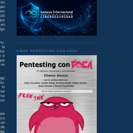
 en
jan
nos
ost
gos
 en
lgo
mo,
 la
los
LIBRO PENTESTING CON FOCA
n e
que
 mi
igo
ía.
 lo
rme
rme
ero
iar
izo
 un
 de
dar