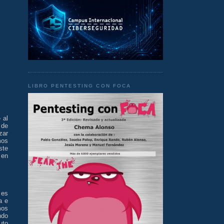
LIBRO PENTESTING CON FOCA
 al
 de
zar
mos
ste
 en
 es
a e
os
ndo
uto