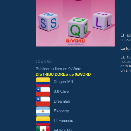
El at
utiliz
La fu
La fu
neces
0XWORD
está 
Publicar tu libro en 0xWord
un si
DISTRIBUIDORES de 0xWORD
DragonJAR
8.8 Chile
Dreamlab
Ekoparty
IT Forensic
e-Hack MX