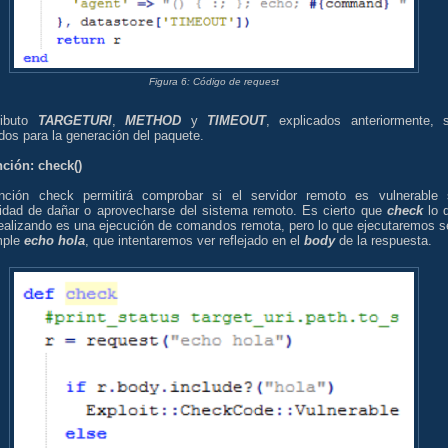
Figura 6: Código de request
ributo
TARGETURI
,
METHOD
y
TIMEOUT
, explicados anteriormente, 
ados para la generación del paquete.
nción: check()
nción check permitirá comprobar si el servidor remoto es vulnerable 
idad de dañar o aprovecharse del sistema remoto. Es cierto que
check
lo 
realizando es una ejecución de comandos remota, pero lo que ejecutaremos s
mple
echo hola
, que intentaremos ver reflejado en el
body
de la respuesta.