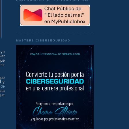
CHAT PÚBLICO DE "EL LADO DEL MAL"
MASTERS CIBERSEGURIDAD
 yo
ver
que
mer
que
l y
sde
sta
que