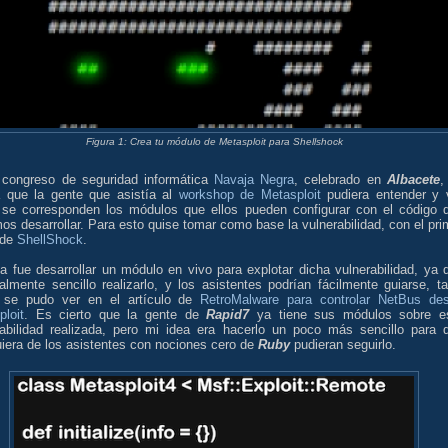
Figura 1: Crea tu módulo de Metasploit para Shellshock
 congreso de seguridad informática
Navaja Negra
, celebrado en
Albacete
,
a que la gente que asistía al
workshop de Metasploit
pudiera entender y 
se corresponden los módulos que ellos pueden configurar con el código 
s desarrollar. Para esto quise tomar como base la vulnerabilidad, con el pri
 de
ShellShock
.
a fue desarrollar un módulo en vivo para explotar dicha vulnerabilidad, ya 
almente sencillo realizarlo, y los asistentes podrían fácilmente guiarse, ta
se pudo ver en el artículo de
RetroMalware para controlar NetBus de
loit
. Es cierto que la gente de
Rapid7
ya tiene sus módulos sobre e
rabilidad realizada, pero mi idea era hacerlo un poco más sencillo para 
iera de los asistentes con nociones cero de
Ruby
pudieran seguirlo.