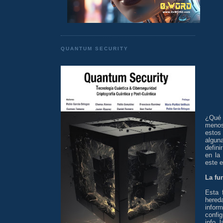
QUANTUM SECURITY
¿Qué 
menos 
estos
algun
defini
en la
este e
La fun
Esta 
hered
infor
confi
info 