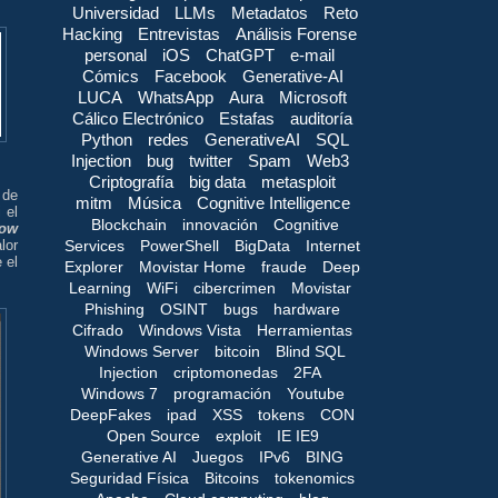
Universidad
LLMs
Metadatos
Reto
Hacking
Entrevistas
Análisis Forense
personal
iOS
ChatGPT
e-mail
Cómics
Facebook
Generative-AI
LUCA
WhatsApp
Aura
Microsoft
Cálico Electrónico
Estafas
auditoría
Python
redes
GenerativeAI
SQL
Injection
bug
twitter
Spam
Web3
Criptografía
big data
metasploit
 de
mitm
Música
Cognitive Intelligence
 el
Blockchain
innovación
Cognitive
ow
Services
PowerShell
BigData
Internet
lor
 el
Explorer
Movistar Home
fraude
Deep
Learning
WiFi
cibercrimen
Movistar
Phishing
OSINT
bugs
hardware
Cifrado
Windows Vista
Herramientas
Windows Server
bitcoin
Blind SQL
Injection
criptomonedas
2FA
Windows 7
programación
Youtube
DeepFakes
ipad
XSS
tokens
CON
Open Source
exploit
IE IE9
Generative AI
Juegos
IPv6
BING
Seguridad Física
Bitcoins
tokenomics