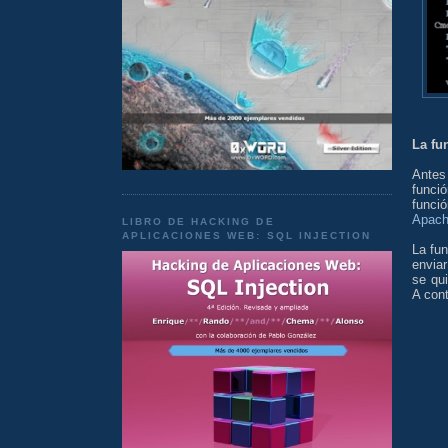
La fu
Antes
funci
funció
Apach
LIBRO DE HACKING DE
APLICACIONES WEB: SQL INJECTION
La fun
enviar
se qui
A cont