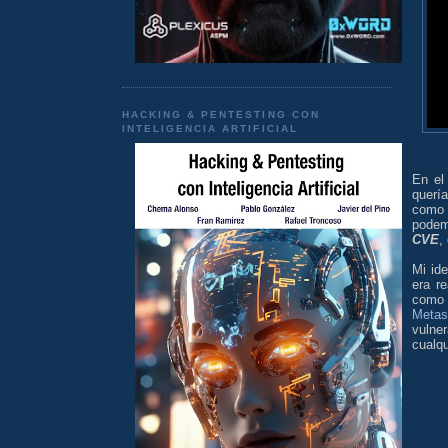
HACKING & PENTESTING CON
INTELIGENCIA ARTIFICIAL
En el
querí
como 
podemo
CVE
,
Mi ide
era re
como 
Metasp
vulne
cualqu