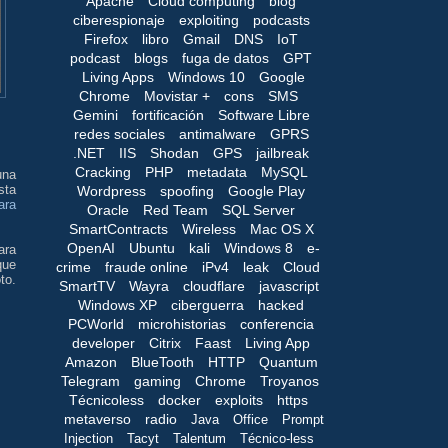
Apache
Cloud computing
blog
ciberespionaje
exploiting
podcasts
Firefox
libro
Gmail
DNS
IoT
podcast
blogs
fuga de datos
GPT
Living Apps
Windows 10
Google
Chrome
Movistar +
cons
SMS
Gemini
fortificación
Software Libre
redes sociales
antimalware
GPRS
.NET
IIS
Shodan
GPS
jailbreak
Cracking
PHP
metadata
MySQL
una
sta
Wordpress
spoofing
Google Play
ara
Oracle
Red Team
SQL Server
SmartContracts
Wireless
Mac OS X
OpenAI
Ubuntu
kali
Windows 8
e-
ara
que
crime
fraude online
iPv4
leak
Cloud
to.
SmartTV
Wayra
cloudflare
javascript
Windows XP
ciberguerra
hacked
PCWorld
microhistorias
conferencia
developer
Citrix
Faast
Living App
Amazon
BlueTooth
HTTP
Quantum
Telegram
gaming
Chrome
Troyanos
Técnicoless
docker
exploits
https
metaverso
radio
Java
Office
Prompt
Injection
Tacyt
Talentum
Técnico-less