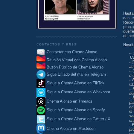
Hasta
con e
Recor
propi
querre
de ac
Nosot
CONTACTOS Y RRSS
Contactar con Chema Alonso
- 
TA
Reunión Virtual con Chema Alonso
- 
at
Buzón Público de Chema Alonso
- 
Sigue El lado del mal en Telegram
me
- 
Sigue a Chema Alonso en TikTok
C
- 
Sigue a Chema Alonso en Whakoom
se
- 
Chema Alonso en Threads
pa
en
Sigue a Chema Alonso en Spotify
el
se
Sigue a Chema Alonso en Twitter / X
un
- 
Chema Alonso en Mastodon
pr
re