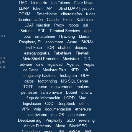
UAC
biometría
fan Tokens
Fake News
LDAP
token
APT
Blind LDAP Injection
OOXML
SmartHome
ciberestafas
fugas
de información
Claude
Excel
Kali Linux
LDAP Injection
Proxy
robots
ssl
Botnets
PDF
Terminal Services
apps
son
bots
smartphone
Hijacking
Llama
Raspberry Pi
anonimato
Azure
Bit2Me
Evil Foca
TOR
chatbot
dibujos
esteganografía
FakeNews
Firewall
sin
MetaShield Protector
Movistar+
TID
que
adware
cine
legalidad
Agentic
Fugas
erá
de Datos
Movistar Plus
NFTs
nft
singularity hackers
Instagram
ODF
datos
footprinting
MS SQL Server
TOTP
curso
e-goverment
makers
pentester
ransomware
Botnet
charla
fuga de información
LOPD
Mac
legislación
CDO
DeepSeek
cómic
VPN
Voip
documentación
ethereum
hacktivismo
macOS
pentesters
DeepLearning
Perplexity
SEO
reversing
Active Directory
Alexa
BlackSEO
Calendario_Torrido
IBM
VR/AR
API