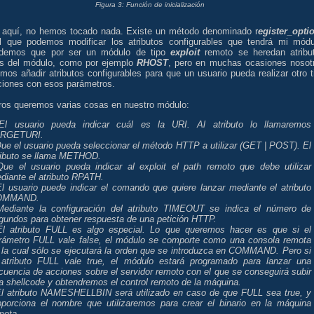
Figura 3: Función de inicialización
 aquí, no hemos tocado nada. Existe un método denominado r
egister_opti
l que podemos modificar los atributos configurables que tendrá mi módu
demos que por ser un módulo de tipo
exploit
remoto se heredan atribu
os del módulo, como por ejemplo
RHOST
, pero en muchas ocasiones nosot
mos añadir atributos configurables para que un usuario pueda realizar otro t
ciones con esos parámetros.
ros queremos varias cosas en nuestro módulo:
El usuario pueda indicar cuál es la URI. Al atributo lo llamaremos
RGETURI.
Que el usuario pueda seleccionar el método HTTP a utilizar (GET | POST). El
ributo se llama METHOD.
Que el usuario pueda indicar al exploit el path remoto que debe utilizar
diante el atributo RPATH.
El usuario puede indicar el comando que quiere lanzar mediante el atributo
OMMAND.
Mediante la configuración del atributo TIMEOUT se indica el número de
gundos para obtener respuesta de una petición HTTP.
El atributo FULL es algo especial. Lo que queremos hacer es que si el
rámetro FULL vale false, el módulo se comporte como una consola remota
 la cual sólo se ejecutará la orden que se introduzca en COMMAND. Pero si
 atributo FULL vale true, el módulo estará programado para lanzar una
cuencia de acciones sobre el servidor remoto con el que se conseguirá subir
a shellcode y obtendremos el control remoto de la máquina.
El atributo NAMESHELLBIN será utilizado en caso de que FULL sea true, y
oporciona el nombre que utilizaremos para crear el binario en la máquina
mota.