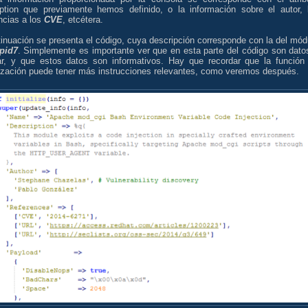
iption que previamente hemos definido, o la información sobre el autor, 
ncias a los
CVE
, etcétera.
inuación se presenta el código, cuya descripción corresponde con la del mód
pid7
. Simplemente es importante ver que en esta parte del código son dato
nar, y que estos datos son informativos. Hay que recordar que la función
alización puede tener más instrucciones relevantes, como veremos después.