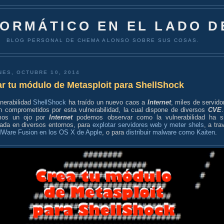
FORMÁTICO EN EL LADO D
BLOG PERSONAL DE CHEMA ALONSO SOBRE SUS COSAS.
NES, OCTUBRE 10, 2014
r tu módulo de Metasploit para ShellShock
nerabilidad
ShellShock
ha traído un nuevo caos a
Internet
, miles de servido
n comprometidos por esta vulnerabilidad, la cual dispone de diversos
CVE
.
mos un ojo por
Internet
podemos observar como la vulnerabilidad ha s
tada en diversos entornos, para
explotar servidores web y meter shels
, a tra
Ware Fusion en los OS X de Apple
, o para
distribuir malware como Kaiten
.