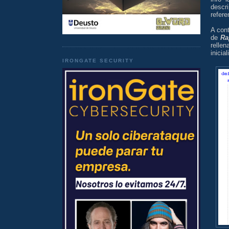
descr
refere
A cont
de
Ra
relle
inici
IRONGATE SECURITY