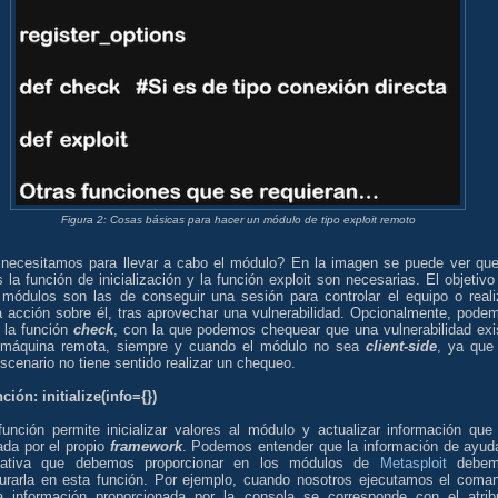
Figura 2: Cosas básicas para hacer un módulo de tipo exploit remoto
necesitamos para llevar a cabo el módulo? En la imagen se puede ver que
la función de inicialización y la función exploit son necesarias. El objetivo
 módulos son las de conseguir una sesión para controlar el equipo o reali
a acción sobre él, tras aprovechar una vulnerabilidad. Opcionalmente, pode
r la función
check
, con la que podemos chequear que una vulnerabilidad exi
 máquina remota, siempre y cuando el módulo no sea
client-side
, ya que
scenario no tiene sentido realizar un chequeo.
ción: initialize(info={})
función permite inicializar valores al módulo y actualizar información que
ada por el propio
framework
. Podemos entender que la información de ayud
mativa que debemos proporcionar en los módulos de
Metasploit
debem
gurarla en esta función. Por ejemplo, cuando nosotros ejecutamos el coma
la información proporcionada por la consola se corresponde con el atrib