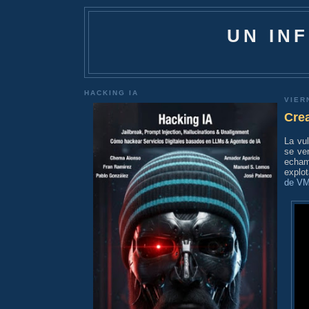
UN IN
HACKING IA
VIER
Crea
La vul
se ve
echa
explo
de VM