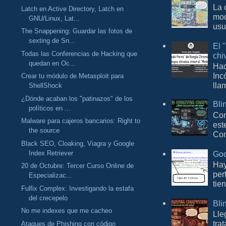
La 
Latch en Active Directory, Latch en
mod
GNU/Linux, Lat...
usu
The Snappening: Guardar las fotos de
sexting de Sn...
El 
Todas las Conferencias de Hacking que
chi
quedan en Oc...
Hac
Inc
Crear tu módulo de Metasploit para
lla
ShellShock
¿Dónde acaban los "patinazos" de los
Bli
políticos en ...
Con
Malware para cajeros bancarios: Right to
est
the source
Com
Black SEO, Cloaking, Viagra y Google
Goo
Index Retriever
Hay
20 de Octubre: Tercer Curso Online de
per
Especializac...
tie
Fulfix Complex: Investigando la estafa
del crecepelo
Bli
No me indexes que me cacheo
Lle
tra
Ataques de Phishing con código