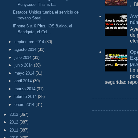
, B
Punycode: This is E...
Estados Unidos tumba el servicio del
Ave
troyano Steal...
núm
iPhone 6 & 6 Plus, iOS 8.algo, el
Aye
Bendgate, el Cel...
de 
ele
►
septiembre 2014
(30)
►
agosto 2014
(31)
Ope
►
julio 2014
(31)
Exp
par
►
junio 2014
(30)
La 
►
mayo 2014
(31)
pos
►
abril 2014
(30)
seguridad repo
►
marzo 2014
(31)
►
febrero 2014
(28)
►
enero 2014
(31)
►
2013
(367)
►
2012
(387)
►
2011
(387)
►
2010
(400)