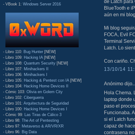
de Latch para
- VBook 1:
Windows Server 2016
BlueTooth e i
aún en mi blog
Mi blog seguir
FOCA, Evil FO
Terminal Servi
Latch. Lo sien
- Libro 110:
Bug Hunter
[NEW]
- Libro 109:
Hacking IA
[NEW]
Con cariño. C
- Libro 108:
Quantum Security
[NEW]
13/10/14 11:
- Libro 107:
Minihackers II
- Libro 106:
Minihackers I
- Libro 105:
Hacking & Pentest con IA
[NEW]
Anónimo dijo..
- Libro 104:
Hacking Home Devices II
- Cómic 103:
Olivia en Golem City
Hola Chema. L
- Libro 102:
Ciberguerra
laptop donde 
- Libro 101:
Arquitectura de Seguridad
paso el proceso
- Libro 100:
Hacking Home Devices I
Funcionaba. Ah
- Cómic 99:
Las Tiras de Cálico 3
si el Latch fu
- Libro 98:
The Art of Pentesting
capaz de hacer
- Libro 97:
Metaverso & AR/VR/XR
- Libro 96:
Big Data
contrasena no 