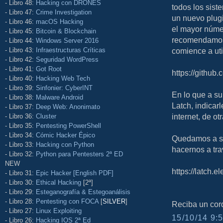
- Libro 48:
Hacking con DRONES
todos los sis
- Libro 47:
Crime Investigation
un nuevo plug
- Libro 46:
macOS Hacking
el mayor númer
- Libro 45:
Bitcoin & Blockchain
recomendamos q
- Libro 44:
Windows Server 2016
- Libro 43:
Infraestructuras Críticas
comience a util
- Libro 42:
Seguridad WordPress
- Libro 41:
Got Root
https://github
- Libro 40:
Hacking Web Tech
- Libro 39:
Sinfonier: CyberINT
En lo que a su
- Libro 38:
Malware Android
Latch, indicar
- Libro 37:
Deep Web: Anonimato
internet, de o
- Libro 36:
Cluster
- Libro 35:
Pentesting PowerShell
- Libro 34:
Cómic Hacker Épico
Quedamos a su
- Libro 33:
Hacking con Python
hacernos a tra
- Libro 32:
Python para Pentesters 2ª ED
NEW
https://latch.
- Libro 31:
Epic Hacker [English PDF]
- Libro 30:
Ethical Hacking
[2ª]
- Libro 29:
Esteganografía & Estegoanálisis
- Libro 28:
Pentesting con FOCA
[
SILVER
]
Reciba un cord
- Libro 27:
Linux Exploiting
15/10/14 9:5
- Libro 26:
Hacking IOS 2ª Ed