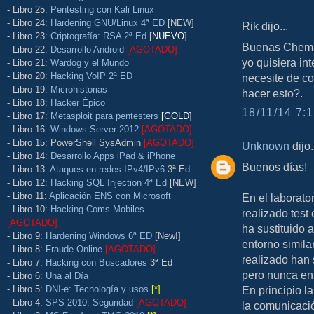
- Libro 25:
Pentesting con Kali Linux
- Libro 24:
Hardening GNU/Linux 4ª ED
[NEW]
Rik dijo...
- Libro 23:
Criptografía: RSA 2ª Ed
[
NUEVO
]
Buenas Chema,
- Libro 22:
Desarrollo Android
[AGOTADO]
yo quisiera in
- Libro 21:
Wardog y el Mundo
- Libro 20:
Hacking VoIP 2ª ED
necesite de 
- Libro 19:
Microhistorias
hacer esto?.
- Libro 18:
Hacker Épico
18/11/14 7:1
- Libro 17:
Metasploit para pentesters
[GOLD]
- Libro 16:
Windows Server 2012
[AGOTADO]
- Libro 15: PowerShell SysAdmin
[AGOTADO]
Unknown
dijo.
- Libro 14:
Desarrollo Apps iPad & iPhone
Buenos días!
- Libro 13:
Ataques en redes IPv4/IPv6
3ª Ed
- Libro 12:
Hacking SQL Injection 4ª Ed
[NEW]
- Libro 11:
Aplicación ENS con Microsoft
En el laborato
- Libro 10:
Hacking Coms Mobiles
realizado test
[AGOTADO]
ha sustituido 
- Libro 9:
Hardening Windows 6ª ED
[New!]
entorno simil
- Libro 8:
Fraude Online
[AGOTADO]
realizado han 
- Libro 7:
Hacking con Buscadores
3ª Ed
pero nunca en 
- Libro 6:
Una al Día
- Libro 5:
DNI-e: Tecnología y usos
[*]
En principio l
- Libro 4:
SPS 2010: Seguridad
[AGOTADO]
la comunicació