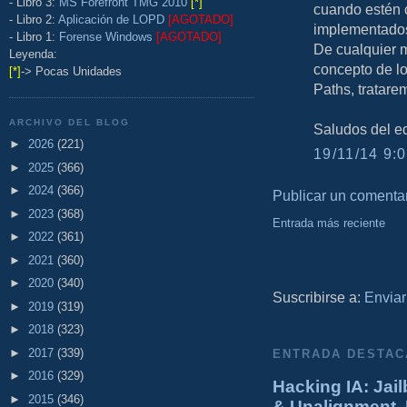
- Libro 3:
MS Forefront TMG 2010
[*]
cuando estén c
- Libro 2:
Aplicación de LOPD
[AGOTADO]
implementados 
- Libro 1:
Forense Windows
[AGOTADO]
De cualquier 
Leyenda:
concepto de l
[*]
-> Pocas Unidades
Paths, tratare
ARCHIVO DEL BLOG
Saludos del e
►
2026
(221)
19/11/14 9:0
►
2025
(366)
►
2024
(366)
Publicar un comenta
►
2023
(368)
Entrada más reciente
►
2022
(361)
►
2021
(360)
►
2020
(340)
Suscribirse a:
Enviar
►
2019
(319)
►
2018
(323)
►
2017
(339)
ENTRADA DESTAC
►
2016
(329)
Hacking IA: Jail
►
2015
(346)
& Unalignment. 