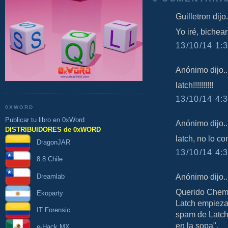
Guilletron dijo.
Yo iré, bichea
13/10/14 1:3
Anónimo dijo..
latch!!!!!!!!!!
13/10/14 4:3
0XWORD
Publicar tu libro en 0xWord
Anónimo dijo..
DISTRIBUIDORES de 0xWORD
latch, no lo con
DragonJAR
13/10/14 4:3
8.8 Chile
Anónimo dijo..
Dreamlab
Querido Chema,
Ekoparty
Latch empieza 
IT Forensic
spam de Latch 
en la sopa".
e-Hack MX