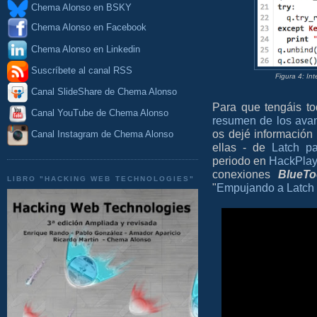
Chema Alonso en BSKY
Chema Alonso en Facebook
Chema Alonso en Linkedin
Suscríbete al canal RSS
Figura 4: In
Canal SlideShare de Chema Alonso
Para que tengáis t
Canal YouTube de Chema Alonso
resumen de los ava
os dejé información
Canal Instagram de Chema Alonso
ellas - de
Latch p
periodo en
HackPlay
conexiones
BlueTo
LIBRO "HACKING WEB TECHNOLOGIES"
"
Empujando a Latch 