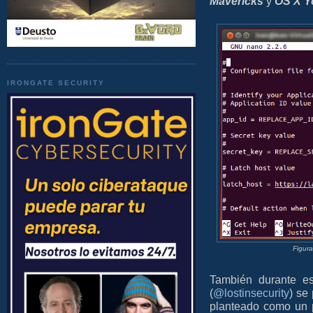
Mavericks
y
OS X Y
IRONGATE SECURITY
Figura
También durante e
(
@lostinsecurity
) se
planteado como un p