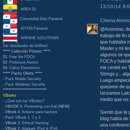
13/10/14 8:0
AREA 51
Comunidad Dojo Panamá
Chema Alons
AIYON Panamá
@Anónimo, des
trabajo de fin
ARPAHE SOLUTIONS
que hablaba mu
Ser distribuidor de 0xWord
Master y mi te
***** Colección Pósters *****
algunos se qu
01:
Fear the FOCA
FOCA y hablab
02:
Professor Alonso
me centré en 
03:
Cálico Electrónico
Strings y... a
***** Packs Oferta *****
-
Pack Mobile Security
Luego empecé 
-
Pack Windows Security
quejaron de q
******************************
lanzamos Latch
VBooks
medio que no 
-
¿Qué son los VBooks?
- VBOOK 5:
Pentesting con Kali
[NEW]
Siento que te 
- VBook 4:
Arduino para hackers
-
Pack VBook 1, 2 y 3
blog habla de 
- VBook 3:
Ethical Hacking
una conferenci
- VBook 2:
Ataques IPv4 & IPv6