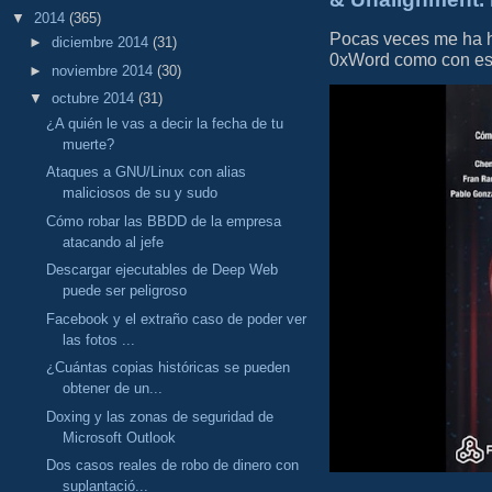
▼
2014
(365)
Pocas veces me ha he
►
diciembre 2014
(31)
0xWord como con este 
►
noviembre 2014
(30)
▼
octubre 2014
(31)
¿A quién le vas a decir la fecha de tu
muerte?
Ataques a GNU/Linux con alias
maliciosos de su y sudo
Cómo robar las BBDD de la empresa
atacando al jefe
Descargar ejecutables de Deep Web
puede ser peligroso
Facebook y el extraño caso de poder ver
las fotos ...
¿Cuántas copias históricas se pueden
obtener de un...
Doxing y las zonas de seguridad de
Microsoft Outlook
Dos casos reales de robo de dinero con
suplantació...