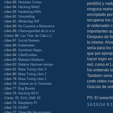
- Libro 95:
Historias Cortas
pestillo) y na
- Libro 94:
Hacking Web3
ninguna maner
- Libro 93:
Hardening AWS
encriptado por
- Libro 92:
Storytelling
recuperar los 
- Libro 91:
WhatsApp INT
el ordenador c
- Libro 90:
De Caverna a Metaverso
importantes qu
- Libro 89:
Ciberseguridad de tú a tú
- Cómic 88:
Las Tiras de Cálico 2
Despues de for
- Libro 87:
Social Hunters
lo mismo. Aho
- Libro 86:
Kubernetes
seria para los
- Libro 85:
Sombrero Negro
que por ejempl
- Libro 84:
CiberEstafas
hacer login en
- Libro 83:
Malware Moderno
red, como el L
- Libro 82:
Relatos Hackear tiempo
- Libro 81:
Mara Turing Libro 3
No entiendo l
- Libro 80:
Mara Turing Libro 2
Tambien seria
- Libro 79:
Mara Turing Libro 1
corto video con
- Libro 78:
Jinetes en la Tormenta
Gracias de ant
- Libro 77:
Bug Bounty
- Libro 76:
Hacking Wi-Fi
PS: El www.bl
- Cómic 75:
EVIL:ONE #3
- Libro 74:
Raspberry Pi
14/10/14 9:1
- Libro 73:
OSINT
- Libro 72:
Show Me the e-money