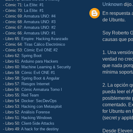
Unknown
dijo.
- Cómic 71:
La Elite: #1
- Cómic 70:
La Elite: #1
En respuesta a
- Cómic 69:
Armatura UNO: #4
de Ubuntu.
- Cómic 68:
Armatura UNO: #3
- Cómic 67:
Armatura UNO: #2
Soy Roberto G
- Cómic 66:
Armatura UNO: #1
- Libro 65:
Empire: Hacking Avanzado
causas que pod
- Cómic 64:
Tiras Cálico Electrónico
- Cómic 63:
Cómic Evil ONE #2
1. Una versión
- Libro 62:
Spring Boot
verdad no creo
- Libro 61:
Arduino para Hackers
que nada porqu
- Libro 60:
Machine Learning & Security
mínima soport
- Libro 59:
Cómic Evil ONE #1
- Libro 58:
Spring Boot & Angular
- Libro 57:
Riesgos Internet
2. La opción 
- Libro 56:
Cómic Armatura Tomo I
pueda leer el 
- Libro 55:
Red Team
posiblemente p
- Libro 54:
Docker: SecDevOps
comentado. Ex
- Libro 53:
Hacking con Metasploit
for Ubuntu en 
- Libro 52:
Análisis Forense
(secret y appI
- Libro 51:
Hacking Windows
- Libro 50:
Client-Side Attacks
- Libro 49:
A hack for the destiny
Desde Eleven 