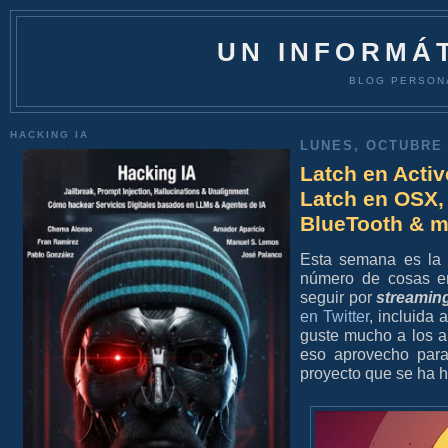
UN INFORMÁT
BLOG PERSON
HACKING IA
LUNES, OCTUBRE 
Latch en Activ
Latch en OSX, 
BlueTooth & m
Esta semana es la
número de cosas 
seguir por
streamin
en Twitter
, incluida
guste mucho a los a
eso aprovecho para
proyecto que se ha h