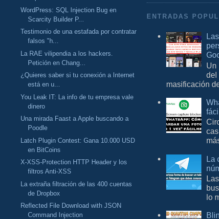
WordPress: SQL Injection Bug en
ENTRADAS POPU
Scarcity Builder P...
Testimonio de una estafada por contratar
Las
falsos "h...
per
La RAE vilipendia a los hackers.
Goo
Petición en Chang...
Un 
del
¿Quieres saber si tu conexión a Internet
masificación d
está en u...
You Leak IT: La info de tu empresa vale
Wha
dinero
fác
Una mirada Faast a Apple buscando a
Cir
Poodle
cas
más
Latch Plugin Contest: Gana 10.000 USD
en BitCoins
La 
X-XSS-Protection HTTP Header y los
núm
filtros Anti-XSS
Las
La extraña filtración de las 400 cuentas
bus
de Dropbox
lo 
Reflected File Download with JSON
Bli
Command Injection