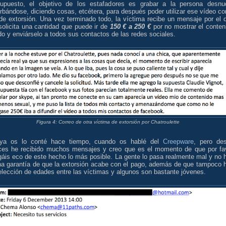
upuesto, el objetivo de los estafadores es grabar a la persona desnu
rbándose, diciendo cosas, etcétera, para después poder utilizar ese vídeo c
de extorsión. Una vez terminado todo, la víctima recibe un mensaje por el 
solicita una cantidad que puede ir de
150 € a 250 €
por no mostrar el conten
o y enviárselo a todos sus contactos de las redes sociales.
Figura 4: Correo de otra víctima de extorsión por Chatroulette
ya os lo conté hace tiempo, cuando os hablé del
Creepware
, pero de
ces he recibido muchos mensajes y creo que es el momento de que por fa
gáis eco de este hecho lo más posible. La gente lo pasa realmente mal y no 
na garantía de que la extorsión acabe con el pago, además de que tampoco 
lección de edades entre las víctimas y algunos son bastante jóvenes.