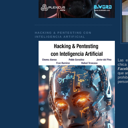
HACKING & PENTESTING CON
INTELIGENCIA ARTIFICIAL
Las e
chica
Face
que a
prohi
person