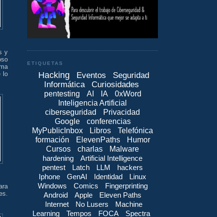
s y
oso
ETIQUETAS
rma
Hacking
 lo
Eventos
Seguridad
Informática
Curiosidades
pentesting
AI
IA
0xWord
Inteligencia Artificial
ciberseguridad
Privacidad
Google
conferencias
MyPublicInbox
Libros
Telefónica
formación
ElevenPaths
Humor
Cursos
charlas
Malware
hardening
Artificial Intelligence
pentest
Latch
LLM
hackers
Iphone
GenAI
Identidad
Linux
Windows
Comics
Fingerprinting
ara
es.
Android
Apple
Eleven Paths
Internet
No Lusers
Machine
Learning
Tempos
FOCA
Spectra