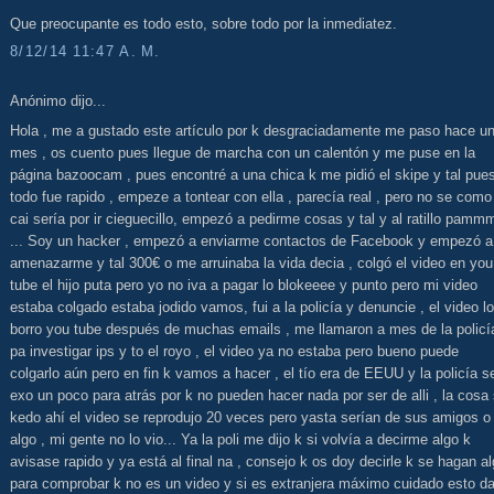
Que preocupante es todo esto, sobre todo por la inmediatez.
8/12/14 11:47 A. M.
Anónimo dijo...
Hola , me a gustado este artículo por k desgraciadamente me paso hace u
mes , os cuento pues llegue de marcha con un calentón y me puse en la
página bazoocam , pues encontré a una chica k me pidió el skipe y tal pue
todo fue rapido , empeze a tontear con ella , parecía real , pero no se como
cai sería por ir cieguecillo, empezó a pedirme cosas y tal y al ratillo pam
... Soy un hacker , empezó a enviarme contactos de Facebook y empezó a
amenazarme y tal 300€ o me arruinaba la vida decia , colgó el video en you
tube el hijo puta pero yo no iva a pagar lo blokeeee y punto pero mi video
estaba colgado estaba jodido vamos, fui a la policía y denuncie , el video lo
borro you tube después de muchas emails , me llamaron a mes de la policí
pa investigar ips y to el royo , el video ya no estaba pero bueno puede
colgarlo aún pero en fin k vamos a hacer , el tío era de EEUU y la policía s
exo un poco para atrás por k no pueden hacer nada por ser de alli , la cosa
kedo ahí el video se reprodujo 20 veces pero yasta serían de sus amigos o
algo , mi gente no lo vio... Ya la poli me dijo k si volvía a decirme algo k
avisase rapido y ya está al final na , consejo k os doy decirle k se hagan a
para comprobar k no es un video y si es extranjera máximo cuidado esto d