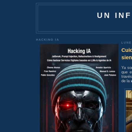
UN IN
HACKING IA
LUNE
Cuid
sien
Ya so
que e
travé
de la