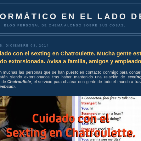
FORMÁTICO EN EL LADO D
BLOG PERSONAL DE CHEMA ALONSO SOBRE SUS COSAS.
S, DICIEMBRE 08, 2014
ado con el sexting en Chatroulette. Mucha gente es
do extorsionada. Avisa a familia, amigos y empleado
n muchas las personas que se han puesto en contacto conmigo para conta
stán siendo extorsionados tras haber mantenido una relación de
sextin
s de
Chatroullete
, el servicio para chatear con gente de todo el mundo a tra
webcam
.