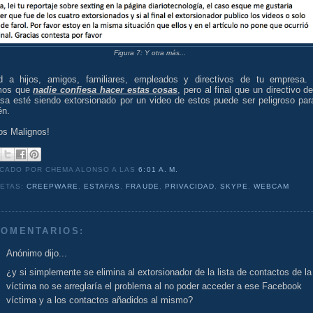
Figura 7: Y otra más...
d a hijos, amigos, familiares, empleados y directivos de tu empresa.
mos que
nadie confiesa hacer estas cosas
, pero al final que un directivo de
sa esté siendo extorsionado por un video de estos puede ser peligroso para
én.
os Malignos!
ICADO POR CHEMA ALONSO
A LAS
6:01 A. M.
UETAS:
CREEPWARE
,
ESTAFAS
,
FRAUDE
,
PRIVACIDAD
,
SKYPE
,
WEBCAM
COMENTARIOS:
Anónimo dijo...
¿y si simplemente se elimina al extorsionador de la lista de contactos de la
víctima no se arreglaría el problema al no poder acceder a ese Facebook
víctima y a los contactos añadidos al mismo?