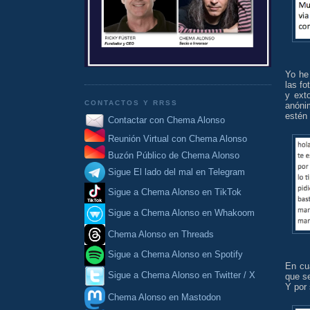
Yo he 
las fo
y ext
CONTACTOS Y RRSS
anóni
estén 
Contactar con Chema Alonso
Reunión Virtual con Chema Alonso
Buzón Público de Chema Alonso
Sigue El lado del mal en Telegram
Sigue a Chema Alonso en TikTok
Sigue a Chema Alonso en Whakoom
Chema Alonso en Threads
Sigue a Chema Alonso en Spotify
En cua
Sigue a Chema Alonso en Twitter / X
que se
Y por 
Chema Alonso en Mastodon