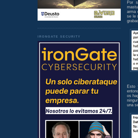
Por s
mastu
arma 
se le 
grabad
IRONGATE SECURITY
Esto 
enton
os ha
ningu
una se