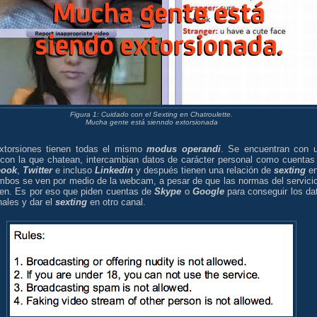
Figura 1: Cuidado con el Sexting en Chatroulette.
Mucha gente está sienndo extorsionada
xtorsiones tienen todas el mismo
modus operandi
. Se encuentran con 
 con la que chatean, intercambian datos de carácter personal como cuentas
book
,
Twitter
e incluso
Linkedin
y después tienen una relación de
sexting
en
mbos se ven por medio de la webcam, a pesar de que las normas del servicio
ben. Es por eso que piden cuentas de
Skype
o
Google
para conseguir los da
ales y dar el
sexting
en otro canal.