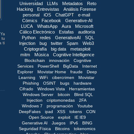
Universidad
LLMs
Metadatos
Reto
Hacking
Entrevistas
Análisis Forense
personal
iOS
ChatGPT
e-mail
Cómics
Facebook
Generative-AI
LUCA
WhatsApp
Aura
Microsoft
Cálico Electrónico
Estafas
auditoría
 Ya
Python
redes
GenerativeAI
SQL
 tu
Injection
bug
twitter
Spam
Web3
 ti
Criptografía
big data
metasploit
mitm
Música
Cognitive Intelligence
Blockchain
innovación
Cognitive
Services
PowerShell
BigData
Internet
Explorer
Movistar Home
fraude
Deep
Learning
WiFi
cibercrimen
Movistar
Phishing
OSINT
bugs
hardware
Cifrado
Windows Vista
Herramientas
Windows Server
bitcoin
Blind SQL
Injection
criptomonedas
2FA
Windows 7
programación
Youtube
DeepFakes
ipad
XSS
tokens
CON
Open Source
exploit
IE IE9
Generative AI
Juegos
IPv6
BING
Seguridad Física
Bitcoins
tokenomics