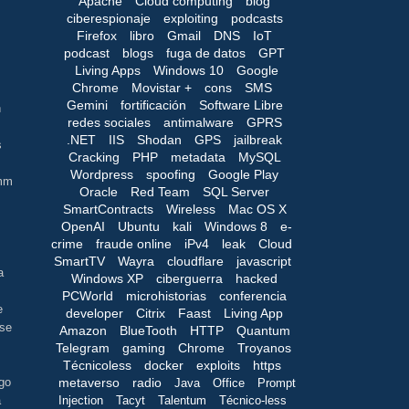
Apache
Cloud computing
blog
ciberespionaje
exploiting
podcasts
Firefox
libro
Gmail
DNS
IoT
podcast
blogs
fuga de datos
GPT
Living Apps
Windows 10
Google
Chrome
Movistar +
cons
SMS
Gemini
fortificación
Software Libre
n
redes sociales
antimalware
GPRS
.NET
IIS
Shodan
GPS
jailbreak
s
Cracking
PHP
metadata
MySQL
Wordpress
spoofing
Google Play
mmm
Oracle
Red Team
SQL Server
SmartContracts
Wireless
Mac OS X
OpenAI
Ubuntu
kali
Windows 8
e-
crime
fraude online
iPv4
leak
Cloud
SmartTV
Wayra
cloudflare
javascript
a
Windows XP
ciberguerra
hacked
PCWorld
microhistorias
conferencia
e
developer
Citrix
Faast
Living App
 se
Amazon
BlueTooth
HTTP
Quantum
Telegram
gaming
Chrome
Troyanos
Técnicoless
docker
exploits
https
metaverso
radio
lgo
Java
Office
Prompt
Injection
Tacyt
Talentum
Técnico-less
a