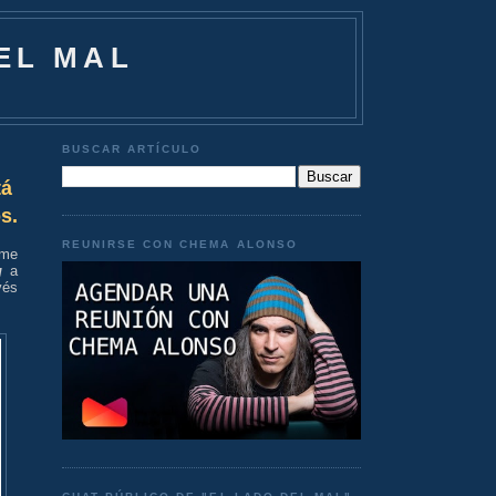
EL MAL
BUSCAR ARTÍCULO
tá
s.
REUNIRSE CON CHEMA ALONSO
rme
g
a
vés