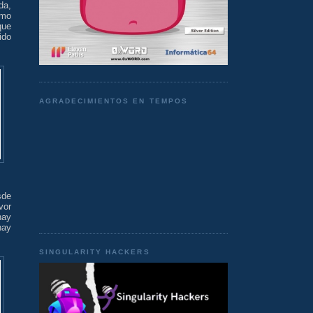
da,
omo
que
ido
AGRADECIMIENTOS EN TEMPOS
sde
vor
hay
hay
SINGULARITY HACKERS