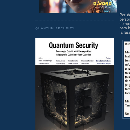
Por d
perso
compa
para 
QUANTUM SECURITY
la fa