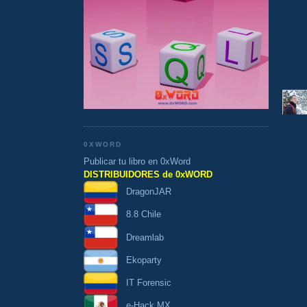
0XWORD
Publicar tu libro en 0xWord
DISTRIBUIDORES de 0xWORD
DragonJAR
8.8 Chile
Dreamlab
Ekoparty
IT Forensic
e-Hack MX