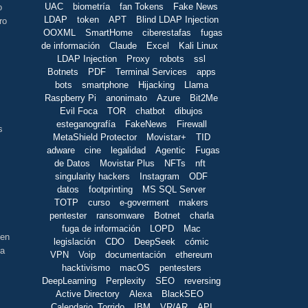
UAC
biometría
fan Tokens
Fake News
o
LDAP
token
APT
Blind LDAP Injection
ro
OOXML
SmartHome
ciberestafas
fugas
de información
Claude
Excel
Kali Linux
LDAP Injection
Proxy
robots
ssl
Botnets
PDF
Terminal Services
apps
bots
smartphone
Hijacking
Llama
Raspberry Pi
anonimato
Azure
Bit2Me
Evil Foca
TOR
chatbot
dibujos
esteganografía
FakeNews
Firewall
s
MetaShield Protector
Movistar+
TID
adware
cine
legalidad
Agentic
Fugas
de Datos
Movistar Plus
NFTs
nft
singularity hackers
Instagram
ODF
datos
footprinting
MS SQL Server
TOTP
curso
e-goverment
makers
pentester
ransomware
Botnet
charla
fuga de información
LOPD
Mac
cen
legislación
CDO
DeepSeek
cómic
ra
VPN
Voip
documentación
ethereum
hacktivismo
macOS
pentesters
DeepLearning
Perplexity
SEO
reversing
Active Directory
Alexa
BlackSEO
Calendario_Torrido
IBM
VR/AR
API