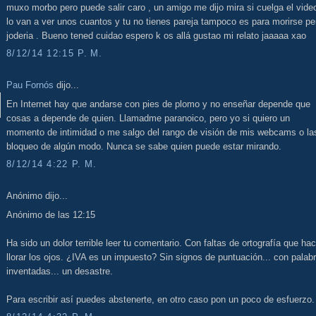
muxo morbo pero puede salir caro , un amigo me dijo mira si cuelga el vide
lo van a ver unos cuantos y tu no tienes pareja tampoco es para morirse pe
joderia . Bueno tened cuidao espero k os allá gustao mi relato jaaaaa xao
8/12/14 12:15 P. M.
Pau Fornós
dijo...
En Internet hay que andarse con pies de plomo y no enseñar depende que
cosas a depende de quien. Llamadme paranoico, pero yo si quiero un
momento de intimidad o me salgo del rango de visión de mis webcams o la
bloqueo de algún modo. Nunca se sabe quien puede estar mirando.
8/12/14 4:22 P. M.
Anónimo dijo...
Anónimo de las 12:15
Ha sido un dolor terrible leer tu comentario. Con faltas de ortografía que ha
llorar los ojos. ¿IVA es un impuesto? Sin signos de puntuación... con palab
inventadas... un desastre.
Para escribir así puedes abstenerte, en otro caso pon un poco de esfuerzo.