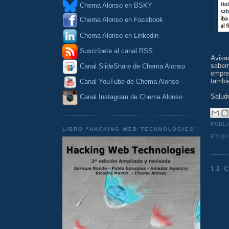
Chema Alonso en BSKY
Chema Alonso en Facebook
Chema Alonso en Linkedin
Suscríbete al canal RSS
Avisa
sabe
Canal SlideShare de Chema Alonso
empre
tambi
Canal YouTube de Chema Alonso
Salud
Canal Instagram de Chema Alonso
PUBL
LIBRO "HACKING WEB TECHNOLOGIES"
ETIQ
13 