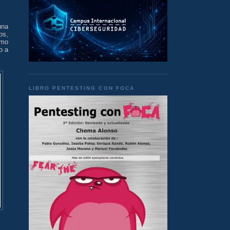
una
os,
omo
o a
LIBRO PENTESTING CON FOCA