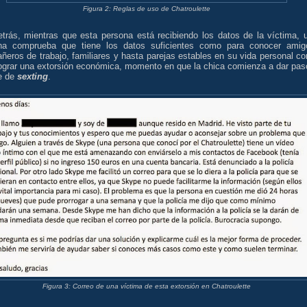
Figura 2: Reglas de uso de Chatroulette
etrás, mientras que esta persona está recibiendo los datos de la víctima, 
na comprueba que tiene los datos suficientes como para conocer amig
ñeros de trabajo, familiares y hasta parejas estables en su vida personal c
lograr una extorsión económica, momento en que la chica comienza a dar pas
se de
sexting
.
Figura 3: Correo de una víctima de esta extorsión en Chatroulette