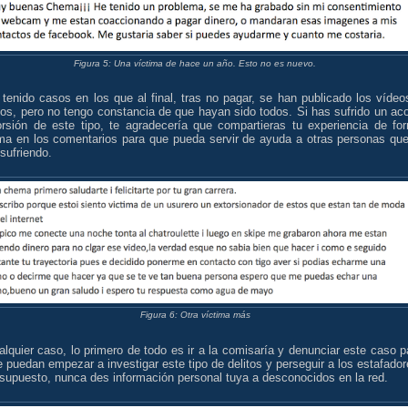
Figura 5: Una víctima de hace un año. Esto no es nuevo.
tenido casos en los que al final, tras no pagar, se han publicado los vídeo
tos, pero no tengo constancia de que hayan sido todos. Si has sufrido un ac
orsión de este tipo, te agradecería que compartieras tu experiencia de fo
ma en los comentarios para que pueda servir de ayuda a otras personas que
sufriendo.
Figura 6: Otra víctima más
lquier caso, lo primero de todo es ir a la comisaría y denunciar este caso p
 puedan empezar a investigar este tipo de delitos y perseguir a los estafador
supuesto, nunca des información personal tuya a desconocidos en la red.