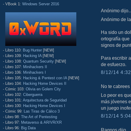
- VBook 1:
Windows Server 2016
Anónimo dijo..
Anónimo de la
Ha sido un dolo
ortografía que
signos de punt
- Libro 110:
Bug Hunter
[NEW]
- Libro 109:
Hacking IA
[NEW]
Para escribir 
- Libro 108:
Quantum Security
[NEW]
de esfuerzo.
- Libro 107:
Minihackers II
8/12/14 4:32
- Libro 106:
Minihackers I
- Libro 105:
Hacking & Pentest con IA
[NEW]
- Libro 104:
Hacking Home Devices II
No te cabrees d
- Cómic 103:
Olivia en Golem City
- Libro 102:
Ciberguerra
Lo peor es que
- Libro 101:
Arquitectura de Seguridad
más jóvenes e
- Libro 100:
Hacking Home Devices I
un juego inofe
- Cómic 99:
Las Tiras de Cálico 3
8/12/14 5:04
- Libro 98:
The Art of Pentesting
- Libro 97:
Metaverso & AR/VR/XR
- Libro 96:
Big Data
Ragnos dijo...