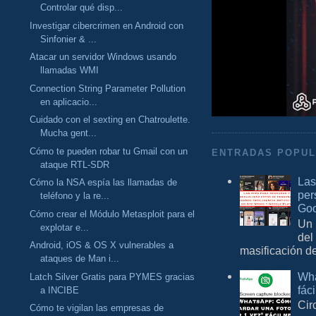
Controlar qué disp...
Investigar cibercrimen en Android con
Sinfonier & ...
Atacar un servidor Windows usando
llamadas WMI
Connection String Parameter Pollution
en aplicacio...
Cuidado con el sexting en Chatroulette.
Mucha gent...
Cómo te pueden robar tu Gmail con un
ENTRADAS POPU
ataque RTL-SDR
Las
Cómo la NSA espía las llamadas de
per
teléfono y la re...
Goo
Cómo crear el Módulo Metasploit para el
Un 
explotar e...
del
Android, iOS & OS X vulnerables a
masificación d
ataques de Man i...
Wha
Latch Silver Gratis para PYMES gracias
fác
a INCIBE
Cir
Cómo te vigilan las empresas de