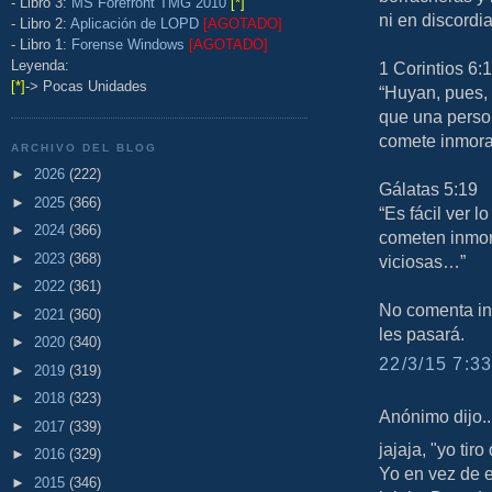
- Libro 3:
MS Forefront TMG 2010
[*]
ni en discordia
- Libro 2:
Aplicación de LOPD
[AGOTADO]
- Libro 1:
Forense Windows
[AGOTADO]
Leyenda:
1 Corintios 6:
[*]
-> Pocas Unidades
“Huyan, pues, 
que una person
comete inmora
ARCHIVO DEL BLOG
►
2026
(222)
Gálatas 5:19
►
2025
(366)
“Es fácil ver 
►
2024
(366)
cometen inmor
►
2023
(368)
viciosas…”
►
2022
(361)
No comenta in
►
2021
(360)
les pasará.
►
2020
(340)
22/3/15 7:33
►
2019
(319)
►
2018
(323)
Anónimo dijo..
►
2017
(339)
jajaja, "yo tiro
►
2016
(329)
Yo en vez de e
►
2015
(346)