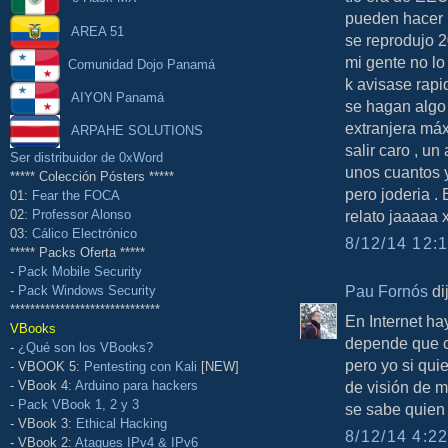
pueden hacer n
AREA 51
se reprodujo 2
mi gente no lo 
Comunidad Dojo Panamá
k avisase rapid
AIYON Panamá
se hagan algo 
extranjera má
ARPAHE SOLUTIONS
salir caro , un
Ser distribuidor de 0xWord
unos cuantos y
***** Colección Pósters *****
pero joderia .
01:
Fear the FOCA
relato jaaaaa 
02:
Professor Alonso
03:
Cálico Electrónico
8/12/14 12:1
***** Packs Oferta *****
-
Pack Mobile Security
Pau Fornós
dij
-
Pack Windows Security
******************************
En Internet h
VBooks
depende que c
-
¿Qué son los VBooks?
pero yo si qui
- VBOOK 5:
Pentesting con Kali
[NEW]
de visión de 
- VBook 4:
Arduino para hackers
-
Pack VBook 1, 2 y 3
se sabe quien
- VBook 3:
Ethical Hacking
8/12/14 4:22
- VBook 2:
Ataques IPv4 & IPv6