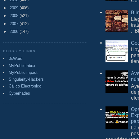
Com
►
2009
(406)
Bli
►
2008
(521)
Lle
►
2007
(412)
tra
, B
►
2006
(147)
Goo
Hay
BLOGS Y LINKS
per
0xWord
tie
MyPublicInbox
MyPublicimpact
Ave
núm
Singularity-Hackers
Aye
Cálico Electrónico
de 
Cyberhades
ele
Ope
Exp
par
La 
pos