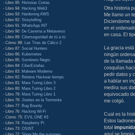
- Libro 95:
Historias Cortas
Otra historia 
- Libro 94:
Hacking Web3
- Libro 93:
Hardening AWS
Me llamo un t
- Libro 92:
Storytelling
Diciendome qu
- Libro 91:
WhatsApp INT
en el ordenado
- Libro 90:
De Caverna a Metaverso
en casa. El ti
- Libro 89:
Ciberseguridad de tú a tú
- Cómic 88:
Las Tiras de Cálico 2
La gracia está
- Libro 87:
Social Hunters
ningún ordenad
- Libro 86:
Kubernetes
- Libro 85:
Sombrero Negro
de la llamada 
- Libro 84:
CiberEstafas
cosquilas hac
- Libro 83:
Malware Moderno
pedir datos y 
- Libro 82:
Relatos Hackear tiempo
a hablar en in
- Libro 81:
Mara Turing Libro 3
medira sus dat
- Libro 80:
Mara Turing Libro 2
equivocado de 
- Libro 79:
Mara Turing Libro 1
- Libro 78:
Jinetes en la Tormenta
me colgó.
- Libro 77:
Bug Bounty
- Libro 76:
Hacking Wi-Fi
Cual es la hist
- Cómic 75:
EVIL:ONE #3
Estos ladrones
- Libro 74:
Raspberry Pi
total
impunid
- Libro 73:
OSINT
aquí se limpia
- Libro 72:
Show Me the e-money