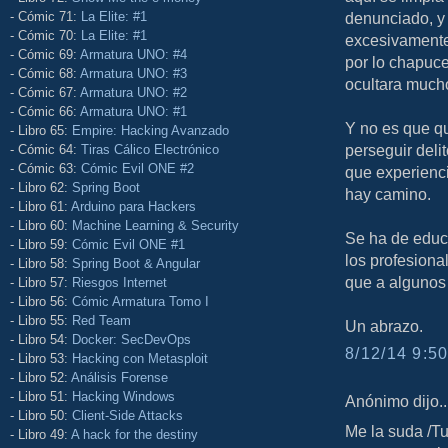
- Cómic 71:
La Elite: #1
denunciado, y 
- Cómic 70:
La Elite: #1
excesivamente
- Cómic 69:
Armatura UNO: #4
por lo chapuc
- Cómic 68:
Armatura UNO: #3
ocultara mucho
- Cómic 67:
Armatura UNO: #2
- Cómic 66:
Armatura UNO: #1
Y no es que q
- Libro 65:
Empire: Hacking Avanzado
perseguir deli
- Cómic 64:
Tiras Cálico Electrónico
- Cómic 63:
Cómic Evil ONE #2
que experienci
- Libro 62:
Spring Boot
hay camino.
- Libro 61:
Arduino para Hackers
- Libro 60:
Machine Learning & Security
Se ha de educ
- Libro 59:
Cómic Evil ONE #1
los profesiona
- Libro 58:
Spring Boot & Angular
que a algunos 
- Libro 57:
Riesgos Internet
- Libro 56:
Cómic Armatura Tomo I
- Libro 55:
Red Team
Un abrazo.
- Libro 54:
Docker: SecDevOps
8/12/14 9:50
- Libro 53:
Hacking con Metasploit
- Libro 52:
Análisis Forense
- Libro 51:
Hacking Windows
Anónimo dijo..
- Libro 50:
Client-Side Attacks
Me la suda /T
- Libro 49:
A hack for the destiny