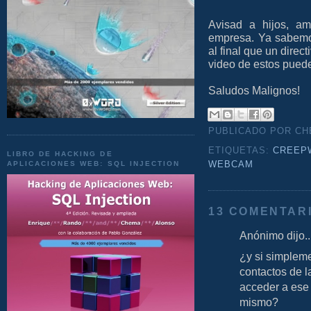
Avisad a hijos, am
empresa. Ya sabem
al final que un direc
video de estos puede
Saludos Malignos!
PUBLICADO POR C
ETIQUETAS:
CREEP
LIBRO DE HACKING DE
WEBCAM
APLICACIONES WEB: SQL INJECTION
13 COMENTAR
Anónimo dijo..
¿y si simpleme
contactos de l
acceder a ese 
mismo?