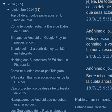
jejeje. De tod
▼
2014
(365)
cosas delante
▼
diciembre 2014
(31)
que seas acto
Top 31 de artículos publicados en El
23/3/15 5:31
lado del mal ...
Cómo te pueden robar la Base de Datos
Anónimo dijo..
de tu sitio ...
En apps de Android en Google Play te
Estoy deseando
puedes encont...
conmigo, le voy
El lado del mal a partir de hoy también
La nueva esco
en Teletexto
24/3/15 3:18
Hacking con Buscadores 3ª Edición, un
Fix para la ...
Anónimo dijo..
Cómo te pueden espiar por Telegram
Borre mi cuent
Wikileaks filtra las preocupaciones de la
la cuela ahor
CIA por ...
18/7/15 9:38
Cálico Electrónico os desea Feliz Fiesta
de 2015
Publicar un comenta
Navegadores de Android que no debes
usar si no qui...
Entrada más reciente
Los Guardianes de la Paz, el ataque a