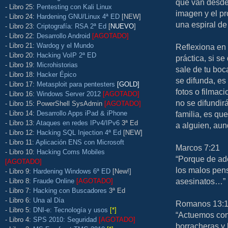
que van desde 
- Libro 25:
Pentesting con Kali Linux
imagen y el pr
- Libro 24:
Hardening GNU/Linux 4ª ED
[NEW]
una espiral de
- Libro 23:
Criptografía: RSA 2ª Ed
[
NUEVO
]
- Libro 22:
Desarrollo Android
[AGOTADO]
- Libro 21:
Wardog y el Mundo
Reflexiona en 
- Libro 20:
Hacking VoIP 2ª ED
práctica, si s
- Libro 19:
Microhistorias
sale de tu boc
- Libro 18:
Hacker Épico
se difunda, e
- Libro 17:
Metasploit para pentesters
[GOLD]
fotos o filmac
- Libro 16:
Windows Server 2012
[AGOTADO]
no se difundirá
- Libro 15: PowerShell SysAdmin
[AGOTADO]
- Libro 14:
Desarrollo Apps iPad & iPhone
familia, es q
- Libro 13:
Ataques en redes IPv4/IPv6
3ª Ed
a alguien, au
- Libro 12:
Hacking SQL Injection 4ª Ed
[NEW]
- Libro 11:
Aplicación ENS con Microsoft
Marcos 7:21
- Libro 10:
Hacking Coms Mobiles
“Porque de ade
[AGOTADO]
los malos pens
- Libro 9:
Hardening Windows 6ª ED
[New!]
asesinatos…”
- Libro 8:
Fraude Online
[AGOTADO]
- Libro 7:
Hacking con Buscadores
3ª Ed
- Libro 6:
Una al Día
Romanos 13:
- Libro 5:
DNI-e: Tecnología y usos
[*]
“Actuemos con
- Libro 4:
SPS 2010: Seguridad
[AGOTADO]
borracheras y 