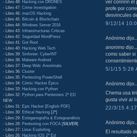
ver connnn el 
- Libro 48:
Hacking con DRONES
- Libro 47:
Crime Investigation
profe por corre
- Libro 46:
macOS Hacking
desvincules de
- Libro 45:
Bitcoin & Blockchain
9/12/14 10:0
- Libro 44:
Windows Server 2016
- Libro 43:
Infraestructuras Críticas
- Libro 42:
Seguridad WordPress
Anónimo dijo..
- Libro 41:
Got Root
anonimo dijo..
- Libro 40:
Hacking Web Tech
como saber si
- Libro 39:
Sinfonier: CyberINT
- Libro 38:
Malware Android
consentimient
- Libro 37:
Deep Web: Anonimato
5/1/15 5:28 
- Libro 36:
Cluster
- Libro 35:
Pentesting PowerShell
- Libro 34:
Cómic Hacker Épico
Anónimo dijo..
- Libro 33:
Hacking con Python
Chema usa tirit
- Libro 32:
Python para Pentesters 2ª ED
gusta vivir al l
NEW
- Libro 31:
Epic Hacker [English PDF]
22/3/15 4:17
- Libro 30:
Ethical Hacking
[2ª]
- Libro 29:
Esteganografía & Estegoanálisis
Anónimo dijo..
- Libro 28:
Pentesting con FOCA
[
SILVER
]
- Libro 27:
Linux Exploiting
El resultado d
- Libro 26:
Hacking IOS 2ª Ed