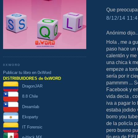
Que preocupant
8/12/14 11:4
Anónimo dijo..
Hola , me a gu
paso hace un 
calentón y me
una chica k me 
0XWORD
empeze a tonte
Publicar tu libro en 0xWord
sería por ir ci
DISTRIBUIDORES de 0xWORD
pammmm ... So
DragonJAR
Facebook y em
vida decia , co
8.8 Chile
iva a pagar lo
Dreamlab
estaba jodido v
borro you tub
Ekoparty
de la policía p
IT Forensic
pero bueno pue
tío era de EEU
e-Hack MX