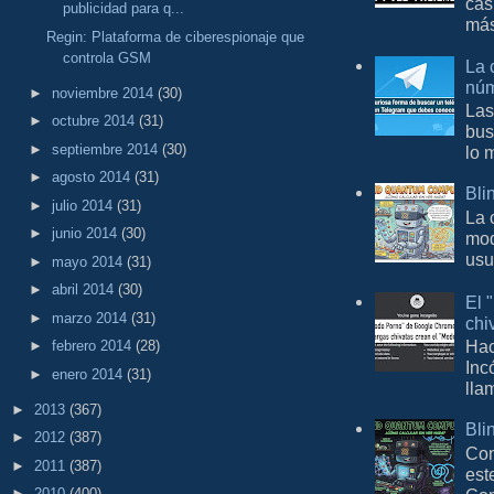
cas
publicidad para q...
más
Regin: Plataforma de ciberespionaje que
controla GSM
La 
núm
►
noviembre 2014
(30)
Las
►
octubre 2014
(31)
bus
►
septiembre 2014
(30)
lo 
►
agosto 2014
(31)
Bli
►
julio 2014
(31)
La 
►
junio 2014
(30)
mod
usu
►
mayo 2014
(31)
►
abril 2014
(30)
El 
►
marzo 2014
(31)
chi
Hac
►
febrero 2014
(28)
Inc
►
enero 2014
(31)
lla
►
2013
(367)
Bli
►
2012
(387)
Con
►
2011
(387)
est
►
2010
(400)