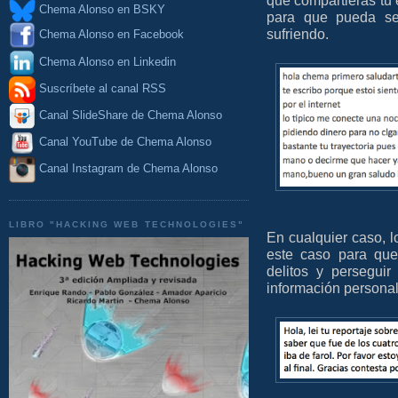
que compartieras tu
Chema Alonso en BSKY
para que pueda se
sufriendo.
Chema Alonso en Facebook
Chema Alonso en Linkedin
Suscríbete al canal RSS
Canal SlideShare de Chema Alonso
Canal YouTube de Chema Alonso
Canal Instagram de Chema Alonso
LIBRO "HACKING WEB TECHNOLOGIES"
En cualquier caso, l
este caso para que
delitos y persegui
información personal