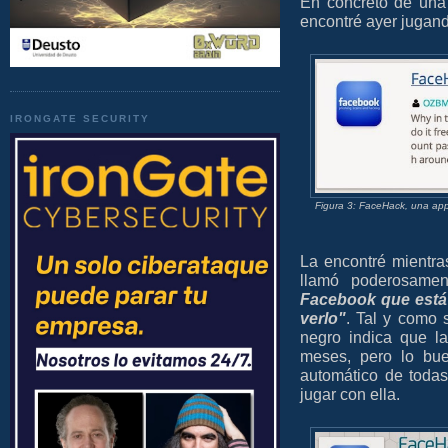
En concreto de un
encontré ayer jugan
IRONGATE SECURITY
Figura 3: FaceHack, una ap
La encontré mientr
llamó poderosamen
Facebook que está 
verlo"
. Tal y como 
negro indica que l
meses, pero lo b
automático de toda
jugar con ella.