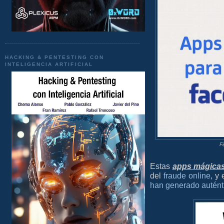
HACKING & PENTESTING CON
INTELIGENCIA ARTIFICIAL
F
Estas
apps mágicas
del
fraude online
, y
han generado autént