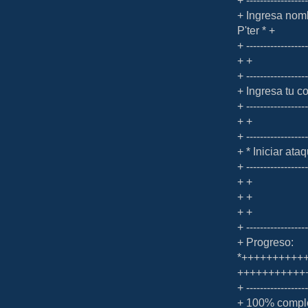
+ Ingresa nomb
P'ter * +
+ -----------------
+ +
+ -----------------
+ Ingresa tu 
+ -----------------
+ +
+ -----------------
+ * Iniciar ata
+ -----------------
+ +
+ +
+ +
+ ------------------
+ Progreso:
*++++++++++
+++++++++++
+ ------------------
+ 100% compl