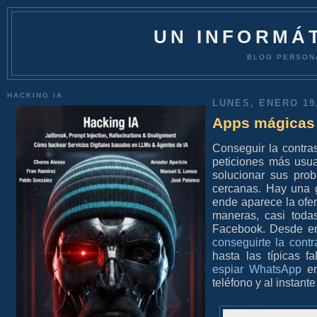
UN INFORMÁT
BLOG PERSON
HACKING IA
LUNES, ENERO 19
Apps mágicas
Conseguir la contr
peticiones más usua
solucionar sus pro
cercanas. Hay una g
ende aparece la ofer
maneras, casi toda
Facebook. Desde en
conseguirte la cont
hasta las típicas f
espiar WhatsApp
en
teléfono y al instant