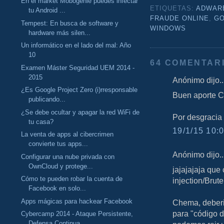
En el market Mobogenie puedes infectar
ETIQUETAS:
ADWAR
tu Android ...
FRAUDE ONLINE
,
GO
Tempest: En busca de software y
WINDOWS
hardware más silen...
Un informático en el lado del mal: Año
10
64 COMENTAR
Examen Máster Seguridad UEM 2014 -
2015
Anónimo dijo..
¿Es Google Project Zero (i)rresponsable
Buen aporte 
publicando...
¿Se debe ocultar y apagar la red WiFi de
Por desgracia 
tu casa?
19/1/15 10:0
La venta de apps al cibercrimen
convierte tus apps...
Anónimo dijo..
Configurar una nube privada con
OwnCloud y protege...
jajajajaja que
Cómo te pueden robar la cuenta de
injection/Brut
Facebook en solo...
Apps mágicas para hackear Facebook
Chema, deberia
para "código d
Cybercamp 2014 - Ataque Persistente,
Defensa Continua