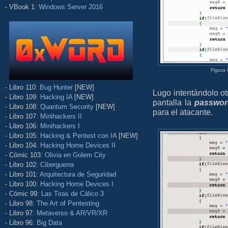
- VBook 1:
Windows Server 2016
Figura 
- Libro 110:
Bug Hunter
[NEW]
Lugo intentándolo otr
- Libro 109:
Hacking IA
[NEW]
pantalla la
passwor
- Libro 108:
Quantum Security
[NEW]
para el atacante.
- Libro 107:
Minihackers II
- Libro 106:
Minihackers I
- Libro 105:
Hacking & Pentest con IA
[NEW]
- Libro 104:
Hacking Home Devices II
- Cómic 103:
Olivia en Golem City
- Libro 102:
Ciberguerra
- Libro 101:
Arquitectura de Seguridad
- Libro 100:
Hacking Home Devices I
- Cómic 99:
Las Tiras de Cálico 3
- Libro 98:
The Art of Pentesting
- Libro 97:
Metaverso & AR/VR/XR
- Libro 96:
Big Data