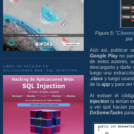
Figura 5: "
Ciberes
por
Aún así, publicar 
Google Play
no pare
de estos autores, a
descargarla y darle
LIBRO DE HACKING DE
APLICACIONES WEB: SQL INJECTION
luego una extracci
.class
y luego usan
de la
app
y para ver 
Al extraer el códi
Injection
la tenían e
a ver qué hacían po
DoSomeTasks
para 