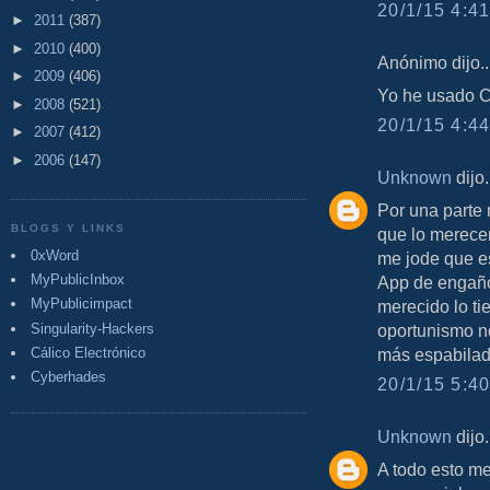
20/1/15 4:41
►
2011
(387)
►
2010
(400)
Anónimo dijo..
►
2009
(406)
Yo he usado 
►
2008
(521)
20/1/15 4:44
►
2007
(412)
►
2006
(147)
Unknown
dijo.
Por una parte
BLOGS Y LINKS
que lo merecen 
0xWord
me jode que e
MyPublicInbox
App de engaño 
MyPublicimpact
merecido lo ti
oportunismo n
Singularity-Hackers
más espabilado.
Cálico Electrónico
Cyberhades
20/1/15 5:40
Unknown
dijo.
A todo esto me