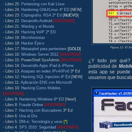
- Libro 25:
Pentesting con Kali Linux
- Libro 24:
Hardening GNU/Linux 4ª ED
[NEW]
- Libro 23:
Criptografía: RSA 2ª Ed
[
NUEVO
]
- Libro 22:
Desarrollo Android
[AGOTADO]
- Libro 21:
Wardog y el Mundo
- Libro 20:
Hacking VoIP 2ª ED
- Libro 19:
Microhistorias
- Libro 18:
Hacker Épico
Figura 12: El St
- Libro 17:
Metasploit para pentesters
[GOLD]
- Libro 16:
Windows Server 2012
[AGOTADO]
- Libro 15: PowerShell SysAdmin
[AGOTADO]
¿Y todo por qué?
- Libro 14:
Desarrollo Apps iPad & iPhone
publicidad de
Mobil
- Libro 13:
Ataques en redes IPv4/IPv6
3ª Ed
esta app se puede
- Libro 12:
Hacking SQL Injection 4ª Ed
[NEW]
usuarios que busca
- Libro 11:
Aplicación ENS con Microsoft
- Libro 10:
Hacking Coms Mobiles
[AGOTADO]
- Libro 9:
Hardening Windows 6ª ED
[New!]
- Libro 8:
Fraude Online
[AGOTADO]
- Libro 7:
Hacking con Buscadores
3ª Ed
- Libro 6:
Una al Día
- Libro 5:
DNI-e: Tecnología y usos
[*]
- Libro 4:
SPS 2010: Seguridad
[AGOTADO]