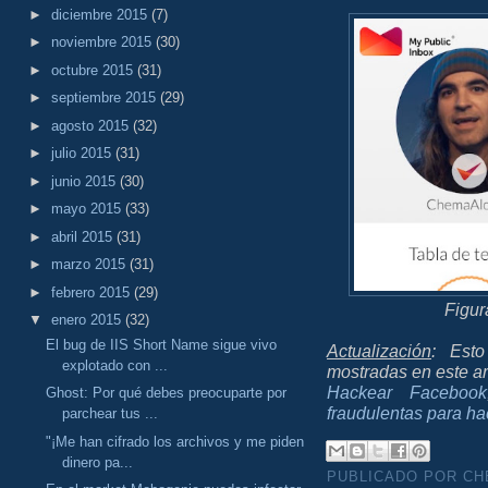
►
diciembre 2015
(7)
►
noviembre 2015
(30)
►
octubre 2015
(31)
►
septiembre 2015
(29)
►
agosto 2015
(32)
►
julio 2015
(31)
►
junio 2015
(30)
►
mayo 2015
(33)
►
abril 2015
(31)
►
marzo 2015
(31)
►
febrero 2015
(29)
Figur
▼
enero 2015
(32)
El bug de IIS Short Name sigue vivo
Actualización
: Est
explotado con ...
mostradas en este ar
Hackear Facebook
Ghost: Por qué debes preocuparte por
fraudulentas para h
parchear tus ...
"¡Me han cifrado los archivos y me piden
dinero pa...
PUBLICADO POR C