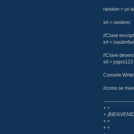
random = yo t
srt = random;
//Clave encrip
srt = isaubnf
//Clave desen
srt = jugos123
Console.WriteL
//como se mues
--------------------
+ +
+ ¡BIENVENI
+ +
+ +
+ -----------------