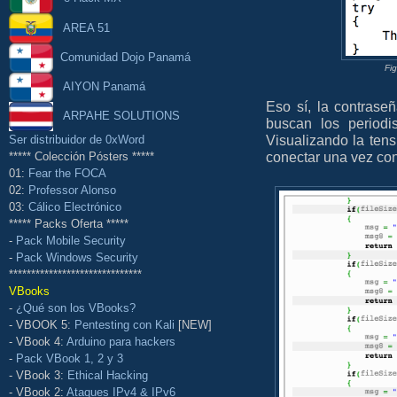
AREA 51
Comunidad Dojo Panamá
Fi
AIYON Panamá
Eso sí, la contrase
ARPAHE SOLUTIONS
buscan los periodi
Visualizando la tens
Ser distribuidor de 0xWord
conectar una vez con
***** Colección Pósters *****
01:
Fear the FOCA
02:
Professor Alonso
03:
Cálico Electrónico
***** Packs Oferta *****
-
Pack Mobile Security
-
Pack Windows Security
******************************
VBooks
-
¿Qué son los VBooks?
- VBOOK 5:
Pentesting con Kali
[NEW]
- VBook 4:
Arduino para hackers
-
Pack VBook 1, 2 y 3
- VBook 3:
Ethical Hacking
- VBook 2:
Ataques IPv4 & IPv6