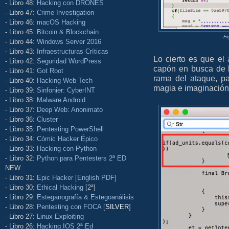
- Libro 48:
Hacking con DRONES
- Libro 47:
Crime Investigation
- Libro 46:
macOS Hacking
- Libro 45:
Bitcoin & Blockchain
Fi
- Libro 44:
Windows Server 2016
- Libro 43:
Infraestructuras Críticas
Lo cierto es que el
- Libro 42:
Seguridad WordPress
capón en busca de 
- Libro 41:
Got Root
rama del ataque, p
- Libro 40:
Hacking Web Tech
magia e imaginación
- Libro 39:
Sinfonier: CyberINT
- Libro 38:
Malware Android
- Libro 37:
Deep Web: Anonimato
- Libro 36:
Cluster
- Libro 35:
Pentesting PowerShell
- Libro 34:
Cómic Hacker Épico
- Libro 33:
Hacking con Python
- Libro 32:
Python para Pentesters 2ª ED
NEW
- Libro 31:
Epic Hacker [English PDF]
- Libro 30:
Ethical Hacking
[2ª]
- Libro 29:
Esteganografía & Estegoanálisis
- Libro 28:
Pentesting con FOCA
[
SILVER
]
- Libro 27:
Linux Exploiting
- Libro 26:
Hacking IOS 2ª Ed