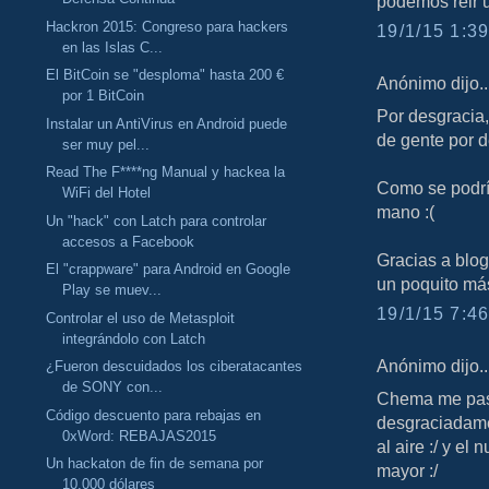
podemos reir u
Hackron 2015: Congreso para hackers
19/1/15 1:39
en las Islas C...
El BitCoin se "desploma" hasta 200 €
Anónimo dijo..
por 1 BitCoin
Por desgracia,
Instalar un AntiVirus en Android puede
de gente por d
ser muy pel...
Read The F****ng Manual y hackea la
Como se podría
WiFi del Hotel
mano :(
Un "hack" con Latch para controlar
accesos a Facebook
Gracias a blo
El "crappware" para Android en Google
un poquito más
Play se muev...
19/1/15 7:46
Controlar el uso de Metasploit
integrándolo con Latch
Anónimo dijo..
¿Fueron descuidados los ciberatacantes
de SONY con...
Chema me pasa
Código descuento para rebajas en
desgraciadame
0xWord: REBAJAS2015
al aire :/ y e
Un hackaton de fin de semana por
mayor :/
10.000 dólares