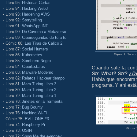
- Libro 95:
Historias Cortas
- Libro 94:
Hacking Web3
- Libro 93:
Hardening AWS
- Libro 92:
Storytelling
- Libro 91:
WhatsApp INT
- Libro 90:
De Caverna a Metaverso
- Libro 89:
Ciberseguridad de tú a tú
- Cómic 88:
Las Tiras de Cálico 2
- Libro 87:
Social Hunters
- Libro 86:
Kubernetes
Figura 9: Se co
- Libro 85:
Sombrero Negro
- Libro 84:
CiberEstafas
Cuando sale la cont
- Libro 83:
Malware Moderno
Str
.
What? Str?
¿De
- Libro 82:
Relatos Hackear tiempo
Había que encontra
- Libro 81:
Mara Turing Libro 3
programa. Y ahí está
- Libro 80:
Mara Turing Libro 2
- Libro 79:
Mara Turing Libro 1
- Libro 78:
Jinetes en la Tormenta
- Libro 77:
Bug Bounty
- Libro 76:
Hacking Wi-Fi
- Cómic 75:
EVIL:ONE #3
- Libro 74:
Raspberry Pi
Figura 
- Libro 73:
OSINT
- Libro 72:
Show Me the e-money