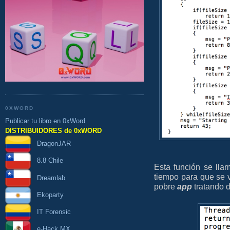
0XWORD
Publicar tu libro en 0xWord
DISTRIBUIDORES de 0xWORD
DragonJAR
8.8 Chile
Esta función se ll
tiempo para que se v
Dreamlab
pobre
app
tratando d
Ekoparty
IT Forensic
e-Hack MX