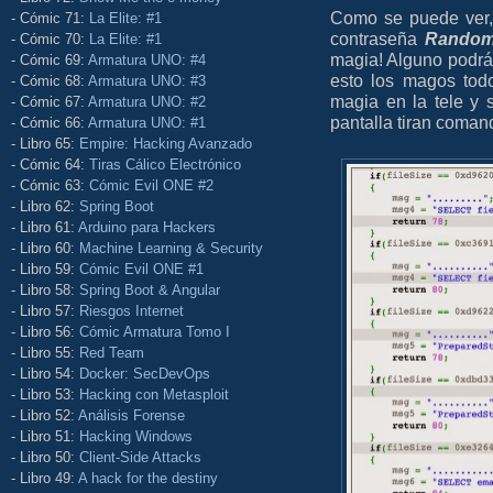
Como se puede ver, 
- Cómic 71:
La Elite: #1
contraseña
Rando
- Cómic 70:
La Elite: #1
magia! Alguno podrá 
- Cómic 69:
Armatura UNO: #4
esto los magos tod
- Cómic 68:
Armatura UNO: #3
magia en la tele y 
- Cómic 67:
Armatura UNO: #2
pantalla tiran coma
- Cómic 66:
Armatura UNO: #1
- Libro 65:
Empire: Hacking Avanzado
- Cómic 64:
Tiras Cálico Electrónico
- Cómic 63:
Cómic Evil ONE #2
- Libro 62:
Spring Boot
- Libro 61:
Arduino para Hackers
- Libro 60:
Machine Learning & Security
- Libro 59:
Cómic Evil ONE #1
- Libro 58:
Spring Boot & Angular
- Libro 57:
Riesgos Internet
- Libro 56:
Cómic Armatura Tomo I
- Libro 55:
Red Team
- Libro 54:
Docker: SecDevOps
- Libro 53:
Hacking con Metasploit
- Libro 52:
Análisis Forense
- Libro 51:
Hacking Windows
- Libro 50:
Client-Side Attacks
- Libro 49:
A hack for the destiny