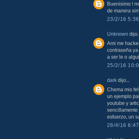
Buenisimo ! m
de manera sim
23/2/16 5:36
Unknown
dijo.
Ami me hackea
contraseña ya
a ser le o alg
25/2/16 10:0
dark
dijo...
Chema mis feli
un ejemplo par
youtube y arti
sencillamente e
esfuerzo, un 
28/4/16 6:47