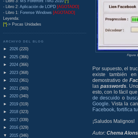
- Libro 3:
MS Forefront TMG 2010
[*]
- Libro 2:
Aplicación de LOPD
[AGOTADO]
- Libro 1:
Forense Windows
[AGOTADO]
Leyenda:
[*]
-> Pocas Unidades
ARCHIVO DEL BLOG
►
2026
(220)
Figura 
►
2025
(366)
►
2024
(366)
Por supuesto, el tru
►
2023
(368)
existe también en
demostrativo de
Fac
►
2022
(361)
las
passwords
. Uno
►
2021
(360)
esto, con lo fácil qu
►
2020
(340)
de descuido
o
busc
Google
. Vista la c
►
2019
(319)
Facebook, fortifica t
►
2018
(323)
►
2017
(339)
¡Saludos Malignos!
►
2016
(329)
Autor:
Chema Alon
▼
2015
(346)