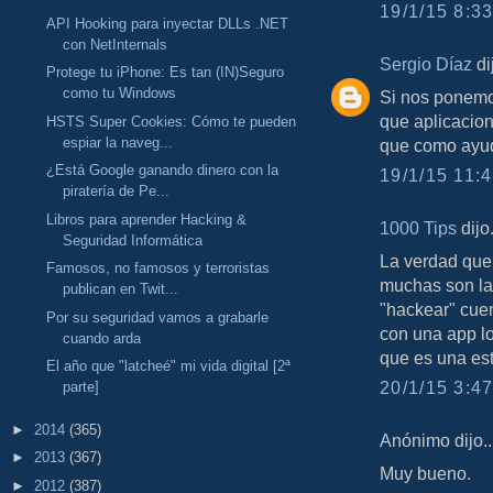
19/1/15 8:33
API Hooking para inyectar DLLs .NET
con NetInternals
Sergio Díaz
dij
Protege tu iPhone: Es tan (IN)Seguro
como tu Windows
Si nos ponemo
que aplicacion
HSTS Super Cookies: Cómo te pueden
espiar la naveg...
que como ayud
¿Está Google ganando dinero con la
19/1/15 11:4
piratería de Pe...
Libros para aprender Hacking &
1000 Tips
dijo.
Seguridad Informática
La verdad que 
Famosos, no famosos y terroristas
muchas son la
publican en Twit...
"hackear" cue
Por su seguridad vamos a grabarle
con una app lo
cuando arda
que es una est
El año que "latcheé" mi vida digital [2ª
20/1/15 3:47
parte]
►
2014
(365)
Anónimo dijo..
►
2013
(367)
Muy bueno.
►
2012
(387)