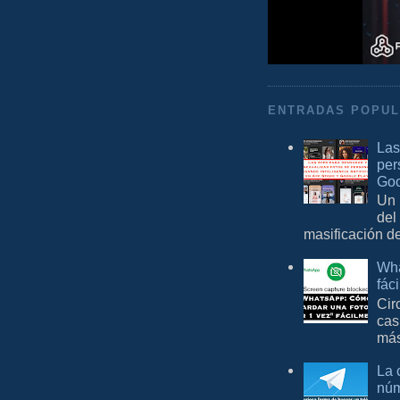
ENTRADAS POPU
Las
per
Goo
Un 
del
masificación d
Wha
fác
Cir
cas
más
La 
núm