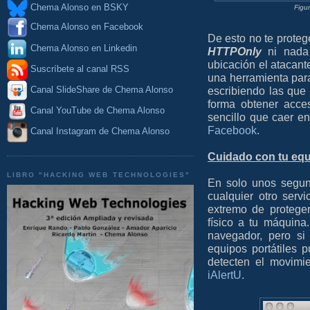
Chema Alonso en BSKY
Figu
Chema Alonso en Facebook
De esto no te proteg
Chema Alonso en Linkedin
HTTPOnly
ni nada 
ubicación el atacant
Suscríbete al canal RSS
una herramienta para
escribiendo las que
Canal SlideShare de Chema Alonso
forma obtener acce
Canal YouTube de Chema Alonso
sencillo que caer e
Facebook
.
Canal Instagram de Chema Alonso
Cuidado con tu equ
LIBRO "HACKING WEB TECHNOLOGIES"
En solo unos segu
cualquier otro serv
extremo de protege
físico a tu máquina
navegador, pero s
equipos portátiles 
detecten el movimi
iAlertU
.