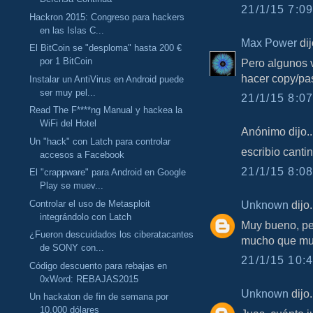
21/1/15 7:09
Hackron 2015: Congreso para hackers
en las Islas C...
Max Power
dij
El BitCoin se "desploma" hasta 200 €
por 1 BitCoin
Pero algunos v
hacer copy/pas
Instalar un AntiVirus en Android puede
ser muy pel...
21/1/15 8:07
Read The F****ng Manual y hackea la
WiFi del Hotel
Anónimo dijo..
Un "hack" con Latch para controlar
escribio cantin
accesos a Facebook
21/1/15 8:08
El "crappware" para Android en Google
Play se muev...
Unknown
dijo.
Controlar el uso de Metasploit
integrándolo con Latch
Muy bueno, per
¿Fueron descuidados los ciberatacantes
mucho que mue
de SONY con...
21/1/15 10:4
Código descuento para rebajas en
0xWord: REBAJAS2015
Unknown
dijo.
Un hackaton de fin de semana por
10.000 dólares