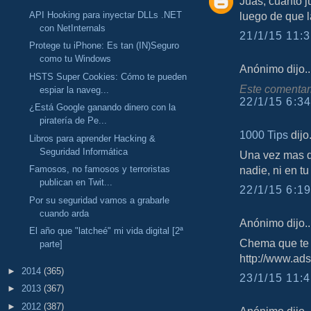
Juas, cuánto j
API Hooking para inyectar DLLs .NET
luego de que l
con NetInternals
21/1/15 11:3
Protege tu iPhone: Es tan (IN)Seguro
como tu Windows
Anónimo dijo..
HSTS Super Cookies: Cómo te pueden
Este comentari
espiar la naveg...
22/1/15 6:34
¿Está Google ganando dinero con la
piratería de Pe...
1000 Tips
dijo.
Libros para aprender Hacking &
Seguridad Informática
Una vez mas q
Famosos, no famosos y terroristas
nadie, ni en t
publican en Twit...
22/1/15 6:19
Por su seguridad vamos a grabarle
cuando arda
Anónimo dijo..
El año que "latcheé" mi vida digital [2ª
Chema que te 
parte]
http://www.ad
►
2014
(365)
23/1/15 11:4
►
2013
(367)
►
2012
(387)
Anónimo dijo..