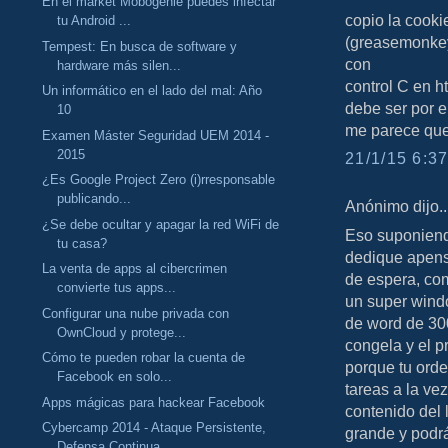
En el market Mobogenie puedes infectar
copio la cooki
tu Android ...
(greasemonkey
Tempest: En busca de software y
con
hardware más silen...
control C en h
Un informático en el lado del mal: Año
debe ser por el
10
me parece que 
Examen Máster Seguridad UEM 2014 -
2015
21/1/15 6:37
¿Es Google Project Zero (i)rresponsable
publicando...
Anónimo dijo..
¿Se debe ocultar y apagar la red WiFi de
Eso suponiend
tu casa?
dedique apens
La venta de apps al cibercrimen
de espera, co
convierte tus apps...
un super wind
Configurar una nube privada con
de word de 30
OwnCloud y protege...
congela y el p
Cómo te pueden robar la cuenta de
porque tu ord
Facebook en solo...
tareas a la ve
Apps mágicas para hackear Facebook
contenido del 
Cybercamp 2014 - Ataque Persistente,
grande y podrá
Defensa Continua