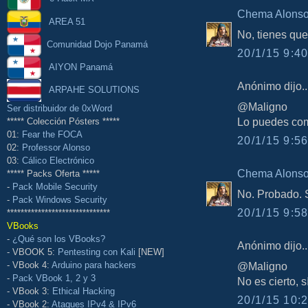
Chema Alons
AREA 51
No, tienes que
Comunidad Dojo Panamá
20/1/15 9:40
AIYON Panamá
Anónimo dijo..
ARPAHE SOLUTIONS
@Maligno
Ser distribuidor de 0xWord
Lo puedes co
***** Colección Pósters *****
01:
Fear the FOCA
20/1/15 9:56
02:
Professor Alonso
03:
Cálico Electrónico
Chema Alons
***** Packs Oferta *****
-
Pack Mobile Security
No. Probado. 
-
Pack Windows Security
20/1/15 9:58
******************************
VBooks
-
¿Qué son los VBooks?
Anónimo dijo..
- VBOOK 5:
Pentesting con Kali
[NEW]
@Maligno
- VBook 4:
Arduino para hackers
-
Pack VBook 1, 2 y 3
No es cierto, s
- VBook 3:
Ethical Hacking
20/1/15 10:2
- VBook 2:
Ataques IPv4 & IPv6