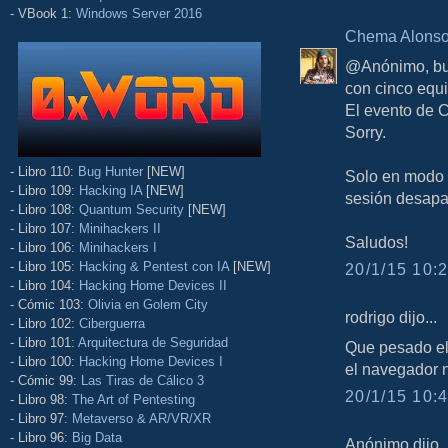
- VBook 1:
Windows Server 2016
Chema Alons
@Anónimo, bue
con cinco equi
El evento de C
Sorry.
- Libro 110:
Bug Hunter
[NEW]
Solo en modo i
- Libro 109:
Hacking IA
[NEW]
sesión desapa
- Libro 108:
Quantum Security
[NEW]
- Libro 107:
Minihackers II
Saludos!
- Libro 106:
Minihackers I
- Libro 105:
Hacking & Pentest con IA
[NEW]
20/1/15 10:2
- Libro 104:
Hacking Home Devices II
- Cómic 103:
Olivia en Golem City
rodrigo dijo...
- Libro 102:
Ciberguerra
- Libro 101:
Arquitectura de Seguridad
Que pesado el
- Libro 100:
Hacking Home Devices I
el navegador n
- Cómic 99:
Las Tiras de Cálico 3
20/1/15 10:4
- Libro 98:
The Art of Pentesting
- Libro 97:
Metaverso & AR/VR/XR
- Libro 96:
Big Data
Anónimo dijo..