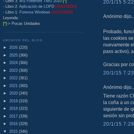
- Libro 3:
MS Forefront TMG 2010
[*]
20/1/15 5:22
- Libro 2:
Aplicación de LOPD
[AGOTADO]
- Libro 1:
Forense Windows
[AGOTADO]
Anónimo dijo..
Leyenda:
[*]
-> Pocas Unidades
Probado, funci
las cookies se
ARCHIVO DEL BLOG
nuevamente el 
►
2026
(220)
pass activo), a
►
2025
(366)
►
2024
(366)
Gracias por co
►
2023
(368)
20/1/15 7:23
►
2022
(361)
►
2021
(360)
Anónimo dijo..
►
2020
(340)
Tiene razón Ch
►
2019
(319)
la coña a un c
siguiente de q
►
2018
(323)
sesión sin pr
►
2017
(339)
20/1/15 7:29
►
2016
(329)
▼
2015
(346)