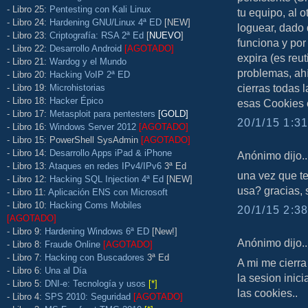
- Libro 25:
Pentesting con Kali Linux
tu equipo, al o
- Libro 24:
Hardening GNU/Linux 4ª ED
[NEW]
loguear, dado 
- Libro 23:
Criptografía: RSA 2ª Ed
[
NUEVO
]
funciona y por
- Libro 22:
Desarrollo Android
[AGOTADO]
expira (es reut
- Libro 21:
Wardog y el Mundo
problemas, ahí
- Libro 20:
Hacking VoIP 2ª ED
cierras todas 
- Libro 19:
Microhistorias
- Libro 18:
Hacker Épico
esas Cookies 
- Libro 17:
Metasploit para pentesters
[GOLD]
20/1/15 1:31
- Libro 16:
Windows Server 2012
[AGOTADO]
- Libro 15: PowerShell SysAdmin
[AGOTADO]
- Libro 14:
Desarrollo Apps iPad & iPhone
Anónimo dijo..
- Libro 13:
Ataques en redes IPv4/IPv6
3ª Ed
una vez que te
- Libro 12:
Hacking SQL Injection 4ª Ed
[NEW]
usa? gracias,
- Libro 11:
Aplicación ENS con Microsoft
- Libro 10:
Hacking Coms Mobiles
20/1/15 2:38
[AGOTADO]
- Libro 9:
Hardening Windows 6ª ED
[New!]
Anónimo dijo..
- Libro 8:
Fraude Online
[AGOTADO]
- Libro 7:
Hacking con Buscadores
3ª Ed
A mi me cierra
- Libro 6:
Una al Día
la sesion inic
- Libro 5:
DNI-e: Tecnología y usos
[*]
las cookies..
- Libro 4:
SPS 2010: Seguridad
[AGOTADO]