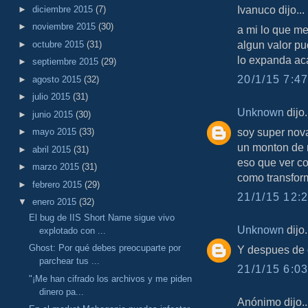
Ivanuco dijo...
►
diciembre 2015
(7)
►
noviembre 2015
(30)
a mi lo que me
algun valor p
►
octubre 2015
(31)
lo expanda aca
►
septiembre 2015
(29)
20/1/15 7:47
►
agosto 2015
(32)
►
julio 2015
(31)
Unknown
dijo.
►
junio 2015
(30)
soy super nova
►
mayo 2015
(33)
un monton de n
►
abril 2015
(31)
eso que ver co
►
marzo 2015
(31)
como transfor
►
febrero 2015
(29)
21/1/15 12:2
▼
enero 2015
(32)
El bug de IIS Short Name sigue vivo
Unknown
dijo.
explotado con ...
Ghost: Por qué debes preocuparte por
Y despues de 
parchear tus ...
21/1/15 6:03
"¡Me han cifrado los archivos y me piden
dinero pa...
Anónimo dijo..