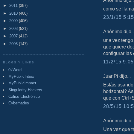
►
2011
(387)
como se llama
►
2010
(400)
23/1/15 5:15
►
2009
(406)
►
2008
(521)
Anónimo dijo..
►
2007
(412)
una vez tengo 
►
2006
(147)
que quiere dec
configurar las
11/2/15 9:05
BLOGS Y LINKS
0xWord
JuanPi dijo...
MyPublicInbox
MyPublicimpact
Estáis usando
Singularity-Hackers
horizontal? As
Cálico Electrónico
que con Ctrl+S
Cyberhades
28/5/15 10:5
Anónimo dijo..
Una vez que te