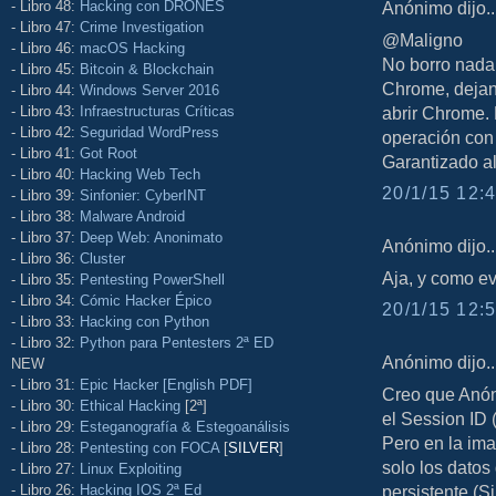
- Libro 48:
Hacking con DRONES
Anónimo dijo..
- Libro 47:
Crime Investigation
@Maligno
- Libro 46:
macOS Hacking
No borro nada,
- Libro 45:
Bitcoin & Blockchain
Chrome, dejan
- Libro 44:
Windows Server 2016
- Libro 43:
Infraestructuras Críticas
abrir Chrome.
- Libro 42:
Seguridad WordPress
operación con 
- Libro 41:
Got Root
Garantizado a
- Libro 40:
Hacking Web Tech
20/1/15 12:4
- Libro 39:
Sinfonier: CyberINT
- Libro 38:
Malware Android
- Libro 37:
Deep Web: Anonimato
Anónimo dijo..
- Libro 36:
Cluster
Aja, y como ev
- Libro 35:
Pentesting PowerShell
- Libro 34:
Cómic Hacker Épico
20/1/15 12:5
- Libro 33:
Hacking con Python
- Libro 32:
Python para Pentesters 2ª ED
Anónimo dijo..
NEW
- Libro 31:
Epic Hacker [English PDF]
Creo que Anón
- Libro 30:
Ethical Hacking
[2ª]
el Session ID 
- Libro 29:
Esteganografía & Estegoanálisis
Pero en la im
- Libro 28:
Pentesting con FOCA
[
SILVER
]
solo los dato
- Libro 27:
Linux Exploiting
- Libro 26:
Hacking IOS 2ª Ed
persistente (S