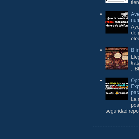
tie
Ave
núm
Aye
de 
ele
Bli
Lle
tra
, B
Ope
Exp
par
La 
pos
seguridad repo