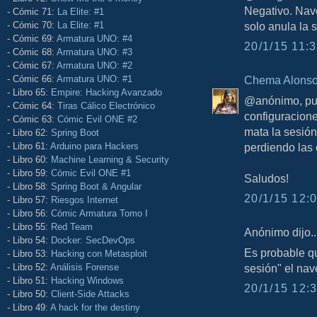
Negativo. Nave
- Cómic 71:
La Elite: #1
- Cómic 70:
La Elite: #1
solo anula la
- Cómic 69:
Armatura UNO: #4
20/1/15 11:3
- Cómic 68:
Armatura UNO: #3
- Cómic 67:
Armatura UNO: #2
- Cómic 66:
Armatura UNO: #1
Chema Alons
- Libro 65:
Empire: Hacking Avanzado
@anónimo, pue
- Cómic 64:
Tiras Cálico Electrónico
configuracione
- Cómic 63:
Cómic Evil ONE #2
mata la sesión
- Libro 62:
Spring Boot
- Libro 61:
Arduino para Hackers
perdiendo las 
- Libro 60:
Machine Learning & Security
- Libro 59:
Cómic Evil ONE #1
Saludos!
- Libro 58:
Spring Boot & Angular
20/1/15 12:0
- Libro 57:
Riesgos Internet
- Libro 56:
Cómic Armatura Tomo I
- Libro 55:
Red Team
Anónimo dijo..
- Libro 54:
Docker: SecDevOps
Es probable qu
- Libro 53:
Hacking con Metasploit
- Libro 52:
Análisis Forense
sesión" el nav
- Libro 51:
Hacking Windows
20/1/15 12:3
- Libro 50:
Client-Side Attacks
- Libro 49:
A hack for the destiny