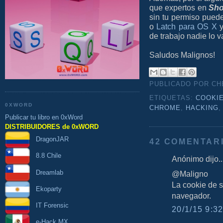
que expertos en
Sho
sin tu permiso pued
o
Latch para OS X
y
de trabajo nadie lo v
Saludos Malignos!
PUBLICADO POR C
ETIQUETAS:
COOKI
0XWORD
CHROME
,
HACKING
Publicar tu libro en 0xWord
DISTRIBUIDORES de 0xWORD
DragonJAR
42 COMENTAR
8.8 Chile
Anónimo dijo..
Dreamlab
@Maligno
La cookie de 
Ekoparty
navegador.
IT Forensic
20/1/15 9:32
e-Hack MX