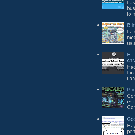
Las
bus
lo 
Bli
La 
mod
usu
El 
chi
Hac
Inc
lla
Bli
Con
est
Com
Goo
Hay
per