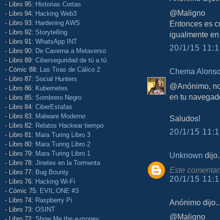
- Libro 95:
Historias Cortas
@Maligno
- Libro 94:
Hacking Web3
- Libro 93:
Hardening AWS
Entonces es c
- Libro 92:
Storytelling
igualmente en v
- Libro 91:
WhatsApp INT
20/1/15 11:1
- Libro 90:
De Caverna a Metaverso
- Libro 89:
Ciberseguridad de tú a tú
- Cómic 88:
Las Tiras de Cálico 2
Chema Alons
- Libro 87:
Social Hunters
@Anónimo, no.
- Libro 86:
Kubernetes
en tu navegado
- Libro 85:
Sombrero Negro
- Libro 84:
CiberEstafas
- Libro 83:
Malware Moderno
Saludos!
- Libro 82:
Relatos Hackear tiempo
20/1/15 11:1
- Libro 81:
Mara Turing Libro 3
- Libro 80:
Mara Turing Libro 2
- Libro 79:
Mara Turing Libro 1
Unknown
dijo.
- Libro 78:
Jinetes en la Tormenta
Este comentari
- Libro 77:
Bug Bounty
20/1/15 11:1
- Libro 76:
Hacking Wi-Fi
- Cómic 75:
EVIL:ONE #3
- Libro 74:
Raspberry Pi
Anónimo dijo..
- Libro 73:
OSINT
@Maligno
- Libro 72:
Show Me the e-money