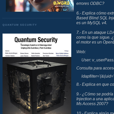
errores ODBC?
6.- Explica cómo ext
Based Blind SQL Inje
es un MySQL v4.
QUANTUM SECURITY
7.- En un ataque LDA
como la que sigue. 
el motor es un Ope
Web:
User: v_user
Pass
Consulta para acces
ldapfilter='(&(uid
8.- Explica en que c
9.- ¿Cómo se podría
Injection a una apli
Ms Access 2007?
10.- Explica algún m