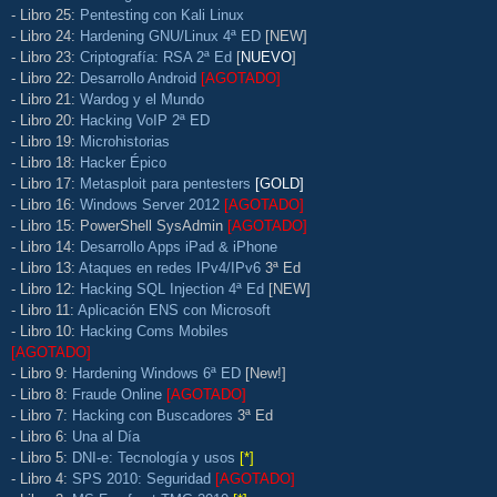
- Libro 25:
Pentesting con Kali Linux
- Libro 24:
Hardening GNU/Linux 4ª ED
[NEW]
- Libro 23:
Criptografía: RSA 2ª Ed
[
NUEVO
]
- Libro 22:
Desarrollo Android
[AGOTADO]
- Libro 21:
Wardog y el Mundo
- Libro 20:
Hacking VoIP 2ª ED
- Libro 19:
Microhistorias
- Libro 18:
Hacker Épico
- Libro 17:
Metasploit para pentesters
[GOLD]
- Libro 16:
Windows Server 2012
[AGOTADO]
- Libro 15: PowerShell SysAdmin
[AGOTADO]
- Libro 14:
Desarrollo Apps iPad & iPhone
- Libro 13:
Ataques en redes IPv4/IPv6
3ª Ed
- Libro 12:
Hacking SQL Injection 4ª Ed
[NEW]
- Libro 11:
Aplicación ENS con Microsoft
- Libro 10:
Hacking Coms Mobiles
[AGOTADO]
- Libro 9:
Hardening Windows 6ª ED
[New!]
- Libro 8:
Fraude Online
[AGOTADO]
- Libro 7:
Hacking con Buscadores
3ª Ed
- Libro 6:
Una al Día
- Libro 5:
DNI-e: Tecnología y usos
[*]
- Libro 4:
SPS 2010: Seguridad
[AGOTADO]