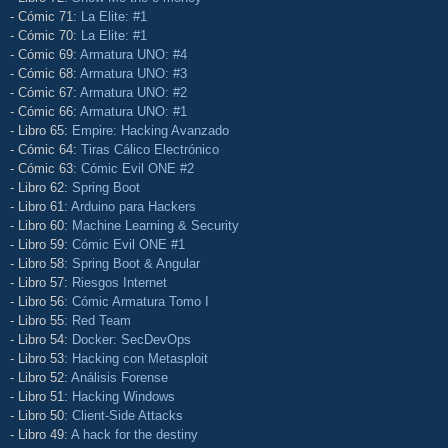
- Cómic 71:
La Elite: #1
- Cómic 70:
La Elite: #1
- Cómic 69:
Armatura UNO: #4
- Cómic 68:
Armatura UNO: #3
- Cómic 67:
Armatura UNO: #2
- Cómic 66:
Armatura UNO: #1
- Libro 65:
Empire: Hacking Avanzado
- Cómic 64:
Tiras Cálico Electrónico
- Cómic 63:
Cómic Evil ONE #2
- Libro 62:
Spring Boot
- Libro 61:
Arduino para Hackers
- Libro 60:
Machine Learning & Security
- Libro 59:
Cómic Evil ONE #1
- Libro 58:
Spring Boot & Angular
- Libro 57:
Riesgos Internet
- Libro 56:
Cómic Armatura Tomo I
- Libro 55:
Red Team
- Libro 54:
Docker: SecDevOps
- Libro 53:
Hacking con Metasploit
- Libro 52:
Análisis Forense
- Libro 51:
Hacking Windows
- Libro 50:
Client-Side Attacks
- Libro 49:
A hack for the destiny