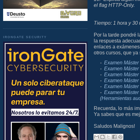
el flag HTTP-Only.
Tiempo: 1 hora y 30 
Por la tarde pondré l
IRONGATE SECURITY
la respuesta adecuad
enlaces a exámenes d
otros cursos, que y
-
Examen Máster 
-
Examen Máster 
-
Examen Máster 
-
Examen Máster 
-
Examen Máster 
-
Examen Máster 
(Herramientas aud
Recuerda, lo más imp
Ya sabes que es me
Saludos Malignos!