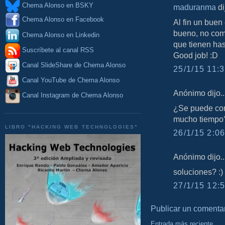
Chema Alonso en BSKY
maduranma
dij
Chema Alonso en Facebook
Al fin un buen
bueno, no com
Chema Alonso en Linkedin
que tienen has
Suscríbete al canal RSS
Good job! :D
Canal SlideShare de Chema Alonso
25/1/15 11:3
Canal YouTube de Chema Alonso
Anónimo dijo..
Canal Instagram de Chema Alonso
¿Se puede com
mucho tiempo
LIBRO "HACKING WEB TECHNOLOGIES"
26/1/15 2:06
Anónimo dijo..
soluciones? :)
27/1/15 12:5
Publicar un comenta
Entrada más reciente