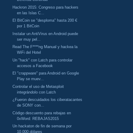
Hackron 2015: Congreso para hackers
en las Islas C...
El BitCoin se "desploma" hasta 200 €
por 1 BitCoin
Instalar un AntiVirus en Android puede
ser muy pel...
Read The F****ng Manual y hackea la
WiFi del Hotel
Un "hack" con Latch para controlar
accesos a Facebook
El "crappware" para Android en Google
Play se muev...
Controlar el uso de Metasploit
integrándolo con Latch
¿Fueron descuidados los ciberatacantes
de SONY con...
Código descuento para rebajas en
0xWord: REBAJAS2015
Un hackaton de fin de semana por
10.000 dólares