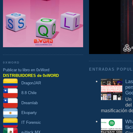
0XWORD
ENTRADAS POPU
Publicar tu libro en 0xWord
DISTRIBUIDORES de 0xWORD
Las
DragonJAR
per
Goo
8.8 Chile
Un 
Dreamlab
del
masificación d
Ekoparty
Wha
IT Forensic
fác
e-Hack MX