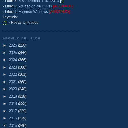
- Libro 3:
MS Forefront TMG 2010
[*]
- Libro 2:
Aplicación de LOPD
[AGOTADO]
- Libro 1:
Forense Windows
[AGOTADO]
Leyenda:
[*]
-> Pocas Unidades
ARCHIVO DEL BLOG
►
2026
(220)
►
2025
(366)
►
2024
(366)
►
2023
(368)
►
2022
(361)
►
2021
(360)
►
2020
(340)
►
2019
(319)
►
2018
(323)
►
2017
(339)
►
2016
(329)
▼
2015
(346)