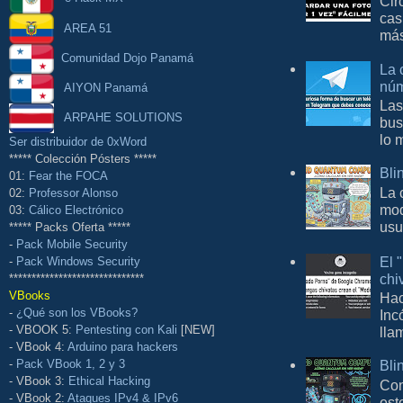
Cir
cas
AREA 51
más
Comunidad Dojo Panamá
La 
núm
AIYON Panamá
Las
ARPAHE SOLUTIONS
bus
lo 
Ser distribuidor de 0xWord
***** Colección Pósters *****
Bli
01:
Fear the FOCA
La 
02:
Professor Alonso
mod
03:
Cálico Electrónico
usu
***** Packs Oferta *****
-
Pack Mobile Security
El 
-
Pack Windows Security
chi
******************************
VBooks
Hac
-
¿Qué son los VBooks?
Inc
- VBOOK 5:
Pentesting con Kali
[NEW]
lla
- VBook 4:
Arduino para hackers
Bli
-
Pack VBook 1, 2 y 3
- VBook 3:
Ethical Hacking
Con
- VBook 2:
Ataques IPv4 & IPv6
est