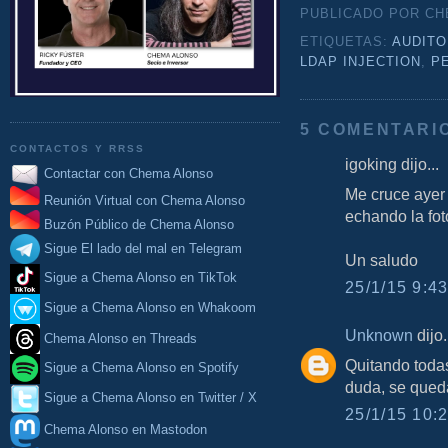
PUBLICADO POR C
ETIQUETAS:
AUDITO
LDAP INJECTION
,
P
5 COMENTARI
CONTACTOS Y RRSS
igoking dijo...
Contactar con Chema Alonso
Me cruce ayer
Reunión Virtual con Chema Alonso
echando la fot
Buzón Público de Chema Alonso
Sigue El lado del mal en Telegram
Un saludo
Sigue a Chema Alonso en TikTok
25/1/15 9:43
Sigue a Chema Alonso en Whakoom
Unknown
dijo.
Chema Alonso en Threads
Quitando todas
Sigue a Chema Alonso en Spotify
duda, se qued
Sigue a Chema Alonso en Twitter / X
25/1/15 10:2
Chema Alonso en Mastodon