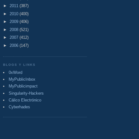
►
2011
(387)
►
2010
(400)
►
2009
(406)
►
2008
(521)
►
2007
(412)
►
2006
(147)
BLOGS Y LINKS
0xWord
MyPublicInbox
MyPublicimpact
Singularity-Hackers
Cálico Electrónico
Cyberhades