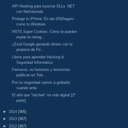
API Hooking para inyectar DLLs .NET
con NetInternals
Protege tu iPhone: Es tan (IN)Seguro
como tu Windows
HSTS Super Cookies: Cómo te pueden
espiar la naveg...
¿Está Google ganando dinero con la
piratería de Pe...
Libros para aprender Hacking &
Seguridad Informática
Famosos, no famosos y terroristas
publican en Twit...
Por su seguridad vamos a grabarle
cuando arda
El año que "latcheé" mi vida digital [2ª
parte]
►
2014
(365)
►
2013
(367)
►
2012
(387)