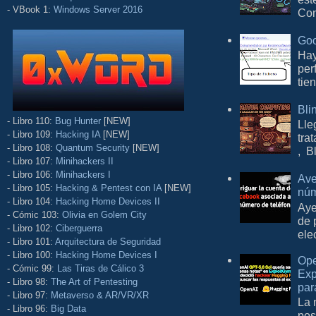
- VBook 1:
Windows Server 2016
Com
Goo
Hay
per
tie
Bli
- Libro 110:
Bug Hunter
[NEW]
Lle
- Libro 109:
Hacking IA
[NEW]
tra
- Libro 108:
Quantum Security
[NEW]
, B
- Libro 107:
Minihackers II
- Libro 106:
Minihackers I
Ave
- Libro 105:
Hacking & Pentest con IA
[NEW]
núm
- Libro 104:
Hacking Home Devices II
Aye
- Cómic 103:
Olivia en Golem City
de 
- Libro 102:
Ciberguerra
ele
- Libro 101:
Arquitectura de Seguridad
- Libro 100:
Hacking Home Devices I
Ope
- Cómic 99:
Las Tiras de Cálico 3
Exp
- Libro 98:
The Art of Pentesting
par
- Libro 97:
Metaverso & AR/VR/XR
La 
- Libro 96:
Big Data
pos