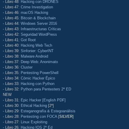
- Libro 48:
Hacking con DRONES
- Libro 47:
Crime Investigation
- Libro 46:
macOS Hacking
- Libro 45:
Bitcoin & Blockchain
- Libro 44:
Windows Server 2016
- Libro 43:
Infraestructuras Críticas
- Libro 42:
Seguridad WordPress
- Libro 41:
Got Root
- Libro 40:
Hacking Web Tech
- Libro 39:
Sinfonier: CyberINT
- Libro 38:
Malware Android
- Libro 37:
Deep Web: Anonimato
- Libro 36:
Cluster
- Libro 35:
Pentesting PowerShell
- Libro 34:
Cómic Hacker Épico
- Libro 33:
Hacking con Python
- Libro 32:
Python para Pentesters 2ª ED
NEW
- Libro 31:
Epic Hacker [English PDF]
- Libro 30:
Ethical Hacking
[2ª]
- Libro 29:
Esteganografía & Estegoanálisis
- Libro 28:
Pentesting con FOCA
[
SILVER
]
- Libro 27:
Linux Exploiting
- Libro 26:
Hacking IOS 2ª Ed