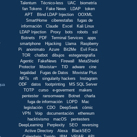
Talentum
Técnico-less
UAC
biometría
fan Tokens
Fake News
LDAP
token
APT
Blind LDAP Injection
OOXML
SmartHome
ciberestafas
fugas de
información
Claude
Excel
Kali Linux
LDAP Injection
Proxy
bots
robots
ssl
Botnets
PDF
Terminal Services
apps
e
smartphone
Hijacking
Llama
Raspberry
Pi
anonimato
Azure
Bit2Me
Evil Foca
TOR
chatbot
dibujos
esteganografía
Agentic
FakeNews
Firewall
MetaShield
Protector
Movistar+
TID
adware
cine
legalidad
Fugas de Datos
Movistar Plus
NFTs
nft
singularity hackers
Instagram
ODF
datos
footprinting
MS SQL Server
gua
TOTP
curso
e-goverment
makers
pentester
ransomware
Botnet
charla
fuga de información
LOPD
Mac
legislación
CDO
DeepSeek
cómic
VPN
Voip
documentación
ethereum
hacktivismo
macOS
pentesters
DeepLearning
Perplexity
SEO
reversing
Active Directory
Alexa
BlackSEO
Calendario_Torrido
IBM
VR/AR
API