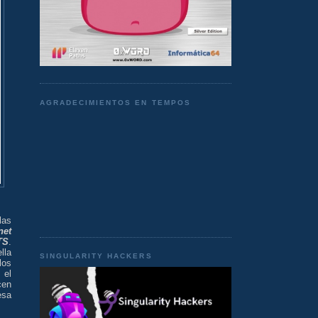
AGRADECIMIENTOS EN TEMPOS
las
net
TS
.
lla
SINGULARITY HACKERS
los
 el
cen
esa