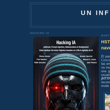
UN IN
HACKING IA
MART
HST
nav
El pa
Conce
las em
va mu
una g
usuari
(HTTP
recon
modo 