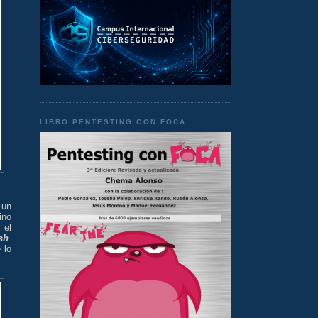
LIBRO PENTESTING CON FOCA
 un
ino
 el
sh
.
 lo