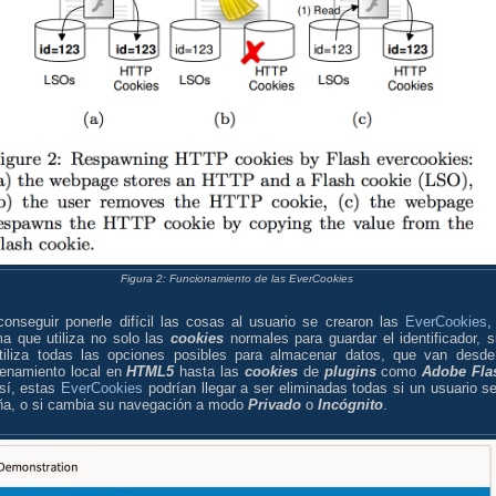
Figura 2: Funcionamiento de las EverCookies
conseguir ponerle difícil las cosas al usuario se crearon las
EverCookies
,
ma que utiliza no solo las
cookies
normales para guardar el identificador, s
tiliza todas las opciones posibles para almacenar datos, que van desde
enamiento local en
HTML5
hasta las
cookies
de
plugins
como
Adobe Fla
sí, estas
EverCookies
podrían llegar a ser eliminadas todas si un usuario se
a, o si cambia su navegación a modo
Privado
o
Incógnito
.