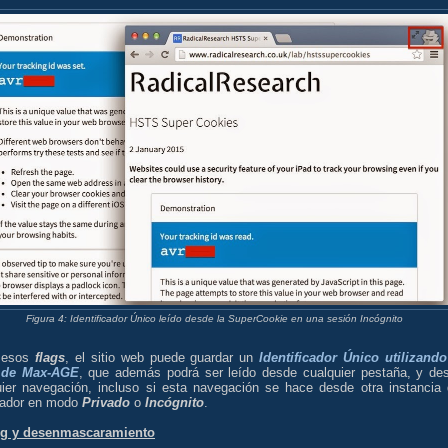
Figura 4: Identificador Único leído desde la SuperCookie en una sesión Incógnito
 esos
flags
, el sitio web puede guardar un
Identificador Único utilizando
 de Max-AGE
, que además podrá ser leído desde cualquier pestaña, y de
uier navegación, incluso si esta navegación se hace desde otra instancia 
ador en modo
Privado
o
Incógnito
.
g y desenmascaramiento