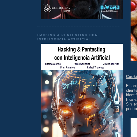
HACKING & PENTESTING CON
INTELIGENCIA ARTIFICIAL
Cooki
El ob
clien
identi
Ese va
Sin e
podría