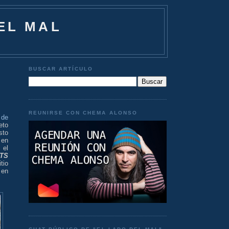
EL MAL
BUSCAR ARTÍCULO
REUNIRSE CON CHEMA ALONSO
 de
eto
sto
en
 el
TS
tio
 en