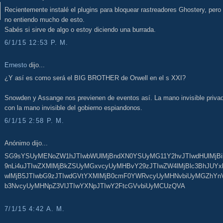
Recientemente instalé el plugins para bloquear rastreadores Ghostery, pero
no entiendo mucho de esto.
Sabés si sirve de algo o estoy diciendo una burrada.
6/1/15 12:53 P. M.
Ernesto
dijo...
¿Y así es como será el BIG BROTHER de Orwell en el s XXI?
Snowden y Assange nos previenen de eventos así. La mano invisible priva
con la mano invisible del gobierno espiandonos.
6/1/15 2:58 P. M.
Anónimo dijo...
SG9sYSUyMENoZW1hJTIwbWUlMjBndXN0YSUyMG11Y2hvJTIwdHUlMjB
9nLi4uJTIwZXMlMjBkZSUyMGxvcyUyMHBvY29zJTIwZW4lMjBlc3BhJUYx
wlMjB5JTIwbG9zJTIwdGVtYXMlMjB0cmF0YWRvcyUyMHNvbiUyMGZhYn
b3NvcyUyMHNpZ3VlJTIwYXNpJTIwY2FtcGVvbiUyMCUzQVA
7/1/15 4:42 A. M.