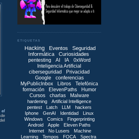
ETIQUETAS
Hacking
Eventos
Seguridad
Informática
Curiosidades
pentesting
AI
IA
0xWord
Inteligencia Artificial
ciberseguridad
Privacidad
Google
conferencias
MyPublicInbox
Libros
Telefónica
formación
ElevenPaths
Humor
Cursos
charlas
Malware
hardening
Artificial Intelligence
pentest
Latch
LLM
hackers
 el
Iphone
GenAI
Identidad
Linux
sde
Windows
Comics
Fingerprinting
del
Android
Apple
Eleven Paths
Internet
No Lusers
Machine
Learning
Tempos
FOCA
Spectra