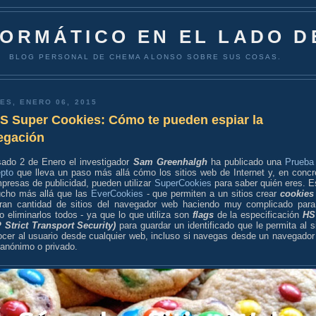
FORMÁTICO EN EL LADO D
BLOG PERSONAL DE CHEMA ALONSO SOBRE SUS COSAS.
ES, ENERO 06, 2015
S Super Cookies: Cómo te pueden espiar la
egación
sado 2 de Enero el investigador
Sam Greenhalgh
ha publicado una
Prueba
pto
que lleva un paso más allá cómo los sitios web de Internet y, en concr
presas de publicidad, pueden utilizar
SuperCookies
para saber quién eres. E
cho más allá que las
EverCookies
- que permiten a un sitios crear
cookies
ran cantidad de sitios del navegador web haciendo muy complicado para
o eliminarlos todos - ya que lo que utiliza son
flags
de la especificación
HS
 Strict Transport Security)
para guardar un identificado que le permita al si
ocer al usuario desde cualquier web, incluso si navegas desde un navegador
anónimo o privado.