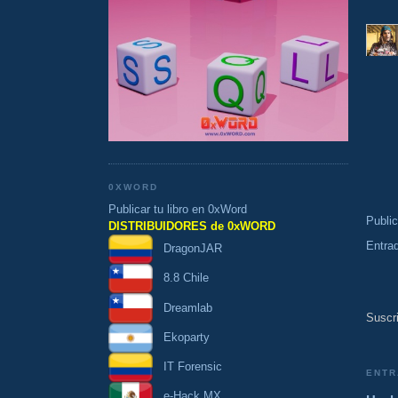
0XWORD
Publicar tu libro en 0xWord
Publi
DISTRIBUIDORES de 0xWORD
Entra
DragonJAR
8.8 Chile
Dreamlab
Suscri
Ekoparty
IT Forensic
ENTR
e-Hack MX