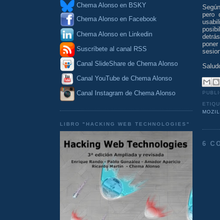
Chema Alonso en BSKY
Según
pero 
Chema Alonso en Facebook
usabi
posib
Chema Alonso en Linkedin
detrás
poner
Suscríbete al canal RSS
sesio
Canal SlideShare de Chema Alonso
Salud
Canal YouTube de Chema Alonso
Canal Instagram de Chema Alonso
PUBL
ETIQ
MOZIL
LIBRO "HACKING WEB TECHNOLOGIES"
6 C