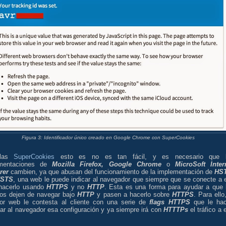
Figura 3: Identificador único creado en Google Chrome con SuperCookies
 las
SuperCookies
esto es no es tan fácil, y es necesario que 
ementaciones de
Mozilla Firefox,
Google Chrome
o
MicroSoft Inter
rer
cambien, ya que abusan del funcionamiento de la implementación de
HS
HSTS
, una web le puede indicar al navegador que siempre que se conecte a e
hacerlo usando
HTTPS
y no
HTTP
. Esta es una forma para ayudar a que 
ios dejen de navegar bajo
HTTP
y pasen a hacerlo sobre
HTTPS
. Para ello,
dor web le contesta al cliente con una serie de
flags
HTTPS
que le ha
ar al navegador esa configuración y ya siempre irá con
HTTTPs
el tráfico a 