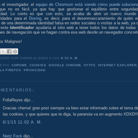
 el investigador, el
equipo de Chromium está viendo cómo puede soluciona
que no es fácil, ya que hay que gestionar el equilibrio entre segurida
lidad. Lo cierto es que con esto, se acaba de abrir un nuevo mundo
ilidades para el
Doxing
, es decir, para el desenmascaramiento de quién e
 de una determinada identidad falsa en redes sociales o visitas a la web, ya 
 este
Identificador
ayudaría al sitio web a tener todos los datos de todas 
nes de navegación que se hagan contra esa web desde un navegador concret
os Malignos!
ICADO POR CHEMA ALONSO
A LAS
9:52 A. M.
UETAS:
CHROME
,
COOKIES
,
GOOGLE CHROME
,
HTTPS
,
INTERNET EXPLORER
LA FIREFOX
,
PRIVACIDAD
OMENTARIOS:
FollaReyes dijo...
Gracias chema! gran post siempre va bien estar informado sobre el tema d
las cookies, y que quieres que te diga, la paranoia va en augmento XDXD!!
6/1/15 11:02 A. M.
Nietz Fock
dijo...