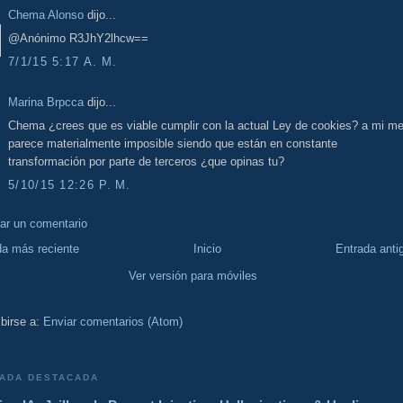
Chema Alonso
dijo...
@Anónimo R3JhY2lhcw==
7/1/15 5:17 A. M.
Marina Brpcca
dijo...
Chema ¿crees que es viable cumplir con la actual Ley de cookies? a mi m
parece materialmente imposible siendo que están en constante
transformación por parte de terceros ¿que opinas tu?
5/10/15 12:26 P. M.
car un comentario
da más reciente
Inicio
Entrada anti
Ver versión para móviles
birse a:
Enviar comentarios (Atom)
ADA DESTACADA