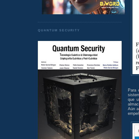
QUANTUM SECURITY
Para 
siste
que u
almac
Aún a
empeñ