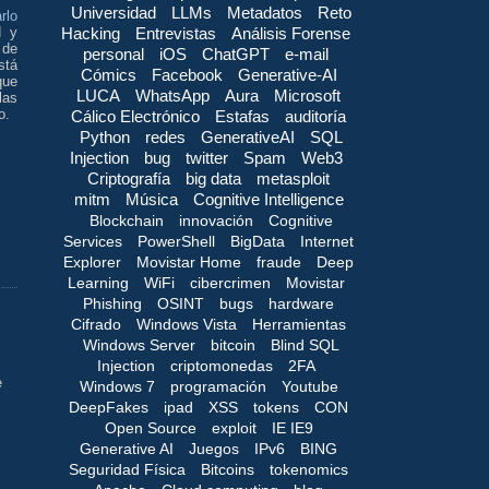
Universidad
LLMs
Metadatos
Reto
rlo
Hacking
Entrevistas
Análisis Forense
d y
 de
personal
iOS
ChatGPT
e-mail
stá
Cómics
Facebook
Generative-AI
que
LUCA
WhatsApp
Aura
Microsoft
las
o.
Cálico Electrónico
Estafas
auditoría
Python
redes
GenerativeAI
SQL
Injection
bug
twitter
Spam
Web3
Criptografía
big data
metasploit
mitm
Música
Cognitive Intelligence
Blockchain
innovación
Cognitive
,
Services
PowerShell
BigData
Internet
Explorer
Movistar Home
fraude
Deep
Learning
WiFi
cibercrimen
Movistar
Phishing
OSINT
bugs
hardware
Cifrado
Windows Vista
Herramientas
Windows Server
bitcoin
Blind SQL
Injection
criptomonedas
2FA
e
Windows 7
programación
Youtube
!
DeepFakes
ipad
XSS
tokens
CON
Open Source
exploit
IE IE9
Generative AI
Juegos
IPv6
BING
Seguridad Física
Bitcoins
tokenomics