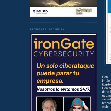
IRONGATE SECURITY
Con
impl
Explo
Con
debe 
usuar
servi
record
web.