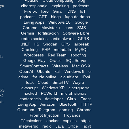
Apache
Cloud computing
blog
ciberespionaje
exploiting
podcasts
 yo
Firefox
libro
Gmail
DNS
IoT
podcast
GPT
blogs
fuga de datos
Living Apps
Windows 10
Google
Chrome
Movistar +
cons
SMS
Gemini
fortificación
Software Libre
redes sociales
antimalware
GPRS
.NET
IIS
Shodan
GPS
jailbreak
Cracking
PHP
metadata
MySQL
Wordpress
Red Team
spoofing
da
Google Play
Oracle
SQL Server
SmartContracts
Wireless
Mac OS X
OpenAI
Ubuntu
kali
Windows 8
e-
crime
fraude online
cloudflare
iPv4
leak
Cloud
SmartTV
Wayra
javascript
Windows XP
ciberguerra
ibG
hacked
PCWorld
microhistorias
b2
conferencia
developer
Citrix
Faast
Vs
Living App
Amazon
BlueTooth
HTTP
Quantum
Telegram
gaming
Chrome
Prompt Injection
Troyanos
Técnicoless
docker
exploits
https
metaverso
radio
Java
Office
Tacyt