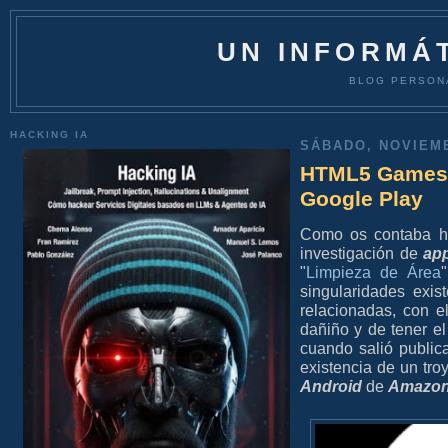
UN INFORMÁT
BLOG PERSON
HACKING IA
SÁBADO, NOVIEMB
HTML5 Games B
Google Play
Como os contaba h
investigación de
ap
"
Limpieza de Área
singularidades exi
relacionadas, con el
dañiño y de tener el
cuando salió public
existencia de un tro
Android
de
Amazo