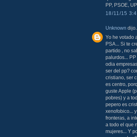
PP, PSOE, UPy
18/11/15 3:4
Unknown
dijo.
Yo he votado a
PSA... Si te c
partido , no sa
palurdos... PP
odia empresas
ser del pp? com
cristiano, ser
es centro, por
guste Apple (p
pobres) y a tod
pepero es crist
xenofobico... 
fronteras, a in
a todo el que n
mujeres... Y p