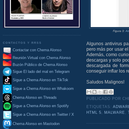
Figura 3:
An
Algunos antivirus p
CONTACTOS Y RRSS
pero más por usar e
Contactar con Chema Alonso
Además, como curio
Reunión Virtual con Chema Alonso
descargas y solo poc
Buzón Público de Chema Alonso
descargada de form
conseguir inflar los 
Sigue El lado del mal en Telegram
Sigue a Chema Alonso en TikTok
Saludos Malignos!
Sigue a Chema Alonso en Whakoom
Chema Alonso en Threads
PUBLICADO POR C
Sigue a Chema Alonso en Spotify
ETIQUETAS:
ADWAR
HTML 5
,
MALWARE
,
Sigue a Chema Alonso en Twitter / X
Chema Alonso en Mastodon