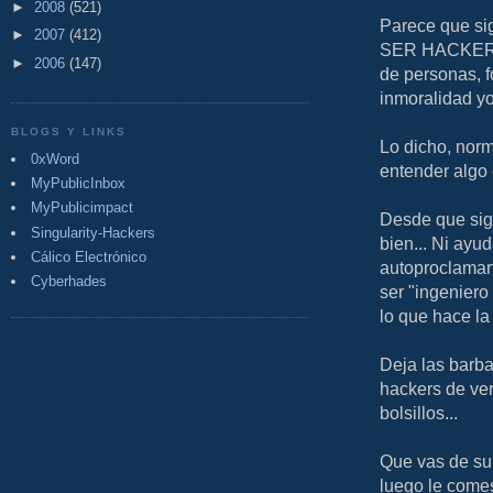
►
2008
(521)
Parece que si
►
2007
(412)
SER HACKER...
►
2006
(147)
de personas, f
inmoralidad y
BLOGS Y LINKS
Lo dicho, nor
0xWord
entender algo 
MyPublicInbox
MyPublicimpact
Desde que sigo
Singularity-Hackers
bien... Ni ayu
Cálico Electrónico
autoproclamarte
Cyberhades
ser "ingeniero
lo que hace la 
Deja las barba
hackers de ve
bolsillos...
Que vas de su
luego le comes 