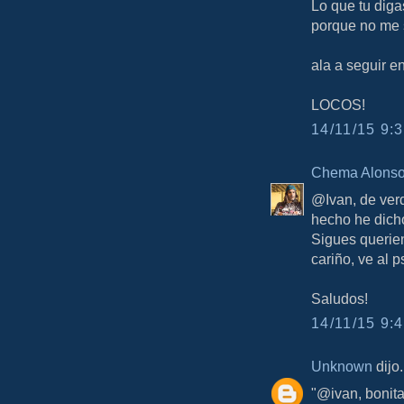
Lo que tu diga
porque no me 
ala a seguir e
LOCOS!
14/11/15 9:3
Chema Alons
@Ivan, de ver
hecho he dicho
Sigues querie
cariño, ve al p
Saludos!
14/11/15 9:4
Unknown
dijo.
"@ivan, bonita