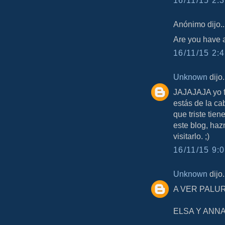
16/11/15 2:3
Anónimo dijo..
Are you have
16/11/15 2:4
Unknown
dijo.
JAJAJAJA yo fli
estás de la ca
que triste tien
este blog, haz
visitarlo. ;)
16/11/15 9:0
Unknown
dijo.
A VER PALU
ELSA Y ANN