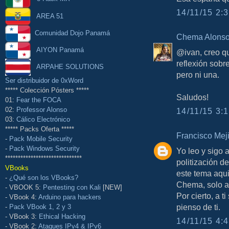
14/11/15 2:3
AREA 51
Comunidad Dojo Panamá
Chema Alons
AIYON Panamá
@ivan, creo qu
reflexión sobr
ARPAHE SOLUTIONS
pero ni una.
Ser distribuidor de 0xWord
***** Colección Pósters *****
Saludos!
01:
Fear the FOCA
02:
Professor Alonso
14/11/15 3:1
03:
Cálico Electrónico
***** Packs Oferta *****
Francisco Mej
-
Pack Mobile Security
-
Pack Windows Security
Yo leo y sigo 
******************************
politización d
VBooks
este tema aqui
-
¿Qué son los VBooks?
Chema, solo ap
- VBOOK 5:
Pentesting con Kali
[NEW]
Por cierto, a 
- VBook 4:
Arduino para hackers
pienso de ti.
-
Pack VBook 1, 2 y 3
- VBook 3:
Ethical Hacking
14/11/15 4:4
- VBook 2:
Ataques IPv4 & IPv6