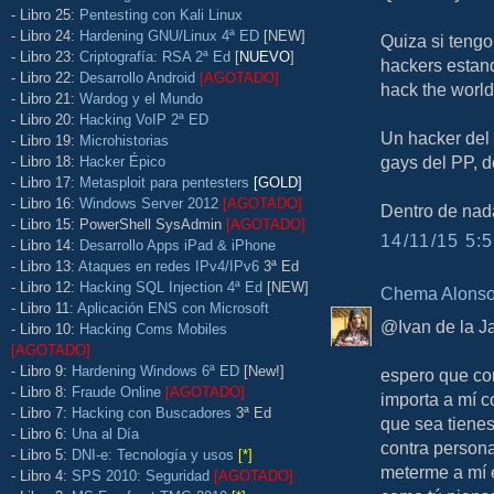
- Libro 25:
Pentesting con Kali Linux
- Libro 24:
Hardening GNU/Linux 4ª ED
[NEW]
Quiza si teng
- Libro 23:
Criptografía: RSA 2ª Ed
[
NUEVO
]
hackers estand
- Libro 22:
Desarrollo Android
[AGOTADO]
hack the world
- Libro 21:
Wardog y el Mundo
- Libro 20:
Hacking VoIP 2ª ED
Un hacker del 
- Libro 19:
Microhistorias
gays del PP, d
- Libro 18:
Hacker Épico
- Libro 17:
Metasploit para pentesters
[GOLD]
- Libro 16:
Windows Server 2012
[AGOTADO]
Dentro de nad
- Libro 15: PowerShell SysAdmin
[AGOTADO]
14/11/15 5:5
- Libro 14:
Desarrollo Apps iPad & iPhone
- Libro 13:
Ataques en redes IPv4/IPv6
3ª Ed
- Libro 12:
Hacking SQL Injection 4ª Ed
[NEW]
Chema Alons
- Libro 11:
Aplicación ENS con Microsoft
@Ivan de la Ja
- Libro 10:
Hacking Coms Mobiles
[AGOTADO]
- Libro 9:
Hardening Windows 6ª ED
[New!]
espero que co
- Libro 8:
Fraude Online
[AGOTADO]
importa a mí c
- Libro 7:
Hacking con Buscadores
3ª Ed
que sea tienes
- Libro 6:
Una al Día
contra person
- Libro 5:
DNI-e: Tecnología y usos
[*]
meterme a mí 
- Libro 4:
SPS 2010: Seguridad
[AGOTADO]