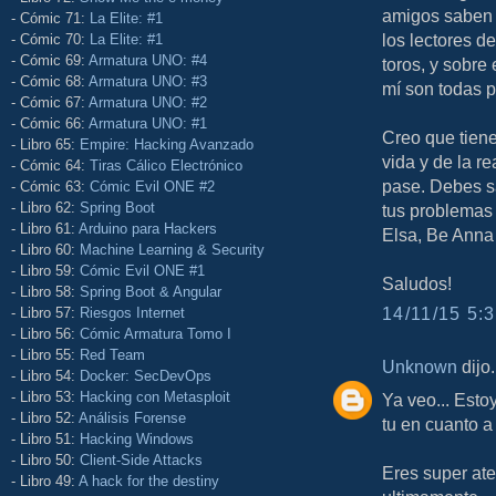
amigos saben a
- Cómic 71:
La Elite: #1
los lectores d
- Cómic 70:
La Elite: #1
- Cómic 69:
Armatura UNO: #4
toros, y sobre 
- Cómic 68:
Armatura UNO: #3
mí son todas p
- Cómic 67:
Armatura UNO: #2
- Cómic 66:
Armatura UNO: #1
Creo que tiene
- Libro 65:
Empire: Hacking Avanzado
vida y de la re
- Cómic 64:
Tiras Cálico Electrónico
pase. Debes sa
- Cómic 63:
Cómic Evil ONE #2
- Libro 62:
Spring Boot
tus problemas 
- Libro 61:
Arduino para Hackers
Elsa, Be Anna 
- Libro 60:
Machine Learning & Security
- Libro 59:
Cómic Evil ONE #1
Saludos!
- Libro 58:
Spring Boot & Angular
14/11/15 5:3
- Libro 57:
Riesgos Internet
- Libro 56:
Cómic Armatura Tomo I
- Libro 55:
Red Team
Unknown
dijo.
- Libro 54:
Docker: SecDevOps
- Libro 53:
Hacking con Metasploit
Ya veo... Esto
- Libro 52:
Análisis Forense
tu en cuanto a
- Libro 51:
Hacking Windows
- Libro 50:
Client-Side Attacks
Eres super ate
- Libro 49:
A hack for the destiny