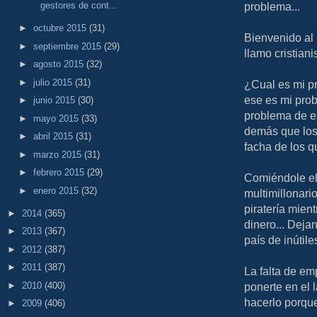
problema...
gestores de cont...
►
octubre 2015
(31)
Bienvenido al 
►
septiembre 2015
(29)
llamo cristian
►
agosto 2015
(32)
►
julio 2015
(31)
¿Cual es mi p
ese es mi prob
►
junio 2015
(30)
problema de e
►
mayo 2015
(33)
demás que los
►
abril 2015
(31)
facha de los q
►
marzo 2015
(31)
►
febrero 2015
(29)
Comiéndole el 
►
enero 2015
(32)
multimillonario
piratería mien
►
2014
(365)
dinero... Deja
►
2013
(367)
país de inútil
►
2012
(387)
►
2011
(387)
La falta de em
►
2010
(400)
ponerte en el 
hacerlo porque
►
2009
(406)