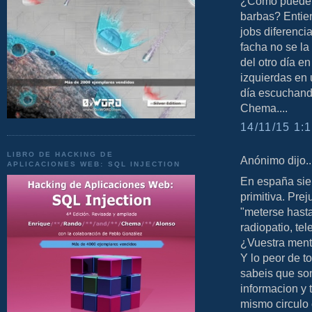
¿Como puede un
barbas? Entie
jobs diferenci
facha no se la 
del otro día en 
izquierdas en
día escuchando
Chema....
14/11/15 1:1
LIBRO DE HACKING DE
Anónimo dijo..
APLICACIONES WEB: SQL INJECTION
En españa sie
primitiva. Pre
"meterse hasta
radiopatio, te
¿Vuestra ment
Y lo peor de t
sabeis que son
informacion y 
mismo circulo 