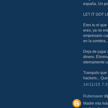
españa. Un po
LET IT GOT 
Eres tu el que
eres, ya no er
empresario cap
en la sombra...
Deja de jugar 
dinero. Elimin
eternamente un
Tranquilo que 
hackers... Que
14/11/15 7:3
Rubenawer
dij
Madre mía Iván