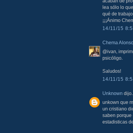
acaban de pro
lea sólo lo qu
qué de trabajo
¡¡¡Ánimo Chem
14/11/15 8:5
Chema Alons
@ivan, imprime
psicóligo.
Saludos!
14/11/15 8:5
Unknown
dijo.
unkown que me
un cristiano d
saben porque 
estadisticas 