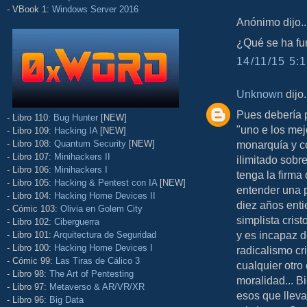
- VBook 1:
Windows Server 2016
Anónimo dijo..
¿Qué se ha fu
14/11/15 5:1
Unknown
dijo.
Pues debería 
- Libro 110:
Bug Hunter
[NEW]
"uno e los mej
- Libro 109:
Hacking IA
[NEW]
- Libro 108:
Quantum Security
[NEW]
monarquía y c
- Libro 107:
Minihackers II
ilimitado sobr
- Libro 106:
Minihackers I
tenga la firma
- Libro 105:
Hacking & Pentest con IA
[NEW]
entender una p
- Libro 104:
Hacking Home Devices II
diez años enti
- Cómic 103:
Olivia en Golem City
simplista crist
- Libro 102:
Ciberguerra
y es incapaz 
- Libro 101:
Arquitectura de Seguridad
- Libro 100:
Hacking Home Devices I
radicalismo cr
- Cómic 99:
Las Tiras de Cálico 3
cualquier otro
- Libro 98:
The Art of Pentesting
moralidad... 
- Libro 97:
Metaverso & AR/VR/XR
esos que llev
- Libro 96:
Big Data