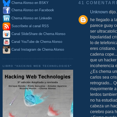
41 COMENTAR
Chema Alonso en BSKY
Chema Alonso en Facebook
Unknown
dijo.
Chema Alonso en Linkedin
he llegado a l
parece guay co
Suscríbete al canal RSS
ser ultracatoli
Canal SlideShare de Chema Alonso
bipolaridad cri
Canal YouTube de Chema Alonso
lo de telefonic
eres cristiano.
Canal Instagram de Chema Alonso
cadena cope...
que un hacker
incoherencia e
LIBRO "HACKING WEB TECHNOLOGIES"
¿Es chema un 
carlos sea cr
retrogrado... Q
mayormente a 
lerdos tambien
no ha estudiad
cabeza un hack
cerebro para h