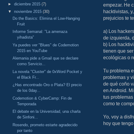
►
diciembre 2015
(7)
empezar. He co
hacktivistas, 
▼
noviembre 2015
(30)
prejuicios te 
Do the Basics: Elimina el Low-Hanging
Fruit
a) Los hacker
Informe Semanal: "La amenaza
de izquierda, 
yihadista"
b) Los hacktiv
Ya puedes ver "Blues" de Codemotion
tienen que ser
2015 en YouTube
ecológicas o r
Alemania pide a Gmail que se declare
como Servicio...
Tu problema es
La novela "Cluster" de 0xWord Pocket y
problemas y vi
el Black Fr...
de qué coño va
¿Has encontrado Oro o Plata? El precio
en Android. Mira
de los 0day...
tus problemas
Codemotion & CyberCamp: Fin de
como te compor
Temporada
El debate en la Universidad, una charla
Yo, voy a disf
de Sinfoni...
hoy que tengo 
Rosendo, prometo estarte agradecido
por tanto