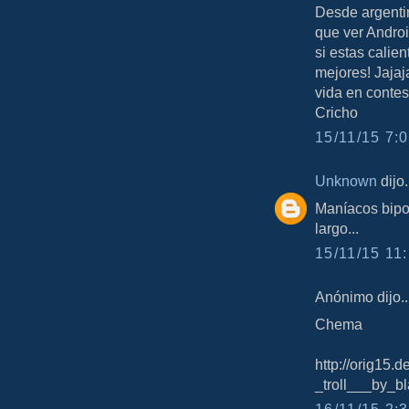
Desde argenti
que ver Androi
si estas calie
mejores! Jaja
vida en contes
Cricho
15/11/15 7:0
Unknown
dijo.
Maníacos bipo
largo...
15/11/15 11:
Anónimo dijo..
Chema
http://orig15.
_troll___by_b