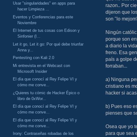
Usar "singularidades" en apps para
razon.. Por ci
hacer Limpieza ...
dijeron que lo
Eventos y Conferencias para este
son "lo mejom"
Noviembre
El Internet de tus cosas con Edison y
Ningún católic
Sinfonier (I...
porque son en
Let it go, Let it go: Por qué debe triunfar
a diario la vi
Anna y...
freno. Esa gen
Pentesting con Kali 2.0
país a golpe d
forraban...
Mi entrevista en el Webcast con
Microsoft Insider
a) Ninguna per
El día que conocí al Rey Felipe VI y
cómo me conve...
cristiano es m
hacker si acas
¿Quieres tu cómic de Hacker Épico o
libro de 0xWor...
b) Pues eso e
El día que conocí al Rey Felipe VI y
cómo me conve...
pienses que so
El día que conocí al Rey Felipe VI y
cómo me conve...
Osea que yo t
para que sea 
Irony: Contraseñas robadas de los