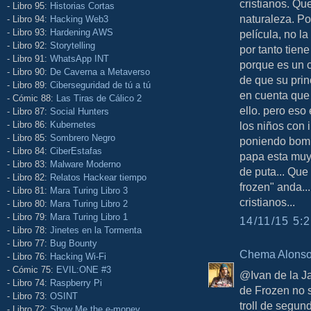
cristianos. Qu
- Libro 95:
Historias Cortas
naturaleza. Po
- Libro 94:
Hacking Web3
- Libro 93:
Hardening AWS
película, no la
- Libro 92:
Storytelling
por tanto tie
- Libro 91:
WhatsApp INT
porque es un c
- Libro 90:
De Caverna a Metaverso
de que su prin
- Libro 89:
Ciberseguridad de tú a tú
en cuenta que
- Cómic 88:
Las Tiras de Cálico 2
ello. pero eso
- Libro 87:
Social Hunters
- Libro 86:
Kubernetes
los niños con 
- Libro 85:
Sombrero Negro
poniendo bomb
- Libro 84:
CiberEstafas
papa esta muy
- Libro 83:
Malware Moderno
de puta... Que
- Libro 82:
Relatos Hackear tiempo
frozen" anda..
- Libro 81:
Mara Turing Libro 3
cristianos...
- Libro 80:
Mara Turing Libro 2
- Libro 79:
Mara Turing Libro 1
14/11/15 5:2
- Libro 78:
Jinetes en la Tormenta
- Libro 77:
Bug Bounty
Chema Alons
- Libro 76:
Hacking Wi-Fi
- Cómic 75:
EVIL:ONE #3
@Ivan de la Ja
- Libro 74:
Raspberry Pi
de Frozen no 
- Libro 73:
OSINT
troll de segun
- Libro 72:
Show Me the e-money