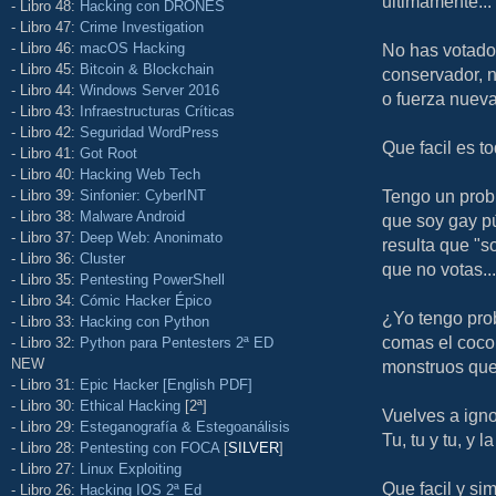
ultimamente...
- Libro 48:
Hacking con DRONES
- Libro 47:
Crime Investigation
- Libro 46:
macOS Hacking
No has votado 
- Libro 45:
Bitcoin & Blockchain
conservador, n
- Libro 44:
Windows Server 2016
o fuerza nueva
- Libro 43:
Infraestructuras Críticas
- Libro 42:
Seguridad WordPress
Que facil es t
- Libro 41:
Got Root
- Libro 40:
Hacking Web Tech
Tengo un prob
- Libro 39:
Sinfonier: CyberINT
- Libro 38:
Malware Android
que soy gay p
- Libro 37:
Deep Web: Anonimato
resulta que "s
- Libro 36:
Cluster
que no votas...
- Libro 35:
Pentesting PowerShell
- Libro 34:
Cómic Hacker Épico
¿Yo tengo pro
- Libro 33:
Hacking con Python
comas el coco 
- Libro 32:
Python para Pentesters 2ª ED
NEW
monstruos que
- Libro 31:
Epic Hacker [English PDF]
- Libro 30:
Ethical Hacking
[2ª]
Vuelves a ignor
- Libro 29:
Esteganografía & Estegoanálisis
Tu, tu y tu, y 
- Libro 28:
Pentesting con FOCA
[
SILVER
]
- Libro 27:
Linux Exploiting
Que facil y si
- Libro 26:
Hacking IOS 2ª Ed