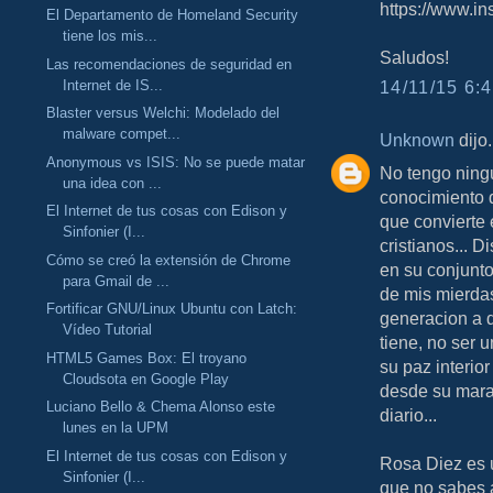
https://www.i
El Departamento de Homeland Security
tiene los mis...
Saludos!
Las recomendaciones de seguridad en
Internet de IS...
14/11/15 6:4
Blaster versus Welchi: Modelado del
malware compet...
Unknown
dijo.
Anonymous vs ISIS: No se puede matar
No tengo ningu
una idea con ...
conocimiento 
El Internet de tus cosas con Edison y
que convierte 
Sinfonier (I...
cristianos... 
Cómo se creó la extensión de Chrome
en su conjunto
para Gmail de ...
de mis mierdas
Fortificar GNU/Linux Ubuntu con Latch:
generacion a d
Vídeo Tutorial
tiene, no ser 
HTML5 Games Box: El troyano
su paz interior
Cloudsota en Google Play
desde su mara
Luciano Bello & Chema Alonso este
diario...
lunes en la UPM
El Internet de tus cosas con Edison y
Rosa Diez es 
Sinfonier (I...
que no sabes 