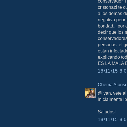
conservador. 
cristonazi te 
a los demas de
negativa peor 
bondad... por 
decir que los
conservadores 
personas, el g
estan infecta
explicando 
ES LA MALA 
18/11/15 8:0
Chema Alons
@Ivan, vete al
inicialmente i
Saludos!
18/11/15 8:0