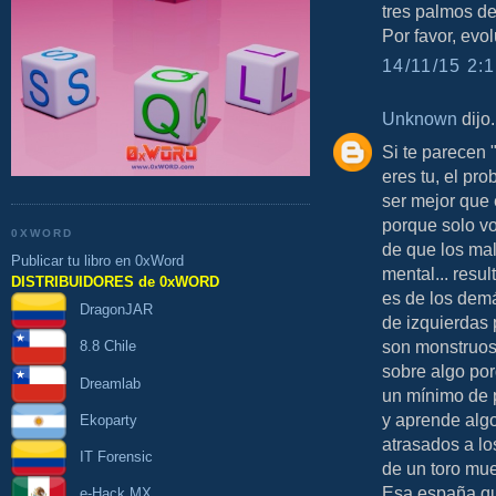
tres palmos de
Por favor, evol
14/11/15 2:1
Unknown
dijo.
Si te parecen
eres tu, el pr
ser mejor que 
porque solo vo
0XWORD
de que los mal
Publicar tu libro en 0xWord
mental... resul
DISTRIBUIDORES de 0xWORD
es de los demá
DragonJAR
de izquierdas 
son monstruos 
8.8 Chile
sobre algo por
Dreamlab
un mínimo de p
y aprende algo
Ekoparty
atrasados a lo
IT Forensic
de un toro mue
Esa españa qu
e-Hack MX