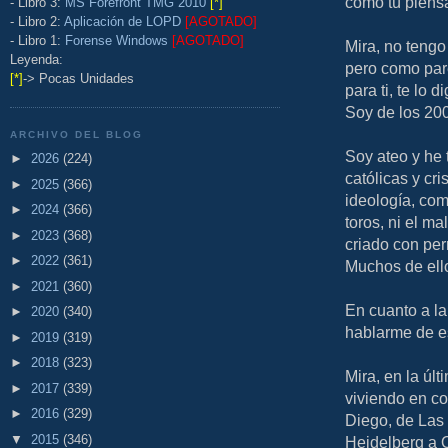
como tú piens
- Libro 3:
MS Forefront TMG 2010
[*]
- Libro 2:
Aplicación de LOPD
[AGOTADO]
- Libro 1:
Forense Windows
[AGOTADO]
Mira, no tengo
Leyenda:
pero como par
[*]
-> Pocas Unidades
para ti, te lo 
Soy de los 20
ARCHIVO DEL BLOG
Soy ateo y he
►
2026
(224)
católicas y cr
►
2025
(366)
ideología, com
►
2024
(366)
toros, ni el m
►
2023
(368)
criado con per
►
2022
(361)
Muchos de ello
►
2021
(360)
En cuanto a la
►
2020
(340)
hablarme de es
►
2019
(319)
►
2018
(323)
Mira, en la úl
►
2017
(339)
viviendo en c
►
2016
(329)
Diego, de Las
▼
2015
(346)
Heidelberg a 