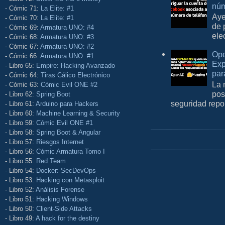
núm
- Cómic 71:
La Elite: #1
Aye
- Cómic 70:
La Elite: #1
de 
- Cómic 69:
Armatura UNO: #4
ele
- Cómic 68:
Armatura UNO: #3
- Cómic 67:
Armatura UNO: #2
Ope
- Cómic 66:
Armatura UNO: #1
Exp
- Libro 65:
Empire: Hacking Avanzado
par
- Cómic 64:
Tiras Cálico Electrónico
La 
- Cómic 63:
Cómic Evil ONE #2
pos
- Libro 62:
Spring Boot
seguridad repo
- Libro 61:
Arduino para Hackers
- Libro 60:
Machine Learning & Security
- Libro 59:
Cómic Evil ONE #1
- Libro 58:
Spring Boot & Angular
- Libro 57:
Riesgos Internet
- Libro 56:
Cómic Armatura Tomo I
- Libro 55:
Red Team
- Libro 54:
Docker: SecDevOps
- Libro 53:
Hacking con Metasploit
- Libro 52:
Análisis Forense
- Libro 51:
Hacking Windows
- Libro 50:
Client-Side Attacks
- Libro 49:
A hack for the destiny