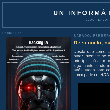
UN INFORMÁT
BLOG PERSON
HACKING IA
SÁBADO, FEBRERO
De sencillo, n
Desde que comencé 
niñez, siempre he 
principio más por u
sigo manteniendo mu
atrás, luego para 
como parte del
ADN