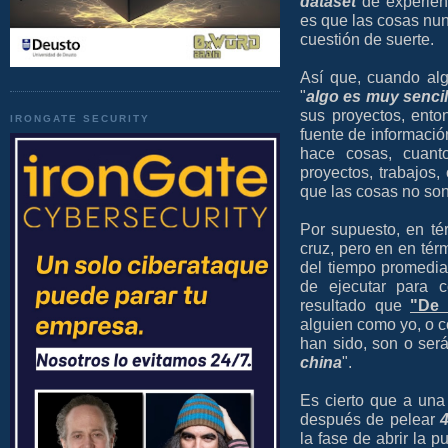
dataset
de experien
es que las cosas nun
cuestión de suerte.
Así que, cuando al
"
algo es muy sencil
sus proyectos, ento
IRONGATE SECURITY
fuente de informaci
hace cosas, cuan
proyectos, trabajos
que las cosas no son
Por supuesto, en té
cruz, pero en en tér
del tiempo promedi
de ejecutar para 
resultado que
"De 
alguien como yo, o c
han sido, son o será
china
".
Es cierto que a una
después de pelear
la fase de abrir la p