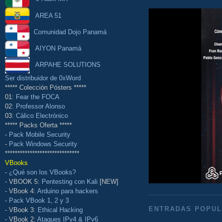
AREA 51
Comunidad Dojo Panamá
AIYON Panamá
ARPAHE SOLUTIONS
Ser distribuidor de 0xWord
***** Colección Pósters *****
01:
Fear the FOCA
02:
Professor Alonso
03:
Cálico Electrónico
***** Packs Oferta *****
-
Pack Mobile Security
-
Pack Windows Security
******************************
VBooks
-
¿Qué son los VBooks?
- VBOOK 5:
Pentesting con Kali
[NEW]
- VBook 4:
Arduino para hackers
-
Pack VBook 1, 2 y 3
ENTRADAS POPU
- VBook 3:
Ethical Hacking
- VBook 2:
Ataques IPv4 & IPv6