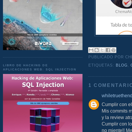
PUBLICADO POR C
ETIQUETAS:
BLOG
,
LIBRO DE HACKING DE
APLICACIONES WEB: SQL INJECTION
1 COMENTARI
whiletruethen
Cumplir con e
Mis commits m
y la review at
Cumplir con lo
no miente!! Me