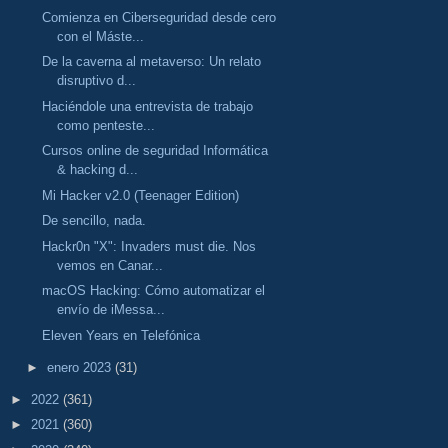
Comienza en Ciberseguridad desde cero
con el Máste...
De la caverna al metaverso: Un relato
disruptivo d...
Haciéndole una entrevista de trabajo
como penteste...
Cursos online de seguridad Informática
& hacking d...
Mi Hacker v2.0 (Teenager Edition)
De sencillo, nada.
Hackr0n "X": Invaders must die. Nos
vemos en Canar...
macOS Hacking: Cómo automatizar el
envío de iMessa...
Eleven Years en Telefónica
►
enero 2023
(31)
►
2022
(361)
►
2021
(360)