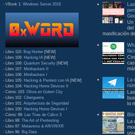
Las
- VBook 1:
Windows Server 2016
per
Goo
Un 
del
masificación d
Wha
fác
- Libro 110:
Bug Hunter
[NEW]
Cir
- Libro 109:
Hacking IA
[NEW]
cas
- Libro 108:
Quantum Security
[NEW]
más
- Libro 107:
Minihackers II
- Libro 106:
Minihackers I
La 
- Libro 105:
Hacking & Pentest con IA
[NEW]
núm
- Libro 104:
Hacking Home Devices II
Las
- Cómic 103:
Olivia en Golem City
bus
- Libro 102:
Ciberguerra
lo 
- Libro 101:
Arquitectura de Seguridad
- Libro 100:
Hacking Home Devices I
Bli
- Cómic 99:
Las Tiras de Cálico 3
- Libro 98:
The Art of Pentesting
La 
- Libro 97:
Metaverso & AR/VR/XR
mod
- Libro 96:
Big Data
usu