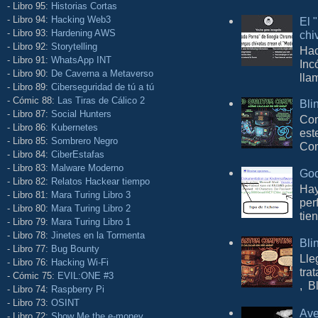
- Libro 95:
Historias Cortas
- Libro 94:
Hacking Web3
El 
- Libro 93:
Hardening AWS
chi
- Libro 92:
Storytelling
Hac
- Libro 91:
WhatsApp INT
Inc
- Libro 90:
De Caverna a Metaverso
lla
- Libro 89:
Ciberseguridad de tú a tú
- Cómic 88:
Las Tiras de Cálico 2
Bli
- Libro 87:
Social Hunters
Con
- Libro 86:
Kubernetes
est
- Libro 85:
Sombrero Negro
Com
- Libro 84:
CiberEstafas
- Libro 83:
Malware Moderno
Goo
- Libro 82:
Relatos Hackear tiempo
Hay
- Libro 81:
Mara Turing Libro 3
per
- Libro 80:
Mara Turing Libro 2
tie
- Libro 79:
Mara Turing Libro 1
- Libro 78:
Jinetes en la Tormenta
Bli
- Libro 77:
Bug Bounty
Lle
- Libro 76:
Hacking Wi-Fi
tra
- Cómic 75:
EVIL:ONE #3
, B
- Libro 74:
Raspberry Pi
- Libro 73:
OSINT
Ave
- Libro 72:
Show Me the e-money