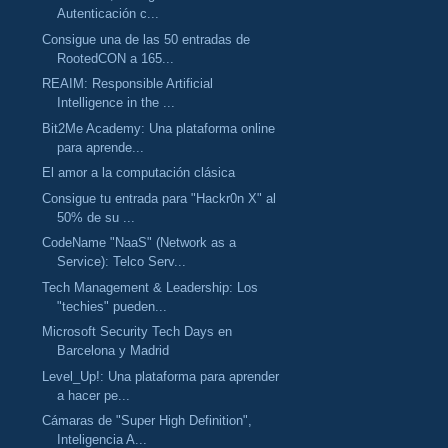
Autenticación c...
Consigue una de las 50 entradas de
RootedCON a 165...
REAIM: Responsible Artificial
Intelligence in the ...
Bit2Me Academy: Una plataforma online
para aprende...
El amor a la computación clásica
Consigue tu entrada para "Hackr0n X" al
50% de su ...
CodeName "NaaS" (Network as a
Service): Telco Serv...
Tech Management & Leadership: Los
"techies" pueden...
Microsoft Security Tech Days en
Barcelona y Madrid
Level_Up!: Una plataforma para aprender
a hacer pe...
Cámaras de "Super High Definition",
Inteligencia A...