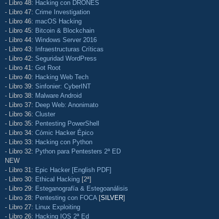
- Libro 48:
Hacking con DRONES
- Libro 47:
Crime Investigation
- Libro 46:
macOS Hacking
- Libro 45:
Bitcoin & Blockchain
- Libro 44:
Windows Server 2016
- Libro 43:
Infraestructuras Críticas
- Libro 42:
Seguridad WordPress
- Libro 41:
Got Root
- Libro 40:
Hacking Web Tech
- Libro 39:
Sinfonier: CyberINT
- Libro 38:
Malware Android
- Libro 37:
Deep Web: Anonimato
- Libro 36:
Cluster
- Libro 35:
Pentesting PowerShell
- Libro 34:
Cómic Hacker Épico
- Libro 33:
Hacking con Python
- Libro 32:
Python para Pentesters 2ª ED
NEW
- Libro 31:
Epic Hacker [English PDF]
- Libro 30:
Ethical Hacking
[2ª]
- Libro 29:
Esteganografía & Estegoanálisis
- Libro 28:
Pentesting con FOCA
[
SILVER
]
- Libro 27:
Linux Exploiting
- Libro 26:
Hacking IOS 2ª Ed