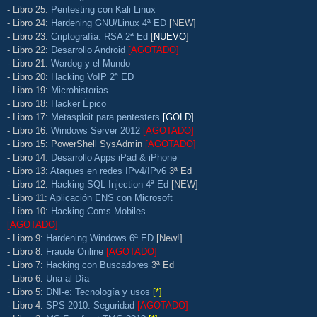
- Libro 25:
Pentesting con Kali Linux
- Libro 24:
Hardening GNU/Linux 4ª ED
[NEW]
- Libro 23:
Criptografía: RSA 2ª Ed
[
NUEVO
]
- Libro 22:
Desarrollo Android
[AGOTADO]
- Libro 21:
Wardog y el Mundo
- Libro 20:
Hacking VoIP 2ª ED
- Libro 19:
Microhistorias
- Libro 18:
Hacker Épico
- Libro 17:
Metasploit para pentesters
[GOLD]
- Libro 16:
Windows Server 2012
[AGOTADO]
- Libro 15: PowerShell SysAdmin
[AGOTADO]
- Libro 14:
Desarrollo Apps iPad & iPhone
- Libro 13:
Ataques en redes IPv4/IPv6
3ª Ed
- Libro 12:
Hacking SQL Injection 4ª Ed
[NEW]
- Libro 11:
Aplicación ENS con Microsoft
- Libro 10:
Hacking Coms Mobiles
[AGOTADO]
- Libro 9:
Hardening Windows 6ª ED
[New!]
- Libro 8:
Fraude Online
[AGOTADO]
- Libro 7:
Hacking con Buscadores
3ª Ed
- Libro 6:
Una al Día
- Libro 5:
DNI-e: Tecnología y usos
[*]
- Libro 4:
SPS 2010: Seguridad
[AGOTADO]