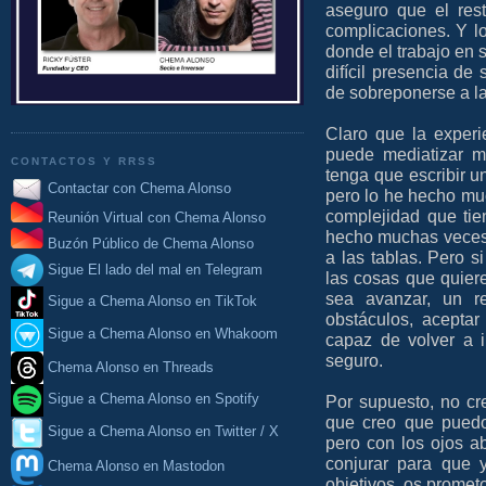
aseguro que el rest
complicaciones. Y l
donde el trabajo en s
difícil presencia de 
de sobreponerse a l
Claro que la experie
puede mediatizar m
CONTACTOS Y RRSS
tenga que escribir 
Contactar con Chema Alonso
pero lo he hecho mu
complejidad que tie
Reunión Virtual con Chema Alonso
hecho muchas veces, 
Buzón Público de Chema Alonso
a las tablas. Pero 
Sigue El lado del mal en Telegram
las cosas que quier
sea avanzar, un re
Sigue a Chema Alonso en TikTok
obstáculos, aceptar 
Sigue a Chema Alonso en Whakoom
capaz de volver a i
seguro.
Chema Alonso en Threads
Por supuesto, no c
Sigue a Chema Alonso en Spotify
que creo que puedo
Sigue a Chema Alonso en Twitter / X
pero con los ojos a
conjurar para que 
Chema Alonso en Mastodon
objetivos, os promet