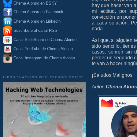
Chema Alonso en BSKY
hay que hacer van a
mi actitud, por su
Chema Alonso en Facebook
convicción en poner
Chema Alonso en Linkedin
a cada solución. Pe
nada.
Suscríbete al canal RSS
Así que, si alguien t
Canal SlideShare de Chema Alonso
sido sencillo, tiene
Canal YouTube de Chema Alonso
casos, sonreír sin 
perder un segundo c
Canal Instagram de Chema Alonso
te van a hacer ningú
¡Saludos Malignos!
LIBRO "HACKING WEB TECHNOLOGIES"
Autor:
Chema Alon