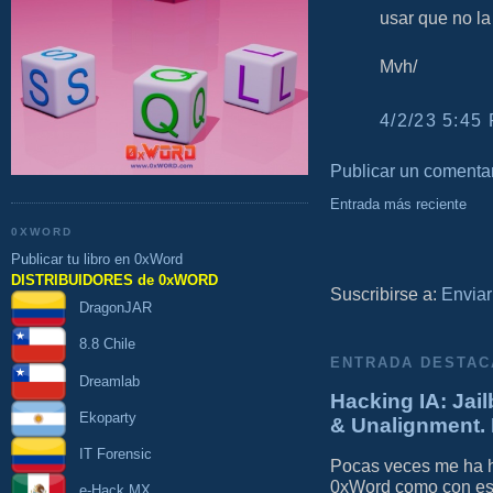
usar que no la 
Mvh/
4/2/23 5:45 
Publicar un comenta
Entrada más reciente
0XWORD
Publicar tu libro en 0xWord
DISTRIBUIDORES de 0xWORD
Suscribirse a:
Enviar
DragonJAR
8.8 Chile
ENTRADA DESTAC
Dreamlab
Hacking IA: Jail
Ekoparty
& Unalignment. 
IT Forensic
Pocas veces me ha he
0xWord como con este 
e-Hack MX