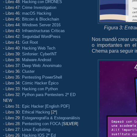
- Libro 48:
Hacking con DRONES
- Libro 47:
Crime Investigation
- Libro 46:
macOS Hacking
- Libro 45:
Bitcoin & Blockchain
- Libro 44:
Windows Server 2016
Figura 3: Entr
- Libro 43:
Infraestructuras Críticas
- Libro 42:
Seguridad WordPress
Nos mandó crear una
- Libro 41:
Got Root
o importantes en e
- Libro 40:
Hacking Web Tech
Chema para seguir i
- Libro 39:
Sinfonier: CyberINT
- Libro 38:
Malware Android
- Libro 37:
Deep Web: Anonimato
- Libro 36:
Cluster
- Libro 35:
Pentesting PowerShell
- Libro 34:
Cómic Hacker Épico
- Libro 33:
Hacking con Python
- Libro 32:
Python para Pentesters 2ª ED
NEW
- Libro 31:
Epic Hacker [English PDF]
- Libro 30:
Ethical Hacking
[2ª]
- Libro 29:
Esteganografía & Estegoanálisis
- Libro 28:
Pentesting con FOCA
[
SILVER
]
- Libro 27:
Linux Exploiting
- Libro 26:
Hacking IOS 2ª Ed