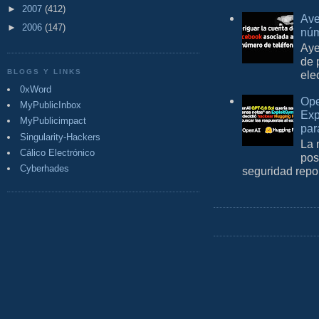
►
2007
(412)
Ave
►
2006
(147)
núm
Aye
de 
BLOGS Y LINKS
ele
0xWord
Ope
MyPublicInbox
Exp
MyPublicimpact
par
Singularity-Hackers
La 
Cálico Electrónico
pos
Cyberhades
seguridad repo