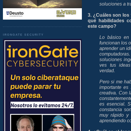
soluciones a t
3. ¿Cuáles son los
qué habilidades co
este campo?
IRONGATE SECURITY
Lo básico en
funcionan los 
aprender un id
computadoras. 
soluciones ing
ves tus idea
verdad.
Pero si me hab
importante es
creativa. Con 
constantemente
es esencial. S
constancia son
muy rápido y 
aprendiendo c