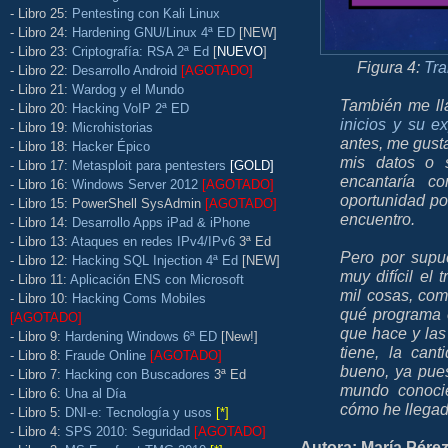
- Libro 25:
Pentesting con Kali Linux
- Libro 24:
Hardening GNU/Linux 4ª ED
[NEW]
- Libro 23:
Criptografía: RSA 2ª Ed
[
NUEVO
]
Figura 4:
Tra
- Libro 22:
Desarrollo Android
[AGOTADO]
- Libro 21:
Wardog y el Mundo
También me ll
- Libro 20:
Hacking VoIP 2ª ED
inicios y su e
- Libro 19:
Microhistorias
antes, me gust
- Libro 18:
Hacker Épico
mis datos o 
- Libro 17:
Metasploit para pentesters
[GOLD]
encantaría c
- Libro 16:
Windows Server 2012
[AGOTADO]
oportunidad por
- Libro 15: PowerShell SysAdmin
[AGOTADO]
encuentro.
- Libro 14:
Desarrollo Apps iPad & iPhone
- Libro 13:
Ataques en redes IPv4/IPv6
3ª Ed
Pero por supu
- Libro 12:
Hacking SQL Injection 4ª Ed
[NEW]
muy difícil el 
- Libro 11:
Aplicación ENS con Microsoft
mil cosas, com
- Libro 10:
Hacking Coms Mobiles
qué programa e
[AGOTADO]
que hace y las
- Libro 9:
Hardening Windows 6ª ED
[New!]
tiene, la ca
- Libro 8:
Fraude Online
[AGOTADO]
bueno, ya pue
- Libro 7:
Hacking con Buscadores
3ª Ed
mundo conocie
- Libro 6:
Una al Día
cómo he llegad
- Libro 5:
DNI-e: Tecnología y usos
[*]
- Libro 4:
SPS 2010: Seguridad
[AGOTADO]
Autora: María Pérez