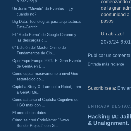
& hacking p...
comenzando en
de la gran adm
Un Junio "Movido" de Eventos ...¿y
oportunidad a 
cuándo no?
pasos.
Big Data: Tecnologías para arquitecturas
Data-Centric
Un abrazo!
El "Modo Porno" de Google Chrome y
las descargas c...
20/5/24 6:01
6ª Edición del Máster Online de
Fundamentos de Cib...
Publicar un comenta
OpenExpo Europe 2024: El Gran Evento
Entrada más reciente
de GenIA en E...
Cómo espiar masivamente a nivel Geo-
estratégico co...
Captcha Story X: I am not a Robot, I am
Suscribirse a:
Enviar
a GenAI Mu...
Cómo saltarse el Captcha Cognitivo de
HBO max con ...
ENTRADA DESTAC
El amo de los datos
Hacking IA: Jail
Cómo se creó CodeName: "News
& Unalignment. 
Bender Project" con G...