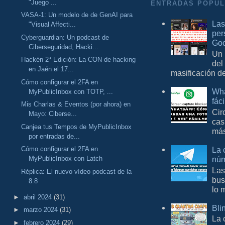
"Juego ...
ENTRADAS POPU
VASA-1: Un modelo de de GenAI para
Las
"Visual Affecti...
per
Cyberguardian: Un podcast de
Goo
Ciberseguridad, Hacki...
Un 
Hackén 2ª Edición: La CON de hacking
del
en Jaén el 17...
masificación d
Cómo configurar el 2FA en
Wha
MyPublicInbox con TOTP, ...
fác
Mis Charlas & Eventos (por ahora) en
Cir
Mayo: Ciberse...
cas
Canjea tus Tempos de MyPublicInbox
más
por entradas de...
La 
Cómo configurar el 2FA en
núm
MyPublicInbox con Latch
Las
Réplica: El nuevo vídeo-podcast de la
bus
8.8
lo 
►
abril 2024
(31)
Bli
►
marzo 2024
(31)
La 
►
febrero 2024
(29)