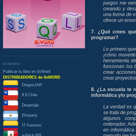
juegos me vení
creando y desa
una forma de e
ofrece un enor
7. ¿Qué crees qu
programar?
Lo primero que
¡cómo moverte 
herramienta de
0XWORD
funcionan los 
crear acciones
Publicar tu libro en 0xWord
crear proyectos
DISTRIBUIDORES de 0xWORD
DragonJAR
8. ¿La escuela te 
informática y/o pr
8.8 Chile
Dreamlab
La verdad es 
se trata de pro
Ekoparty
algunos com
ordenador. Ade
IT Forensic
en informática
menudo me toca
e-Hack MX