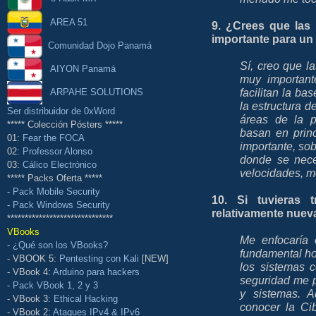
AREA 51
9. ¿Crees que las 
importante para u
Comunidad Dojo Panamá
Sí, creo que l
AIYON Panamá
muy important
facilitan la b
ARPAHE SOLUTIONS
la estructura 
Ser distribuidor de 0xWord
áreas de la pr
***** Colección Pósters *****
basan en princ
01:
Fear the FOCA
importante, sob
02:
Professor Alonso
donde se nece
03:
Cálico Electrónico
velocidades, mo
***** Packs Oferta *****
-
Pack Mobile Security
10. Si tuvieras 
-
Pack Windows Security
relativamente nueva
******************************
VBooks
Me enfocaría 
-
¿Qué son los VBooks?
fundamental hoy
- VBOOK 5:
Pentesting con Kali
[NEW]
los sistemas c
- VBook 4:
Arduino para hackers
seguridad me p
-
Pack VBook 1, 2 y 3
y sistemas. 
- VBook 3:
Ethical Hacking
conocer la Ci
- VBook 2:
Ataques IPv4 & IPv6