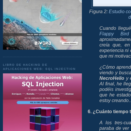
Figura 2:
Estudio co
d
Cuando llegué
Flappy Bird
aproximadamen
creía que, en
experiencia ni 
que mi motivaci
LIBRO DE HACKING DE
¿Cómo aprendí
APLICACIONES WEB: SQL INJECTION
viendo y busca
NecroHelio
y e
Al final, he ll
podéis investi
que he estado
estoy creando
6. ¿Cuánto tiempo t
A los tres-cu
paraba de ver 