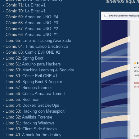
tenemos aquí 
- Cómic 71:
La Elite: #1
- Cómic 70:
La Elite: #1
- Cómic 69:
Armatura UNO: #4
- Cómic 68:
Armatura UNO: #3
- Cómic 67:
Armatura UNO: #2
- Cómic 66:
Armatura UNO: #1
- Libro 65:
Empire: Hacking Avanzado
- Cómic 64:
Tiras Cálico Electrónico
- Cómic 63:
Cómic Evil ONE #2
- Libro 62:
Spring Boot
- Libro 61:
Arduino para Hackers
- Libro 60:
Machine Learning & Security
- Libro 59:
Cómic Evil ONE #1
- Libro 58:
Spring Boot & Angular
- Libro 57:
Riesgos Internet
- Libro 56:
Cómic Armatura Tomo I
- Libro 55:
Red Team
- Libro 54:
Docker: SecDevOps
- Libro 53:
Hacking con Metasploit
- Libro 52:
Análisis Forense
- Libro 51:
Hacking Windows
- Libro 50:
Client-Side Attacks
- Libro 49:
A hack for the destiny