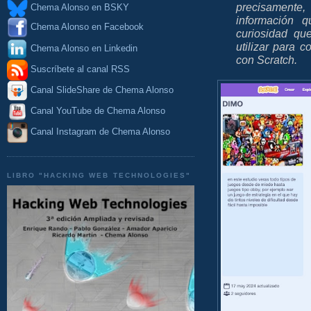
precisamente
Chema Alonso en BSKY
información 
Chema Alonso en Facebook
curiosidad qu
utilizar para 
Chema Alonso en Linkedin
con Scratch.
Suscríbete al canal RSS
Canal SlideShare de Chema Alonso
Canal YouTube de Chema Alonso
Canal Instagram de Chema Alonso
LIBRO "HACKING WEB TECHNOLOGIES"