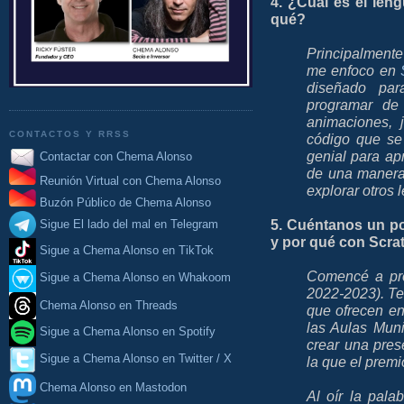
4. ¿Cuál es el len
qué?
Principalmente
me enfoco en
diseñado par
programar de 
animaciones, 
CONTACTOS Y RRSS
código que se
genial para ap
Contactar con Chema Alonso
de una manera
Reunión Virtual con Chema Alonso
explorar otros 
Buzón Público de Chema Alonso
5. Cuéntanos un p
Sigue El lado del mal en Telegram
y por qué con Scra
Sigue a Chema Alonso en TikTok
Comencé a pro
Sigue a Chema Alonso en Whakoom
2022-2023). Ten
Chema Alonso en Threads
que ofrecen en
las Aulas Mun
Sigue a Chema Alonso en Spotify
crear una pre
Sigue a Chema Alonso en Twitter / X
la que el prem
Chema Alonso en Mastodon
Al oír la pala