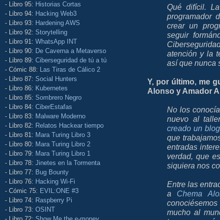
- Libro 95:
Historias Cortas
Qué difícil.
- Libro 94:
Hacking Web3
programador d
- Libro 93:
Hardening AWS
crear un prog
- Libro 92:
Storytelling
seguir formán
- Libro 91:
WhatsApp INT
Cibersegurid
- Libro 90:
De Caverna a Metaverso
atención y la 
- Libro 89:
Ciberseguridad de tú a tú
así que nunca
- Cómic 88:
Las Tiras de Cálico 2
- Libro 87:
Social Hunters
Y, por último, me 
- Libro 86:
Kubernetes
Alonso y Amador Apa
- Libro 85:
Sombrero Negro
- Libro 84:
CiberEstafas
No los conocía
- Libro 83:
Malware Moderno
nuevo al tall
- Libro 82:
Relatos Hackear tiempo
creado un blog
- Libro 81:
Mara Turing Libro 3
que trabajamos
- Libro 80:
Mara Turing Libro 2
entradas inter
- Libro 79:
Mara Turing Libro 1
verdad, que e
- Libro 78:
Jinetes en la Tormenta
siquiera nos c
- Libro 77:
Bug Bounty
- Libro 76:
Hacking Wi-Fi
Entre las entra
- Cómic 75:
EVIL:ONE #3
a
Chema Alo
- Libro 74:
Raspberry Pi
conociésemos
- Libro 73:
OSINT
mucho al mundo
- Libro 72:
Show Me the e-money