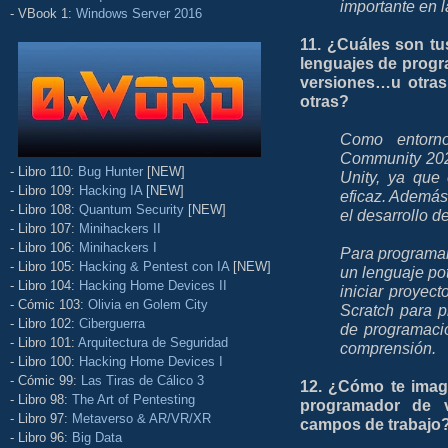
importante en l
- VBook 1:
Windows Server 2016
11. ¿Cuáles son tu
lenguajes de progra
versiones…u otras
otras?
Como entorn
Community 2022
- Libro 110:
Bug Hunter
[NEW]
Unity, ya que 
- Libro 109:
Hacking IA
[NEW]
eficaz. Además,
- Libro 108:
Quantum Security
[NEW]
el desarrollo d
- Libro 107:
Minihackers II
- Libro 106:
Minihackers I
Para programar 
- Libro 105:
Hacking & Pentest con IA
[NEW]
un lenguaje pot
- Libro 104:
Hacking Home Devices II
iniciar proyec
- Cómic 103:
Olivia en Golem City
Scratch para 
- Libro 102:
Ciberguerra
de programació
- Libro 101:
Arquitectura de Seguridad
comprensión.
- Libro 100:
Hacking Home Devices I
- Cómic 99:
Las Tiras de Cálico 3
12. ¿Cómo te imag
- Libro 98:
The Art of Pentesting
programador de v
- Libro 97:
Metaverso & AR/VR/XR
campos de trabajo
- Libro 96:
Big Data