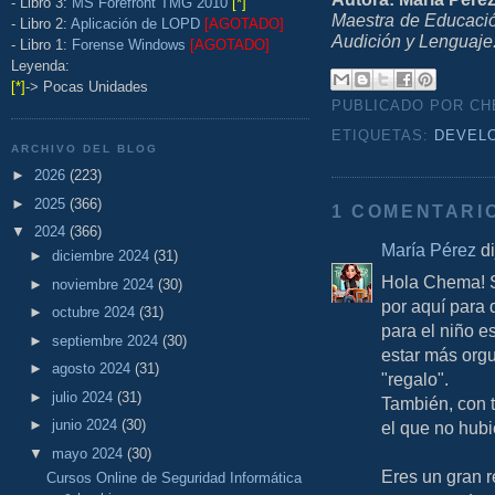
- Libro 3:
MS Forefront TMG 2010
[*]
Maestra de Educació
- Libro 2:
Aplicación de LOPD
[AGOTADO]
Audición y Lenguaje
- Libro 1:
Forense Windows
[AGOTADO]
Leyenda:
[*]
-> Pocas Unidades
PUBLICADO POR C
ETIQUETAS:
DEVEL
ARCHIVO DEL BLOG
►
2026
(223)
►
2025
(366)
1 COMENTARI
▼
2024
(366)
María Pérez
di
►
diciembre 2024
(31)
Hola Chema! S
►
noviembre 2024
(30)
por aquí para 
►
octubre 2024
(31)
para el niño 
►
septiembre 2024
(30)
estar más orgu
►
agosto 2024
(31)
"regalo".
►
julio 2024
(31)
También, con t
►
junio 2024
(30)
el que no hubi
▼
mayo 2024
(30)
Eres un gran 
Cursos Online de Seguridad Informática