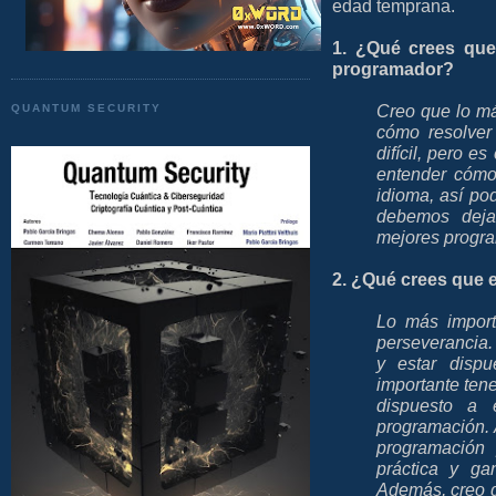
edad temprana.
1. ¿Qué crees qu
programador?
Creo que lo m
QUANTUM SECURITY
cómo resolver
difícil, pero 
entender cómo
idioma, así po
debemos deja
mejores progra
2. ¿Qué crees que 
Lo más import
perseverancia. 
y estar disp
importante tene
dispuesto a 
programación. 
programación
práctica y ga
Además, creo q