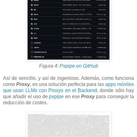
Figura 4:
Pxpipe en GitHub
Así de sencillo, y así de ingenioso. Además, como funciona
como
Proxy
, es una solución perfecta para las
apps móviles
que usan LLMs con Proxys en el Backend
, donde sólo hay
que añadir el uso de
pxpipe
en ese
Proxy
para conseguir la
reducción de costes.