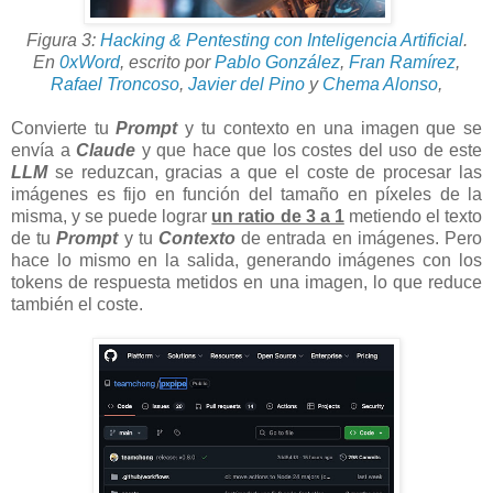
Figura 3:
Hacking & Pentesting con Inteligencia Artificial
.
En
0xWord
,
escrito por
Pablo González
,
Fran Ramírez
,
Rafael Troncoso
,
Javier del Pino
y
Chema Alonso
,
Convierte tu
Prompt
y tu contexto en una imagen que se
envía a
Claude
y que hace que los costes del uso de este
LLM
se reduzcan, gracias a que el coste de procesar las
imágenes es fijo en función del tamaño en píxeles de la
misma, y se puede lograr
un ratio de 3 a 1
metiendo el texto
de tu
Prompt
y tu
Contexto
de entrada en imágenes. Pero
hace lo mismo en la salida, generando imágenes con los
tokens de respuesta metidos en una imagen, lo que reduce
también el coste.