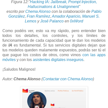
Figura 12:
"
Hacking IA: Jailbreak, Prompt Injection,
Hallucinations & Unalignment
"
escrito por
Chema Alonso
con la colaboración de
Pablo
González
,
Fran Ramírez
,
Amador Aparicio
,
Manuel S.
Lemos
y
José Palanco
en
0xWord
Como podéis ver, esto va my rápido, pero entender bien
todos los detalles, los controles, y los límites de
funcionamiento de cada capacidad que te dan los modelos
de
IA
es fundamental. Si tus servicios digitales dejan que
tus modelos queden malamente expuestos, podrás ser tú el
que pague los costos de otros, como vimos
con las apps
móviles
y con los
asistentes digitales inseguros
.
¡Saludos Malignos!
Autor:
Chema Alonso
(
Contactar con Chema Alonso
)