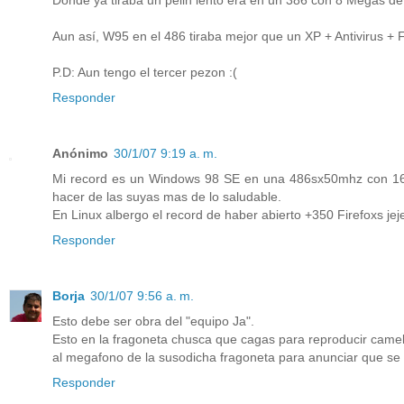
Donde ya tiraba un pelin lento era en un 386 con 8 Megas de 
Aun así, W95 en el 486 tiraba mejor que un XP + Antivirus + F
P.D: Aun tengo el tercer pezon :(
Responder
Anónimo
30/1/07 9:19 a. m.
Mi record es un Windows 98 SE en una 486sx50mhz con 16 mb
hacer de las suyas mas de lo saludable.
En Linux albergo el record de haber abierto +350 Firefoxs jej
Responder
Borja
30/1/07 9:56 a. m.
Esto debe ser obra del "equipo Ja".
Esto en la fragoneta chusca que cagas para reproducir came
al megafono de la susodicha fragoneta para anunciar que se
Responder