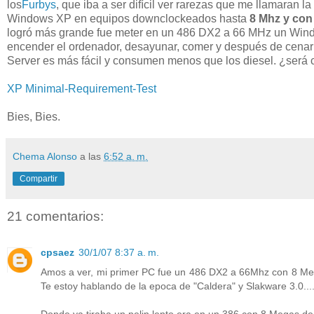
los
Furbys
, que iba a ser difícil ver rarezas que me llamaran 
Windows XP en equipos downclockeados hasta
8 Mhz y co
logró más grande fue meter en un 486 DX2 a 66 MHz un Wind
encender el ordenador, desayunar, comer y después de cenar 
Server es más fácil y consumen menos que los diesel. ¿será 
XP Minimal-Requirement-Test
Bies, Bies.
Chema Alonso
a las
6:52 a. m.
Compartir
21 comentarios:
cpsaez
30/1/07 8:37 a. m.
Amos a ver, mi primer PC fue un 486 DX2 a 66Mhz con 8 Meg
Te estoy hablando de la epoca de "Caldera" y Slakware 3.0...