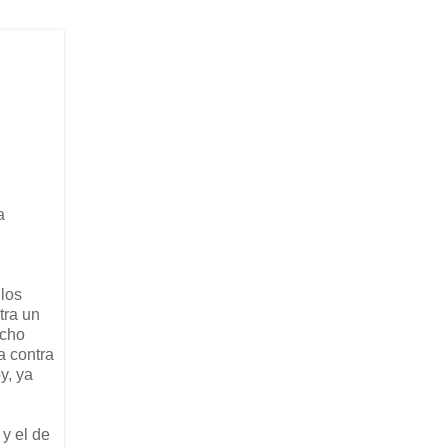
a
 los
tra un
ucho
a contra
y, ya
y el de