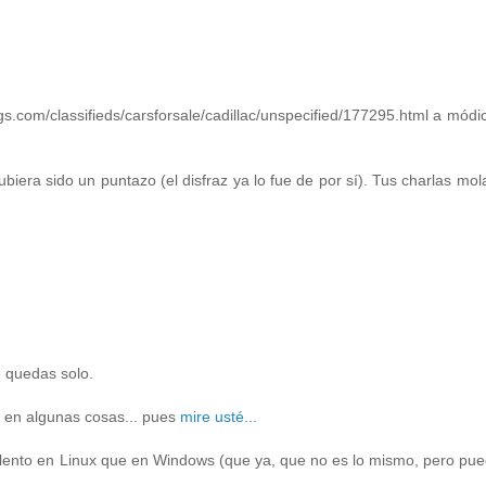
com/classifieds/carsforsale/cadillac/unspecified/177295.html a módi
iera sido un puntazo (el disfraz ya lo fue de por sí). Tus charlas mol
e quedas solo.
 en algunas cosas... pues
mire usté...
lento en Linux que en Windows (que ya, que no es lo mismo, pero pue