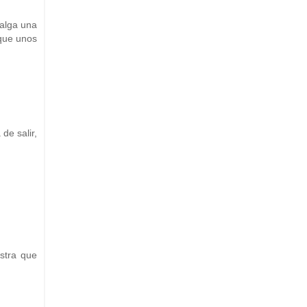
salga una
 que unos
de salir,
stra que