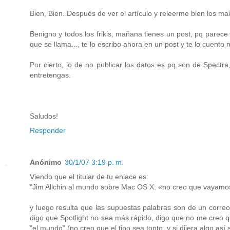
Bien, Bien. Después de ver el artículo y releerme bien los mail
Benigno y todos los frikis, mañana tienes un post, pq parece
que se llama..., te lo escribo ahora en un post y te lo cuento
Por cierto, lo de no publicar los datos es pq son de Spectr
entretengas.
Saludos!
Responder
Anónimo
30/1/07 3:19 p. m.
Viendo que el titular de tu enlace es:
"Jim Allchin al mundo sobre Mac OS X: «no creo que vayamo
y luego resulta que las supuestas palabras son de un correo q
digo que Spotlight no sea más rápido, digo que no me creo q
"el mundo" (no creo que el tipo sea tonto, y si dijera algo as