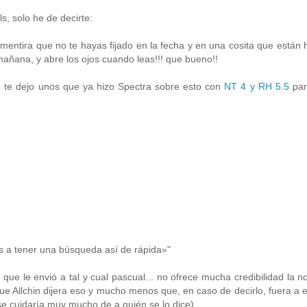
s, solo he de decirte:
 mentira que no te hayas fijado en la fecha y en una cosita que están
 mañana, y abre los ojos cuando leas!!! que bueno!!
a, te dejo unos que ya hizo Spectra sobre esto con
NT 4 y RH 5.5
par
s a tener una búsqueda así de rápida»"
ue le envió a tal y cual pascual... no ofrece mucha credibilidad la no
ue Allchin dijera eso y mucho menos que, en caso de decirlo, fuera a 
í se cuidaría muy mucho de a quién se lo dice).