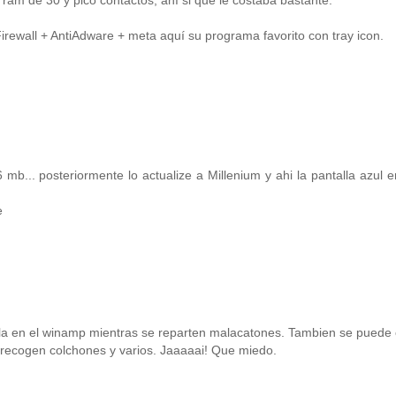
ram de 30 y pico contactos, ahí si que le costaba bastante.
irewall + AntiAdware + meta aquí su programa favorito con tray icon.
... posteriormente lo actualize a Millenium y ahi la pantalla azul 
e
la en el winamp mientras se reparten malacatones. Tambien se puede
 recogen colchones y varios. Jaaaaai! Que miedo.