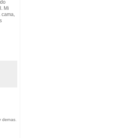
ado
. Mi
a cama,
s
y demas.