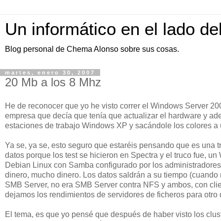
Un informático en el lado de
Blog personal de Chema Alonso sobre sus cosas.
martes, enero 30, 2007
20 Mb a los 8 Mhz
He de reconocer que yo he visto correr el Windows Server
empresa que decía que tenía que actualizar el hardware y ad
estaciones de trabajo Windows XP y sacándole los colores a u
Ya se, ya se, esto seguro que estaréis pensando que es una tr
datos porque los test se hicieron en Spectra y el truco fue, 
Debian Linux con Samba configurado por los administrador
dinero, mucho dinero. Los datos saldrán a su tiempo (cuando m
SMB Server, no era SMB Server contra NFS y ambos, con clien
dejamos los rendimientos de servidores de ficheros para otro
El tema, es que yo pensé que después de haber visto los clust