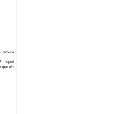
ás molaba
En aquel
o que sin