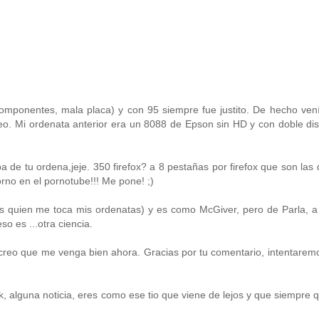
omponentes, mala placa) y con 95 siempre fue justito. De hecho vení
. Mi ordenata anterior era un 8088 de Epson sin HD y con doble dis
 de tu ordena,jeje. 350 firefox? a 8 pestañas por firefox que son las
rno en el pornotube!!! Me pone! ;)
 es quien me toca mis ordenatas) y es como McGiver, pero de Parla, a 
o es ...otra ciencia.
no creo que me venga bien ahora. Gracias por tu comentario, intentarem
, alguna noticia, eres como ese tio que viene de lejos y que siempre 