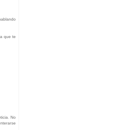
 hablando
a que te
ticia. No
enterarse