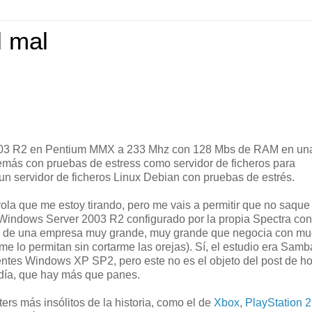
l mal
 2003 R2 en Pentium MMX a 233 Mhz con 128 Mbs de RAM en un
emás con pruebas de estress como servidor de ficheros para
n servidor de ficheros Linux Debian con pruebas de estrés.
ola que me estoy tirando, pero me vais a permitir que no saque
un Windows Server 2003 R2 configurado por la propia Spectra con
es de una empresa muy grande, muy grande que negocia con m
e lo permitan sin cortarme las orejas). Sí, el estudio era Samb
tes Windows XP SP2, pero este no es el objeto del post de ho
 día, que hay más que panes.
ers más insólitos de la historia, como el de
Xbox
,
PlayStation 2