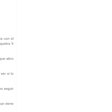
a con el
quetra 5
 que abro
ver si lo
os seguir
que viene