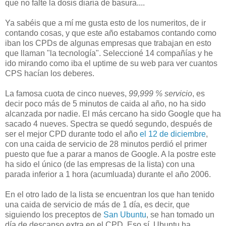
que no falte la dosis diaria de basura....
Ya sabéis que a mí me gusta esto de los numeritos, de ir
contando cosas, y que este año estabamos contando como
iban los CPDs de algunas empresas que trabajan en esto
que llaman "la tecnología". Seleccioné 14 compañías y he
ido mirando como iba el uptime de su web para ver cuantos
CPS hacían los deberes.
La famosa cuota de cinco nueves,
99,999 % servicio
, es
decir poco más de 5 minutos de caida al año, no ha sido
alcanzada por nadie. El más cercano ha sido Google que ha
sacado 4 nueves. Spectra se quedó segundo, después de
ser el mejor CPD durante todo el año
el 12 de diciembre
,
con una caida de servicio de 28 minutos perdió el primer
puesto que fue a parar a manos de Google. A la postre este
ha sido el único (de las empresas de la lista) con una
parada inferior a 1 hora (acumluada) durante el año 2006.
En el otro lado de la lista se encuentran los que han tenido
una caida de servicio de más de 1 día, es decir, que
siguiendo los preceptos de
San Ubuntu
, se han tomado un
día de descanso extra en el CPD. Eso sí, Ubuntu ha