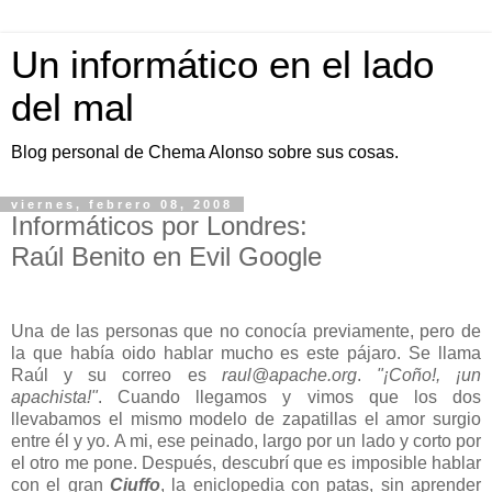
Un informático en el lado
del mal
Blog personal de Chema Alonso sobre sus cosas.
viernes, febrero 08, 2008
Informáticos por Londres:
Raúl Benito en Evil Google
Una de las personas que no conocía previamente, pero de
la que había oido hablar mucho es este pájaro. Se llama
Raúl y su correo es
raul@apache.org
.
"¡Coño!, ¡un
apachista!"
. Cuando llegamos y vimos que los dos
llevabamos el mismo modelo de zapatillas el amor surgio
entre él y yo. A mi, ese peinado, largo por un lado y corto por
el otro me pone. Después, descubrí que es imposible hablar
con el gran
Ciuffo
, la eniclopedia con patas, sin aprender