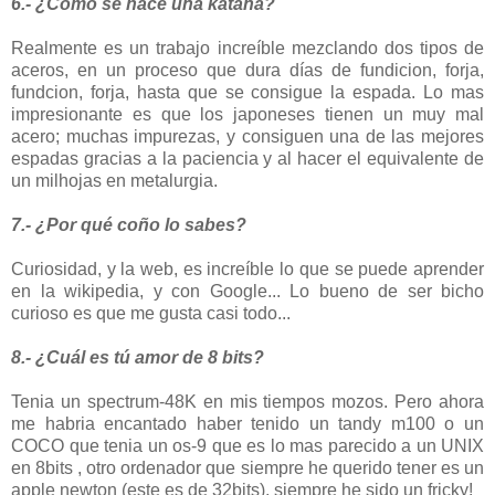
6.- ¿Cómo se hace una katana?
Realmente es un trabajo increíble mezclando dos tipos de
aceros, en un proceso que dura días de fundicion, forja,
fundcion, forja, hasta que se consigue la espada. Lo mas
impresionante es que los japoneses tienen un muy mal
acero; muchas impurezas, y consiguen una de las mejores
espadas gracias a la paciencia y al hacer el equivalente de
un milhojas en metalurgia.
7.- ¿Por qué coño lo sabes?
Curiosidad, y la web, es increíble lo que se puede aprender
en la wikipedia, y con Google... Lo bueno de ser bicho
curioso es que me gusta casi todo...
8.- ¿Cuál es tú amor de 8 bits?
Tenia un spectrum-48K en mis tiempos mozos. Pero ahora
me habria encantado haber tenido un tandy m100 o un
COCO que tenia un os-9 que es lo mas parecido a un UNIX
en 8bits , otro ordenador que siempre he querido tener es un
apple newton (este es de 32bits), siempre he sido un fricky!