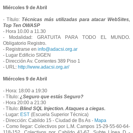
Miércoles 9 de Abril
- Título:
Técnicas más utilizadas para atacar WebSites,
Top Ten OWASP
- Hora 10.00 a 11.30
- Modalidad: GRATUITA PARA TODO EL MUNDO.
Obligatorio Registro.
- Registrarse en
info@adacsi.org.ar
- Lugar Edificio SIGEN
- Dirección Av. Corrientes 389 Piso 1
- URL:
http://www.adacsi.org.ar/
Miércoles 9 de Abril
- Hora: 18:00 a 19:30
- Título:
¿Seguro que estás Seguro?
- Hora 20:00 a 21:30
- Título:
Blind SQL Injection. Ataques a ciegas.
- Lugar:
EST
(Escuela Superior Técnica)
- Dirección: Cabildo 15 - Ciudad de Bs As -
Mapa
- Como llegar: Colectivos por L.M. Campos 15-29-55-60-64-
118-152, Colectivos por Cabildo 41-67, Subte Línea D -