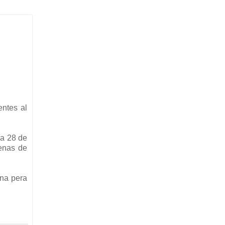
entes al
ía 28 de
denas de
una pera