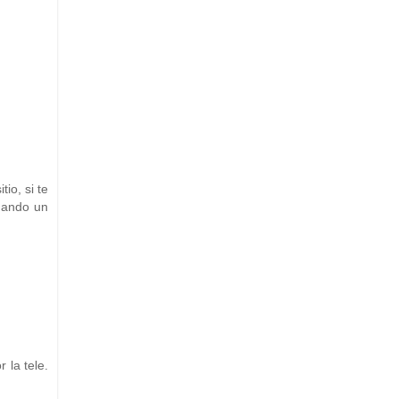
io, si te
 mando un
 la tele.