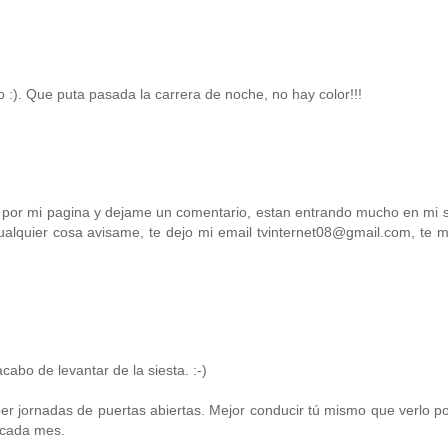
 :). Que puta pasada la carrera de noche, no hay color!!!
 por mi pagina y dejame un comentario, estan entrando mucho en mi sit
ualquier cosa avisame, te dejo mi email tvinternet08@gmail.com, te
abo de levantar de la siesta. :-)
ber jornadas de puertas abiertas. Mejor conducir tú mismo que verlo por
 cada mes.