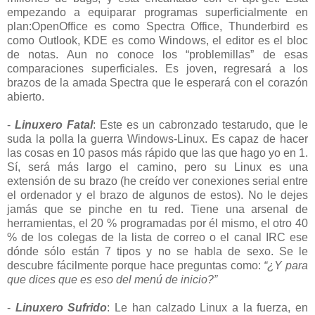
empezando a equiparar programas superficialmente en
plan:OpenOffice es como Spectra Office, Thunderbird es
como Outlook, KDE es como Windows, el editor es el bloc
de notas. Aun no conoce los “problemillas” de esas
comparaciones superficiales. Es joven, regresará a los
brazos de la amada Spectra que le esperará con el corazón
abierto.
-
Linuxero Fatal
: Este es un cabronzado testarudo, que le
suda la polla la guerra Windows-Linux. Es capaz de hacer
las cosas en 10 pasos más rápido que las que hago yo en 1.
Sí, será más largo el camino, pero su Linux es una
extensión de su brazo (he creído ver conexiones serial entre
el ordenador y el brazo de algunos de estos). No le dejes
jamás que se pinche en tu red. Tiene una arsenal de
herramientas, el 20 % programadas por él mismo, el otro 40
% de los colegas de la lista de correo o el canal IRC ese
dónde sólo están 7 tipos y no se habla de sexo. Se le
descubre fácilmente porque hace preguntas como:
“¿Y para
que dices que es eso del menú de inicio?”
-
Linuxero Sufrido
: Le han calzado Linux a la fuerza, en