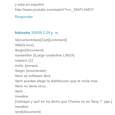
y esta en español:
http://www.youtube.com/watch?v=r_34hFLHdOY
Responder
frikineka
5/6/09 2:29 p. m.
\documentclass[11pt]{comment}
\title{\Linux}
\begin{document}
\centerline {\Large \underline LINUX}
\vspace {1}
mola :)porque..
\begin {enumerate}
\item es software libre
\item puedes elegir la distribucion que te mola mas
\item no tiene virus..
\item ...
\newline
{\slshape y qui\´en ha dicho que Chema no es Sexy ?´ jaja.}
\newline
\end{document}