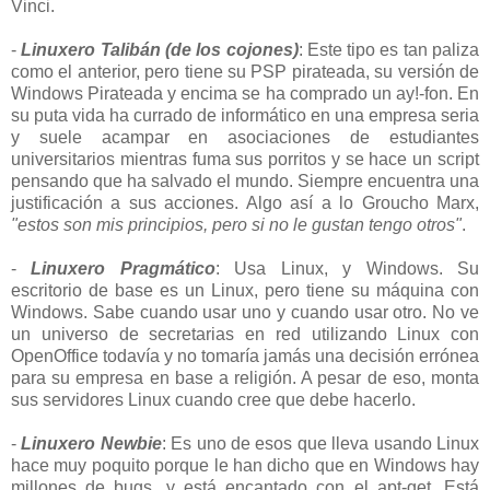
Vinci.
-
Linuxero Talibán (de los cojones)
: Este tipo es tan paliza
como el anterior, pero tiene su PSP pirateada, su versión de
Windows Pirateada y encima se ha comprado un ay!-fon. En
su puta vida ha currado de informático en una empresa seria
y suele acampar en asociaciones de estudiantes
universitarios mientras fuma sus porritos y se hace un script
pensando que ha salvado el mundo. Siempre encuentra una
justificación a sus acciones. Algo así a lo Groucho Marx,
"estos son mis principios, pero si no le gustan tengo otros"
.
-
Linuxero Pragmático
: Usa Linux, y Windows. Su
escritorio de base es un Linux, pero tiene su máquina con
Windows. Sabe cuando usar uno y cuando usar otro. No ve
un universo de secretarias en red utilizando Linux con
OpenOffice todavía y no tomaría jamás una decisión errónea
para su empresa en base a religión. A pesar de eso, monta
sus servidores Linux cuando cree que debe hacerlo.
-
Linuxero Newbie
: Es uno de esos que lleva usando Linux
hace muy poquito porque le han dicho que en Windows hay
millones de bugs, y está encantado con el apt-get. Está