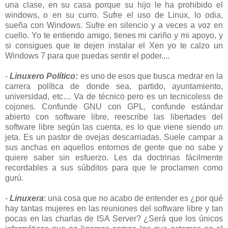
una clase, en su casa porque su hijo le ha prohibido el
windows, o en su curro. Sufre el uso de Linux, lo odia,
sueña con Windows. Sufre en silencio y a veces a voz en
cuello. Yo te entiendo amigo, tienes mi cariño y mi apoyo, y
si consigues que te dejen instalar el Xen yo te calzo un
Windows 7 para que puedas sentir el poder....
-
Linuxero Político:
es uno de esos que busca medrar en la
carrera política de donde sea, partido, ayuntamiento,
universidad, etc… Va de técnico pero es un tecnicoless de
cojones. Confunde GNU con GPL, confunde estándar
abierto con software libre, reescribe las libertades del
software libre según las cuenta, es lo que viene siendo un
jeta. Es un pastor de ovejas descarriadas. Suele campar a
sus anchas en aquellos entornos de gente que no sabe y
quiere saber sin esfuerzo. Les da doctrinas fácilmente
recordables a sus súbditos para que le proclamen como
gurú.
-
Linuxera
: una cosa que no acabo de entender es ¿por qué
hay tantas mujeres en las reuniones del software libre y tan
pocas en las charlas de ISA Server? ¿Será que los únicos