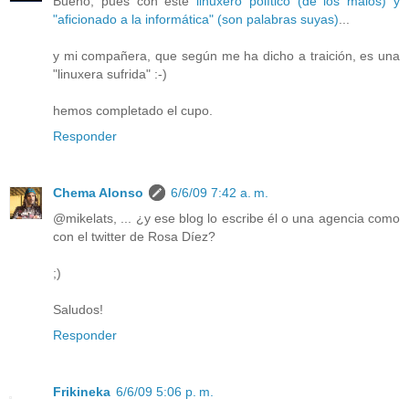
Bueno, pues con este
linuxero político (de los malos) y
"aficionado a la informática" (son palabras suyas)
...
y mi compañera, que según me ha dicho a traición, es una
"linuxera sufrida" :-)
hemos completado el cupo.
Responder
Chema Alonso
6/6/09 7:42 a. m.
@mikelats, ... ¿y ese blog lo escribe él o una agencia como
con el twitter de Rosa Díez?
;)
Saludos!
Responder
Frikineka
6/6/09 5:06 p. m.