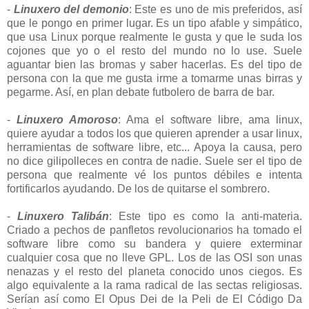
-
Linuxero del demonio
: Este es uno de mis preferidos, así
que le pongo en primer lugar. Es un tipo afable y simpático,
que usa Linux porque realmente le gusta y que le suda los
cojones que yo o el resto del mundo no lo use. Suele
aguantar bien las bromas y saber hacerlas. Es del tipo de
persona con la que me gusta irme a tomarme unas birras y
pegarme. Así, en plan debate futbolero de barra de bar.
-
Linuxero Amoroso
: Ama el software libre, ama linux,
quiere ayudar a todos los que quieren aprender a usar linux,
herramientas de software libre, etc... Apoya la causa, pero
no dice gilipolleces en contra de nadie. Suele ser el tipo de
persona que realmente vé los puntos débiles e intenta
fortificarlos ayudando. De los de quitarse el sombrero.
-
Linuxero Talibán
: Este tipo es como la anti-materia.
Criado a pechos de panfletos revolucionarios ha tomado el
software libre como su bandera y quiere exterminar
cualquier cosa que no lleve GPL. Los de las OSI son unas
nenazas y el resto del planeta conocido unos ciegos. Es
algo equivalente a la rama radical de las sectas religiosas.
Serían así como El Opus Dei de la Peli de El Código Da