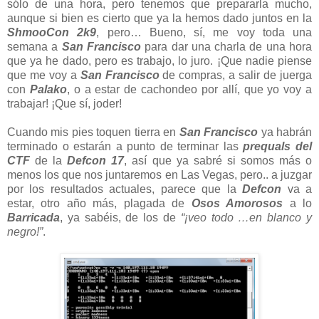
sólo de una hora, pero tenemos que prepararla mucho,
aunque si bien es cierto que ya la hemos dado juntos en la
ShmooCon 2k9
, pero… Bueno, sí, me voy toda una
semana a
San Francisco
para dar una charla de una hora
que ya he dado, pero es trabajo, lo juro. ¡Que nadie piense
que me voy a
San Francisco
de compras, a salir de juerga
con
Palako
, o a estar de cachondeo por allí, que yo voy a
trabajar! ¡Que sí, joder!
Cuando mis pies toquen tierra en
San Francisco
ya habrán
terminado o estarán a punto de terminar las
prequals del
CTF
de la
Defcon 17
, así que ya sabré si somos más o
menos los que nos juntaremos en Las Vegas, pero.. a juzgar
por los resultados actuales, parece que la
Defcon
va a
estar, otro año más, plagada de
Osos Amorosos
a lo
Barricada
, ya sabéis, de los de
“¡veo todo …en blanco y
negro!”
.