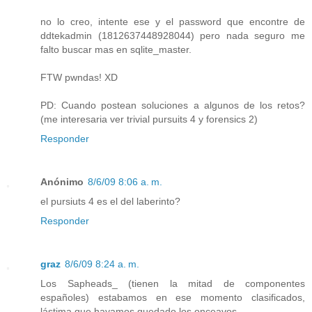
no lo creo, intente ese y el password que encontre de
ddtekadmin (1812637448928044) pero nada seguro me
falto buscar mas en sqlite_master.
FTW pwndas! XD
PD: Cuando postean soluciones a algunos de los retos?
(me interesaria ver trivial pursuits 4 y forensics 2)
Responder
Anónimo
8/6/09 8:06 a. m.
el pursiuts 4 es el del laberinto?
Responder
graz
8/6/09 8:24 a. m.
Los Sapheads_ (tienen la mitad de componentes
españoles) estabamos en ese momento clasificados,
lástima que hayamos quedado los onceavos.