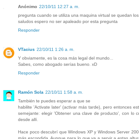
Anónimo
22/10/11 12:27 a. m.
pregunta cuando se utiliza una maquina virtual se quedan los
saludos espero no ser apaleado por esta pregunta
Responder
VTacius
22/10/11 1:26 a. m.
Y obviamente, es la cosa más legal del mundo...
Sabes, como abogado serías bueno. xD
Responder
Ramón Sola
22/10/11 1:58 a. m.
También te puedes esperar a que se
habilite 'Activate later' (activar más tarde), pero entonces e
semejante: elegir 'Obtener una clave de producto', con lo c
desde allí.
Hace poco descubrí que Windows XP y Windows Server 2003
más escondida. Aunque para lo que va a servir a estas altu