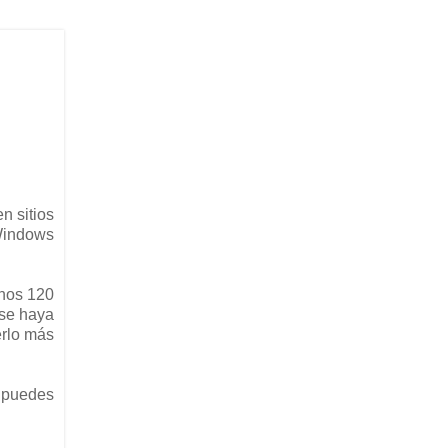
n sitios
Windows
unos 120
 se haya
erlo más
 puedes