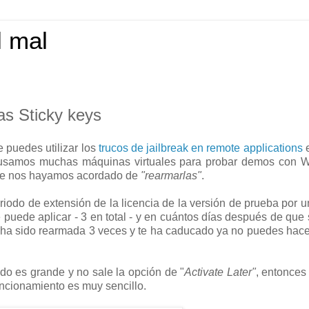
l mal
s Sticky keys
e puedes utilizar los
trucos de jailbreak en remote applications
e
e usamos muchas máquinas virtuales para probar demos con 
que nos hayamos acordado de
"rearmarlas"
.
odo de extensión de la licencia de la versión de prueba por 
 puede aplicar - 3 en total - y en cuántos días después de que
na ha sido rearmada 3 veces y te ha caducado ya no puedes hac
do es grande y no sale la opción de "
Activate Later"
, entonces
funcionamiento es muy sencillo.