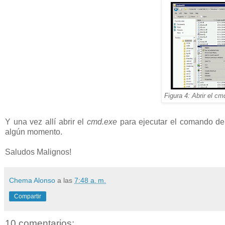
Figura 4: Abrir el c
Y una vez allí abrir el
cmd.exe
para ejecutar el comando d
algún momento.
Saludos Malignos!
Chema Alonso
a las
7:48 a. m.
Compartir
10 comentarios: