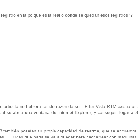
 registro en la pc que es la real o donde se quedan esos registros??
ste artículo no hubiera tenido razón de ser. :P En Vista RTM existía un
ual se abría una ventana de Internet Explorer, y conseguir llegar a
 también poseían su propia capacidad de rearme, que se encuentra 
ras... :D Más que nada se va a quedar para cacharrear con máquinas 