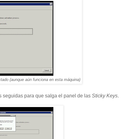
ctado (aunque aún funciona en esta máquina)
es seguidas para que salga el panel de las
Sticky Keys
.