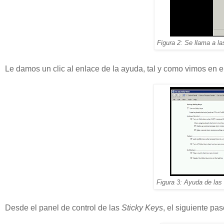
Figura 2: Se llama a l
Le damos un clic al enlace de la ayuda, tal y como vimos en e
Figura 3: Ayuda de las 
Desde el panel de control de las
Sticky Keys
, el siguiente pas