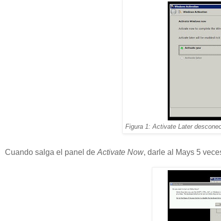
Figura 1: Activate Later descone
Cuando salga el panel de
Activate Now
, darle al Mays 5 vec