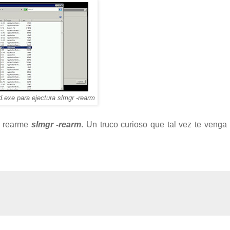
md.exe para ejectura slmgr -rearm
e rearme
slmgr -rearm
.
Un truco curioso que tal vez te venga