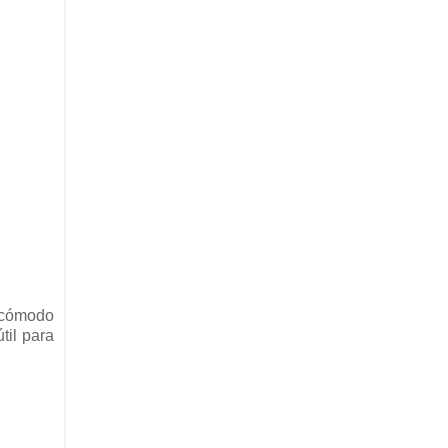
o cómodo
til para