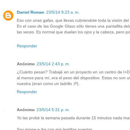
Daniel Roman
23/5/14 9:23 a. m.
Eso con unas gafas, que llevas cubriendote toda la visión del 
En el caso de las Google Glass sólo tienes una pantallita del
las veces. Es normal que duelan los ojos y la cabeza, pero po
Responder
Anónimo
23/5/14 2:43 p. m.
¿Cuánto pesan? Trabajé en un proyecto en un centro de I+D e
al menos para mí, era el peso del dispositivo. Estas no son 
nuestra (eran como un ladrillo ;P).
Responder
Anónimo
23/5/14 5:31 p. m.
Yo las probé la semana pasada durante 15 minutos nada mas 
Soy miope e iba con mis lentillas puestas