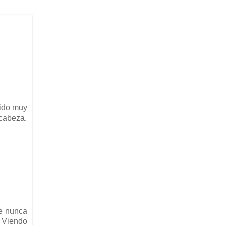
sido muy
 cabeza.
te nunca
. Viendo