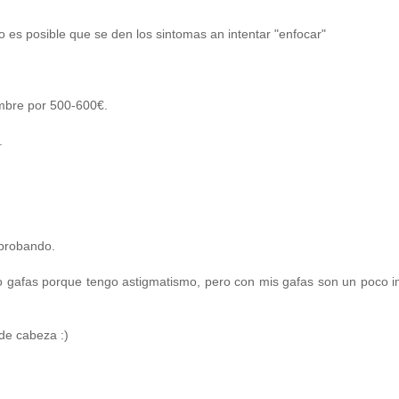
do es posible que se den los sintomas an intentar "enfocar"
embre por 500-600€.
.
 probando.
evo gafas porque tengo astigmatismo, pero con mis gafas son un poco
de cabeza :)