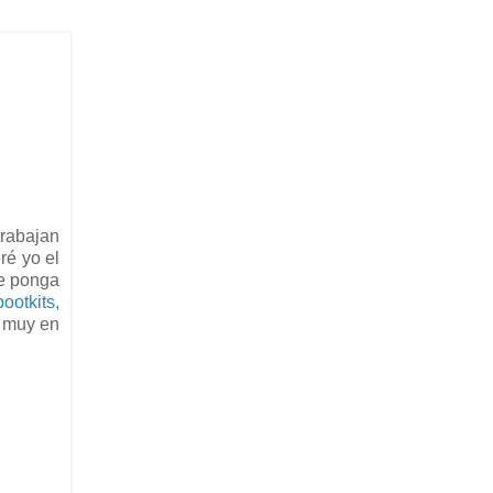
trabajan
ré yo el
ue ponga
ootkits,
a muy en