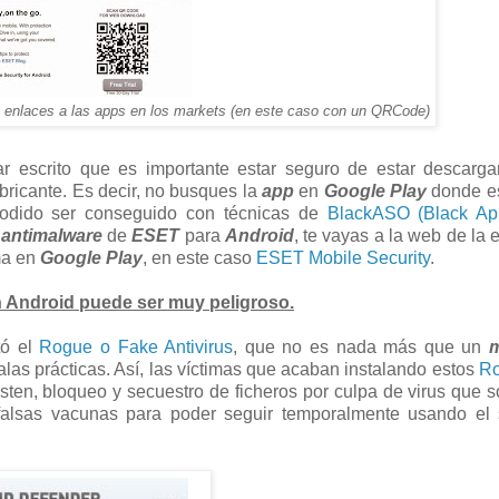
n enlaces a las apps en los markets (en este caso con un QRCode)
r escrito que es importante estar seguro de estar descarga
abricante. Es decir, no busques la
app
en
Google Play
donde es
podido ser conseguido con técnicas de
BlackASO (Black Ap
l
antimalware
de
ESET
para
Android
, te vayas a la web de la
ma en
Google Play
, en este caso
ESET Mobile Security
.
n Android puede ser muy peligroso.
tó el
Rogue o Fake Antivirus
, que no es nada más que un
las prácticas. Así, las víctimas que acaban instalando estos
Ro
xisten, bloqueo y secuestro de ficheros por culpa de virus que s
falsas vacunas para poder seguir temporalmente usando el 