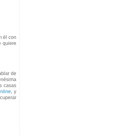
n él con
e quiere
ablar de
 enésima
s casas
nline
, y
ecuperar