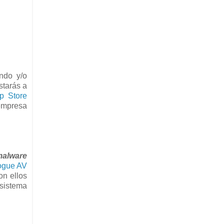
ndo y/o
tarás a
p Store
 empresa
malware
gue AV
on ellos
sistema