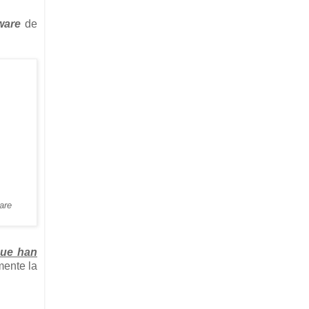
ware
de
are
que han
mente la