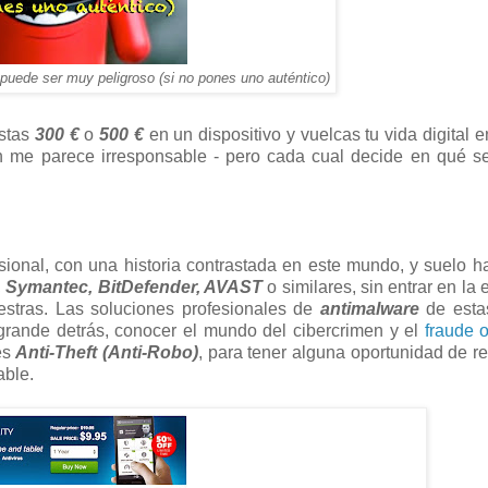
 puede ser muy peligroso (si no pones uno auténtico)
astas
300 €
o
500 €
en un dispositivo y vuelcas tu vida digital e
ón me parece irresponsable - pero cada cual decide en qué s
sional, con una historia contrastada en este mundo, y suelo h
y, Symantec, BitDefender, AVAST
o similares, sin entrar en la
stras. Las soluciones profesionales de
antimalware
de esta
rande detrás, conocer el mundo del cibercrimen y el
fraude o
es
Anti-Theft (Anti-Robo)
, para tener alguna oportunidad de r
able.