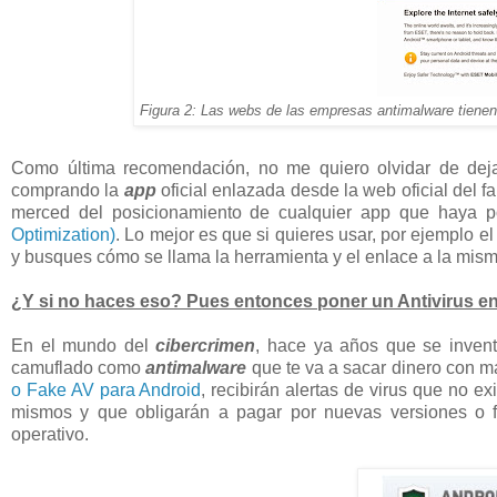
Figura 2: Las webs de las empresas antimalware tiene
Como última recomendación, no me quiero olvidar de deja
comprando la
app
oficial enlazada desde la web oficial del f
merced del posicionamiento de cualquier app que haya 
Optimization)
. Lo mejor es que si quieres usar, por ejemplo e
y busques cómo se llama la herramienta y el enlace a la mis
¿Y si no haces eso? Pues entonces poner un Antivirus e
En el mundo del
cibercrimen
, hace ya años que se inven
camuflado como
antimalware
que te va a sacar dinero con ma
o Fake AV para Android
, recibirán alertas de virus que no e
mismos y que obligarán a pagar por nuevas versiones o 
operativo.