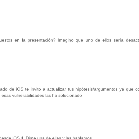
estos en la presentación? Imagino que uno de ellos sería desactiv
ado de iOS te invito a actualizar tus hipótesis/argumentos ya que c
ésas vulnerabilidades las ha solucionado
desde iOS 4. Dime una de ellas y las hablamos.