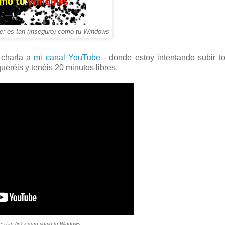
ne: es tan (inseguro) como tu Windows
 charla a
mi canal YouTube
- donde estoy intentando subir t
ueréis y tenéis 20 minutos libres.
 es tan (in)seguro como tu Windows