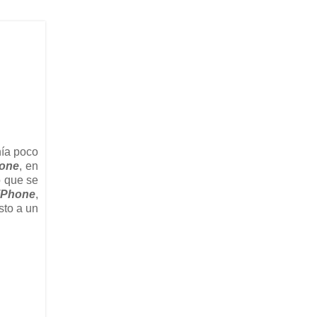
enía poco
one
, en
o que se
iPhone
,
sto a un