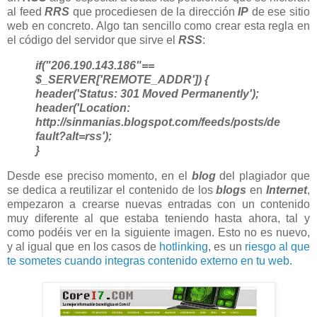
al feed
RRS
que procediesen de la dirección
IP
de ese sitio
web en concreto. Algo tan sencillo como crear esta regla en
el código del servidor que sirve el
RSS
:
if("206.190.143.186"==
$_SERVER['REMOTE_ADDR']) {
header('Status: 301 Moved Permanently');
header('Location:
http://sinmanias.blogspot.com/feeds/posts/de
fault?alt=rss');
}
Desde ese preciso momento, en el
blog
del plagiador que
se dedica a reutilizar el contenido de los
blogs
en
Internet
,
empezaron a crearse nuevas entradas con un contenido
muy diferente al que estaba teniendo hasta ahora, tal y
como podéis ver en la siguiente imagen. Esto no es nuevo,
y al igual que en los casos de
hotlinking
, es un
riesgo al que
te sometes cuando integras contenido externo en tu web
.