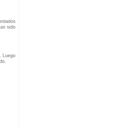
 estados
an sido
o. Luego
do.