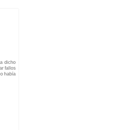
ha dicho
r fallos
o había