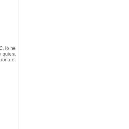
C
, lo he
e quiera
ciona el