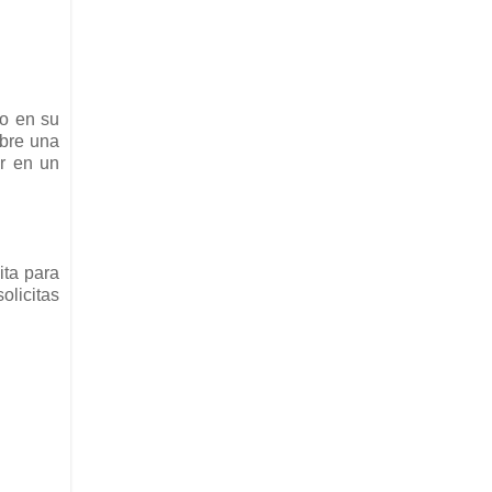
do en su
abre una
ar en un
ita para
olicitas