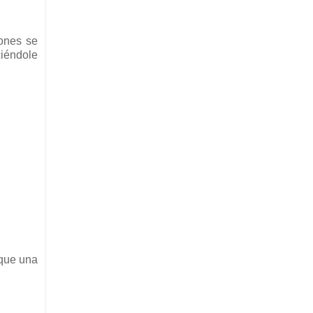
ones se
ciéndole
 que una