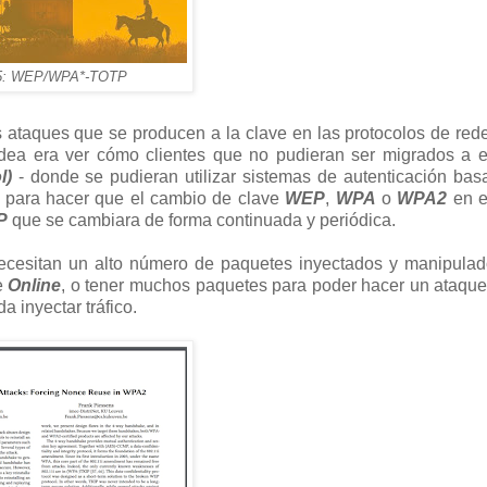
25: WEP/WPA*-TOTP
s ataques que se producen a la clave en las protocolos de re
idea era ver cómo clientes que no pudieran ser migrados a 
l)
- donde se pudieran utilizar sistemas de autenticación ba
te para hacer que el cambio de clave
WEP
,
WPA
o
WPA2
en e
P
que se cambiara de forma continuada y periódica.
cesitan un alto número de paquetes inyectados y manipulad
e
Online
, o tener muchos paquetes para poder hacer un ataqu
a inyectar tráfico.