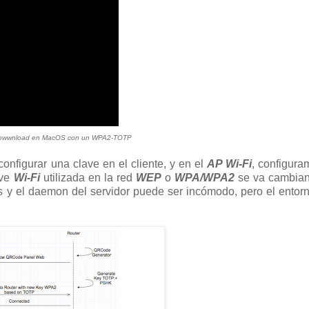
Dowwnload en MacOS con un WPA2-TOTP
configurar una clave en el cliente, y en el
AP Wi-Fi
, configur
ave
Wi-Fi
utilizada en la red
WEP
o
WPA/WPA2
se va cambian
tes y el daemon del servidor puede ser incómodo, pero el entor