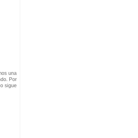
amos una
do. Por
no sigue