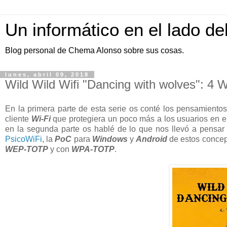
Un informático en el lado de
Blog personal de Chema Alonso sobre sus cosas.
lunes, abril 09, 2018
Wild Wild Wifi "Dancing with wolves":
En la primera parte de esta serie os conté los pensamiento
cliente
Wi-Fi
que protegiera un poco más a los usuarios en e
en la segunda parte os hablé de lo que nos llevó a pensa
PsicoWiFi
, la
PoC
para
Windows
y
Android
de estos concept
WEP-TOTP
y con
WPA-TOTP
.