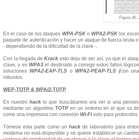
Figura 26:
En el caso de los ataques
WPA-PSK
o
WPA2-PSK
los escen
paquete de autenticación y hacer un ataque de fuerza bruta o 
- dependiendo de la dificultad de la clave -.
Con la llegada de
Krack
esto deja de ser así, ya que el ataq
clave, y es
WPA3
el destinado a corregir estos fallos lógic
soluciones
WPA2-EAP-TLS
o
WPA2-PEAP-TLS (
con un
robustos.
WEP-TOTP & WPA/2-TOTP
En nuestro
hack
lo que buscábamos era ver si una persona
mediante un algoritmo
TOTP
en un entorno en el que su dis
como una impresora con conexión
Wi-Fi
solo para protocolos
Tómese esta parte como un
hack
de laboratorio para entor
moderna no está disponible y se quiere establecer un cambi