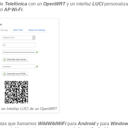
de
Telefónica
con un
OpenWRT
y un interfaz
LUCI
personaliza
el
AP Wi-Fi
.
 en Interfaz LUCI de un OpenWRT
ientas que llamamos
WildWildWiFi
para
Android
y para
Window