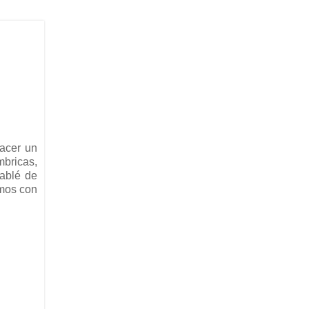
acer un
mbricas,
hablé de
mos con