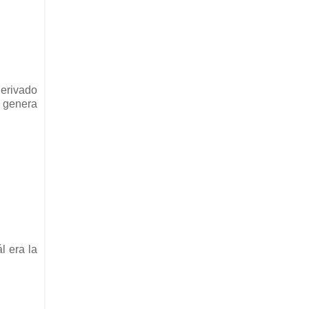
derivado
e genera
l era la