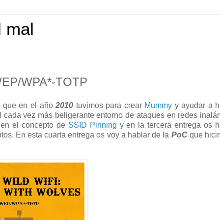
l mal
 4 WEP/WPA*-TOTP
s que en el año
2010
tuvimos para crear
Mummy
y ayudar a h
l cada vez más beligerante entorno de ataques en redes inalá
r en el concepto de
SSID Pinning
y en la tercera entrega os 
os. En esta cuarta entrega os voy a hablar de la
PoC
que hici