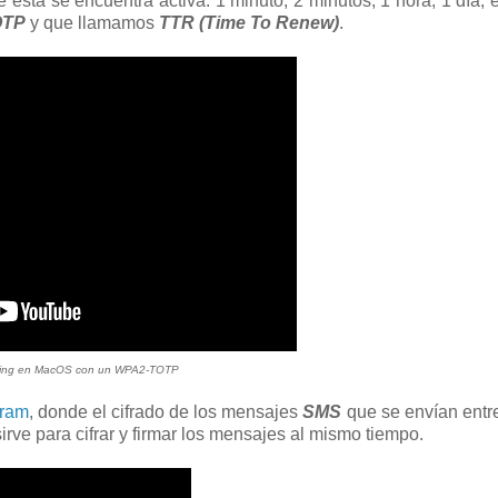
esta se encuentra activa: 1 minuto, 2 minutos, 1 hora, 1 día, e
OTP
y que llamamos
TTR (Time To Renew)
.
Ping en MacOS con un WPA2-TOTP
gram
, donde el cifrado de los mensajes
SMS
que se envían entr
sirve para cifrar y firmar los mensajes al mismo tiempo.