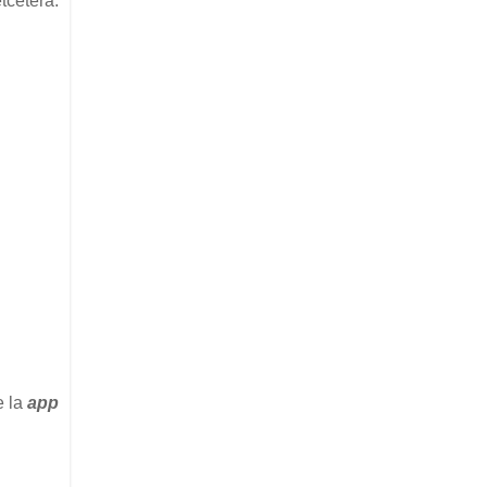
tcétera.
e la
app