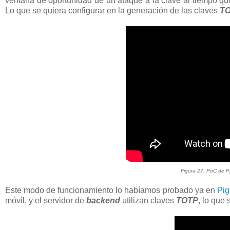
ventana de oportunidad de un ataque a la clave al tiempo que 
Lo que se quiera configurar en la generación de las claves
T
Figura 27: PoC de 
Este modo de funcionamiento lo habíamos probado ya en
Pi
móvil, y el servidor de
backend
utilizan claves
TOTP
, lo que 