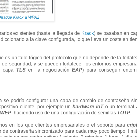
Ataque Krack a WPA2
arios existentes (hasta la llegada de
Krack
) se basaban en cap
diccionario a la clave configurada, lo que lleva un coste en tie
ue es un fallo lógico del protocolo que no depende de la fortale
os de seguridad, y se pueden fortalecer los entornos empresari
a capa
TLS
en la negociación
EAP
) para conseguir entor
 se podría configurar una capa de cambio de contraseña sin
positivo cliente, por ejemplo un
hardware
IoT
o un terminal 
WEP
, haciendo uso de una configuración de semillas
TOTP
.
nos en los que clientes empresariales o el soporte para
crip
o de contraseña sincronizado para cada muy poco tiempo, limi