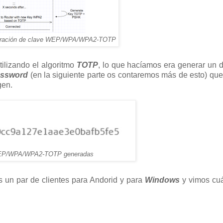
neración de clave WEP/WPA/WPA2-TOTP
tilizando el algoritmo
TOTP
, lo que hacíamos era generar un 
assword
(en la siguiente parte os contaremos más de esto) qu
gen.
 WEP/WPA/WPA2-TOTP generadas
s un par de clientes para Andorid y para
Windows
y vimos cuá