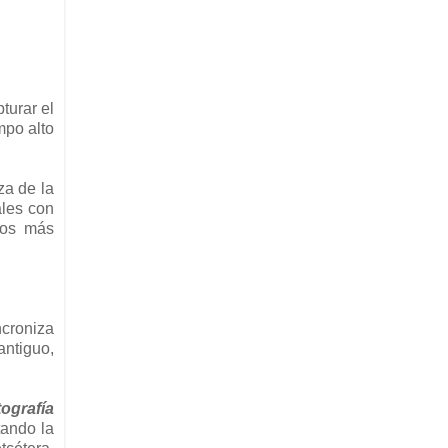
turar el
mpo alto
za de la
ales con
nos más
croniza
antiguo,
tografía
tando la