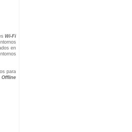
des
Wi-Fi
entornos
sados en
ntornos
os para
e
Offline