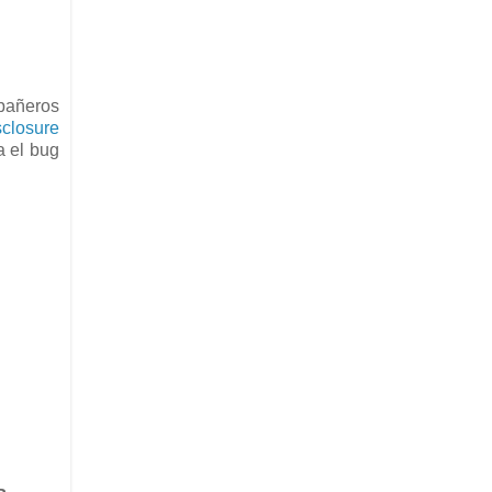
pañeros
closure
a el bug