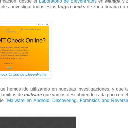
ormación, desde el
Laboratorio de ElevenPaths
en
Málaga
y
te a investigar todos estos
bugs
o
leaks
de zona horaria en
eck Online de ElevenPaths
que hemos ido utilizando en nuestras investigaciones, y que 
 familias de
malware
que vamos descubriendo cada poco en e
de "
Malware en Android: Discovering, Forensics and Reversi