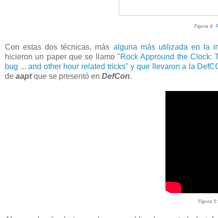
Figura 4:
R
Con estas dos técnicas, más
alguna más utilizada en la 
hicieron un paper que se llamo "
Rock Appround the Clock: T
bug ... and other hour related tricks" y que llevaron a la De
de
aapt
que se presentó en
DefCon
.
Figura 5