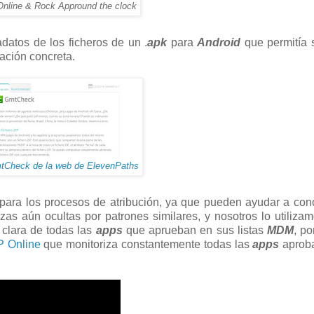
nline & Rock Appround the clock
datos de los ficheros de un .
apk
para
Android
que permitía 
cación concreta.
tCheck de la web de ElevenPaths
l para los procesos de atribución, ya que pueden ayudar a con
as aún ocultas por patrones similares, y nosotros lo utiliza
 clara de todas las
apps
que aprueban en sus listas
MDM
, po
 Online
que monitoriza constantemente todas las
apps
aprob