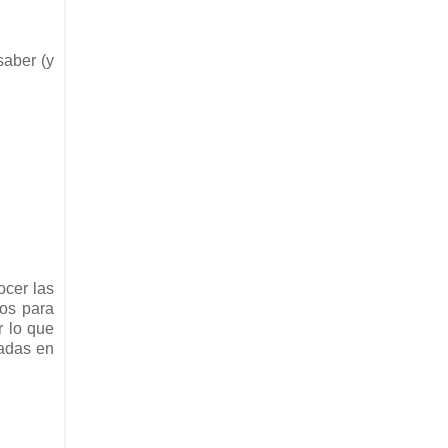
saber (y
ocer las
mos para
r lo que
adas en