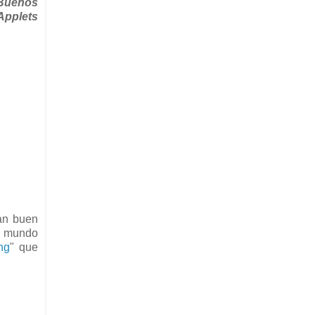
Buenos
Applets
tan buen
l mundo
ng
" que