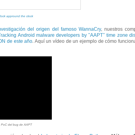
ock appround the clock
investigación del origen del famoso WannaCry
, nuestros com
racking Android malware developers by "AAPT" time zone dis
fCON de este año
. Aquí un vídeo de un ejemplo de cómo funcion
: PoC del bug de AAPT