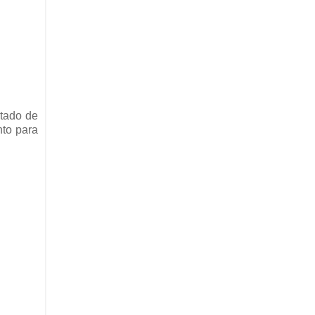
stado de
nto para