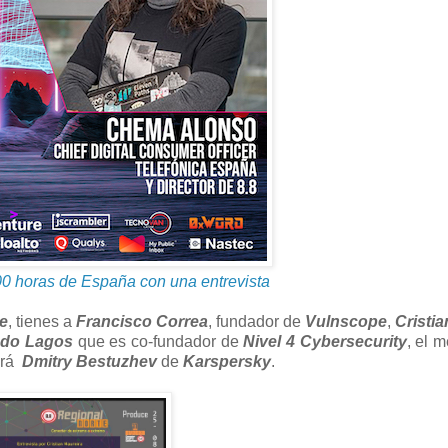
00 horas de España con una entrevista
le
, tienes a
Francisco Correa
, fundador de
Vulnscope
,
Cristi
ndo Lagos
que es co-fundador de
Nivel 4 Cybersecurity
, el 
ará
Dmitry Bestuzhev
de
Karspersky
.