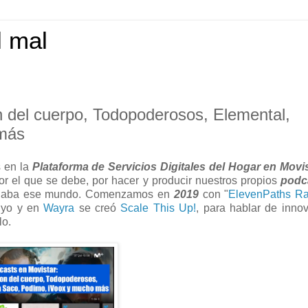
l mal
n del cuerpo, Todopoderosos, Elemental,
 más
s en la
Plataforma de Servicios Digitales del Hogar en Movi
r el que se debe, por hacer y producir nuestros propios
podc
ionaba ese mundo. Comenzamos en
2019
con "
ElevenPaths Ra
é yo y en
Wayra
se creó
Scale This Up!
, para hablar de inno
lo.