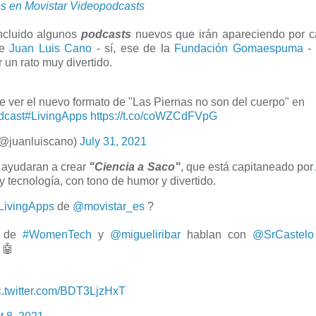
s en Movistar Videopodcasts
ncluido algunos
podcasts
nuevos que irán apareciendo por c
de
Juan Luis Cano
- sí, ese de la
Fundación Gomaespuma
-
un rato muy divertido.
 ver el nuevo formato de "Las Piernas no son del cuerpo" en
dcast
#LivingApps
https://t.co/coWZCdFVpG
@juanluiscano)
July 31, 2021
 ayudaran a crear
"Ciencia a Saco"
, que está capitaneado por
y tecnología, con tono de humor y divertido.
LivingApps
de
@movistar_es
?
de
#WomenTech
y
@migueliribar
hablan con
@SrCastelo
 🤖
c.twitter.com/BDT3LjzHxT