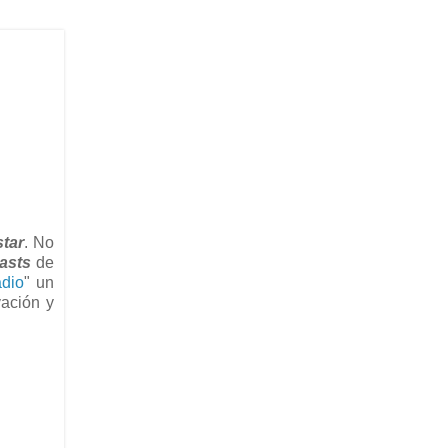
star
. No
asts
de
dio
" un
vación y