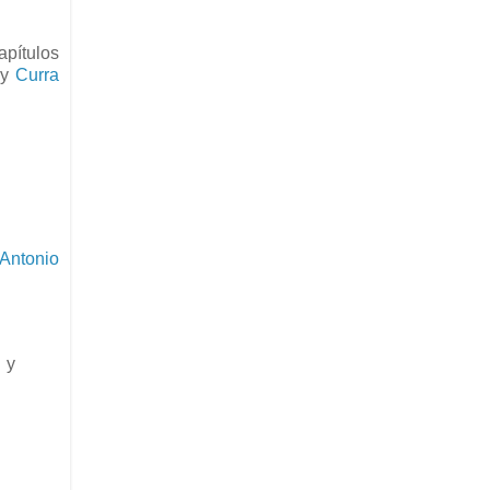
apítulos
 y
Curra
Antonio
y