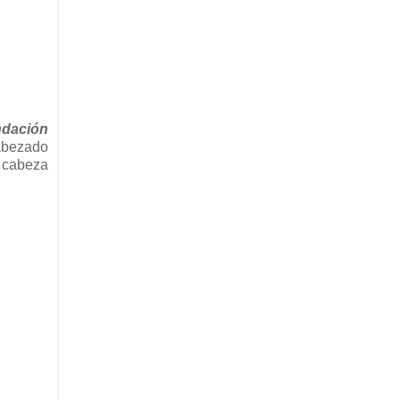
dación
abezado
s cabeza