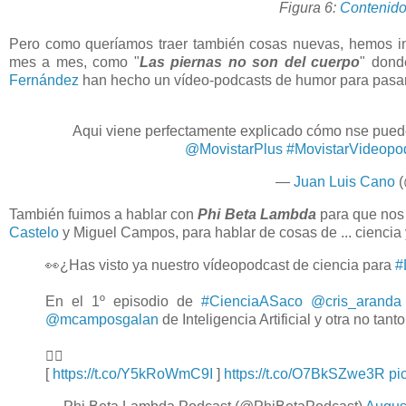
Figura 6:
Contenido
Pero como queríamos traer también cosas nuevas, hemos i
mes a mes, como "
Las piernas no son del cuerpo
" don
Fernández
han hecho un vídeo-podcasts de humor para pasar 
Aqui viene perfectamente explicado cómo nse puede
@MovistarPlus
#MovistarVideopo
—
Juan Luis Cano
(
También fuimos a hablar con
Phi Beta Lambda
para que nos
Castelo
y Miguel Campos, para hablar de cosas de ... ciencia 
👀¿Has visto ya nuestro vídeopodcast de ciencia para
#
En el 1º episodio de
#CienciaASaco
@cris_aranda
@mcamposgalan
de Inteligencia Artificial y otra no tanto
👇🏼
[
https://t.co/Y5kRoWmC9I
]
https://t.co/O7BkSZwe3R
pi