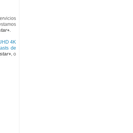
ervicios
estamos
tar+
.
 UHD 4K
asts de
star+
, o