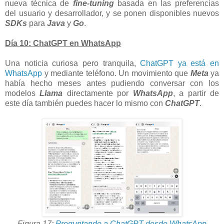
nueva técnica de
fine-tuning
basada en las preferencias
del usuario y desarrollador, y se ponen disponibles n
uevos
SDKs
para
Java
y
Go
.
Día 10: ChatGPT en WhatsApp
Una noticia curiosa pero tranquila,
ChatGPT ya está en
WhatsApp
y mediante teléfono. Un movimiento que
Meta
ya
había hecho meses antes pudiendo conversar con los
modelos
Llama
directamente por
WhatsApp
, a partir de
este día también puedes hacer lo mismo con
ChatGPT
.
Figura 17:
Preguntando a ChatGPT desde WhatsApp