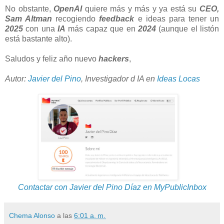
No obstante,
OpenAI
quiere más y más y ya está su
CEO,
Sam Altman
recogiendo
feedback
e ideas para tener un
2025
con una
IA
más capaz que en
2024
(aunque el listón
está bastante alto).
Saludos y feliz año nuevo
hackers
,
Autor:
Javier del Pino
, Investigador d IA en
Ideas Locas
Contactar con Javier del Pino Díaz en MyPublicInbox
Chema Alonso
a las
6:01 a. m.