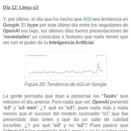
Día 12: Llega o3
Y, por último, el día que ha hecho que
AGI
sea tendencia en
Google
. El
hype
por este último día entre los seguidores de
OpenAI
era bajo, los últimos días fueros presentaciones de
“
novedades
” ya conocidas o features que nada tienen que
ver con el poder de la
Inteligencia Artificial
.
Figura 20: Tendencia de AGI un Google
La gente pensaba que iban a presentar las “
Tasks
” que
retiraron el día anterior. Pero nada que ver,
OpenAI
presentó
“
o3
” y “
o3 mini
”. ¿Y qué es “
o3
?, pues nada más y nada
menos que el sucesor del modelo razonador “o1” que fue
presentado días antes y que da un salto de calidad
increíble. ¿Y por qué “
o3
” y no “
o2
”? Pues parece que