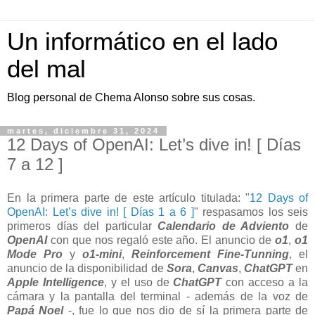
Un informático en el lado
del mal
Blog personal de Chema Alonso sobre sus cosas.
martes, diciembre 31, 2024
12 Days of OpenAI: Let’s dive in! [ Días
7 a 12 ]
En la primera parte de este artículo titulada: "
12 Days of
OpenAI: Let’s dive in! [ Días 1 a 6 ]
" respasamos los seis
primeros días del particular
Calendario de Adviento
de
OpenAI
con que nos regaló este año. El anuncio de
o1
,
o1
Mode Pro
y
o1-mini
,
Reinforcement Fine-Tunning
, el
anuncio de la disponibilidad de
Sora
,
Canvas
,
ChatGPT
en
Apple Intelligence
, y el uso de
ChatGPT
con acceso a la
cámara y la pantalla del terminal - además de la voz de
Papá Noel
-, fue lo que nos dio de sí la primera parte de