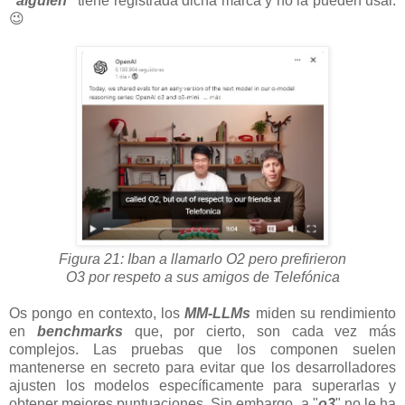
"alguien"
tiene registrada dicha marca y no la pueden usar.
😉
Figura 21: Iban a llamarlo O2 pero prefirieron
O3 por respeto a sus amigos de Telefónica
Os pongo en contexto, los
MM-
LLMs
miden su rendimiento
en
benchmarks
que, por cierto, son cada vez más
complejos. Las pruebas que los componen suelen
mantenerse en secreto para evitar que los desarrolladores
ajusten los modelos específicamente para superarlas y
obtener mejores puntuaciones. Sin embargo, a "
o3
" no le ha