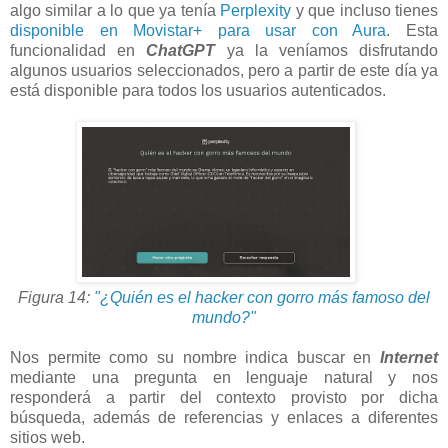
algo similar a lo que ya tenía
Perplexity
y que incluso
tienes
disponible en Movistar+ para usar con Aura
.
Esta
funcionalidad en
ChatGPT
ya la veníamos disfrutando
algunos usuarios seleccionados, pero a partir de este día ya
está disponible para todos los usuarios autenticados.
Figura 14:
"¿Quién es el hacker con gorro más famoso del
mundo?"
Nos permite como su nombre indica buscar en
Internet
mediante una pregunta en lenguaje natural y nos
responderá a partir del contexto provisto por dicha
búsqueda, además de referencias y enlaces a diferentes
sitios web.