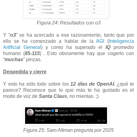
Figura 24: Resultados con o3
Y “
o3
” se ha acercado a ese razonamiento, tanto que por
ello se ha comenzado a hablar de la
AGI
(
Inteligencia
Artificial General
) y como ha superado el
IQ
promedio
humano (
85-115
) . Esto obviamente hay que cogerlo con
“
muchas
” pinzas.
Despedida y cierre
Y esto ha sido todo sobre los
12 días de OpenAI
, ¿qué te
parece? Reconoce que lo que más te ha gustado es el
modo de voz de
Santa Claus
, no mientas. ;)
Figura 25: Sam Altman pregunta por 2025