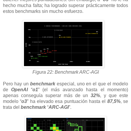
hecho mucha falta; ha logrado superar prácticamente todos
estos benchmarks sin mucho esfuerzo.
Figura 22: Benchmark ARC-AGI
Pero hay un
benchmark
especial, uno en el que el modelo
de
OpenAI
“
o1
” (el más avanzado hasta el momento)
apenas conseguía superar más de un
32%
, y que este
modelo “
o3
” ha elevado esa puntuación hasta el
87,5%
, se
trata del
benchmark
“
ARC-AGI
”.