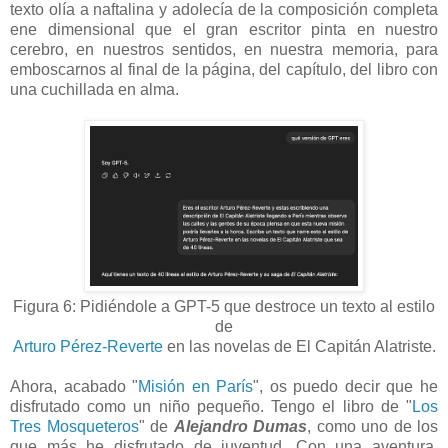
texto olía a naftalina y adolecía de la composición completa
ene dimensional que el gran escritor pinta en nuestro
cerebro, en nuestros sentidos, en nuestra memoria, para
emboscarnos al final de la página, del capítulo, del libro con
una cuchillada en alma.
Figura 6: Pidiéndole a GPT-5 que destroce un texto al estilo
de
Arturo Pérez-Reverte
en las novelas de El Capitán Alatriste.
Ahora, acabado "
Misión en París
", os puedo decir que he
disfrutado como un niño pequeño. Tengo el libro de "
Los
Tres Mosqueteros
" de
Alejandro Dumas
, como uno de los
que más he disfrutado de juventud. Con una aventura,