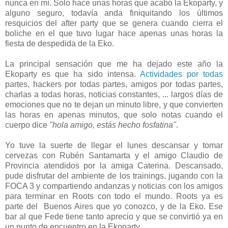
nunca en mí. Solo hace unas horas que acabó la Ekoparty, y
alguno seguro, todavía anda finiquitando los últimos
resquicios del after party que se genera cuando cierra el
boliche en el que tuvo lugar hace apenas unas horas la
fiesta de despedida de la Eko.
La principal sensación que me ha dejado este año la
Ekoparty es que ha sido intensa.
Actividades por todas
partes, hackers por todas partes, amigos por todas partes,
charlas a todas horas, noticias constantes, ... largos días de
emociones que no te dejan un minuto libre, y que convierten
las horas en apenas minutos, que solo notas cuando el
cuerpo dice
"hola amigo, estás hecho fosfatina"
.
Yo tuve la suerte de llegar el lunes descansar y tomar
cervezas con Rubén Santamarta y el amigo Claudio de
Provincia atendidos por la amiga Caterina. Descansado,
pude disfrutar del ambiente de los trainings, jugando con la
FOCA 3 y compartiendo andanzas y noticias con los amigos
para terminar en Roots con todo el mundo. Roots ya es
parte del Buenos Aires que yo conozco, y de la Eko. Ese
bar al que Fede tiene tanto aprecio y que se convirtió ya en
un punto de encuentro en la Ekoparty.