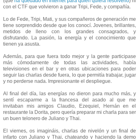
(que
ha quedado en Internet para quién quiera resolverlo
) ni
con el CTF que volvieron a ganar Tripi, Fede, y compañía.
Lo de Fede, Tripi, Mati, y sus compañeros de generación me
tiene sorprendido desde que los conocí. Jovenes, brillantes,
metidos de lleno con los grandes consagrados, y
disfrutando. La pasión, la energía y el conocimiento que
tienen ya asusta.
Además, para que fuera todo mejor y la gente participase
más cómodamente de todas las actividades, había
televisiones en el bar y en otras ubicaciones para poder
seguir las charlas desde fuera, lo que permitía trabajar, jugar
y no perderse nada. Impresionante el despliegue.
Al final del día, las energías no dieron para mucho más, y
sentí escaparme a la francesa del asado al que me
invitaban mis amigos Claudio, Ezequiel, Hernán en el
restaurante la Dorita, pero quería preparar mi charla para ser
un buen telonero de Juliano y Thai.
El viernes, os imagináis, charlas de nivelón y un final de
infarto con Juliano y Thai, chateando y haciendo la demo