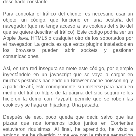
descifrado constante.
Para controlar el tráfico del cliente, es necesario usar un
objeto, un código, que funcione en una pestaña del
navegador (que no tenga acceso a las cookies del sitio del
que se quiere descifrar el tráfico). Este código podría ser un
Apple Java, HTML5 o cualquier otro de los soportados por
el navegador. La gracia es que estos plugins instalados en
los browsers pueden abrir sockets y gestionar
comunicaciones.
Así, en una red insegura se mete este código, por ejemplo
inyectándolo en un javascript que se vaya a cargar en
muchas pestañas haciendo un Browser cache poissoning, y
a partir de ahí, este conmponente, sin meterse para nada en
medio del tráfico http-s de la página del sitio seguro (ellos
hicieron la demo con Paypal), permite que se roben las
cookies y se haga un hijacking. Una pasada.
Después de eso, poco queda que decir, salvo que las
pizzas que nos tomamos todos juntos en Corrientes
estuvieron riquísimas. Al final, he aprendido, he visto a
amigos, me he divertido, y me voy con la misma sensación