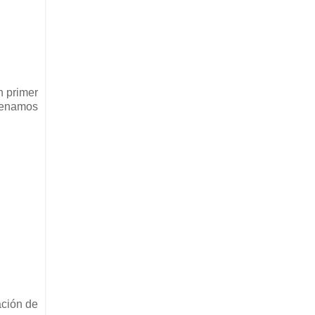
n primer
lenamos
ación de