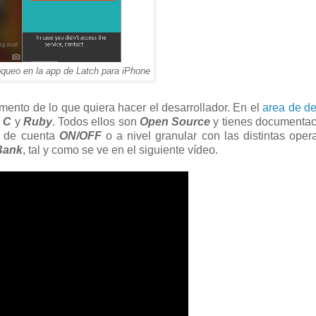
oqueo en la app de Latch para iPhone
ento de lo que quiera hacer el desarrollador. En el
area de d
 C
y
Ruby
. Todos ellos son
Open Source
y tienes documentac
al de cuenta
ON/OFF
o a nivel granular con las distintas oper
Bank
, tal y como se ve en el siguiente vídeo.