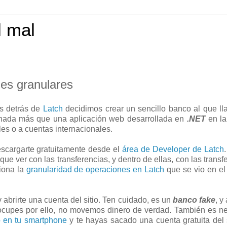
l mal
es granulares
os detrás de
Latch
decidimos crear un sencillo banco al que l
 nada más que una aplicación web desarrollada en
.NET
en la
les o a cuentas internacionales.
cargarte gratuitamente desde el
área de Developer de Latch
ue ver con las transferencias, y dentro de ellas, con las transf
iona la
granularidad de operaciones en Latch
que se vio en el 
 abrirte una cuenta del sitio. Ten cuidado, es un
banco fake
, y
eocupes por ello, no movemos dinero de verdad. También es n
o en tu smartphone
y te hayas sacado una cuenta gratuita del 