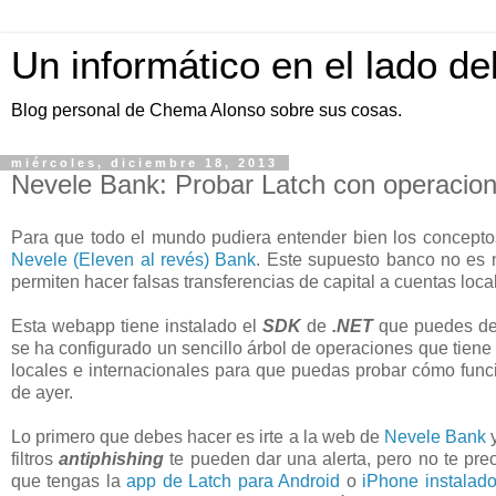
Un informático en el lado de
Blog personal de Chema Alonso sobre sus cosas.
miércoles, diciembre 18, 2013
Nevele Bank: Probar Latch con operacion
Para que todo el mundo pudiera entender bien los concept
Nevele (Eleven al revés) Bank
. Este supuesto banco no es
permiten hacer falsas transferencias de capital a cuentas loca
Esta webapp tiene instalado el
SDK
de
.NET
que puedes des
se ha configurado un sencillo árbol de operaciones que tiene q
locales e internacionales para que puedas probar cómo func
de ayer.
Lo primero que debes hacer es irte a la web de
Nevele Bank
y
filtros
antiphishing
te pueden dar una alerta, pero no te pr
que tengas la
app de Latch para Android
o
iPhone instalad