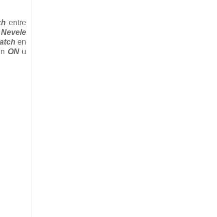
ch
entre
e
Nevele
atch
en
én
ON
u