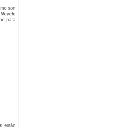
omo son
-
Nevele
mpo para
s
están