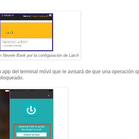
n Nevele Bank por la configuración de Latch
u app del terminal móvil que le avisará de que una operación q
 bloqueado.