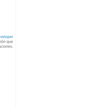
eveloper
ión que
aciones.