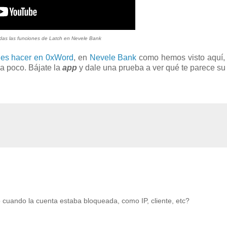
odas las funciones de Latch en Nevele Bank
des hacer en 0xWord
, en
Nevele Bank
como hemos visto aquí,
 a poco. Bájate la
app
y dale una prueba a ver qué te parece su
cuando la cuenta estaba bloqueada, como IP, cliente, etc?