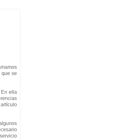
lamamos
 que se
. En ella
erencias
artículo
 algunos
ecesario
servicio