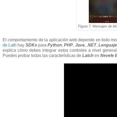
Figura 7: Mensajes de bl
El comportamiento de la aplicación web depende en todo mom
de Lath
hay
SDKs
para
Python
,
PHP
,
Java
,
.NET
,
Lenguaje
explica cómo debes integrar estos controles a nivel gener
Puedes probar todas las características de
Latch
en
Nevele 