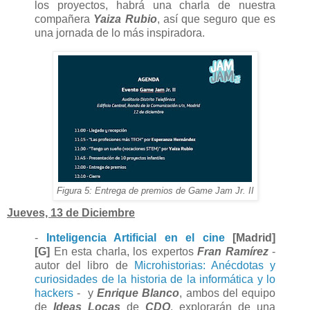
los proyectos, habrá una charla de nuestra
compañera
Yaiza Rubio
, así que seguro que es
una jornada de lo más inspiradora.
Figura 5: Entrega de premios de Game Jam Jr. II
Jueves, 13 de Diciembre
-
Inteligencia Artificial en el cine
[Madrid]
[G]
En esta charla, los expertos
Fran Ramírez
-
autor del libro de
Microhistorias: Anécdotas y
curiosidades de la historia de la informática y lo
hackers
- y
Enrique Blanco
, ambos del equipo
de
Ideas Locas
de
CDO
, explorarán de una