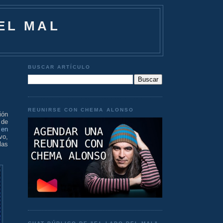
EL MAL
BUSCAR ARTÍCULO
REUNIRSE CON CHEMA ALONSO
ión
 de
 en
vo,
las