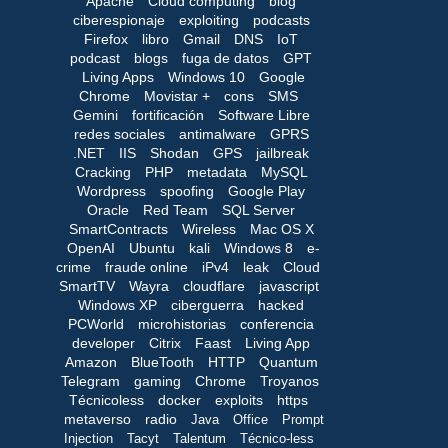
Apache
Cloud computing
blog
ciberespionaje
exploiting
podcasts
Firefox
libro
Gmail
DNS
IoT
podcast
blogs
fuga de datos
GPT
Living Apps
Windows 10
Google
Chrome
Movistar +
cons
SMS
Gemini
fortificación
Software Libre
redes sociales
antimalware
GPRS
.NET
IIS
Shodan
GPS
jailbreak
Cracking
PHP
metadata
MySQL
Wordpress
spoofing
Google Play
Oracle
Red Team
SQL Server
SmartContracts
Wireless
Mac OS X
OpenAI
Ubuntu
kali
Windows 8
e-
crime
fraude online
iPv4
leak
Cloud
SmartTV
Wayra
cloudflare
javascript
Windows XP
ciberguerra
hacked
PCWorld
microhistorias
conferencia
developer
Citrix
Faast
Living App
Amazon
BlueTooth
HTTP
Quantum
Telegram
gaming
Chrome
Troyanos
Técnicoless
docker
exploits
https
metaverso
radio
Java
Office
Prompt
Injection
Tacyt
Talentum
Técnico-less