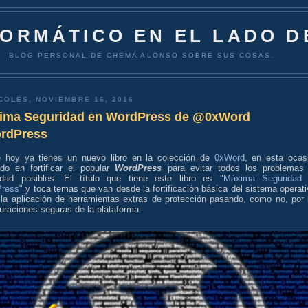
FORMÁTICO EN EL LADO D
BLOG PERSONAL DE CHEMA ALONSO SOBRE SUS COSAS.
COLES, NOVIEMBRE 16, 2016
ima Seguridad en WordPress de @0xWord
rdPress
 hoy ya tienes un nuevo libro en la colección de
0xWord
, en esta ocas
ado en fortificar el popular
WordPress
para evitar todos los problemas
idad posibles. El título que tiene este libro es "
Máxima Seguridad
ress
" y toca temas que van desde la fortificación básica del sistema operati
 la aplicación de herramientas extras de protección pasando, como no, por 
uraciones seguras de la plataforma.