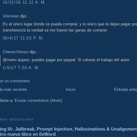
16/11/16 11:11 A. M.
Unknown
dijo...
Es el único lugar donde se pueda comprar, y lo único que te dejan pagar po
transferencia la verdad se me fueron las ganas de comprar
30/4/17 11:02 P. M.
Chema Alonso
dijo...
@mario aspesi, puedes pagar por paypal. Si valoras el trabajo del autor.
1/5/17 7:03 A. M.
car un comentario
da más reciente
Inicio
Entrada anti
birse a:
Enviar comentarios (Atom)
ADA DESTACADA
ng IA: Jailbreak, Prompt Injection, Hallucinations & Unalignmen
tro nuevo libro en 0xWord