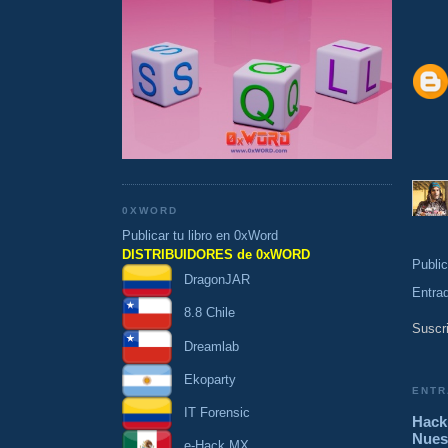
0XWORD
Publicar tu libro en 0xWord
DISTRIBUIDORES de 0xWORD
Publi
DragonJAR
Entra
8.8 Chile
Suscri
Dreamlab
Ekoparty
ENTR
IT Forensic
Hacki
Nues
e-Hack MX