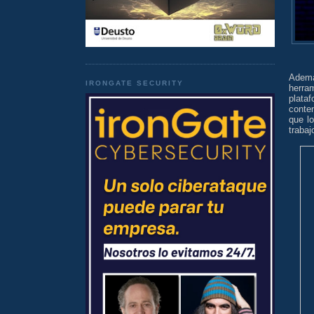
Ademá
IRONGATE SECURITY
herra
plata
conten
que lo
trabaj