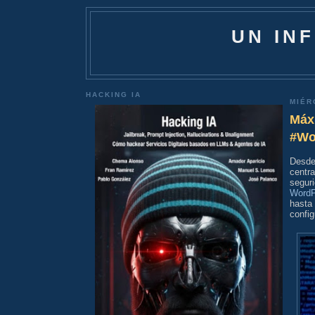
UN IN
HACKING IA
MIÉR
Máx
#Wo
Desde
centr
segur
WordP
hasta
config