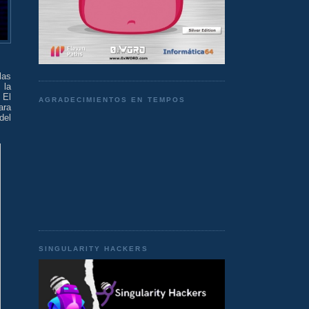
las
 la
 El
AGRADECIMIENTOS EN TEMPOS
ara
del
SINGULARITY HACKERS