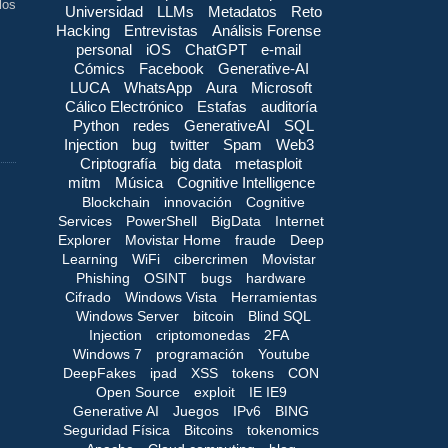
los
Universidad
LLMs
Metadatos
Reto
Hacking
Entrevistas
Análisis Forense
personal
iOS
ChatGPT
e-mail
Cómics
Facebook
Generative-AI
LUCA
WhatsApp
Aura
Microsoft
Cálico Electrónico
Estafas
auditoría
Python
redes
GenerativeAI
SQL
Injection
bug
twitter
Spam
Web3
Criptografía
big data
metasploit
mitm
Música
Cognitive Intelligence
Blockchain
innovación
Cognitive
Services
PowerShell
BigData
Internet
Explorer
Movistar Home
fraude
Deep
Learning
WiFi
cibercrimen
Movistar
Phishing
OSINT
bugs
hardware
Cifrado
Windows Vista
Herramientas
Windows Server
bitcoin
Blind SQL
Injection
criptomonedas
2FA
Windows 7
programación
Youtube
DeepFakes
ipad
XSS
tokens
CON
Open Source
exploit
IE IE9
Generative AI
Juegos
IPv6
BING
Seguridad Física
Bitcoins
tokenomics