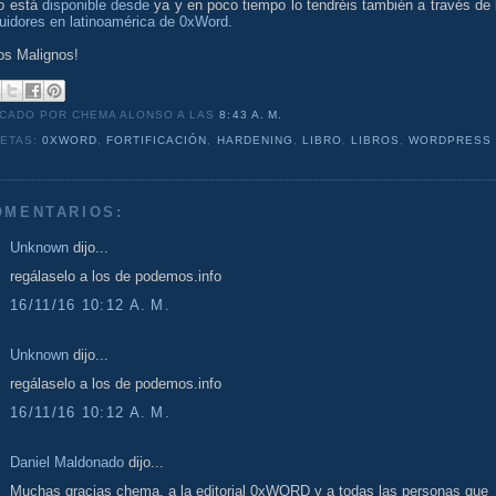
ro está
disponible desde
ya y en poco tiempo lo tendréis también a través de 
buidores en latinoamérica de 0xWord
.
os Malignos!
ICADO POR CHEMA ALONSO
A LAS
8:43 A. M.
UETAS:
0XWORD
,
FORTIFICACIÓN
,
HARDENING
,
LIBRO
,
LIBROS
,
WORDPRESS
OMENTARIOS:
Unknown
dijo...
regálaselo a los de podemos.info
16/11/16 10:12 A. M.
Unknown
dijo...
regálaselo a los de podemos.info
16/11/16 10:12 A. M.
Daniel Maldonado
dijo...
Muchas gracias chema, a la editorial 0xWORD y a todas las personas que