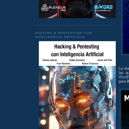
HACKING & PENTESTING CON
INTELIGENCIA ARTIFICIAL
La el
las q
WordP
para