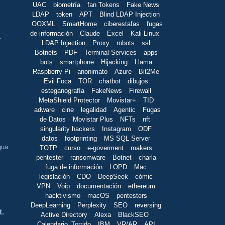
UAC
biometría
fan Tokens
Fake News
LDAP
token
APT
Blind LDAP Injection
OOXML
SmartHome
ciberestafas
fugas
de información
Claude
Excel
Kali Linux
r
LDAP Injection
Proxy
robots
ssl
Botnets
PDF
Terminal Services
apps
bots
smartphone
Hijacking
Llama
Raspberry Pi
anonimato
Azure
Bit2Me
Evil Foca
TOR
chatbot
dibujos
esteganografía
FakeNews
Firewall
MetaShield Protector
Movistar+
TID
adware
cine
legalidad
Agentic
Fugas
de Datos
Movistar Plus
NFTs
nft
singularity hackers
Instagram
ODF
datos
footprinting
MS SQL Server
gua
TOTP
curso
e-goverment
makers
pentester
ransomware
Botnet
charla
fuga de información
LOPD
Mac
legislación
CDO
DeepSeek
cómic
VPN
Voip
documentación
ethereum
hacktivismo
macOS
pentesters
DeepLearning
Perplexity
SEO
reversing
t.
Active Directory
Alexa
BlackSEO
Calendario_Torrido
IBM
VR/AR
API