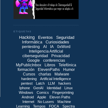
ETIQUETAS
Hacking
Eventos
Seguridad
Informática
Curiosidades
pentesting
AI
IA
0xWord
Inteligencia Artificial
ciberseguridad
Privacidad
Google
conferencias
MyPublicInbox
Libros
Telefónica
formación
ElevenPaths
Humor
Cursos
charlas
Malware
hardening
Artificial Intelligence
pentest
Latch
LLM
hackers
Iphone
GenAI
Identidad
Linux
Windows
Comics
Fingerprinting
Android
Apple
Eleven Paths
Internet
No Lusers
Machine
Learning
Tempos
FOCA
Spectra