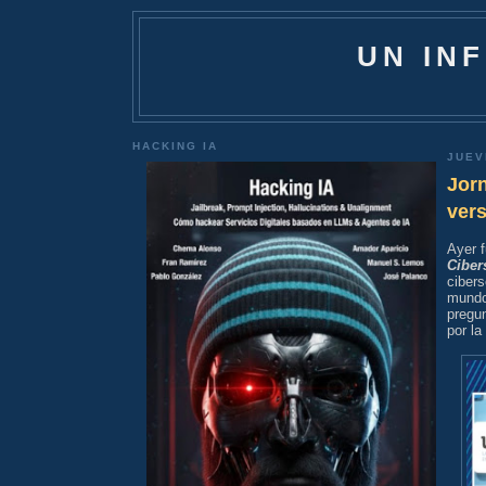
UN IN
HACKING IA
JUEV
Jorn
ver
Ayer f
Ciber
ciber
mundo
pregun
por la