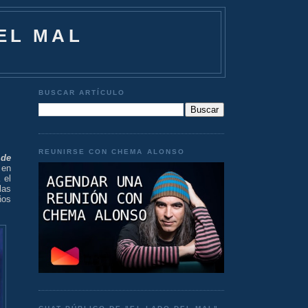
EL MAL
BUSCAR ARTÍCULO
REUNIRSE CON CHEMA ALONSO
 de
 en
 el
las
ños