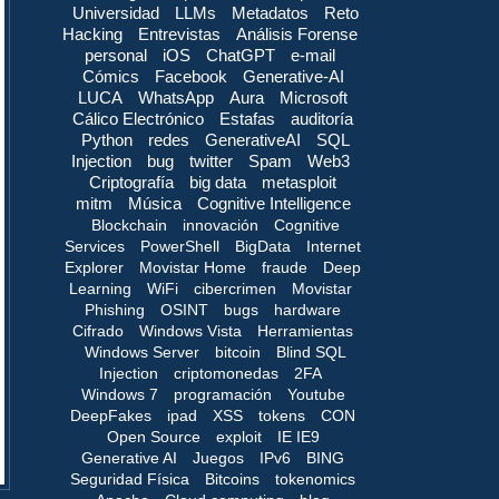
Universidad
LLMs
Metadatos
Reto
Hacking
Entrevistas
Análisis Forense
personal
iOS
ChatGPT
e-mail
Cómics
Facebook
Generative-AI
LUCA
WhatsApp
Aura
Microsoft
Cálico Electrónico
Estafas
auditoría
Python
redes
GenerativeAI
SQL
Injection
bug
twitter
Spam
Web3
Criptografía
big data
metasploit
mitm
Música
Cognitive Intelligence
Blockchain
innovación
Cognitive
Services
PowerShell
BigData
Internet
Explorer
Movistar Home
fraude
Deep
Learning
WiFi
cibercrimen
Movistar
Phishing
OSINT
bugs
hardware
Cifrado
Windows Vista
Herramientas
Windows Server
bitcoin
Blind SQL
Injection
criptomonedas
2FA
Windows 7
programación
Youtube
DeepFakes
ipad
XSS
tokens
CON
Open Source
exploit
IE IE9
Generative AI
Juegos
IPv6
BING
Seguridad Física
Bitcoins
tokenomics