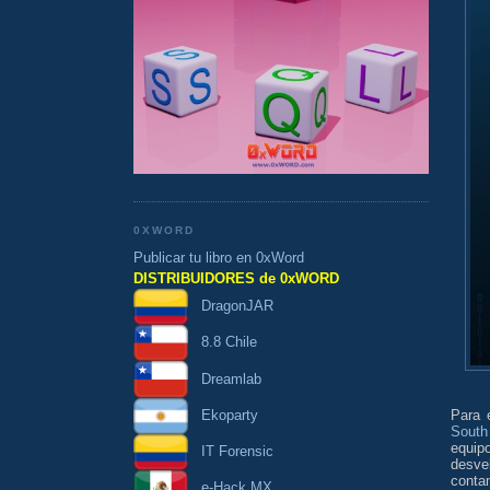
0XWORD
Publicar tu libro en 0xWord
DISTRIBUIDORES de 0xWORD
DragonJAR
8.8 Chile
Dreamlab
Para 
Ekoparty
South
equip
IT Forensic
desve
conta
e-Hack MX