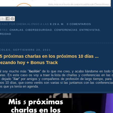
ICADO POR CHEMA ALONSO
A LAS
8:29 A. M.
0 COMENTARIOS
UETAS:
CHARLAS
,
CIBERSEGURIDAD
,
CONFERENCIAS
,
ENTREVISTAS
,
ERSIDAD
COLES, SEPTIEMBRE 29, 2021
5 próximas charlas en los próximos 10 días ...
ezando hoy + Bonus Track
nal soy mucho más "
facilón
" de lo que me creo, y acabo liándome en todo t
ras. En este caso os voy a traer la lista de charlas y conferencias en las 
 dejado "
liar
" por amigos y compañeros de profesión de largo tiempo, para 
mos 10 días, que como veréis son varias si las juntamos con las conferencia
os que ya tenía en agenda.