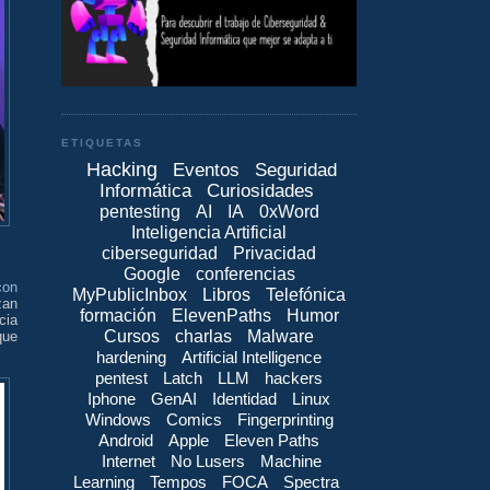
ETIQUETAS
Hacking
Eventos
Seguridad
Informática
Curiosidades
pentesting
AI
IA
0xWord
Inteligencia Artificial
ciberseguridad
Privacidad
Google
conferencias
con
MyPublicInbox
Libros
Telefónica
zan
formación
ElevenPaths
Humor
cia
Cursos
charlas
Malware
que
hardening
Artificial Intelligence
pentest
Latch
LLM
hackers
Iphone
GenAI
Identidad
Linux
Windows
Comics
Fingerprinting
Android
Apple
Eleven Paths
Internet
No Lusers
Machine
Learning
Tempos
FOCA
Spectra