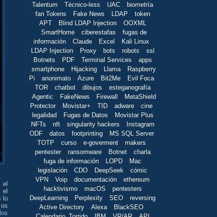
Talentum
Técnico-less
UAC
biometría
fan Tokens
Fake News
LDAP
token
APT
Blind LDAP Injection
OOXML
SmartHome
ciberestafas
fugas de
información
Claude
Excel
Kali Linux
LDAP Injection
Proxy
bots
robots
ssl
Botnets
PDF
Terminal Services
apps
smartphone
Hijacking
Llama
Raspberry
Pi
anonimato
Azure
Bit2Me
Evil Foca
TOR
chatbot
dibujos
esteganografía
Agentic
FakeNews
Firewall
MetaShield
Protector
Movistar+
TID
adware
cine
legalidad
Fugas de Datos
Movistar Plus
NFTs
nft
singularity hackers
Instagram
ODF
datos
footprinting
MS SQL Server
TOTP
curso
e-goverment
makers
pentester
ransomware
Botnet
charla
fuga de información
LOPD
Mac
legislación
CDO
DeepSeek
cómic
VPN
Voip
documentación
ethereum
 el
hacktivismo
macOS
pentesters
 el
DeepLearning
Perplexity
SEO
reversing
 lo
 os
Active Directory
Alexa
BlackSEO
los
Calendario_Torrido
IBM
VR/AR
API