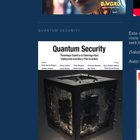
QUANTUM SECURITY
Esta 
viene
será h
¡Salu
Autor