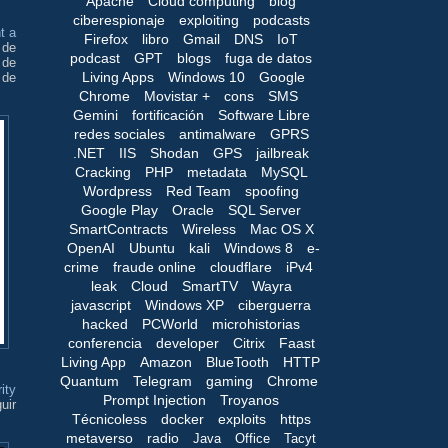
Apache
Cloud computing
blog
ciberespionaje
exploiting
podcasts
t a
Firefox
libro
Gmail
DNS
IoT
 de
podcast
GPT
blogs
fuga de datos
 de
Living Apps
Windows 10
Google
 de
Chrome
Movistar +
cons
SMS
Gemini
fortificación
Software Libre
redes sociales
antimalware
GPRS
.NET
IIS
Shodan
GPS
jailbreak
Cracking
PHP
metadata
MySQL
Wordpress
Red Team
spoofing
Google Play
Oracle
SQL Server
SmartContracts
Wireless
Mac OS X
OpenAI
Ubuntu
kali
Windows 8
e-
crime
fraude online
cloudflare
iPv4
leak
Cloud
SmartTV
Wayra
javascript
Windows XP
ciberguerra
hacked
PCWorld
microhistorias
conferencia
developer
Citrix
Faast
Living App
Amazon
BlueTooth
HTTP
Quantum
Telegram
gaming
Chrome
ity
Prompt Injection
Troyanos
uir
Técnicoless
docker
exploits
https
metaverso
radio
Java
Office
Tacyt