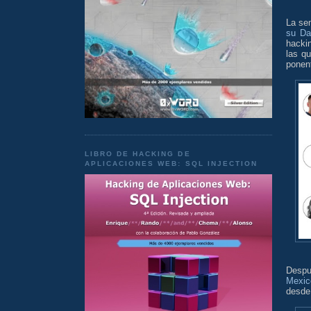
La se
su Da
hacki
las qu
ponen
LIBRO DE HACKING DE
APLICACIONES WEB: SQL INJECTION
Despu
Mexic
desde 