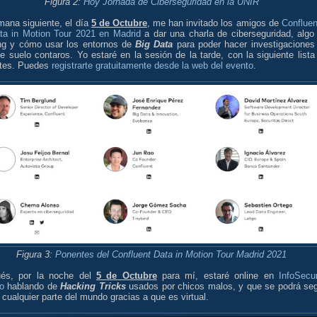
Figura 2:
Hoy Jornada de Ciberseguridad en la UNIR
mana siguiente, el día
5 de Octubre
, me han invitado los amigos de
Confluen
ta in Motion Tour 2021 en Madrid
a dar una charla de ciberseguridad, algo
ng y cómo usar los entornos de
Big Data
para poder hacer investigaciones
e suelo contaros. Yo estaré en la sesión de la tarde, con la siguiente lista
tes. Puedes
registrarte gratuitamente desde la web del evento
.
Figura 3:
Ponentes del Confluent Data in Motion Tour Madrid 2021
és, por la noche del
5 de Octubre
para mí, estaré online en
InfoSecur
o
hablando de
Hacking Tricks
usados por chicos malos, y que se podrá seg
cualquier parte del mundo gracias a que es virtual.