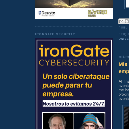
PUBL
IRONGATE SECURITY
ETIQ
UNIV
MIÉR
Mis 
emp
Al fi
aventu
me he
próxi
event