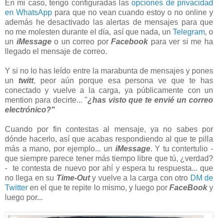
En mi caso, tengo configuradas las
opciones de privacidad
en WhatsApp
para que no vean cuando estoy o no online y
además he desactivado las alertas de mensajes para que
no me molesten durante el día, así que nada, un
Telegram
, o
un
iMessage
o un correo por
Facebook
para ver si me ha
llegado el mensaje de correo.
Y si no lo has leído entre la marabunta de mensajes y pones
un
twitt
, peor aún porque esa persona ve que te has
conectado y vuelve a la carga, ya públicamente con un
mention para decirte... "
¿has visto que te envié un correo
electrónico?"
Cuando por fin contestas al mensaje, ya no sabes por
dónde hacerlo, así que acabas respondiendo al que te pilla
más a mano, por ejemplo... un
iMessage
. Y tu contertulio -
que siempre parece tener más tiempo libre que tú, ¿verdad?
- te contesta de nuevo por ahí y espera tu respuesta... que
no llega en su
Time-Out
y vuelve a la carga con otro
DM de
Twitter
en el que te repite lo mismo, y luego por
FaceBook
y
luego por...