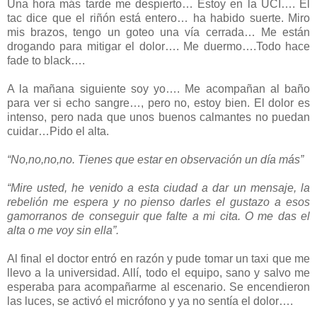
Una hora más tarde me despierto… Estoy en la UCI…. El
tac dice que el riñón está entero… ha habido suerte. Miro
mis brazos, tengo un goteo una vía cerrada… Me están
drogando para mitigar el dolor…. Me duermo….Todo hace
fade to black….
A la mañana siguiente soy yo…. Me acompañan al baño
para ver si echo sangre…, pero no, estoy bien. El dolor es
intenso, pero nada que unos buenos calmantes no puedan
cuidar…Pido el alta.
“No,no,no,no. Tienes que estar en observación un día más”
“Mire usted, he venido a esta ciudad a dar un mensaje, la
rebelión me espera y no pienso darles el gustazo a esos
gamorranos de conseguir que falte a mi cita. O me das el
alta o me voy sin ella”.
Al final el doctor entró en razón y pude tomar un taxi que me
llevo a la universidad. Allí, todo el equipo, sano y salvo me
esperaba para acompañarme al escenario. Se encendieron
las luces, se activó el micrófono y ya no sentía el dolor….