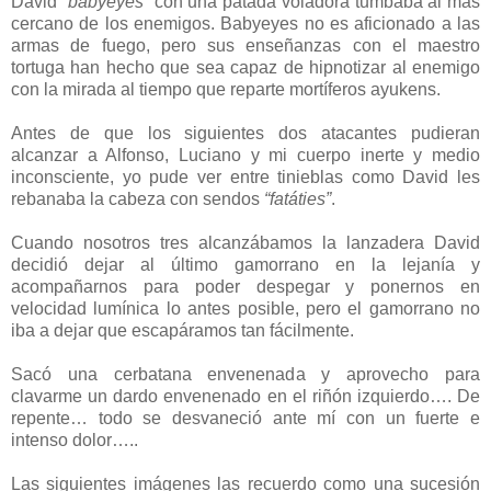
David
“babyeyes”
con una patada voladora tumbaba al más
cercano de los enemigos. Babyeyes no es aficionado a las
armas de fuego, pero sus enseñanzas con el maestro
tortuga han hecho que sea capaz de hipnotizar al enemigo
con la mirada al tiempo que reparte mortíferos ayukens.
Antes de que los siguientes dos atacantes pudieran
alcanzar a Alfonso, Luciano y mi cuerpo inerte y medio
inconsciente, yo pude ver entre tinieblas como David les
rebanaba la cabeza con sendos
“fatáties”
.
Cuando nosotros tres alcanzábamos la lanzadera David
decidió dejar al último gamorrano en la lejanía y
acompañarnos para poder despegar y ponernos en
velocidad lumínica lo antes posible, pero el gamorrano no
iba a dejar que escapáramos tan fácilmente.
Sacó una cerbatana envenenada y aprovecho para
clavarme un dardo envenenado en el riñón izquierdo…. De
repente… todo se desvaneció ante mí con un fuerte e
intenso dolor…..
Las siguientes imágenes las recuerdo como una sucesión