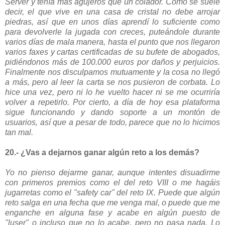
Server y tenía más agujeros que un colador. Como se suele
decir, el que vive en una casa de cristal no debe arrojar
piedras, así que en unos días aprendí lo suficiente como
para devolverle la jugada con creces, puteándole durante
varios días de mala manera, hasta el punto que nos llegaron
varios faxes y cartas certificadas de su bufete de abogados,
pidiéndonos más de 100.000 euros por daños y perjuicios.
Finalmente nos disculpamos mutuamente y la cosa no llegó
a más, pero al leer la carta se nos pusieron de corbata. Lo
hice una vez, pero ni lo he vuelto hacer ni se me ocurriría
volver a repetirlo. Por cierto, a día de hoy esa plataforma
sigue funcionando y dando soporte a un montón de
usuarios, así que a pesar de todo, parece que no lo hicimos
tan mal.
20.- ¿Vas a dejarnos ganar algún reto a los demás?
Yo no pienso dejarme ganar, aunque intentes disuadirme
con primeros premios como el del reto VIII o me hagáis
jugarretas como el "safety car" del reto IX. Puede que algún
reto salga en una fecha que me venga mal, o puede que me
enganche en alguna fase y acabe en algún puesto de
"luser" o incluso que no lo acabe, pero no pasa nada. Lo