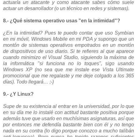
actuaría un atacante y como atacante sabes cómo suele
actuar un desarrollador (o un técnico en redes y sistemas).
8.- ¿Qué sistema operativo usas "en la intimidad"?
¿En la intimidad? Pues te puedo contar que uso Symbian
en mi móvil, Windows Mobile en mi PDA y supongo que un
montón de sistemas operativos empotrados en un montón
de dispositivos de uso diario. Si te refieres al que aparece
cuando minimizo el Visual Studio, siguiendo la máxima de
la informática "si funciona no lo toques", sigo usando
Windows XP (no sea que me instale ese Vista Ultimate
promocional que me regalaste y me deje colgado a los 365
días). Todo llegará… ;-)
9.- ¿Y Linux?
Supe de su existencia al entrar en la universidad, por lo que
en su día me lo instalé con actitud bastante positiva porque
además tuve que usarlo en muchísimas asignaturas, así que
por entonces me defendía bastante bien con él y no tengo
nada en su contra (lo digo porque conozco a mucho talibán
anti-loquesea). Pero nunca he tenido razones suficientes