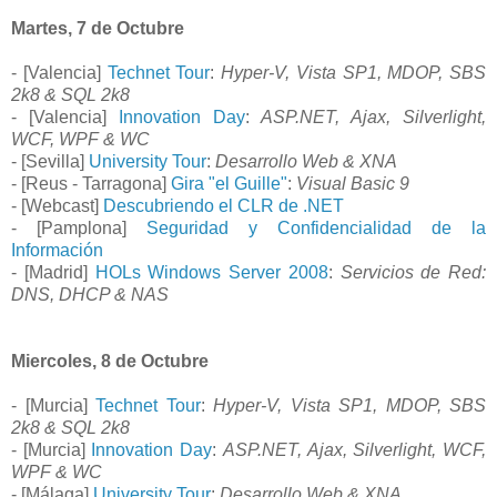
Martes, 7 de Octubre
- [Valencia]
Technet Tour
:
Hyper-V, Vista SP1, MDOP, SBS
2k8 & SQL 2k8
- [Valencia]
Innovation Day
:
ASP.NET, Ajax, Silverlight,
WCF, WPF & WC
- [Sevilla]
University Tour
:
Desarrollo Web & XNA
- [Reus - Tarragona]
Gira "el Guille"
:
Visual Basic 9
- [Webcast]
Descubriendo el CLR de .NET
- [Pamplona]
Seguridad y Confidencialidad de la
Información
- [Madrid]
HOLs Windows Server 2008
:
Servicios de Red:
DNS, DHCP & NAS
Miercoles, 8 de Octubre
- [Murcia]
Technet Tour
:
Hyper-V, Vista SP1, MDOP, SBS
2k8 & SQL 2k8
- [Murcia]
Innovation Day
:
ASP.NET, Ajax, Silverlight, WCF,
WPF & WC
- [Málaga]
University Tour
:
Desarrollo Web & XNA